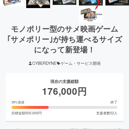
モノポリー型のサメ映画ゲーム
｢サメポリー｣が持ち運べるサイズ
になって新登場！
CYBERDYNE
ゲーム・サービス開発
現在の支援総額
176,000
円
終了
35
%達成
目標金額
500,000
円
支援者数
52
人