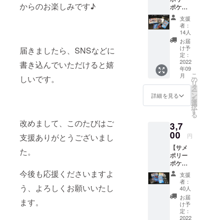
からのお楽しみです♪
ポケッ
した。
ト着せ
支援
替え
者：
セッ
14人
ト】 ※
お届
ゲーム
け予
届きましたら、SNSなどに
プレイ
定：
用のコ
2022
書き込んでいただけると嬉
年09
マ、
こ
月
カー
しいです。
の
リ
ド、ダ
タ
ー
イスは
ン
詳細を見る
を
入って
選
択
いませ
す
る
ん。 す
改めまして、このたびはご
3,7
でにサ
メポ
00
円
支援ありがとうございまし
リーを
【サメ
お持ち
た。
ポリー
の方向
ポケッ
けの
トフル
コース
今後も応援くださいますよ
支援
セッ
です。
者：
ト】 ----
う、よろしくお願いいたし
・缶
40人
-----------
ケース
お届
ます。
-----------
・ゲー
け予
--- ■サ
ムクロ
定：
メポ
2022
ス ・特