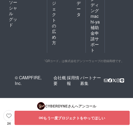
ソー
ジ
デ
ディ
シャ
ェ
ー
ング
ル
ク
タ
mac
グッ
ト
hi-ya
ド
の
補助
広
金申
め
請サ
方
ポー
ト
「QRコード」は株式会社デンソーウェーブの登録商標です。
© CAMPFIRE,
会社概
採用情
パートナー
Inc.
要
報
募集
CYBERDYNE
さんへアンコール
もう一度プロジェクトをやってほしい
24