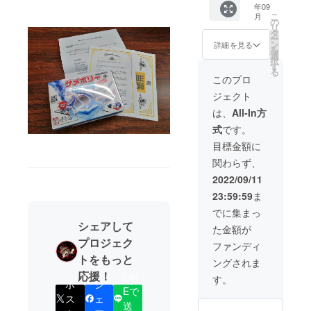
年09
リーポ
製マグ
こ
月
ケット
ネット
の
リ
オリジ
・プレ
タ
ー
ナル 缶
イガイ
ン
詳細を見る
を
ケース
ドブッ
選
択
ゲーム
ク ・サ
す
る
クロス
メ—
このプロ
特製マ
ジャン
ジェクト
グネッ
ボだか
ト プレ
らくじ
は、
All-In方
イガイ
抽選権
式
です。
ドブッ
ク -------
目標金額に
-----------
関わらず、
-----------
■サメポ
2022/09/11
リーと
23:59:59
ま
同等品
です。
でに集まっ
サメ
シェアして
た金額が
フィ
プロジェク
ギュ
ファンディ
ア 1
トをもっと
ングされま
個 プレ
応援！
イヤー
LIN
す。
ポ
シ
コマ
Eで
6個 ダ
ス
ェ
送
イ