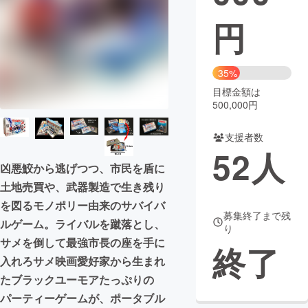
円
まちづくり・地域活性化
CAMPFIRE for Social Good
CAMPFIRE Creation
35%
CAMPFIREふるさと納税
machi-ya
コミュニティ
目標金額は
500,000円
支援者数
52
人
凶悪鮫から逃げつつ、市民を盾に
土地売買や、武器製造で生き残り
を図るモノポリー由来のサバイバ
募集終了まで残
ルゲーム。ライバルを蹴落とし、
り
サメを倒して最強市長の座を手に
終了
入れろサメ映画愛好家から生まれ
たブラックユーモアたっぷりの
パーティーゲームが、ポータブル