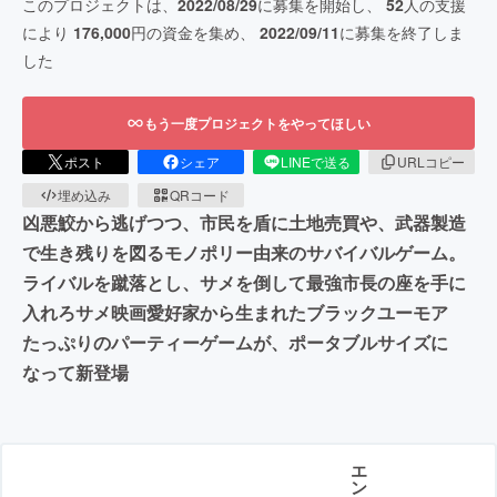
このプロジェクトは、
2022/08/29
に募集を開始し、
52
人の支援
により
176,000
円の資金を集め、
2022/09/11
に募集を終了しま
した
もう一度プロジェクトをやってほしい
ポスト
シェア
LINEで送る
URLコピー
埋め込み
QRコード
凶悪鮫から逃げつつ、市民を盾に土地売買や、武器製造
で生き残りを図るモノポリー由来のサバイバルゲーム。
ライバルを蹴落とし、サメを倒して最強市長の座を手に
入れろサメ映画愛好家から生まれたブラックユーモア
たっぷりのパーティーゲームが、ポータブルサイズに
なって新登場
エ
ン