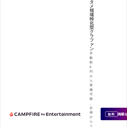
タ
メ
領
域
特
化
型
ク
ラ
フ
ァ
ン
手
数
料
0
円
か
ら
実
施
可
能
。
企
画
掲載
無料
か
ら
リ