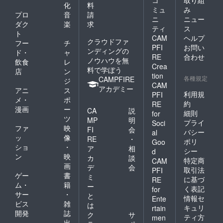
コ
取り組
化
料
ミュ
み
プロ
音
請
ニ
ニュー
ダク
楽
求
ティ
ス
ト
CAM
ヘルプ
クラウドファ
フー
チ
PFI
お問い
ンディングの
ド・
ャ
RE
合わせ
ノウハウを無
飲食
レ
Crea
料で学ぼう
店
ン
tion
各種規定
CAMPFIRE
ジ
CAM
アカデミー
アニ
ス
利用規
PFI
メ・
ポ
約
RE
漫画
ー
CA
説
細則
for
ツ
MP
明
プライ
Soci
ファ
映
FI
会
バシー
al
ッ
像
RE
・
ポリ
Goo
ショ
・
ア
相
シー
d
ン
映
カ
談
特定商
CAM
画
デ
会
取引法
PFI
ゲー
書
ミ
に基づ
RE
ム・
籍
ー
く表記
for
サー
・
と
情報セ
Ente
ビス
雑
は
キュリ
rtain
開発
誌
ク
サ
ティ方
men
出