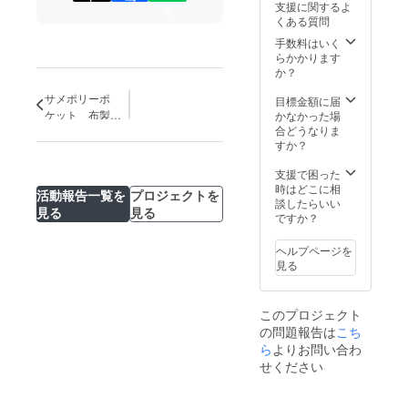
ト
ア
支援に関するよ
る
ス
くある質問
2個 陰
手数料はいく
謀カー
らかかります
ド
か？
40枚
サメポリーポ
武器
目標金額に届
カー
ケット 布製
かなかった場
ド
合どうなりま
ボード（ゲーム
10枚
すか？
クロス）発表!!
権利
書
支援で困った
時はどこに相
活動報告一覧を
プロジェクトを
28枚 市
談したらいい
見る
見る
民カー
ですか？
ド
62枚
ヘルプページを
・サメ
見る
—ジャ
ンボだ
からく
このプロジェクト
じ抽選
の問題報告は
こち
権
ら
よりお問い合わ
せください