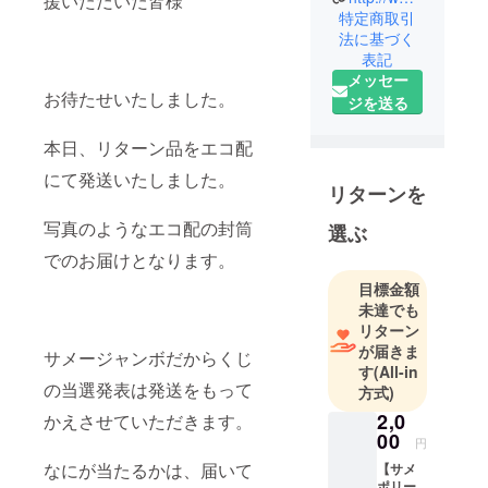
援いただいた皆様
ンドです。
特定商取引
東京国際
法に基づく
サメ映画
表記
祭、小松崎
メッセー
お待たせいたしました。
茂アート
ジを送る
展、ディズ
ニー幻の
本日、リターン品をエコ配
キャラク
にて発送いたしました。
リターンを
ターなども
深堀りして
写真のようなエコ配の封筒
選ぶ
います。
でのお届けとなります。
目標金額
世界的に知
未達でも
られるボー
リターン
ドゲーム
が届きま
サメージャンボだからくじ
「モノポ
す
(All-in
リー」から
の当選発表は発送をもって
方式)
新しいサス
2,0
かえさせていただきます。
ペンスホ
00
円
ラーゲーム
なにが当たるかは、届いて
【サメ
を開発しま
ポリー