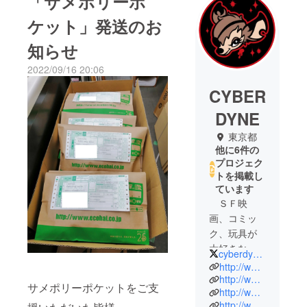
「サメポリーポ
ケット」発送のお
知らせ
2022/09/16 20:06
CYBER
DYNE
東京都
他に6件の
プロジェク
トを掲載し
ています
ＳＦ映
画、コミッ
ク、玩具が
大好きな永
cyberdyne2017
久少年少女
http://www.cyberdyne.co.jp/
のための
http://www.cyberdyne.co.jp/zombiespeed
サメポリーポケットをご支
http://www.cyberdyne.co.jp/samepoly
アートブラ
http://www.cyberdyne.co.jp/kurayami