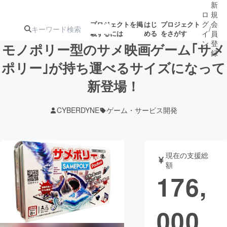
新
ロ
規
グ
会
プロジェクトを掲
はじ
プロジェクト
/
載するには
める
をさがす
イ
員
ン
登
モノポリー型のサメ映画ゲーム｢サメ
録
ポリー｣が持ち運べるサイズになって
新登場！
人気のプロ
注目のリ
注目の新着プロ
募集終了が近いプ
もうすぐ公開
ジェクト
ターン
ジェクト
ロジェクト
されます
CYBERDYNE
ゲーム・サービス開発
アート・写真
音楽
現在の支援総
テクノロジー・ガジェット
ゲーム・サ
額
176,
映像・映画
書籍・雑誌
000
ビジネス・起業
チャレンジ