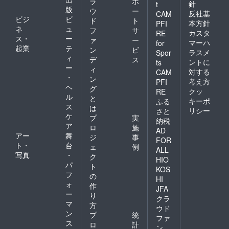
ラ
ポ
針
t
版
ウ
ー
反社基
CAM
ビジ
ビ
ド
ト
本方針
PFI
ネ
ュ
フ
サ
カスタ
RE
ス・
ー
ァ
ー
マーハ
for
起業
テ
ン
ビ
ラスメ
Spor
ィ
デ
ス
ントに
ts
ー
ィ
対する
CAM
・
ン
考え方
PFI
ヘ
グ
クッ
RE
ル
と
キーポ
ふる
ス
は
リシー
さと
ケ
プ
実
納税
ア
ロ
施
AD
アー
舞
ジ
事
FOR
ト・
台
ェ
例
ALL
写真
・
ク
HIO
パ
ト
KOS
フ
の
HI
ォ
作
JFA
ー
り
クラ
マ
方
ウド
ン
プ
統
ファ
ス
ロ
計
ン