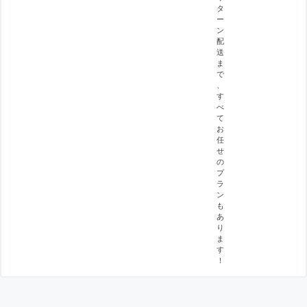
タ
ー
ン
配
送
ま
で
、
す
べ
て
お
任
せ
の
プ
ラ
ン
も
あ
り
ま
す
！