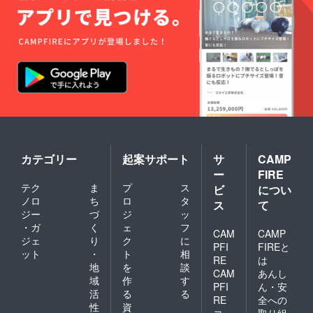
カテゴリー
起案サポート
サ
CAMP
ー
FIRE
テク
ま
プ
ス
ビ
につい
ノロ
ち
ロ
タ
ス
て
ジー
づ
ジ
ッ
・ガ
く
ェ
フ
CAM
CAMP
ジェ
り
ク
に
PFI
FIREと
ット
・
ト
相
RE
は
地
を
談
CAM
あんし
域
作
す
PFI
ん・安
活
る
る
RE
全への
性
資