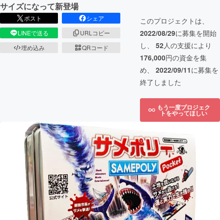
サイズになって新登場
ポスト
シェア
このプロジェクトは、
2022/08/29
に募集を開始
LINEで送る
URLコピー
し、
52
人の支援により
埋め込み
QRコード
176,000
円の資金を集
め、
2022/09/11
に募集を
終了しました
もう一度プロジェク
トをやってほしい