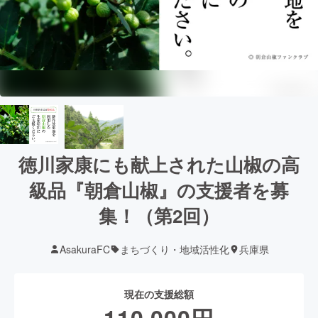
徳川家康にも献上された山椒の高
級品『朝倉山椒』の支援者を募
集！（第2回）
AsakuraFC
まちづくり・地域活性化
兵庫県
現在の支援総額
110,000
円