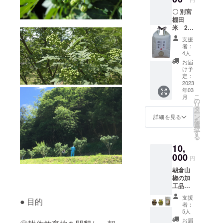
チ
〇 別宮
サイ
棚田
ズ：50
米 2㎏
ｍｍ×50
兵庫県
ｍｍ 養
支援
産 特別
父市の
者：
栽培 あ
ゆる
4人
きたこ
キャラ
お届
まちで
やっ
け予
す。 大
ぷーの
定：
カツラ
2023
スト
年03
の根本
ラップ
こ
月
から湧
とバッ
の
リ
き出る
チの
タ
ー
清らか
セット
ン
詳細を見る
を
な 雪解
です。
選
択
け水に
お届け
す
る
より育
の際に
10,
まれた
は朝倉
美味し
000
山椒
円
いお米
ファン
朝倉山
です。
クラブ
椒の加
ぜひご
から お
工品
賞味く
礼のお
セット
ださい
手紙を
支援
● 目的
● 山椒
ませ。
添えて
者：
佃煮
精米後
お送り
5人
内容
一週間
いたし
お届