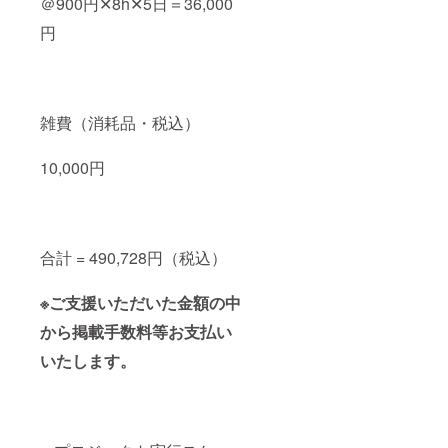
＠900円✕8h✕5日＝36,000
りま
す。 商
円
品開封
前には
必ずお
届けし
たリ
ターン
雑費（消耗品・税込）
品に貼
付され
10,000円
らラベ
ルや注
意書き
をご確
認くだ
さい。
合計 = 490,728円（税込）
お届け
の際に
は朝倉
※ご支援いただいた金額の中
山椒
ファン
から掲載手数料等お支払い
クラブ
から お
いたします。
礼のお
手紙を
添えて
お送り
いたし