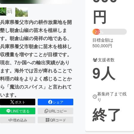
円
まちづくり・地域活性化
兵庫県養父市内の耕作放棄地を開
墾し朝倉山椒の苗木を植林しま
CAMPFIRE for Social Good
CAMPFIRE Creation
22%
す。朝倉山椒の発祥の地である、
CAMPFIREふるさと納税
machi-ya
コミュニティ
目標金額は
500,000円
兵庫県養父市朝倉に苗木を植林し
収穫量を増やすことが目標です。
支援者数
現在、7か国への輸出実績があり
9
人
ます。海外では舌が痺れることで
料理の味をよりよく感じることか
ら「魔法のスパイス」と言われて
募集終了まで残
います。
り
ポスト
シェア
終了
LINEで送る
URLコピー
埋め込み
QRコード