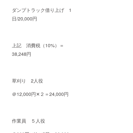
わりの
醤油を
ダンプトラック借り上げ 1
使い 辛
味少な
日/20,000円
い爽や
かな風
味の朝
倉山椒
と合わ
せまし
上記 消費税（10%）＝
た。 お
38,248円
酒に
も、ご
飯にも
よく合
いま
す。 ※
草刈り 2人役
原材料
及び添
加物と
＠12,000円✕２＝24,000円
うの食
品表示
はお届
けした
商品ラ
作業員 ５人役
ベルに
表記さ
れてお