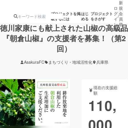
新
ロ
規
グ
会
プロジェクトを掲
はじ
プロジェクト
/
載するには
める
をさがす
イ
員
ン
登
徳川家康にも献上された山椒の高級品
録
『朝倉山椒』の支援者を募集！（第2
回）
人気のプロ
注目のリ
注目の新着プロ
募集終了が近いプ
もうすぐ公開
ジェクト
ターン
ジェクト
ロジェクト
されます
AsakuraFC
まちづくり・地域活性化
兵庫県
アート・写真
音楽
現在の支援総
テクノロジー・ガジェット
ゲーム・サ
額
110,
映像・映画
書籍・雑誌
000
ビジネス・起業
チャレンジ