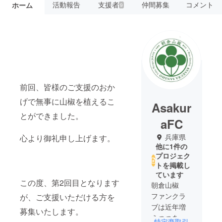
活動報告
支援者
仲間募集
コメント
ホーム
9
前回、皆様のご支援のおか
げで無事に山椒を植えるこ
Asakur
とができました。
aFC
兵庫県
心より御礼申し上げます。
他に1件の
プロジェク
トを掲載し
ています
この度、第2回目となります
朝倉山椒
ファンクラ
が、ご支援いただける方を
ブは近年増
募集いたします。
えつつある
特定商取引