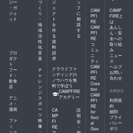
ジー
づ
ジ
ッ
・ガ
く
ェ
フ
CAM
CAMP
ジェ
り
ク
に
PFI
FIREと
ット
・
ト
相
RE
は
地
を
談
CAM
あんし
域
作
す
PFI
ん・安
活
る
る
RE
全への
性
資
コ
取り組
化
料
ミュ
み
プロ
音
請
ニ
ニュー
ダク
楽
求
ティ
ス
ト
CAM
ヘルプ
クラウドファ
フー
チ
PFI
お問い
ンディングの
ド・
ャ
RE
合わせ
ノウハウを無
飲食
レ
Crea
料で学ぼう
店
ン
tion
各種規定
CAMPFIRE
ジ
CAM
アカデミー
アニ
ス
利用規
PFI
メ・
ポ
約
RE
漫画
ー
CA
説
細則
for
ツ
MP
明
プライ
Soci
ファ
映
FI
会
バシー
al
ッ
像
RE
・
ポリ
Goo
ショ
・
ア
相