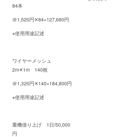
たカル
84本
パッ
チョや
バー
＠1,520円✕84=127,680円
ニャカ
ウダ に
とアレ
※使用用途記述
ンジ自
在で
す。 ●
朝倉山
椒ちり
ワイヤーメッシュ
めん 内
容量 :
2m✕1m 140枚
75g 賞
味期
限：3カ
＠1,320円✕140=184,800円
月 保存
方法：
直射日
※使用用途記述
光を避
け、常
温で保
存 国産
のちり
重機借り上げ 1日/50,000
めん
じゃこ
円
とこだ