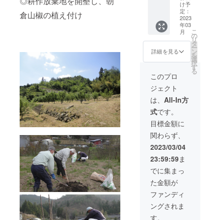
◎耕作放棄地を開墾し、朝
量 :
以内の
ます。
け予
80g 賞
お米を
定：
倉山椒の植え付け
味期
2023
お届け
年03
限：6カ
いたし
こ
月
月 保存
ます。
の
リ
方法：
商品到
タ
ー
直射日
着後、
ン
詳細を見る
を
光を避
一ヶ月
選
択
け、常
以内に
す
る
温で保
お召し
このプロ
存 養父
上がり
ジェクト
の特産
くださ
品「朝
い。
は、
All-In方
倉山
「原材
式
です。
椒」を
料及び
使った
添加物
目標金額に
佃煮で
等の食
関わらず、
す。 癖
品表示
になる
はお届
2023/03/04
刺激の
け商品
23:59:59
ま
実山椒
のラベ
をふっ
ルに記
でに集まっ
くらと
載され
た金額が
柔らか
ます。
く炊き
商品
ファンディ
上げた
開封前
ングされま
香味豊
には必
かなそ
ずお届
す。