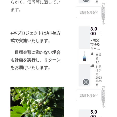
らかく、佃煮等に適してい
こ
月
お届け
の
リ
の際に
タ
ます。
ー
は朝倉
ン
詳細を見る
を
山椒
選
択
ファン
す
る
クラブ
3,0
から お
礼のお
※本プロジェクトはAll-in方
00
円
手紙を
式で実施いたします。
● 養父
添えて
市ゆる
お送り
キャラ
いたし
目標金額に満たない場合
やっ
ます。
支援
ぷース
者：
も計画を実行し、リターン
トラッ
1人
プ+バッ
お届
をお届けいたします。
チ×1
け予
セット
定：
やっ
2023
年03
ぷーす
こ
月
とらっ
の
リ
ぷ サ
タ
ー
イズ：
ン
詳細を見る
を
70mm×
選
択
50ｍｍ
す
る
やっ
5,0
ぷー
バッ
00
円