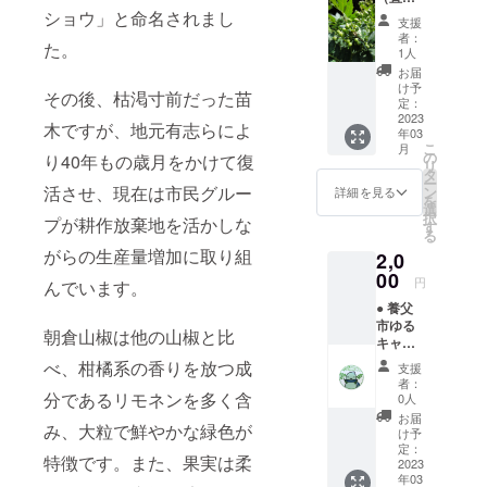
筆） 朝
ショウ」と命名されまし
支援
倉ファ
者：
た。
ンクラ
1人
ブより
お届
お礼の
け予
その後、枯渇寸前だった苗
手紙
定：
（直
2023
木ですが、地元有志らによ
年03
筆）を
こ
月
お送り
の
り40年もの歳月をかけて復
リ
いたし
タ
ー
ます。
活させ、現在は市民グルー
ン
詳細を見る
を
選
択
プが耕作放棄地を活かしな
す
る
がらの生産量増加に取り組
2,0
00
円
んでいます。
● 養父
市ゆる
朝倉山椒は他の山椒と比
キャラ
やっ
べ、柑橘系の香りを放つ成
支援
ぷー
者：
バッ
分であるリモネンを多く含
0人
チ ×
お届
み、大粒で鮮やかな緑色が
1個 サ
け予
イズ：
定：
特徴です。また、果実は柔
50ｍｍ
2023
年03
×50ｍｍ