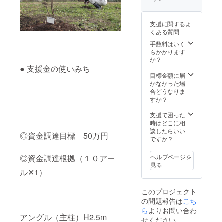
そられ
けのリ
る一品
ターン
です。
品に貼
支援に関するよ
● 山椒
付され
くある質問
ジェノ
たラベ
ベー
ルや注
手数料はいく
ゼ 内
意書き
らかかります
容量 :
にご注
か？
90g 賞
意くだ
● 支援金の使いみち
味期
さ
目標金額に届
限：6カ
い。」
かなかった場
月 保存
お届け
合どうなりま
方法：
の際に
すか？
直射日
は朝倉
光を避
山椒
支援で困った
け、常
ファン
時はどこに相
温で保
クラブ
談したらいい
◎資金調達目標 50万円
存 朝倉
から お
ですか？
山椒の
礼のお
香りと
手紙を
◎資金調達根拠（１０アー
ヘルプページを
刺激が
添えて
見る
斬新な
お送り
ル✕1）
和風イ
いたし
タリア
ます。
このプロジェクト
ン。 パ
の問題報告は
こち
ンやパ
スタ
ら
よりお問い合わ
アングル（主柱）H2.5m
に、ま
せください