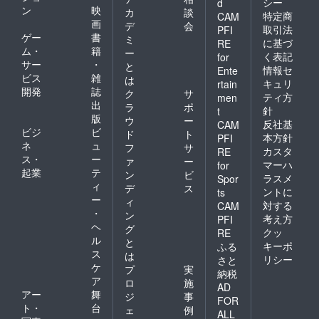
シー
d
ン
映
カ
談
特定商
CAM
画
デ
会
取引法
PFI
ゲー
書
ミ
に基づ
RE
ム・
籍
ー
く表記
for
サー
・
と
情報セ
Ente
ビス
雑
は
キュリ
rtain
開発
誌
ク
サ
ティ方
men
出
ラ
ポ
針
t
版
ウ
ー
反社基
CAM
ビジ
ビ
ド
ト
本方針
PFI
ネ
ュ
フ
サ
カスタ
RE
ス・
ー
ァ
ー
マーハ
for
起業
テ
ン
ビ
ラスメ
Spor
ィ
デ
ス
ントに
ts
ー
ィ
対する
CAM
・
ン
考え方
PFI
ヘ
グ
クッ
RE
ル
と
キーポ
ふる
ス
は
リシー
さと
ケ
プ
実
納税
ア
ロ
施
AD
アー
舞
ジ
事
FOR
ト・
台
ェ
例
ALL