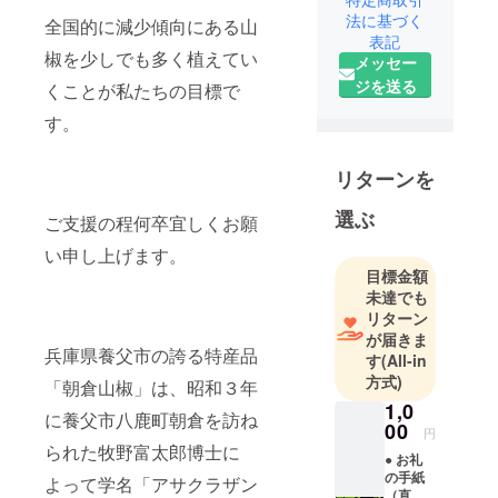
耕作放棄地
法に基づく
全国的に減少傾向にある山
を利用し
表記
椒を少しでも多く植えてい
メッセー
兵庫県養父
ジを送る
市の特産品
くことが私たちの目標で
「朝倉山
す。
椒」の生産
増加を目的
リターンを
とした団体
です。
選ぶ
ご支援の程何卒宜しくお願
い申し上げます。
ご支援の程
目標金額
宜しくお願
未達でも
い致しま
リターン
す。
が届きま
兵庫県養父市の誇る特産品
す
(All-in
方式)
「朝倉山椒」は、昭和３年
1,0
に養父市八鹿町朝倉を訪ね
00
円
られた牧野富太郎博士に
● お礼
の手紙
よって学名「アサクラザン
（直