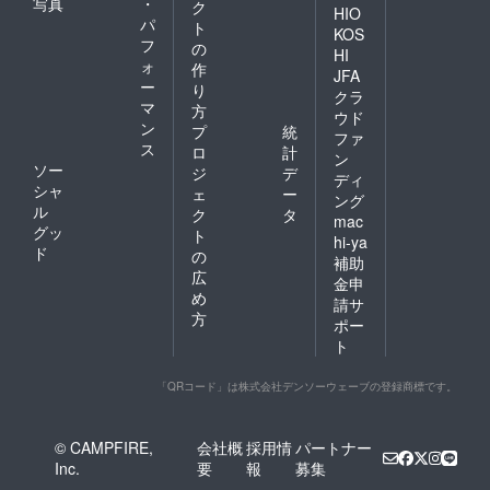
写真
・
ク
HIO
パ
ト
KOS
フ
の
HI
ォ
作
JFA
ー
り
クラ
マ
方
ウド
ン
プ
統
ファ
ス
ロ
計
ン
ソー
ジ
デ
ディ
シャ
ェ
ー
ング
ル
ク
タ
mac
グッ
ト
hi-ya
ド
の
補助
広
金申
め
請サ
方
ポー
ト
「QRコード」は株式会社デンソーウェーブの登録商標です。
© CAMPFIRE,
会社概
採用情
パートナー
Inc.
要
報
募集