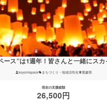
ペース”は1週年！皆さんと一緒にス
koyomispace
まちづくり・地域活性化
愛媛県
現在の支援総額
26,500
円