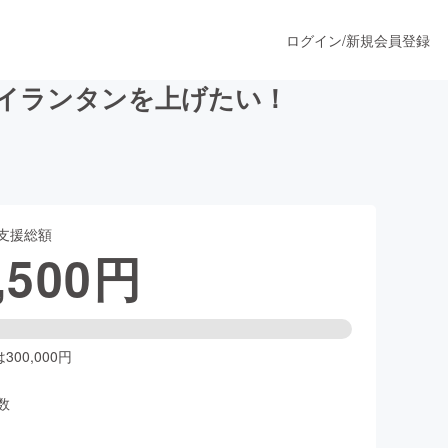
ログイン
/
新規会員登録
カイランタンを上げたい！
うすぐ公開されます
支援総額
プロダクト
,500
円
ファッション
スポーツ
00,000円
数
ア
ソーシャルグッド
人