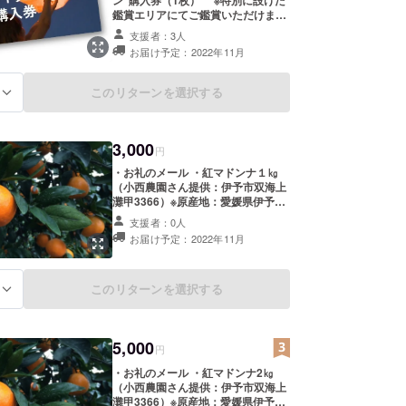
鑑賞エリアにてご鑑賞いただけま
す。 ※2022年11月13日（日）17
支援者：3人
時スカイランタン打上げ（予定）
お届け予定：2022年11月
※悪天候の場合は11月20日（日）に
延期します。 ※開催場所：愛媛県
伊予市中山町中山戌700番１（旧遊
このリターンを選択する
る
栗館） ※詳細はメールにてご連絡
いたします。 ※鑑賞券は11月7日ま
でに郵送いたします。 ※消費税・送
料込み
3,000
円
・お礼のメール ・紅マドンナ１㎏
（小西農園さん提供：伊予市双海上
灘甲3366）※原産地：愛媛県伊予市
※賞味期限：約3週間、涼しい場所で
支援者：0人
保管してください。※送料無料※消費
お届け予定：2022年11月
税込み
このリターンを選択する
る
5,000
円
・お礼のメール ・紅マドンナ2㎏
（小西農園さん提供：伊予市双海上
灘甲3366）※原産地：愛媛県伊予市