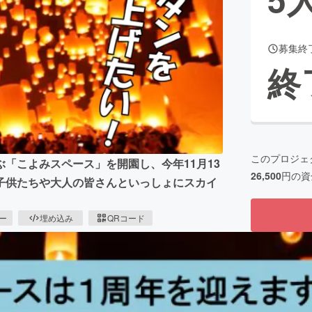
募集終
CAMPFIRE for Social Good
CAMPFIRE Creation
終
CAMPFIREふるさと納税
machi-ya
コミュニティ
このプロジェ
ぶ「こよみスペース」を開園し、今年11月13
26,500
円の資
子供たちや大人の皆さんといっしょにスカイ
ピー
埋め込み
QRコード