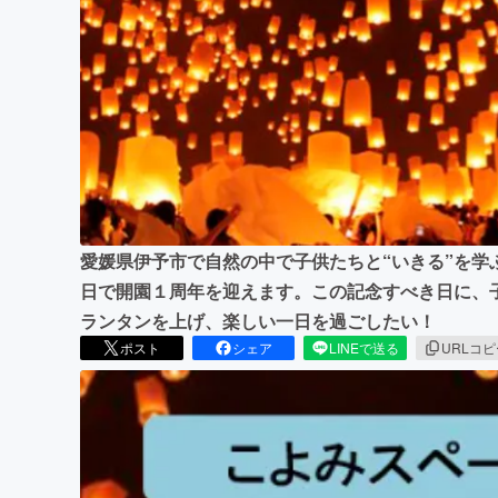
まちづくり・地域活性化
愛媛県伊予市で自然の中で子供たちと“いきる”を学
日で開園１周年を迎えます。この記念すべき日に、
ランタンを上げ、楽しい一日を過ごしたい！
ポスト
シェア
LINEで送る
URLコ