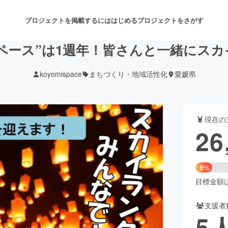
プロジェクトを掲載するには
はじめる
プロジェクトをさがす
ペース”は1週年！皆さんと一緒にス
koyomispace
まちづくり・地域活性化
愛媛県
注目のリターン
注目の新着プロジェクト
募集終了が近いプロジェクト
も
現在の
音楽
舞台・パフォーマンス
26
ゲーム・サービス開発
フード・飲食店
8%
書籍・雑誌出版
アニメ・漫画
目標金額は3
支援者
チャレンジ
ビューティー・ヘルスケ
5