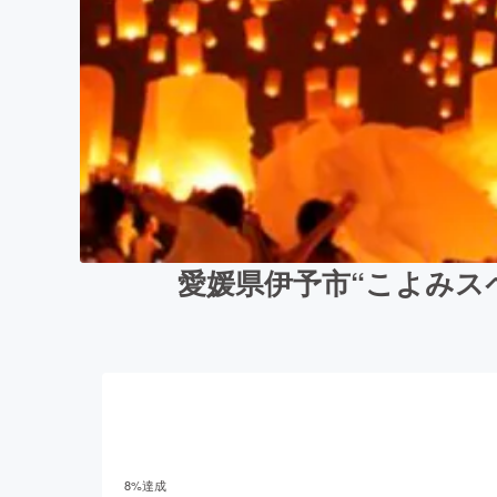
愛媛県伊予市“こよみス
8
%達成