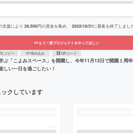
の支援により
26,500
円の資金を集め、
2022/10/31
に募集を終了しまし
もう一度プロジェクトをやってほしい
RLコピー
埋め込み
QRコード
学ぶ「こよみスペース」を開園し、今年11月13日で開園１周
楽しい一日を過ごしたい！
ェックしています