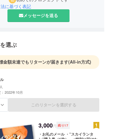
引法に基づく表記
メッセージを送る
を選ぶ
標金額未達でもリターンが届きます
(All-in方式)
ル
人
：2022年10月
このリターンを選択する
る
3,000
円
残り
17
・お礼のメール ・”スカイランタ
ン”購入券（1枚） ※特別に設けた