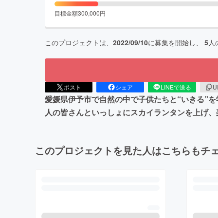
目標金額
300,000
円
このプロジェクトは、
2022/09/10
に募集を開始し、
5
人
ポスト
シェア
LINEで送る
U
愛媛県伊予市で自然の中で子供たちと“いきる”を
人の皆さんといっしょにスカイランタンを上げ、
このプロジェクトを見た人はこちらもチ