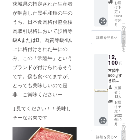
い！！
て腸の
なって
茨城県の指定された生産者
お届
12月11日までに
そんな
調子を
いま
け予
リターンを購入
お声に
整える
定：
が飼育した黒毛和種の牛の
す。ツ
された方は無料
を頂き
2023
効果が
ヤ、コ
でご利用いただ
年04
うち、日本食肉格付協会枝
まし
ありま
シ、粘
けます。
こ
月
た！！
す。是
の
りの３
リ
肉取引規格において歩留等
そこ
非！こ
タ
拍子が
ー
で！一
の機会
ン
揃った
詳細を見る
級AまたはB、肉質等級4以
を
緒に応
にご賞
選
茨城県
択
援しよ
味くだ
す
産コシ
上に格付けされた牛にの
る
う1万円
さ
ヒカリ
12,
券！を
い！！
み、この「常陸牛」という
は、県
ご購入
100
【品
内で最
円
して頂
ブランドが付けられるそう
名】乳
も広く
常陸牛
けたら
酸菌入
栽培さ
です。僕も食べてますが、
500ｇす
特典と
り野菜
れてい
き焼き
して、
【原産
ます。
とっても美味しいので是
セッ
毎日配
国/産
産地：
支援
ト
信して
地】茨
茨城県
者：
非！ご賞味くださいー！！
12,100
いるお
城県
13人
産 名
円（税
うちデ
【重
称：精
お届
込・送
イに30
量】２
け予
米 産
↓見てください！！美味し
料込）
秒程度
定：
キロ未
年：令
優秀な
2022
（応援
そーなお肉です！！
満【保
和4年産
年12
牛にし
メッ
存方
米
こ
月
か与え
セージ
の
法】冷
リ
られな
動画）
タ
蔵庫ま
ー
いブラ
で登場
ン
たは、
詳細を見る
を