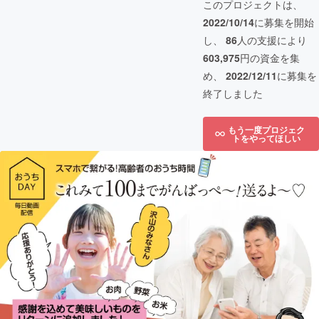
このプロジェクトは、
2022/10/14
に募集を開始
し、
86
人の支援により
603,975
円の資金を集
め、
2022/12/11
に募集を
終了しました
もう一度プロジェク
トをやってほしい