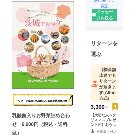
法に基づく
員推定7万5
表記
千人、推定
メッセー
利用者数15
ジを送る
万人にむけ
て、紙メ
ディアを
使って情報
リターンを
を発信。デ
選ぶ
イサービス
で時間を持
て余してい
目標金額
未達でも
る利用者向
リターン
けに、お役
が届きま
立ち情報を
す
(All-in
発信してい
方式)
る。
3,300
円
乳酸菌入りお野菜詰め合わ
【大切な人へク
リスマスプレゼ
せ 6,600円（税込・送料
ント用】おうち
デイⓇお試し1ヶ
支援者：48人
込）
月会員QRコー