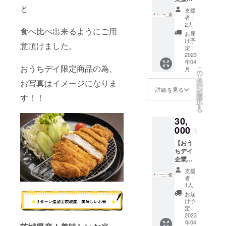
質等級4
頂き、
と
どう
以上に
支援
この
ぞ！！
格付け
者：
度、一
とんか
された
2人
食べ比べ出来るようにご用
般社団
つ用4人
牛にの
お届
法人 全
前 しゃ
み、こ
け予
意頂けました。
国健康
ぶしゃ
定：
の「常
増進お
2023
ぶ用4人
陸牛」
年04
うちデ
前 生姜
という
おうちデイ限定商品の為、
こ
月
イ普及
焼き用4
の
ブラン
リ
協議会
人前 の
タ
ドが付
お写真はイメージになりま
ー
を設立
食べ比
ン
けられ
詳細を見る
を
するこ
す！！
べと
選
るそう
択
とにな
なって
す
です。
る
りまし
おりま
僕も食
30,
た。今
す。
べてま
後は、
000
キング
すが、
円
行政と
ポーク
とって
【おう
共に活
は濃厚
も美味
ちデイ
動させ
な味わ
しいの
企業応
て頂け
いの中
で是
援！！
ること
に甘み
非！ご
支援
】 企業
になり
があり
賞味く
者：
様から
ます。
ながら
1人
ださ
全国の
設立
も、
いー！
お届
おじい
パー
あっさ
け予
！ 【品
ちゃん
ティー
定：
りとし
名】常
おばあ
2023
の際
た後味
陸牛
年04
ちゃん
に、現
の茨城