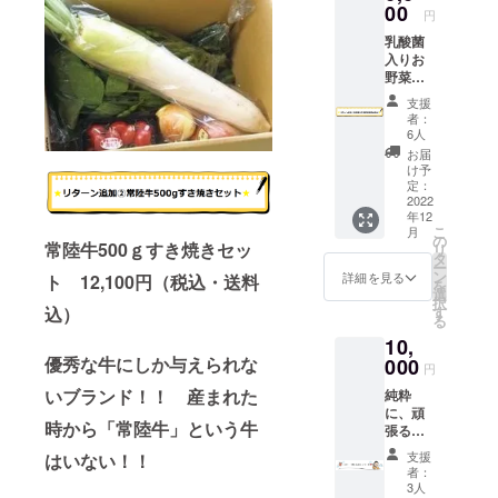
気候も
00
デイ︎Ⓡマフラー
円
温暖な
タオルのお届け
乳酸菌
茨城。
予定は2022年12
入りお
その土
月12日より随時
野菜詰
地柄か
発送を予定して
め合わ
ら、古
おります。2023
支援
せ
くより
者：
年1月末まで到着
6,600円
稲作が
6人
予定です。 ※お
（税
盛んに
お届
うちデイⓇ（動
込・送
行われ
け予
画配信）お試し
料込）
てきま
定：
期間は、開始日
野菜の
2022
した。
は2022年12月
年12
中に入
長い歴
12日月曜日よ
こ
月
れた
史と豊
の
り、終了日は
常陸牛500ｇすき焼きセッ
リ
【約10
かな風
タ
2023年1月11日
ー
万～100
土が、
ン
詳細を見る
ト 12,100円（税込・送料
水曜日までと
を
万個の
おいし
選
なっておりま
択
乳酸
い「い
込）
す
す。 ※リターン
る
菌】が
ばらき
購入後、おうち
10,
【生き
のお
デイ︎Ⓡお試し1ヶ
優秀な牛にしか与えられな
たま
000
米」を
円
月会員QRコード
ま】腸
つくり
を読み込んでい
いブランド！！
産まれた
純粋
まで届
だして
ただいた方は、
に、頑
くこと
おり、
翌日朝7時より動
時から「常陸牛」という牛
張るお
によ
今は関
画配信されるよ
うちデ
り、有
東随一
支援
はいない！！
うセットされる
イを応
害菌を
の米ど
者：
ので、クラファ
援した
減らし
ころと
3人
ン終了の2022年