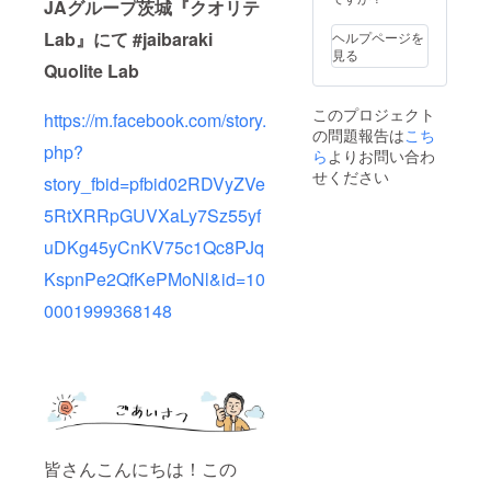
JAグループ茨城『クオリテ
す。 よ
ろしく
Lab』にて #jaibaraki
ヘルプページを
お願い
見る
いたし
Quolite Lab
ます。
このプロジェクト
https://m.facebook.com/story.
の問題報告は
こち
php?
ら
よりお問い合わ
せください
story_fbid=pfbid02RDVyZVe
5RtXRRpGUVXaLy7Sz55yf
uDKg45yCnKV75c1Qc8PJq
KspnPe2QfKePMoNl&id=10
0001999368148
皆さんこんにちは！この