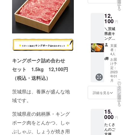
ン
して頂
選
暗いと
択
ド！！
けま
す
ころで
る
産ま
す。動
保存く
12,
れた時
画内容
ださ
から
100
につい
い。
円
「常陸
てはお
【品
＼茨城
牛」と
打ち合
種】わ
県産キ
いう牛
わせさ
さび
ング
はいな
せてく
菜
ポーク
い！！
ださ
ケー
支援
／ ブラ
茨城県
い。 た
ル 人
者：
ンド豚
の指定
くさん
4人
参
キング
された
の方が
キャベ
お届
キングポーク詰め合わせ
ポー
生産者
応援し
け予
ツ
ク 約
が飼育
定：
セット 1.5kg 12,100円
てくれ
ジャガ
1.5kg入
2023
した黒
たら、
イモ
年01
り ＜部
（税込・送料込）
毛和種
全国の
里芋
こ
月
位＞
の牛の
の
おじい
さつま
リ
ロース
うち、
タ
ちゃん
いも
ー
茨城県は、養豚が盛んな地
厚切
日本食
ン
おばあ
詳細を見る
大根
を
り、
肉格付
選
ちゃん
域です。
択
ロース
協会枝
す
がきっ
る
切り
肉取引
と！元
15,
身、
規格に
気にな
茨城県産の銘柄豚・キング
ロース
000
おいて
りま
円
スライ
歩留等
す。
ポーク肉をとんかつ、しゃ
たくさ
ス、 こ
級Aまた
んのご
んなお
ぶしゃぶ、しょうが焼き用
はB、肉
支援を
料理に