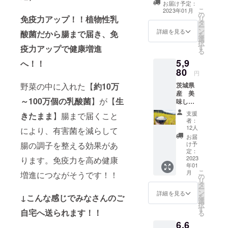
お届け予定：
ド、クリスマス
こ
2023年01月
の
メッセージ付き
免疫力アップ！！植物性乳
リ
タ
御礼LINEメッ
ー
ン
セージ、おうち
詳細を見る
酸菌だから腸まで届き、免
を
選
デイ︎Ⓡマフラー
択
す
疫力アップで健康増進
タオルをお送り
る
いたします。 ※
5,9
へ！！
ご自身へのクリ
80
スマスプレゼン
円
トとしてもご利
野菜の中に入れた【
約10万
茨城県
用いただけま
産 美
す。 ※おうちデ
～100万個の乳酸菌
】が【
生
味しい
イⓇマフラータ
お米10
オル詳細 ・商
支援
きたまま
】腸まで届くこと
㎏ 関
品ジャンル：マ
者：
東一の
12人
フラータオル
により、有害菌を減らして
米どこ
・数量：1枚
お届
ろ 久慈
腸の調子を整える効果があ
け予
・商品サイ
川、那
定：
ズ：
珂川、
2023
ります。免疫力を高め健康
20cm×110cm
年01
小貝
・素材：綿
こ
月
増進につながそうです！！
川、鬼
の
100％ ・デザ
リ
怒川、
タ
イン：おうちデ
ー
利根川
ン
詳細を見る
イⓇロゴマーク
↓こんな感じでみなさんのご
を
などの
選
付き ※クリスマ
択
水の潤
す
スメッセージ付
自宅へ送られます！！
る
いにあ
き御礼LINEメッ
6,6
ふれ、
セージ、おうち