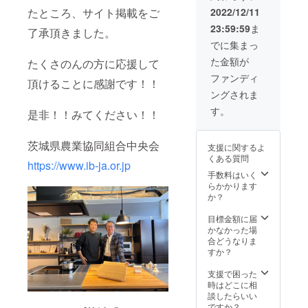
くさん
こで！
たところ、サイト掲載をご
2022/12/11
の方が
協賛頂
23:59:59
ま
応援し
いた企
了承頂きました。
てくれ
業様に
でに集まっ
たら、
は、お
た金額が
たくさのんの方に応援して
全国の
うちデ
おじい
イサイ
ファンディ
頂けることに感謝です！！
ちゃん
ト内へ
ングされま
おばあ
企業名
ちゃん
の掲載
す。
是非！！みてください！！
がきっ
をさせ
と！元
て頂き
気にな
ます。
茨城県農業協同組合中央会
支援に関するよ
りま
掲載内
くある質問
す。
容
https://www.ib-ja.or.jp
は・・
手数料はいく
・ ➀企
らかかります
業名 ②
か？
お名前
③200文
目標金額に届
字程度
かなかった場
の会社
合どうなりま
内容 と
すか？
なりま
す。校
支援で困った
正もさ
時はどこに相
せて頂
談したらいい
きま
ですか？