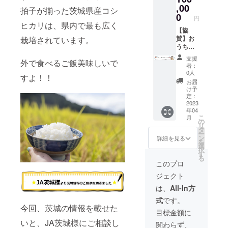
形、大
お名前
をご購
,00
してい
時期 来
きさ、
拍子が揃った茨城県産コシ
となり
入して
きま
0
年、
霜降り
円
ます。
頂けた
す。
ヒカリは、県内で最も広く
2023年
具合に
よろし
ら特典
【協
1月より
ついて
くお願
とし
賛】お
栽培されています。
順次発
は画像
いいた
て、 毎
うちデ
送させ
と異な
しま
日配信
イサイ
て頂き
る場合
支援
外で食べるご飯美味しいで
す。
してい
ト内で
ます。
がござ
者：
るおう
200文字
（状況
0人
います
すよ！！
ちデイ
の企業
により
ので、
お届
に30秒
PR！！
ご希望
け予
予めご
程度
企業様
定：
に沿え
了承下
（応援
から全
2023
ない場
さい。
年04
メッ
国のお
合もご
こ
月
セージ
じい
の
ざいま
リ
動画）
ちゃん
タ
すので
ー
で登場
おばあ
ン
ご了承
詳細を見る
を
して頂
ちゃん
選
お願い
択
けま
を支え
す
致しま
る
す。動
た
す。）
このプロ
画内容
い！！
ジェクト
につい
たくさ
てはお
んの嬉
は、
All-In方
打ち合
しいお
式
です。
わせさ
声を頂
今回、茨城の情報を載せた
せてく
いてお
目標金額に
ださ
りま
いと、JA茨城様にご相談し
関わらず、
い。 た
す。 そ