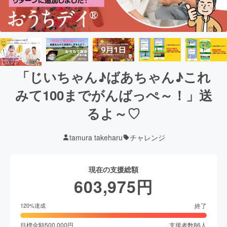
「じいちゃん♪ばあちゃん♪これ
みて100までがんばっぺ～！」送
るよ～♡
tamura takeharu
チャレンジ
現在の支援総額
603,975
円
終了
120
%達成
目標金額
500,000
円
支援者数
86
人