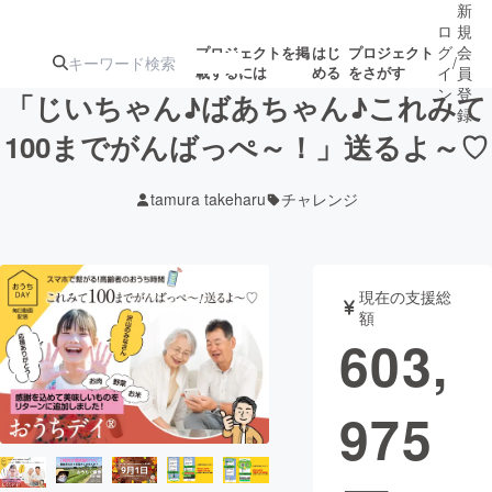
新
ロ
規
グ
会
プロジェクトを掲
はじ
プロジェクト
/
載するには
める
をさがす
イ
員
ン
登
「じいちゃん♪ばあちゃん♪これみて
録
100までがんばっぺ～！」送るよ～♡
人気のプロ
注目のリ
注目の新着プロ
募集終了が近いプ
もうすぐ公開
tamura takeharu
チャレンジ
ジェクト
ターン
ジェクト
ロジェクト
されます
アート・写真
音楽
現在の支援総
額
603,
テクノロジー・ガジェット
ゲーム・サ
975
映像・映画
書籍・雑誌
ビジネス・起業
チャレンジ