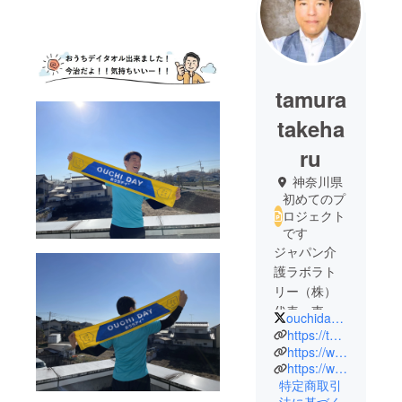
tamura
takeha
ru
神奈川県
初めてのプ
ロジェクト
です
ジャパン介
護ラボラト
リー（株）
代表。東京
ouchidayservice
都内23区介
https://twitter.com/ouchidayservice
護事業所
https://www.facebook.com/takeharu.tamura/
https://www.kaigolab.jp/
5000社の経
特定商取引
営者、従業