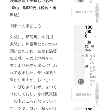
茨城県産！美味しいお米
【内容
こ
月
を支え
状報告
の
県産の
量】500
リ
た
10kg 5,980円（税込・送
と今後
タ
豚肉で
ｇ 【産
ー
い！！
の展望
ン
す。
詳細を見る
地】茨
を
料込）
たくさ
につい
選
【調理
城県
択
んの嬉
てもお
す
方法】
【消費
る
しいお
話しさ
加熱料
期限】
関東一の米どころ
100
声を頂
せてく
理して
商品到
いてお
,00
ださ
くださ
着後３
りま
い。 皆
0
い ※届
日以内
久慈川、那珂川、小貝川、
円
す。 そ
さんに
き次第
でお召
こで！
【協
お会い
お早め
鬼怒川、利根川などの水の
し上が
協賛頂
賛】頑
したい
にお召
りくだ
いた企
張るお
潤いにあふれ、気候も温暖
で
し上が
さい。
業様に
うちデ
す！！
りくだ
【保存
支援
な茨城。その土地柄から、
は、お
イを応
開催時
さい
方法】
者：
うちデ
援した
期：
【配
0人
要冷蔵
古くより稲作が盛んに行わ
イサイ
い！！
2023年
送】
【配達
お届
ト内へ
そんな
4月予定
クール
け予
方法】
れてきました。長い歴史と
企業名
お声に
開催場
定：
便（冷
宅急便
の掲載
を頂き
2023
所；都
蔵）で
豊かな風土が、おいしい
【ご注
年04
をさせ
まし
内を予
お届け
意事
こ
月
て頂き
た！！
定して
「いばらきのお米」をつく
の
します
項】商
リ
ます。
そこ
おりま
タ
※配送料
品の特
ー
りだしており、今は関東随
掲載内
で！一
す。 ※
ン
は販売
詳細を見る
性か
を
容
緒に応
詳細に
選
価格に
ら、一
択
一の米どころとなっていま
は・・
援しよ
ついて
す
含まれ
枚あた
る
・ ➀企
う10万
は、順
ます
りの
す。ツヤ、コシ、粘りの３
100
業名 ②
円券！
次公開
【発送