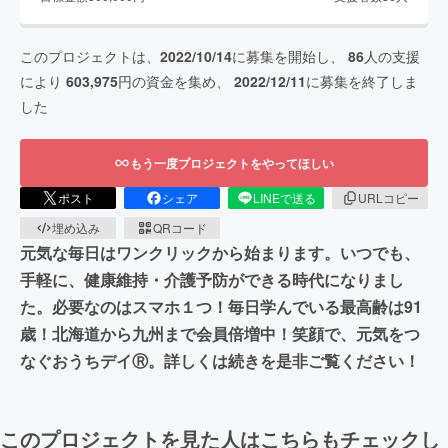
このプロジェクトは、
2022/10/14
に募集を開始し、
86
人の支援
により
603,975
円の資金を集め、
2022/12/11
に募集を終了しま
した
もう一度プロジェクトをやってほしい
ポスト
シェア
LINEで送る
URLコピー
埋め込み
QRコード
元気な毎日はワンクリックから始まります。いつでも、
手軽に、健康維持・介護予防ができる時代になりまし
た。必要なのはスマホ１つ！毎日学んでいる最高齢は91
歳！北海道から九州まで会員倍増中！笑顔で、元気をつ
なぐおうちデイⓇ。詳しくは続きを是非ご覧ください！
このプロジェクトを見た人はこちらもチェックし