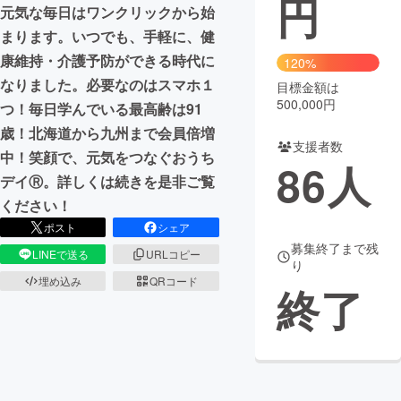
円
元気な毎日はワンクリックから始
まちづくり・地域活性化
まります。いつでも、手軽に、健
康維持・介護予防ができる時代に
120%
なりました。必要なのはスマホ１
目標金額は
CAMPFIRE for Social Good
CAMPFIRE Creation
500,000円
つ！毎日学んでいる最高齢は91
CAMPFIREふるさと納税
machi-ya
コミュニティ
歳！北海道から九州まで会員倍増
支援者数
中！笑顔で、元気をつなぐおうち
86
人
デイⓇ。詳しくは続きを是非ご覧
ください！
ポスト
シェア
募集終了まで残
LINEで送る
URLコピー
り
埋め込み
QRコード
終了