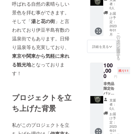
筆サイ
願い致
呼ばれる自然の素晴らしい
者：
ン色紙1
しま
0人
景色を拝む事ができます。
枚(縦
す。 缶
お届
210mm
バッジ
け予
そして「
湯と花の街
」と言
×横
サイ
定：
180mm
2023
ズ 円
われており伊豆半島有数の
年01
)＋個別
形
こ
月
通話 缶
32mm
の
温泉街でもあります。日帰
リ
バッジ
※個別
タ
ー
サイ
メッ
ン
り温泉等も充実しており、
詳細を見る
を
ズ 円
セージ
選
択
形
東京や関東から気軽に来れ
付き動
す
る
32mm
画につ
る観光地
となっておりま
100
個別通
いて 動
話にて
,00
画内
残り11
す！
雑談等
容：御
0
円
をしよ
礼メッ
うと
非売品
セージ
思って
限定缶
収録時
ます！
バッジ3
間：3分
プロジェクトを立
私いそ
個＋直
程度 提
支援
ねんに
筆サイ
供方
者：
ち上げた背景
聞いて
ン色紙1
法：動
0人
みたい
枚(縦
画を直
お届
こと
210mm
接メー
け予
や、お
×横
ルの添
定：
私がこのプロジェクトを立
悩み相
180mm
2023
付ファ
年01
談、
)＋個別
イルに
ち上げた理由は「
伊東市を