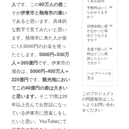
くある質問
日で
い！」
声掛け
人
です。この
80万人の差
こ
す。
「いそ
くださ
手数料はいく
Skype
ねんさ
そが
伊東市と熱海市の違い
い。ま
らかかります
、
ん、焼
た、法
か？
であると思います。具体的
zoom、
肉一緒
令違反
Discord
に行き
や公的
目標金額に届
な数字で見てみたいと思い
等、通
ましょ
秩序を
かなかった場
話のア
う！」
著しく
合どうなりま
ます。熱海市に来た人が仮
プリ
「YouT
欠くお
すか？
ケー
uberの
名前は
に1人5000円のお金を使っ
ション
〇〇さ
お呼び
支援で困った
は希望
んとコ
できま
たとします。
5000円×530万
時はどこに相
があれ
ラボし
せん。
談したらいい
人＝265億円
です。伊東市の
ば対応
てくだ
ですか？
しま
さ
場合は、
5000円×450万人＝
す！ 備
い！」
ヘルプページを
考欄に
etc...等
見る
225億円
です。
観光地におい
お書き
です。
くださ
個別通
てこの40億円の差は大きい
いm(_
話の時
このプロジェクト
_)m
に内容
と思います。
そこで僕は20
の問題報告は
こち
を教え
て下さ
年以上住んでお世話になっ
ら
よりお問い合わ
い！ 個
せください
ている伊東市に恩返しをし
別通話
の制限
たいと思い、YouTubeにて
時間は
最大180