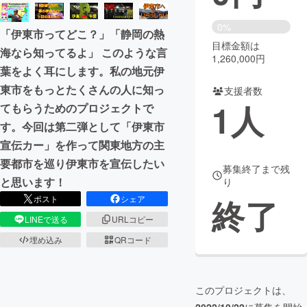
まちづくり・地域活性化
0%
「伊東市ってどこ？」「静岡の熱
目標金額は
海なら知ってるよ」 このような言
1,260,000円
CAMPFIRE for Social Good
CAMPFIRE Creation
葉をよく耳にします。私の地元伊
東市をもっとたくさんの人に知っ
CAMPFIREふるさと納税
machi-ya
コミュニティ
支援者数
1
人
てもらうためのプロジェクトで
す。今回は第二弾として「伊東市
宣伝カー」を作って関東地方の主
要都市を巡り伊東市を宣伝したい
募集終了まで残
と思います！
り
終了
ポスト
シェア
LINEで送る
URLコピー
埋め込み
QRコード
このプロジェクトは、