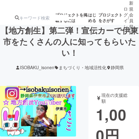
新
ロ
規
グ
会
プロジェクトを掲
はじ
プロジェクト
/
載するには
める
をさがす
イ
員
ン
登
【地方創生】第二弾！宣伝カーで伊東
録
市をたくさんの人に知ってもらいた
い！
人気のプロ
注目のリ
注目の新着プロ
募集終了が近いプ
もうすぐ公開
ジェクト
ターン
ジェクト
ロジェクト
されます
ISOBAKU_isonen
まちづくり・地域活性化
静岡県
アート・写真
音楽
現在の支援総
テクノロジー・ガジェット
ゲーム・サ
額
1,00
映像・映画
書籍・雑誌
0
円
ビジネス・起業
チャレンジ