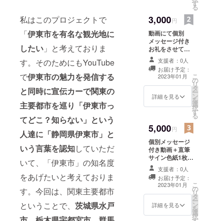
す
る
3,000
私はこのプロジェクトで
円
「
伊東市を有名な観光地に
動画にて個別
メッセージ付き
したい
」と考えておりま
お礼をさせてい
ただきます。 備
支援者：0人
す。そのためにもYouTube
考欄にニック
お届け予定：
ネーム等のお呼
で
伊東市の魅力を発信する
こ
2023年01月
の
びさせていただ
リ
タ
くお名前の記入
と同時に宣伝カーで関東の
ー
ン
をお願い致しま
詳細を見る
を
選
主要都市を巡り
「伊東市っ
す。 ※個別メッ
択
す
セージ付き動画
る
てどこ？知らない」という
について 動画内
5,000
容：御礼メッ
円
人達に「静岡県伊東市」と
セージ 収録時
個別メッセージ
間：3分程度 提
いう言葉を認知
していただ
付き動画＋直筆
供方法：動画を
サイン色紙1枚
直接メールの添
いて、「伊東市」の知名度
(縦210mm×横
付ファイルにて
支援者：0人
180mm)を送ら
送付 動画内にて
をあげたいと考えておりま
お届け予定：
せていただきま
お呼びするお名
こ
2023年01月
の
す。 備考欄に
す。今回は、関東主要都市
前を備考欄に記
リ
タ
ニックネーム等
載ください。 お
ー
ということで、
茨城県水戸
ン
のお呼びさせて
詳細を見る
名前は動画の冒
を
選
いただくお名前
頭でお呼びしま
択
市、栃木県宇都宮市、群馬
す
の記入をお願い