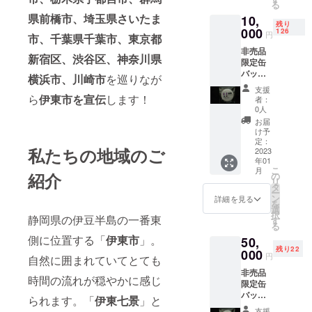
す。 （ニック
る
致します。 ※個
ネーム可） 本リ
県前橋市、埼玉県さいたま
10,
別メッセージ付
ターンの内容を
残り
000
126
き動画について
円
無断で転載・公
市、千葉県千葉市、東京都
動画内容：御礼
開する場合は一
非売品
メッセージ 収録
新宿区、渋谷区、神奈川県
言お声掛けくだ
限定缶
時間：3分程度
さい。また、法
バッジ1
横浜市、川崎市
を巡りなが
提供方法：動画
令違反や公的秩
個＋個
を直接メールの
支援
序を著しく欠く
別メッ
ら
伊東市を宣伝
します！
添付ファイルに
者：
お名前はお呼び
セージ
0人
て送付 動画内に
できません。
付き動
てお呼びするお
お届
画＋直
け予
名前を備考欄に
筆サイ
定：
記載ください。
私たちの地域のご
ン色紙1
2023
お名前は動画の
年01
枚(縦
冒頭でお呼びし
こ
月
210mm
紹介
の
ます。 （ニック
リ
×横
タ
ネーム可） 本リ
ー
180mm
ン
詳細を見る
ターンの内容を
を
) 備考欄
選
無断で転載・公
択
静岡県の伊豆半島の一番東
にニッ
す
開する場合は一
る
クネー
言お声掛けくだ
側に位置する「
伊東市
」。
50,
ム等の
さい。また、法
残り22
お呼び
000
令違反や公的秩
円
自然に囲まれていてとても
させて
序を著しく欠く
非売品
いただ
お名前はお呼び
時間の流れが穏やかに感じ
限定缶
くお名
できません。
バッジ2
前の記
られます。「
伊東七景
」と
個＋直
入をお
支援