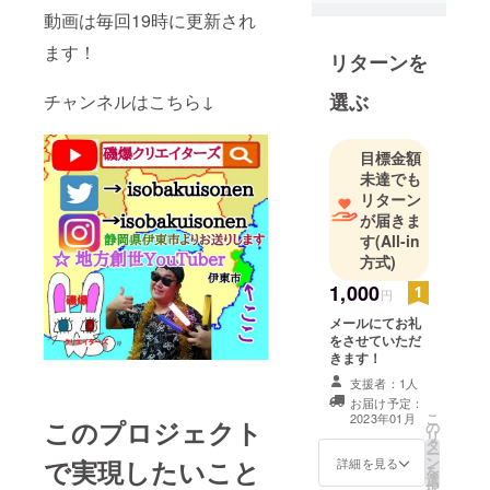
動画は毎回19時に更新され
伊東市を有
名な観光地
ます！
リターンを
にして観光
客を増やし
選ぶ
チャンネルはこちら↓
てより良い
街にしたい
目標金額
未達でも
リターン
が届きま
す
(All-in
方式)
1,000
円
メールにてお礼
をさせていただ
きます！
支援者：1人
お届け予定：
こ
2023年01月
このプロジェクト
の
リ
タ
ー
ン
で実現したいこと
詳細を見る
を
選
択