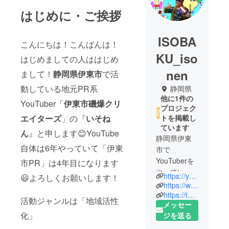
はじめに・ご挨拶
ISOBA
こんにちは！こんばんは！
KU_iso
はじめましての人ははじめ
nen
まして！
静岡県伊東市
で活
動している地元PR系
静岡県
他に1件の
YouTuber「
伊東市磯爆クリ
プロジェク
エイターズ
」の『
いそね
トを掲載し
ています
ん
』と申します😊YouTube
静岡県伊東
自体は6年やっていて「伊東
市で
YouTuberを
市PR」は4年目になります
やっている
https://youtube.com/channel/UCxGNxjU9wFdnMPI2yDuQlcA
😃よろしくお願いします！
「伊東市磯
https://www.instagram.com/isobakuisonen
爆クリエイ
https://twitter.com/isobakuisonen?t=Jtopc_jl0Gg8CmX6W7XulA&s=09
活動ジャンルは「地域活性
メッセー
ターズ」の
化」
ジを送る
いそねんと
申します！