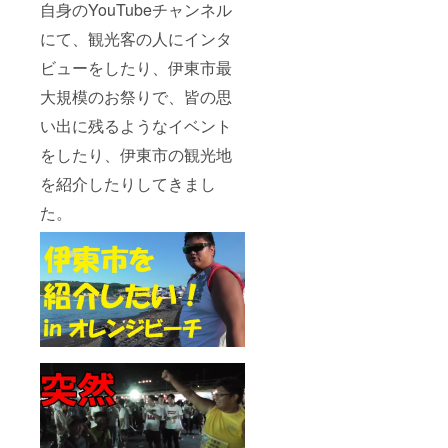
自身のYouTubeチャンネル
頂いて
も大丈
にて、観光客の人にインタ
夫で
す！
ビューをしたり、伊東市最
YouTub
eにて動
大規模のお祭りで、皆の思
画が公
開され
い出に残るようなイベント
るのを
お楽し
をしたり、伊東市の観光地
みに！
を紹介したりしてきまし
有効期
限は
た。
2023年
3月末日
です。
（法律
違反や
公的秩
序を著
しく欠
くもの
は除き
ます）