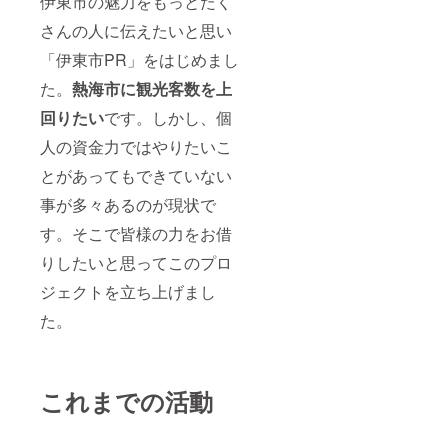
伊東市の魅力をもっとたく
分まで
です。
さんの人に伝えたいと思い
日程は
メール
「伊東市PR」をはじめまし
のやり
た。
熱海市に観光客数を上
取りを
してご
回りたい
です。しかし、個
都合の
合う日
人の資金力ではやりたいこ
で調整
致しま
とがあってもできていない
す。
Skype
事が多々あるのが現状で
、
す。そこで皆様の力をお借
zoom、
Discord
りしたいと思ってこのプロ
等、通
話のア
ジェクトを立ち上げまし
プリ
ケー
た。
ション
は希望
があれ
ば対応
しま
これまでの活動
す！ 備
考欄に
書いて