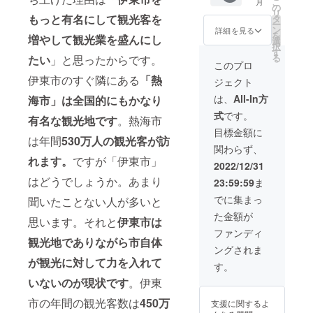
こ
月
YouTub
通話 缶
て送付
の
リ
eの裏話
バッジ
もっと有名にして観光客を
動画内
タ
ー
など何
サイ
にてお
ン
詳細を見る
を
増やして観光業を盛んにし
でもOK
ズ 円
呼びす
選
択
です！
形
るお名
す
る
たい
」と思ったからです。
包み隠
32mm
前を備
このプロ
さずお
それに
考欄に
伊東市のすぐ隣にある
「
熱
ジェクト
話しま
加えて
記載く
す！ 個
貴方の
ださ
は、
All-In方
海市」は全国的にもかなり
別通話
考えた
い。 お
式
です。
の制限
企画を
名前は
有名な観光地です
。熱海市
時間は
実行し
動画の
目標金額に
は年間
530万人の観光客が訪
最大180
ます！
冒頭で
関わらず、
分まで
例え
お呼び
れます。
ですが「伊東市」
です。
ば・・
しま
2022/12/31
日程は
・「い
す。
はどうでしょうか。あまり
23:59:59
ま
メール
そねん
（ニッ
のやり
さんの
クネー
でに集まっ
聞いたことない人が多いと
取りを
動画に
ム可）
た金額が
してご
出演し
本リ
思います。それと
伊東市は
都合の
てみた
ターン
ファンディ
合う日
い！」
観光地でありながら市自体
の内容
ングされま
で調整
「いそ
を無断
が観光に対して力を入れて
致しま
ねんさ
で転
す。
す。 有
んに直
載・公
いないのが現状です
。伊東
効期限
接会っ
開する
は2023
て話し
場合は
市の年間の観光客数は
450万
支援に関するよ
年3月末
てみた
一言お