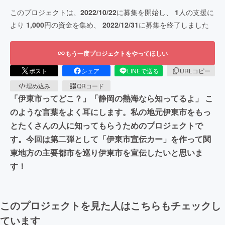
このプロジェクトは、
2022/10/22
に募集を開始し、
1
人の支援に
より
1,000
円の資金を集め、
2022/12/31
に募集を終了しました
もう一度プロジェクトをやってほしい
ポスト
シェア
LINEで送る
URLコピー
埋め込み
QRコード
「伊東市ってどこ？」「静岡の熱海なら知ってるよ」 こ
のような言葉をよく耳にします。私の地元伊東市をもっ
とたくさんの人に知ってもらうためのプロジェクトで
す。今回は第二弾として「伊東市宣伝カー」を作って関
東地方の主要都市を巡り伊東市を宣伝したいと思いま
す！
このプロジェクトを見た人はこちらもチェックし
ています