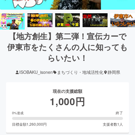
【地方創生】第二弾！宣伝カーで
伊東市をたくさんの人に知っても
らいたい！
ISOBAKU_isonen
まちづくり・地域活性化
静岡県
現在の支援総額
1,000
円
終了
0
%達成
目標金額
1,260,000
円
支援者数
1
人