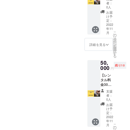
券】（2
所にお
11月30
に割引
者：
回分）
送りい
日 備考
0人
き券を
＋【感
たしま
欄に➀
お送り
お届
謝の直
す。 割
か②の
け予
いたし
筆手
引き券
定：
どちら
ます。
紙】 レ
2022
の有効
かを記
年11
ンタル
期限：
入して
こ
月
時の合
①2022
の
くださ
リ
計料金
年12月1
タ
い。２
ー
から
日～
ン
回分の
詳細を見る
を
20%割
2023年
選
方もど
択
引券と
5月31日
す
ちらか
る
直筆手
一方の
50,
紙にな
選択と
残り10
りま
000
なりま
円
す。 ※
す。 ➁
【レン
入力し
➁2023
をお選
タル料
ていた
年6月1
びの方
金30%
だきま
日～
は2023
割引
した住
2023年
年6月1
支援
券】（2
所にお
11月30
日に届
者：
回分）
送りい
日 備考
0人
くよう
＋【感
たしま
欄に➀
に割引
お届
謝の直
す。 割
か②の
け予
き券を
筆手
引き券
定：
どちら
お送り
紙】 レ
2022
の有効
かを記
いたし
年11
ンタル
期限：
入して
ます。
こ
月
時の合
①2022
の
くださ
リ