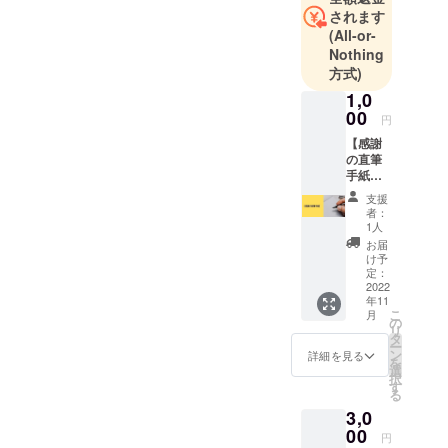
されます
(All-or-
Nothing
方式)
1,0
00
円
【感謝
の直筆
手紙】
感謝の
支援
気持ち
者：
を込め
1人
た直筆
お届
の手紙
け予
をお送
定：
り致し
2022
年11
ます。
こ
月
※入力し
の
リ
ていた
タ
ー
だきま
ン
詳細を見る
を
した住
選
択
所にお
す
る
送りい
3,0
たしま
す。
00
円