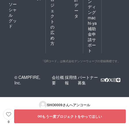
ン
ソー
ジ
デ
ディ
シャ
ェ
ー
ング
ル
ク
タ
mac
グッ
ト
hi-ya
ド
の
補助
広
金申
め
請サ
方
ポー
ト
「QRコード」は株式会社デンソーウェーブの登録商標です。
© CAMPFIRE,
会社概
採用情
パートナー
Inc.
要
報
募集
SHO0009
さんへアンコール
もう一度プロジェクトをやってほしい
0