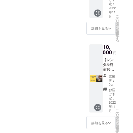
手紙】
期限：
定：
レンタ
2022
①2022
年11
ル時の
年12月1
こ
月
合計料
日～
の
リ
金から
2023年
タ
ー
5%割引
5月31日
ン
詳細を見る
を
券と直
選
択
筆手紙
す
る
になり
10,
ます。
※入力し
000
➁2023
円
ていた
年6月1
【レン
だきま
日～
タル料
した住
2023年
金10%
所にお
11月30
割引
送りい
日 備考
支援
券】（2
たしま
欄に➀
者：
回分）
す。 割
か②の
0人
＋【感
引き券
どちら
お届
謝の直
の有効
かを記
け予
筆手
期限：
定：
入して
紙】 レ
2022
①2022
くださ
年11
ンタル
年12月1
い。２
こ
月
時の合
日～
の
回分の
リ
計料金
2023年
タ
方もど
ー
から
5月31日
ン
ちらか
詳細を見る
を
10%割
選
一方の
択
引券と
す
選択と