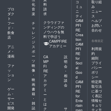
コ
取り組
化
料
ミュ
み
プロ
音
請
ニ
ニュー
ダク
楽
求
ティ
ス
ト
CAM
ヘルプ
クラウドファ
フー
チ
PFI
お問い
ンディングの
ド・
ャ
RE
合わせ
ノウハウを無
飲食
レ
Crea
料で学ぼう
店
ン
tion
各種規定
CAMPFIRE
ジ
CAM
アカデミー
アニ
ス
利用規
PFI
メ・
ポ
約
RE
漫画
ー
CA
説
細則
for
ツ
MP
明
プライ
Soci
ファ
映
FI
会
バシー
al
ッ
像
RE
・
ポリ
Goo
ショ
・
ア
相
シー
d
ン
映
カ
談
特定商
CAM
画
デ
会
取引法
PFI
ゲー
書
ミ
に基づ
RE
ム・
籍
ー
く表記
for
サー
・
と
情報セ
Ente
ビス
雑
は
キュリ
rtain
開発
誌
ク
サ
ティ方
men