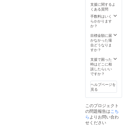
➁2023
をお選
支援に関するよ
年6月1
びの方
くある質問
日～
は2023
2023年
年6月1
手数料はいく
11月30
日に届
らかかります
日 備考
くよう
か？
欄に➀
に割引
か②の
き券を
目標金額に届
どちら
お送り
かなかった場
かを記
いたし
合どうなりま
入して
ます。
すか？
くださ
い。２
支援で困った
回分の
時はどこに相
方もど
談したらいい
ちらか
ですか？
一方の
選択と
ヘルプページを
なりま
見る
す。 ➁
をお選
びの方
このプロジェクト
は2023
の問題報告は
こち
年6月1
日に届
ら
よりお問い合わ
くよう
せください
に割引
き券を