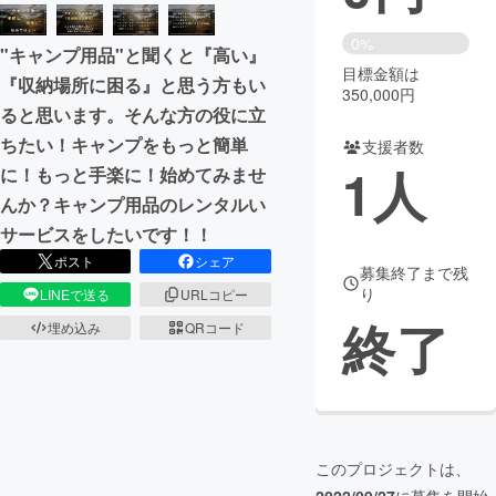
まちづくり・地域活性化
0%
"キャンプ用品"と聞くと『高い』
目標金額は
『収納場所に困る』と思う方もい
350,000円
CAMPFIRE for Social Good
CAMPFIRE Creation
ると思います。そんな方の役に立
CAMPFIREふるさと納税
machi-ya
コミュニティ
ちたい！キャンプをもっと簡単
支援者数
1
人
に！もっと手楽に！始めてみませ
んか？キャンプ用品のレンタルい
サービスをしたいです！！
ポスト
シェア
募集終了まで残
り
LINEで送る
URLコピー
終了
埋め込み
QRコード
このプロジェクトは、