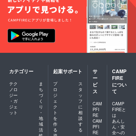
カテゴリー
起案サポート
サ
CAMP
ー
FIRE
テク
ま
プ
ス
ビ
につい
ノロ
ち
ロ
タ
ス
て
ジー
づ
ジ
ッ
・ガ
く
ェ
フ
CAM
CAMP
ジェ
り
ク
に
PFI
FIREと
ット
・
ト
相
RE
は
地
を
談
CAM
あんし
域
作
す
PFI
ん・安
活
る
る
RE
全への
性
資