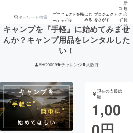
新
ロ
規
グ
会
プロジェクトを掲
はじ
プロジェクト
/
載するには
める
をさがす
イ
員
ン
登
キャンプを『手軽』に始めてみませ
録
んか？キャンプ用品をレンタルした
い！
人気のプロ
注目のリ
注目の新着プロ
募集終了が近いプ
もうすぐ公開
ジェクト
ターン
ジェクト
ロジェクト
されます
SHO0009
チャレンジ
大阪府
アート・写真
音楽
現在の支援総
テクノロジー・ガジェット
ゲーム・サ
額
1,00
映像・映画
書籍・雑誌
0
円
ビジネス・起業
チャレンジ