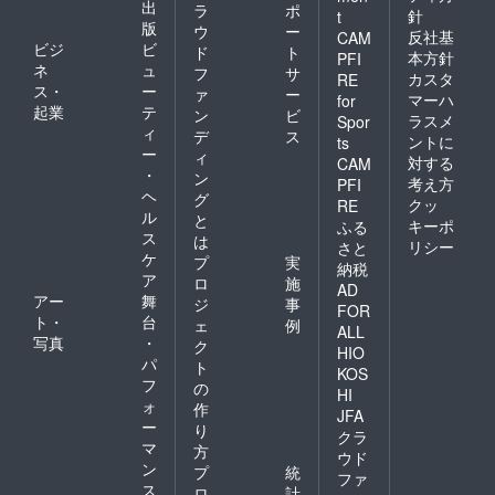
出
ラ
ポ
針
t
版
ウ
ー
反社基
CAM
ビジ
ビ
ド
ト
本方針
PFI
ネ
ュ
フ
サ
カスタ
RE
ス・
ー
ァ
ー
マーハ
for
起業
テ
ン
ビ
ラスメ
Spor
ィ
デ
ス
ントに
ts
ー
ィ
対する
CAM
・
ン
考え方
PFI
ヘ
グ
クッ
RE
ル
と
キーポ
ふる
ス
は
リシー
さと
ケ
プ
実
納税
ア
ロ
施
AD
アー
舞
ジ
事
FOR
ト・
台
ェ
例
ALL
写真
・
ク
HIO
パ
ト
KOS
フ
の
HI
ォ
作
JFA
ー
り
クラ
マ
方
ウド
ン
プ
統
ファ
ス
ロ
計