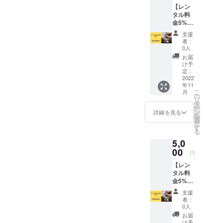
【レン
タル料
金5%割
引券】
支援
（1回
者：
分）＋
0人
【感謝
お届
の直筆
け予
手紙】
定：
レンタ
2022
年11
ル時の
こ
月
合計料
の
リ
金から
タ
ー
5%割引
ン
詳細を見る
を
券と直
選
択
筆手紙
す
る
になり
5,0
ます。
※入力し
00
円
ていた
【レン
だきま
タル料
した住
金5%割
所にお
引券】
送りい
支援
（2回
たしま
者：
分）＋
す。 割
0人
【感謝
引き券
お届
の直筆
の有効
け予