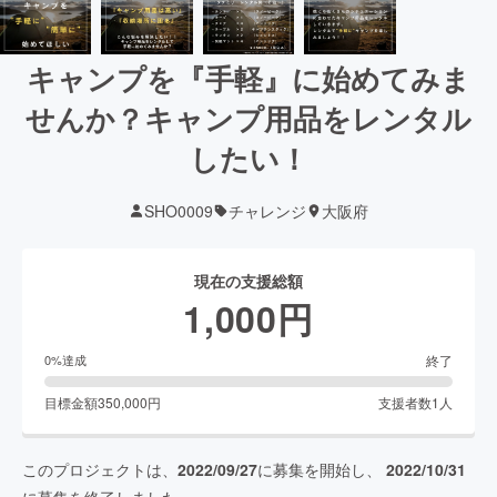
キャンプを『手軽』に始めてみま
せんか？キャンプ用品をレンタル
したい！
SHO0009
チャレンジ
大阪府
現在の支援総額
1,000
円
終了
0
%達成
目標金額
350,000
円
支援者数
1
人
このプロジェクトは、
2022/09/27
に募集を開始し、
2022/10/31
に募集を終了しました