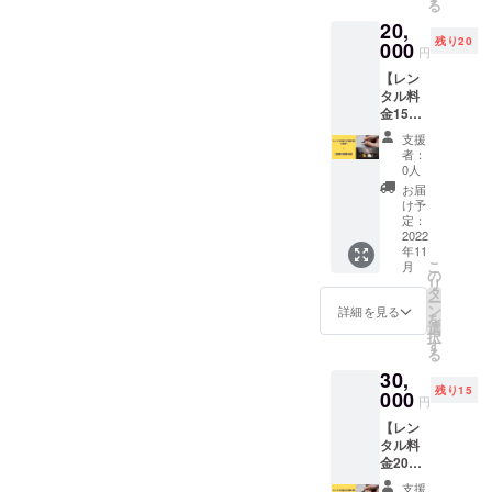
る
直筆手
なりま
20,
紙にな
す。 ➁
残り20
りま
000
➁2023
をお選
円
す。 ※
年6月1
びの方
【レン
入力し
日～
は2023
タル料
ていた
2023年
年6月1
金15%
だきま
11月30
日に届
割引
した住
日 備考
くよう
支援
券】（2
所にお
欄に➀
に割引
者：
回分）
送りい
か②の
0人
き券を
＋【感
たしま
どちら
お送り
お届
謝の直
す。 割
かを記
け予
いたし
筆手
引き券
定：
入して
ます。
紙】 レ
2022
の有効
くださ
年11
ンタル
期限：
い。２
こ
月
時の合
①2022
の
回分の
リ
計料金
年12月1
タ
方もど
ー
から
日～
ン
ちらか
詳細を見る
を
15%割
2023年
選
一方の
択
引券と
5月31日
す
選択と
る
直筆手
なりま
30,
紙にな
す。 ➁
残り15
りま
000
をお選
円
す。 ※
びの方
【レン
入力し
➁2023
は2023
タル料
ていた
年6月1
年6月1
金20%
だきま
日～
日に届
割引
した住
2023年
くよう
支援