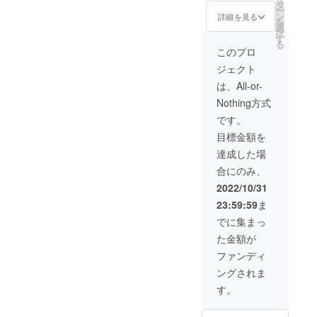
計料金
年12月1
タ
い。２
ー
から
日～
ン
回分の
詳細を見る
を
30%割
2023年
選
方もど
択
引券と
5月31日
す
ちらか
る
直筆手
一方の
このプロ
紙にな
選択と
ジェクト
りま
なりま
す。 ※
す。 ➁
は、All-or-
入力し
➁2023
をお選
Nothing方式
ていた
年6月1
びの方
だきま
日～
は2023
です。
した住
2023年
年6月1
目標金額を
所にお
11月30
日に届
送りい
日 備考
くよう
達成した場
たしま
欄に➀
に割引
合にのみ、
す。 割
か②の
き券を
引き券
どちら
お送り
2022/10/31
の有効
かを記
いたし
23:59:59
ま
期限：
入して
ます。
①2022
くださ
でに集まっ
年12月1
い。２
た金額が
日～
回分の
2023年
方もど
ファンディ
5月31日
ちらか
ングされま
一方の
選択と
す。
なりま
す。 ➁