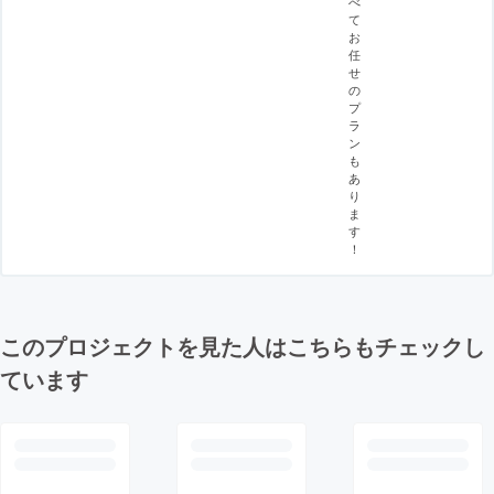
べ
て
お
任
せ
の
プ
ラ
ン
も
あ
り
ま
す
！
このプロジェクトを見た人はこちらもチェックし
ています