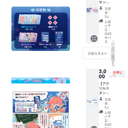
セット
定で
プラン
す。
支援
＋新規
【料
者：
うみて
金】 プ
3人
ん制作
ラン料
お届
権】
金
け予
『ぼく
13,500
定：
らのう
2022
円（消
年11
み』本
費税
こ
月
体1セッ
込） ※
の
リ
ト、プ
送料は
タ
ー
レイ
弊社で
ン
詳細を見る
を
マット1
負担い
選
択
枚、描
たしま
す
る
き下ろ
す
3,0
しカー
在庫な
ド3種、
00
し
円
設定資
【アク
料集1冊
リルス
すべて
タンド3
を盛り
種】
込んだ
支援
『ぼく
スペ
者：
らのう
シャル
5人
み』ア
セット
お届
クリル
に描き
け予
スタン
下ろし
定：
ド3種
2022
イラス