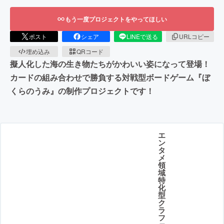
もう一度プロジェクトをやってほしい
ポスト
シェア
LINEで送る
URLコピー
埋め込み
QRコード
擬人化した海の生き物たちがかわいい姿になって登場！
カードの組み合わせで勝負する対戦型ボードゲーム『ぼ
くらのうみ』の制作プロジェクトです！
エ
ン
タ
メ
領
域
特
化
型
ク
ラ
フ