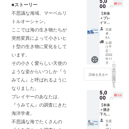
5,0
もんだ
cmの予
■ストーリー
残り1
こ）を
00
定で
円
お送り
す。 う
不思議な海域、マーベルリ
【本体
する
みう
＋プレ
グッズ
し…1個
トルオーシャン。
イマッ
プラン
やどか
ト】
です。
り…1個
ここでは海の生き物たちが
支援
『ぼく
※ぼくら
たつの
者：
らのう
のうみ
突然変異によって小さいヒ
おとし
9人
み』本
本体は
ご…1個
お届
ト型の生き物に変化をして
体1セッ
付いて
りゅう
け予
トとプ
おりま
定：
ぐうの
います。
レイ
2022
せんの
つか
年11
マット1
でご注
い…1個
その小さく愛らしい天使の
こ
月
枚をお
意くだ
の
【料
リ
送りす
さい。
タ
金】 プ
ような姿からいつしか『う
ー
るセッ
サイズ
ン
ラン料
詳細を見る
を
トプラ
は
選
みてん』と呼ばれるように
金4,000
択
ンで
6cm×6
す
円（消
る
す。
なりました。
cmの予
費税
5,0
【料
定で
込） ※
プレイヤーのあなたは、
残り2
金】 プ
00
す。 は
送料は
円
ラン料
ぶくら
弊社で
『うみてん』の調査にきた
【本体
金5,000
げ…1個
負担い
＋描き
円（消
うみへ
たしま
海洋学者。
下ろし
費税
び…1個
す
カード3
込）+送
みのか
不思議な海でたくさんの
支援
種】
料
さご…1
者：
『ぼく
18人