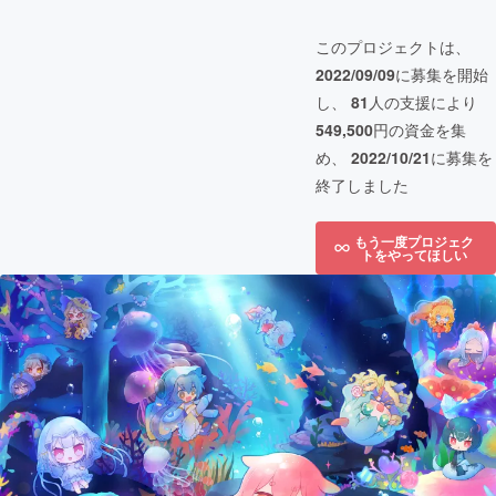
このプロジェクトは、
2022/09/09
に募集を開始
し、
81
人の支援により
549,500
円の資金を集
め、
2022/10/21
に募集を
終了しました
もう一度プロジェク
トをやってほしい