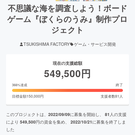
不思議な海を調査しよう！ボード
ゲーム『ぼくらのうみ』制作プロ
ジェクト
TSUKISHIMA FACTORY
ゲーム・サービス開発
現在の支援総額
549,500
円
終了
366
%達成
目標金額
150,000
円
支援者数
81
人
このプロジェクトは、
2022/09/09
に募集を開始し、
81
人の支援
により
549,500
円の資金を集め、
2022/10/21
に募集を終了しま
した