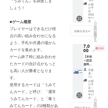
『うみてん』を調査しま
個 ひょ
らのう
うもん
お届
み』本
しょう！
だこ…1
け予
体1セッ
定：
個 【料
トと描
2022
金】 プ
年11
き下ろ
ラン料
■ゲーム概要
こ
月
しカー
の
金4,000
リ
ド3種を
タ
円（消
プレイヤーはできるだけ得
ー
お送り
ン
費税
詳細を見る
を
する
選
込） ※
点の高い組み合わせになる
択
セット
す
送料は
る
プラン
よう、手札や共通の場から
弊社で
7,0
です。
負担い
残り23
カードを集めます。
既存の
00
たしま
円
カード
す
ゲーム終了時に組み合わせ
【本体
と差し
＋設定
替えて
たカードの合計点がもっと
資料
お遊び
集】
くださ
も高い人が勝者となりま
支援
『ぼく
い。 ・
者：
らのう
あんも
7人
す。
み』本
ないと
お届
体1セッ
使用するカードは「うみて
×9枚 ・
け予
トと設
しーら
定：
んカード」と呼び、「通常
定資料
2022
かんす
年11
集1冊を
×9枚 ・
こ
うみてんカード」と「毒う
月
お送り
めがろ
の
リ
する
どん×6
タ
みてんカード」の2種類があ
ー
セット
枚 （め
ン
詳細を見る