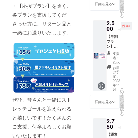
ー
ト終了
ン
詳細を見る
・【応援プラン】を除く、
を
後、
選
択
メール
す
各プランを支援してくだ
る
にてお
2,5
礼と壁
さった方に、リターン品と
残り5
紙をお
00
円
一緒にお送りいたします。
送りい
【早割
たしま
プラ
す。 ※
ン】
製品の
『ぼく
お渡し
支援
らのう
はござ
者：
み』本
いませ
25人
体を1
んので
お届
セット
ご注意
け予
をお送
くださ
定：
りする
2022
い。
年11
早割プ
【料
こ
月
ランで
金】 プ
の
リ
す。 こ
ラン料
タ
ぜひ、皆さんと一緒にスト
ー
ちらは
金500円
ン
詳細を見る
を
数量限
選
レッチゴールを迎えられる
択
定プラ
す
る
ンと
と嬉しいです！たくさんの
2,7
なって
おりま
50
ご支援、何卒よろしくお願
円
す。
【通常
いいたします！
【料