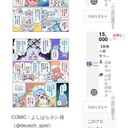
年11
（めん
トをご
こ
月
だこ／
提供い
の
リ
ほたる
たしま
タ
ー
いか／
す！ お
ン
詳細を見る
を
くりお
好きな
選
択
ね）を
海洋生
す
る
お送り
物をう
15,
する
みてん
在庫な
グッズ
000
化させ
し
円
プラン
ていた
【本体
です。
だきま
＋全
※ぼくら
す！ イ
セット
のうみ
ラスト
プラ
本体は
はPSD
支援
ン】
付いて
データ
者：
『ぼく
おりま
での納
10人
らのう
せんの
品を予
お届
み』本
でご注
定して
け予
体1セッ
意くだ
定：
おりま
ト、プ
2022
さい。
す。
年11
レイ
サイズ
【料
こ
月
マット1
は
の
金】 プ
リ
枚、描
6cm×6
タ
ラン料
ー
き下ろ
cmの予
ン
金
詳細を見る
を
しカー
定で
選
15,000
択
ド3種、
す。 め
す
円（消
COMIC：よしはらヨシ 様
る
設定資
んだ
費税
このプロ
料集1冊
（@deutsch_spiel）
こ…1個
込）+送