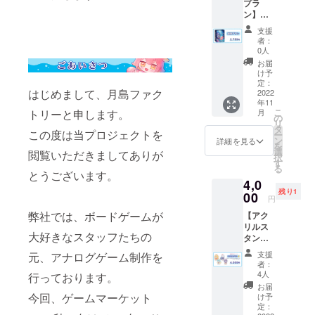
プラ
金】 プ
ン】
ラン料
『ぼく
金2,500
支援
らのう
円（消
者：
み』本
費税
0人
体を1
込）+送
お届
セット
料
け予
とお礼
定：
はじめまして、月島ファク
のメー
2022
年11
ル＋壁
こ
月
トリーと申します。
紙をお
の
リ
送りす
タ
この度は当プロジェクトを
ー
る通常
ン
詳細を見る
を
プラン
選
閲覧いただきましてありが
択
です。
す
る
プロ
とうございます。
4,0
ジェク
残り1
ト終了
00
円
後、
弊社では、ボードゲームが
【アク
メール
リルス
にてお
大好きなスタッフたちの
タンド4
礼と壁
種】
紙を送
支援
元、アナログゲーム制作を
『ぼく
らせて
者：
らのう
いただ
4人
行っております。
み』ア
きま
お届
クリル
す。
今回、ゲームマーケット
け予
スタン
【料
定：