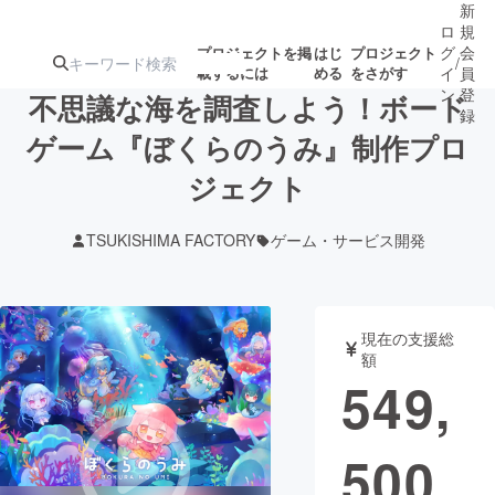
新
ロ
規
グ
会
プロジェクトを掲
はじ
プロジェクト
/
載するには
める
をさがす
イ
員
ン
登
不思議な海を調査しよう！ボード
録
ゲーム『ぼくらのうみ』制作プロ
ジェクト
人気のプロ
注目のリ
注目の新着プロ
募集終了が近いプ
もうすぐ公開
ジェクト
ターン
ジェクト
ロジェクト
されます
TSUKISHIMA FACTORY
ゲーム・サービス開発
アート・写真
音楽
現在の支援総
テクノロジー・ガジェット
ゲーム・サ
額
549,
映像・映画
書籍・雑誌
500
ビジネス・起業
チャレンジ