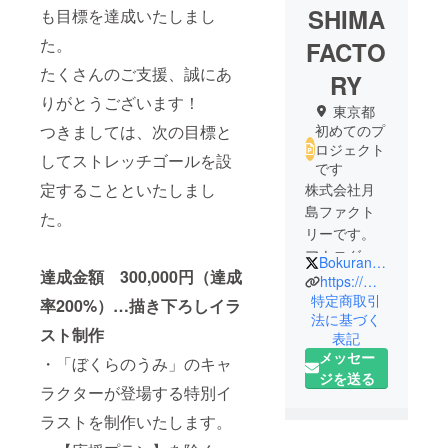
SHIMA
も目標を達成いたしまし
た。
FACTO
たくさんのご支援、誠にあ
RY
りがとうございます！
東京都
つきましては、次の目標と
初めてのプ
ロジェクト
してストレッチゴールを設
です
定することといたしまし
株式会社月
島ファクト
た。
リーです。
アナログ
Bokurano_umi
達成金額 300,000円（達成
ゲームを制
https://moonisland.jp/
作しており
特定商取引
率200%）…描き下ろしイラ
法に基づく
ます。
スト制作
表記
代表作：
メッセー
・「ぼくらのうみ」のキャ
「かぐや様
ジを送る
は告らせた
ラクターが登場する特別イ
い～天才た
ラストを制作いたします。
ちの賽子激