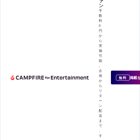
ァ
ン
手
数
料
0
円
か
ら
実
施
可
能
。
企
画
掲載
無料
か
ら
リ
タ
ー
ン
配
送
ま
で
、
す