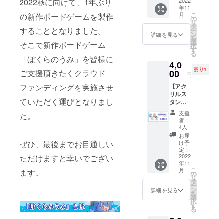
ド4種
2022
2022秋に向けて、1年ぶり
金】 プ
年11
（うみ
ラン料
こ
月
の新作ボードゲームを製作
うし／
金2,750
の
リ
やどか
円（消
タ
することとなりました。
ー
り／た
費税
ン
詳細を見る
を
つのお
込）+送
選
そこで新作ボードゲーム
択
としご
料
す
る
／りゅ
「ぼくらのうみ」を皆様に
4,0
うぐう
残り1
のつか
00
ご支援頂きたくクラウド
円
い）を
【アク
ファンディングを実施させ
お送り
リルス
する
ていただく運びとなりまし
タンド4
グッズ
種】
プラン
支援
た。
『ぼく
です。
者：
らのう
※ぼくら
4人
み』ア
のうみ
お届
クリル
本体は
け予
ぜひ、最後までお目通しい
スタン
付いて
定：
ド4種
2022
ただけますと幸いでござい
おりま
年11
（はぶ
せんの
こ
月
ます。
くらげ
でご注
の
リ
／うみ
意くだ
タ
ー
へび／
さい。
ン
詳細を見る
を
みのか
サイズ
選
択
さご／
は
す
る
ひょう
6cm×6