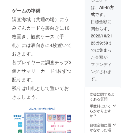
ジェクト
すべて
ほたる
料
を盛り
いか…1
は、
All-In方
ゲームの準備
込んだ
個 くり
式
です。
スペ
おね…1
調査海域（共通の場）にう
シャル
個 【料
目標金額に
セット
金】 プ
みてんカードを裏向きに16
関わらず、
です。
ラン料
【料
金3,000
2022/10/21
枚置き、観察ケース（手
金】 プ
円（消
23:59:59
ま
ラン料
費税
札）には表向きに4枚置いて
金
込） ※
でに集まっ
おきます。
15,000
送料は
た金額が
円（消
弊社で
各プレイヤーに調査チップ3
費税
負担い
ファンディ
込）+送
たしま
個とサマリーカード1枚ずつ
ングされま
料
す
す。
配ります。
残りは山札として置いてお
支援に関するよ
きましょう。
くある質問
手数料はいく
らかかります
か？
目標金額に届
かなかった場