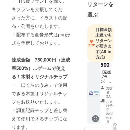
・【応援プラン】を除く、
闘戦～」、
リターンを
「驚異の部
各プランを支援してくだ
選ぶ
屋」、「あ
さった方に、イラストの配
やかし草
布・公開をいたします。
子」
目標金額
・配布する画像形式はpng形
未達でも
リターン
式を予定しております。
が届きま
す
(All-in
方式)
達成金額 750,000円（達成
500
円
率500%）…ゲームで使え
【応援
る！木製オリジナルチップ
プラ
ン】
・「ぼくらのうみ」で使用
『ぼく
支援
らのう
者：
できる木製オリジナルチッ
み』を
2人
応援し
プをお送りいたします。
お届
たい方
け予
向けの
・調査記録チップと差し替
定：
プラン
2022
えて使用できるチップにな
年11
です。
こ
月
プロ
の
ります。
リ
ジェク
タ