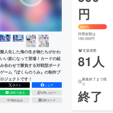
円
まちづくり・地域活性化
CAMPFIRE for Social Good
CAMPFIRE Creation
366%
CAMPFIREふるさと納税
machi-ya
コミュニティ
目標金額は
150,000円
支援者数
擬人化した海の生き物たちがかわ
81
人
いい姿になって登場！カードの組
み合わせで勝負する対戦型ボード
ゲーム『ぼくらのうみ』の制作プ
ロジェクトです！
募集終了まで残
り
ポスト
シェア
終了
LINEで送る
URLコピー
埋め込み
QRコード