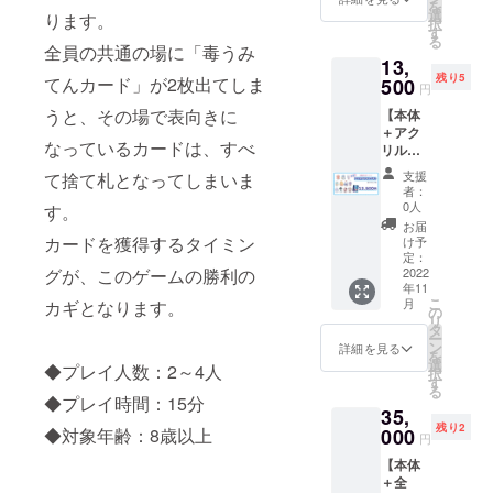
を
プラン
がろど
選
ります。
択
です。
んはき
す
る
A5横/フ
けん表
全員の共通の場に「毒うみ
13,
ルカ
記です
残り5
てんカード」が2枚出てしま
ラー/16
500
が、毒
円
ページ
カード
うと、その場で表向きに
【本体
【料
として
＋アク
金】 プ
お使い
なっているカードは、すべ
リルス
ラン料
くださ
タンド
金7,000
い）
支援
て捨て札となってしまいま
11種】
円（消
【料
者：
『ぼく
費税
金】 プ
0人
す。
らのう
込）+送
ラン料
お届
み』本
料
カードを獲得するタイミン
金5,000
け予
体1セッ
定：
円（消
グが、このゲームの勝利の
トとア
2022
費税
年11
クリル
込）+送
こ
月
カギとなります。
スタン
の
料
リ
ド全11
タ
ー
種をお
ン
詳細を見る
を
送りす
選
◆プレイ人数：2～4人
択
るセッ
す
る
トプラ
◆プレイ時間：15分
35,
ンで
残り2
す。 サ
◆対象年齢：8歳以上
000
円
イズは
【本体
6cm×6
＋全
cmの予