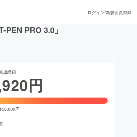
ログイン
/
新規会員登録
N PRO 3.0」
うすぐ公開されます
支援総額
プロダクト
,920
円
ファッション
スポーツ
0,000円
数
ア
ソーシャルグッド
人