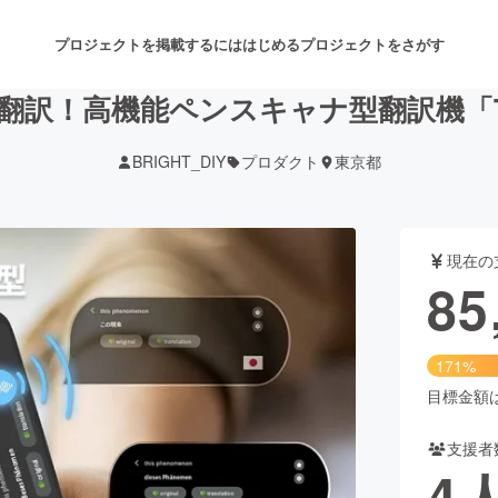
プロジェクトを掲載するには
はじめる
プロジェクトをさがす
翻訳！高機能ペンスキャナ型翻訳機「T-PE
BRIGHT_DIY
プロダクト
東京都
注目のリターン
注目の新着プロジェクト
募集終了が近いプロジェクト
も
現在の
音楽
舞台・パフォーマンス
85
ゲーム・サービス開発
フード・飲食店
171%
書籍・雑誌出版
アニメ・漫画
目標金額は5
支援者
チャレンジ
ビューティー・ヘルスケ
4