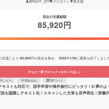
BRIGHT_DIY
プロダクト
東京都
現在の支援総額
85,920
円
の支援により
85,920
円の資金を集め、
2022/11/30
に募集を終了しまし
もう一度プロジェクトをやってほしい
RLコピー
埋め込み
QRコード
電子テキストも対応で、語学学習や海外旅行にピッタリ！2/ 夢
55言語を認識しテキスト化！スキャンした文章も音声再生！辞書