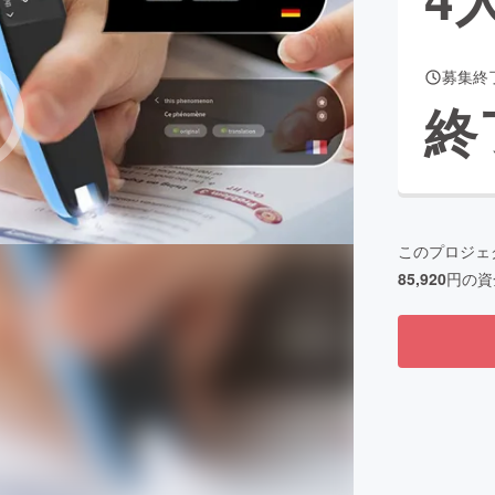
募集終
CAMPFIRE for Social Good
CAMPFIRE Creation
終
CAMPFIREふるさと納税
machi-ya
コミュニティ
このプロジェ
85,920
円の資