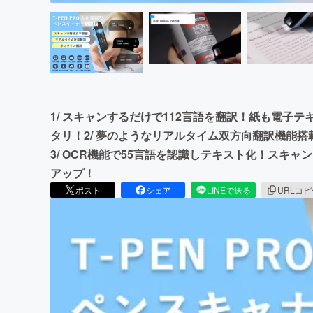
1/ スキャンするだけで112言語を翻訳！紙も電子
タリ！2/ 夢のようなリアルタイム双方向翻訳機能
3/ OCR機能で55言語を認識しテキスト化！スキ
アップ！
ポスト
シェア
LINEで送る
URLコ