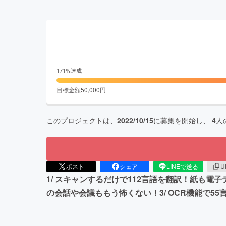
171
%達成
目標金額
50,000
円
このプロジェクトは、
2022/10/15
に募集を開始し、
4
人
ポスト
シェア
LINEで送る
U
1/ スキャンするだけで112言語を翻訳！紙も
の会話や会議ももう怖くない！3/ OCR機能で