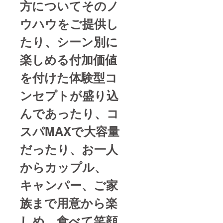
方についてそのノ
添加物
要】～
等の食
▼お申
ウハウをご提供し
品表示
し込み
はお届
フォー
け商品
たり、シーン別に
ム内に
のラベ
ありま
ルに表
す「送
楽しめる付加価値
記され
り先住
ます ～
所」に
を付けた体験型コ
ご支援
ギフト
者ご本
配送し
ンセプトが盛り込
人様以
たい方
外の方
の ①郵
へギフ
んであったり、コ
便番号
ト配送
②住所
をご希
③電話
スパMAXで大容量
望され
番号 ④
る場合
氏名 の
だったり、お一人
【重
ご記入
要】～
をお願
からカップル、
▼お申
いしま
し込み
す。 ▼
フォー
キャンパー、ご家
次に
ム内に
「備考
ありま
欄」へ
族まで用意から楽
す「送
ご支援
り先住
者ご本
しめ、食べて笑顔
所」に
人様の