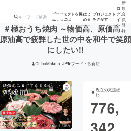
新
ロ
規
グ
会
プロジェクトを掲
はじ
プロジェクト
/
載するには
める
をさがす
イ
員
ン
登
＃極おうち焼肉 ～物価高、原価高、
録
原油高で疲弊した世の中を和牛で笑顔
にしたい!!
人気のプロ
注目のリ
注目の新着プロ
募集終了が近いプ
もうすぐ公開
ジェクト
ターン
ジェクト
ロジェクト
されます
ChibaMakoto_JP
フード・飲食店
アート・写真
音楽
現在の支援総
テクノロジー・ガジェット
ゲーム・サ
額
776,
映像・映画
書籍・雑誌
342
ビジネス・起業
チャレンジ