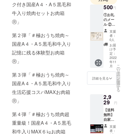
ク付き国産A４・A５黒毛和
べく、お得
500
円
な通販サイ
牛入り焼肉セットお肉箱
①お礼
トも立ち上
のメー
Ⓡ」
ル ②こ
げました！
だわり
皆さまから
支援
の肉職
第２弾「＃極おうち焼肉～
者：
の温かいご
人千葉
0人
国産A４・A５黒毛和牛入り
誠監修
支援・ご声
お届
「＃極
け予
援よろしく
記憶に残る体験型お肉箱
おうち
定：
お願いいた
焼肉」
2022
Ⓡ」
年11
公式ガ
します！
こ
月
イド
の
リ
ブック
タ
第３弾「＃極おうち焼肉～
ー
（電子
ン
詳細を見る
を
書籍
国産A４・A５黒毛和牛入り
選
択
版）
す
る
生活応援コスパMAXお肉箱
2,9
Ⓡ」
29
円
【送料
第４弾「＃極おうち焼肉超
無料】
自家製
重量級！国産A４・A５黒毛
焼肉の
支援
たれ４
和牛入りMAX６㎏お肉箱
者：
本セッ