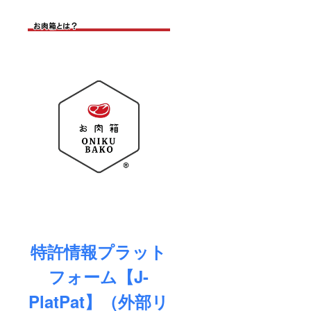
より希
１点１
り先住
少部位
点丁寧
所」に
が変わ
に全て
ギフト
ること
手作業
配送し
があり
で行っ
たい方
ます。
ている
の ①郵
※お肉の
為、こ
便番号
種類ご
ちらの
②住所
とに真
商品の
③電話
空パッ
発送は
番号 ④
クをし
2022年
氏名 の
て冷凍
11月と
ご記入
発送い
なりま
をお願
たしま
す。 保
いしま
す。 ※
存方
す。 ▼
お肉の
法
次に
カット
「備考
から梱
冷凍
欄」へ
包まで
にて保
ご支援
１点１
存下さ
者ご本
点丁寧
い（解
人様の
に全て
凍され
①郵便
特許情報プラット
手作業
た場合
番号 ②
で行っ
には、
住所 ③
フォーム【J-
ている
お早め
電話番
為、こ
にお召
号 ④氏
ちらの
PlatPat】（外部リ
し上が
名 のご
商品の
り下さ
記入を