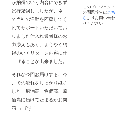
か納得のいく内容にできず
⑦イベ
学調味
原材料
便番号
このプロジェクト
リコ豚
料・着
及び添
②住所
試行錯誤しましたが、今ま
の問題報告は
こち
カルビ
色料無
加物等
③電話
（６０
ら
よりお問い合わ
添加１
の食品
で当社の活動を応援してく
番号 ④
０g）
本（２
表示は
せください
氏名 の
⑧生
００
れてサポートいただいてお
お届け
ご記入
ソー
ml） ※
商品の
をお願
りました仕入れ業者様のお
セージ
仕入れ
ラベル
いしま
（６０
状況に
に表記
す。 ▼
力添えもあり、ようやく納
０ｇ）
より希
されま
次に
⑨国産
少部位
す ～ ご
「備考
得のいくリターン内容に仕
豚MIXホ
が変わ
支援者
欄」へ
ルモン
ること
ご本人
ご支援
上げることが出来ました。
（６０
があり
様以外
者ご本
０g）
ます。
の方へ
人様の
⑩自家
※お肉の
それが今回お届けする、今
ギフト
①郵便
製焼肉
種類ご
配送を
番号 ②
のた
までの流れをしっかり継承
とに真
ご希望
住所 ③
れ 化
空パッ
される
電話番
した「原油高、物価高、原
学調味
クをし
場合
号 ④氏
料・着
て冷凍
【重
名 のご
価高に負けてたまるかお肉
色料無
発送い
要】～
記入を
添加１
たしま
▼お申
お願い
箱!!」です！
本（２
す。 ※
し込み
しま
００
お肉の
フォー
す。
ml） ※
カット
ム内に
仕入れ
から梱
ありま
状況に
包まで
す「送