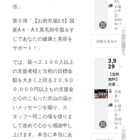
4人
ト こだ
Ⓡ」
お届
わりの
け予
肉職人
定：
第５弾「【お⾁市場2.0】国
プロ
2022
年11
デュー
こ
月
産A４・A５黒毛和牛脂＆す
ス【化
の
リ
学調味
タ
じであなたの健康と美容を
ー
料・着
ン
詳細を見る
を
色料無
選
サポート！」
択
添加】
す
る
焼肉は
3,9
たれが
では、延べ２,１００人以上
９割。
29
円
①お礼
の支援者様と当初の目標金
【送料
のメー
額を大きく上回る２０,９０
無料】
ル ②こ
自家製
だわり
０,０００円以上もの支援金
オリジ
の肉職
支援
ナルア
人千葉
者：
と心のこもった沢山の温か
ウトド
誠監修
2人
アスパ
「＃極
お届
いメッセージを賜り、ス
イス４
おうち
け予
本セッ
焼肉」
定：
タッフ一同この場を借りま
ト こだ
2022
公式ガ
年11
わりの
して改めて心から感謝申し
イド
こ
月
肉職人
ブック
の
リ
上げます。本当に本当にあ
プロ
（電子
タ
ー
デュー
書籍