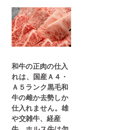
和牛の正肉の仕入
れは、国産Ａ４・
Ａ５ランク黒毛和
牛の雌か去勢しか
仕入れません。雄
や交雑牛、経産
牛、ホルス牛は勿