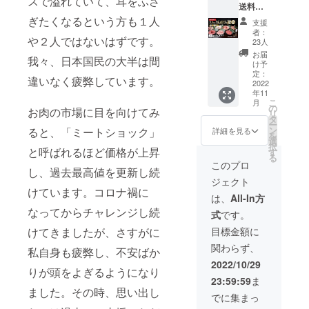
スで溢れていて、耳をふさ
送料無
千葉誠
書籍
０ｍｌ
料】お
監修
ぎたくなるという方も１人
版） ③
保存方
支援
肉だけ
「＃極
自家製
法
者：
や２人ではないはずです。
箱３.２
おうち
オリジ
23人
kg【１
焼肉」
ナルア
お届
我々、日本国民の大半は間
０人〜
公式ガ
ウトド
け予
１４人
イド
定：
アスパ
直射日
違いなく疲弊しています。
分】 お
2022
ブック
イス
光を避
年11
家でも
（電子
（化学
け、冷
こ
月
おそと
書籍
の
調味
暗所に
お肉の市場に目を向けてみ
リ
でも楽
版） ③
タ
料・着
て保管
ー
しめる
国産Ａ4
ン
ると、「ミートショック」
色料無
詳細を見る
に保管
を
大容量
～Ａ5黒
選
添加）×
して下
択
お肉だ
と呼ばれるほど価格が上昇
毛和牛
す
４（８
さい 賞
る
け箱 ①
特上カ
０g）
このプロ
味期
し、過去最高値を更新し続
お礼の
ルビ
【送料
限
ジェクト
メール
（１５
込】 名
けています。コロナ禍に
②こだ
０g）
称
は、
All-In方
わりの
④国産
なってからチャレンジし続
式
です。
肉職人
Ａ4～Ａ
製造よ
千葉誠
5黒毛和
けてきましたが、さすがに
目標金額に
り１０
監修
牛上カ
だ
か月 ＊
関わらず、
「＃極
私自身も疲弊し、不安ばか
ルビ
いたい
原材料
おうち
（１０
これ１
2022/10/29
及び添
りが頭をよぎるようになり
焼肉」
０g）
本
加物等
23:59:59
ま
公式ガ
⑤国産
の食品
ました。その時、思い出し
イド
Ａ4～Ａ
でに集まっ
表示は
ブック
5黒毛和
サ
お届け