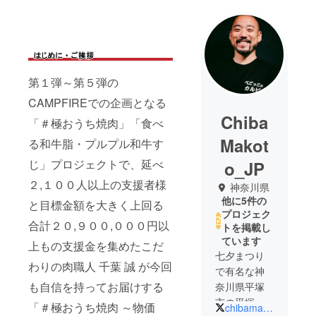
第１弾～第５弾の
CAMPFIREでの企画となる
Chiba
「＃極おうち焼肉」「食べ
Makot
る和牛脂・プルプル和牛す
じ」プロジェクトで、延べ
o_JP
２,１００人以上の支援者様
神奈川県
他に5件の
と目標金額を大きく上回る
プロジェク
合計２０,９００,０００円以
トを掲載し
ています
上もの支援金を集めたこだ
七夕まつり
わりの肉職人 千葉 誠 が今回
で有名な神
も自信を持ってお届けする
奈川県平塚
市の平塚駅
「＃極おうち焼肉 ～物価
chibamakoto_