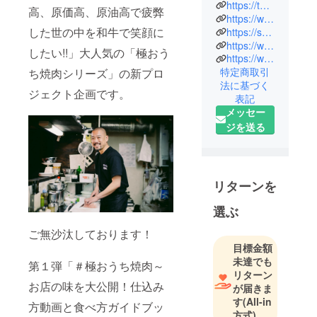
西口の目の
https://twitter.com/onikubako_/
高、原価高、原油高で疲弊
前で【和牛
https://www.chibamakoto.jp
した世の中を和牛で笑顔に
https://shop.xn--umst5liqsxno.jp/
専門店】べ
https://www.instagram.com/begokkonokarubi
ごっこのカ
したい!!」大人気の「極おう
https://www.youtube.com/channel/UC0dZ-YFaVCRIt8j5HBO4kag
ルビを営ん
特定商取引
ち焼肉シリーズ」の新プロ
でおりま
法に基づく
ジェクト企画です。
す。和牛一
表記
筋１０年に
メッセー
なります！
ジを送る
美味しい和
牛を食べて
皆さまが笑
リターンを
顔になって
いただける
選ぶ
ことが最大
ご無沙汰しております！
の喜びで
目標金額
す！令和２
未達でも
第１弾「＃極おうち焼肉～
年４月、コ
リターン
ロナ禍の中
お店の味を大公開！仕込み
が届きま
で全国に笑
す
(All-in
方動画と食べ方ガイドブッ
顔を届ける
方式)