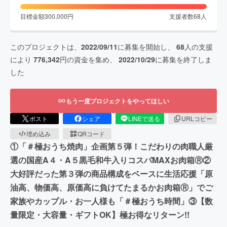
目標金額
300,000
円
支援者数
68
人
このプロジェクトは、
2022/09/11
に募集を開始し、
68
人の支援
により
776,342
円の資金を集め、
2022/10/29
に募集を終了しま
した
もう一度プロジェクトをやってほしい
ポスト
シェア
LINEで送る
URLコピー
埋め込み
QRコード
①「＃極おうち焼肉」企画第５弾！こだわりの肉職人厳
選の国産A４・A５黒毛和牛入りコスパMAXお肉箱Ⓡ②
大好評だった第３弾の商品構成をベースに生活応援「原
油高、物価高、原価高に負けてたまるかお肉箱Ⓡ」でご
家族やカップル・お一人様も「＃極おうち時間」③【数
量限定・大容量・ギフトOK】極お得なリターン!!