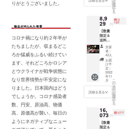
ン
詳細を見る
りがとうございました。
を
ス【化
版） ③
選
択
学調味
自家製
す
る
料・着
焼肉の
8,9
色料無
たれ
残り
添加】
29
（化学
157
円
自家製
調味
【数量
オリジ
料・着
限定＆
ナルア
色料無
コロナ禍になり約２年半が
送料無
ウトド
添加）×
料】お
たちましたが、収まるどこ
アスパ
４（２
支援
肉だけ
イスだ
００
者：
ろか猛威をふるい続けてい
箱１．
いたい
ml）
43人
６
これ１
【送料
お届
ます。それどころかロシア
kg【５
本 ①お
込】 名
け予
～７人
礼の
定：
称
とウクライナが戦争状態に
分】 お
2022
メール
年11
家でも
②こだ
なり世界情勢が不安定にな
こ
月
おそと
わりの
の
リ
でも楽
肉職人
りました。日本国内はどう
タ
焼
ー
しめる
千葉誠
ン
肉はた
詳細を見る
を
でしょうか。コロナ感染者
大容量
監修
選
れが９
択
お肉だ
「＃極
す
割。 サ
る
数、円安、原油高、物価
け箱 ①
おうち
イ
16,
お礼の
焼肉」
ズ
高、原価高が襲い、毎日の
残り77
メール
073
公式ガ
円
②こだ
イド
ようにネガティブなニュー
【数量
わりの
ブック
限定＆
肉職人
（電子
２０