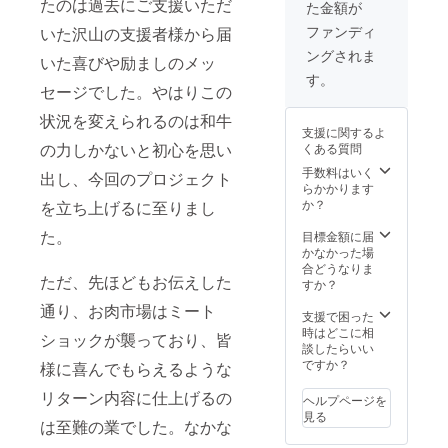
たのは過去にご支援いただ
た金額が
（電子
牛カル
イ
商品の
書籍
ビ（1５
ズ
ファンディ
いた沢山の支援者様から届
ラベル
版） ③
０g）
に表記
ングされま
国産Ａ4
⑥米国
いた喜びや励ましのメッ
されま
～Ａ5黒
産また
す。
す ～ ご
セージでした。やはりこの
毛和牛
は豪州
８０
支援者
特上カ
産カル
ｇ 保存
ご本人
状況を変えられるのは和牛
ルビ
ビ（３
方
様以外
支援に関するよ
（３0０
００g）
法
の方へ
の力しかないと初心を思い
くある質問
g） ④
⑦イベ
ギフト
国産Ａ4
リコ豚
手数料はいく
配送を
出し、今回のプロジェクト
～Ａ5黒
カルビ
らかかります
ご希望
毛和牛
（３０
か？
を立ち上げるに至りまし
直射日
される
上カル
０g）
光、高
場合
ビ（２0
た。
⑧生
目標金額に届
温多湿
【重
０g）
ソー
かなかった場
を避け
要】～
⑤国産
セージ
合どうなりま
て保存
▼お申
ただ、先ほどもお伝えした
Ａ4～Ａ
（３０
すか？
してく
し込み
5黒毛和
０ｇ）
ださ
フォー
通り、お肉市場はミート
牛カル
⑨国産
支援で困った
い。 賞
ム内に
ビ（３
豚MIXホ
時はどこに相
味期
ありま
ショックが襲っており、皆
００g）
ルモン
談したらいい
限
す「送
⑥米国
（３０
ですか？
様に喜んでもらえるような
り先住
産また
０g）
所」に
は豪州
リターン内容に仕上げるの
⑩自家
ギフト
ヘルプページを
産カル
製焼肉
製造よ
配送し
見る
は至難の業でした。なかな
ビ（６
のた
り１０
たい方
００g）
れ 化
か月 ＊
の ①郵