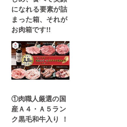
ギフト
①郵便
になれる要素が詰
配送し
番号 ②
たい方
住所 ③
の ①郵
まった箱、それが
電話番
便番号
号 ④氏
②住所
名 のご
お肉箱です!!
③電話
記入を
番号 ④
お願い
氏名 の
しま
ご記入
す。
をお願
いしま
す。 ▼
次に
「備考
欄」へ
ご支援
者ご本
人様の
①郵便
番号 ②
①肉職人厳選の国
住所 ③
電話番
産Ａ４・Ａ５ラン
号 ④氏
名 のご
記入を
ク黒毛和牛入り ！
お願い
しま