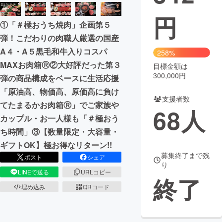
円
まちづくり・地域活性化
①「＃極おうち焼肉」企画第５
弾！こだわりの肉職人厳選の国産
CAMPFIRE for Social Good
CAMPFIRE Creation
A４・A５黒毛和牛入りコスパ
258%
CAMPFIREふるさと納税
machi-ya
コミュニティ
MAXお肉箱Ⓡ②大好評だった第３
目標金額は
300,000円
弾の商品構成をベースに生活応援
「原油高、物価高、原価高に負け
支援者数
てたまるかお肉箱Ⓡ」でご家族や
68
人
カップル・お一人様も「＃極おう
ち時間」③【数量限定・大容量・
ギフトOK】極お得なリターン!!
募集終了まで残
ポスト
シェア
り
LINEで送る
URLコピー
終了
埋め込み
QRコード