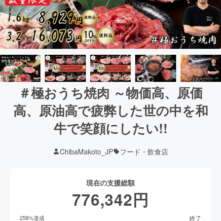
＃極おうち焼肉 ～物価高、原価
高、原油高で疲弊した世の中を和
牛で笑顔にしたい!!
ChibaMakoto_JP
フード・飲食店
現在の支援総額
776,342
円
終了
258
%達成