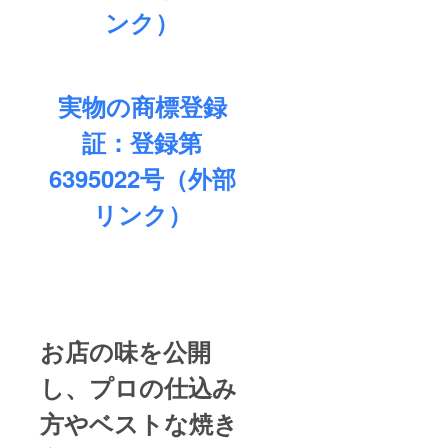
発送は
い） 消
お願い
ンク）
2022年
費期
しま
11月と
限
す。
なりま
す。 保
製造
存方
日より
実物の商標登録
法
９０日
＊原材
証：登録第
冷凍
料及び
にて保
添加物
存下さ
6395022号（外部
等の食
い（解
品表示
凍され
はお届
リンク）
た場合
け商品
には、
のラベ
お早め
ルに表
にお召
記され
し上が
ます ～
り下さ
ご支援
い） 消
者ご本
費期
人様以
お店の味を公開
限
外の方
へギフ
製造
し、プロの仕込み
ト配送
日より
をご希
９０日
望され
方やベストな焼き
＊原材
る場合
料及び
【重