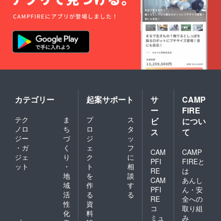
製糖、※
この中
からい
ずれ
か） •
オリジ
ナル手
ぬぐい1
枚（バ
オバブ
堂手作
り手ぬ
カテゴリー
起案サポート
サ
CAMP
ぐい
w90cm/
ー
FIRE
h33cm
テク
ま
プ
ス
ビ
につい
綿）
ノロ
ち
ロ
タ
ス
て
ジー
づ
ジ
ッ
・ガ
く
ェ
フ
CAM
CAMP
ジェ
り
ク
に
PFI
FIREと
ット
・
ト
相
RE
は
地
を
談
CAM
あんし
域
作
す
PFI
ん・安
活
る
る
RE
全への
性
資
コ
取り組
化
料
ミュ
み