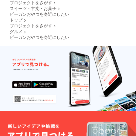
プロジェクトをさがす
>
洋酒、
OGタイ
スイーツ・甘党・お菓子
>
ム（富
ビーガンおやつを身近にしたい
士吉田
トップ
>
産.相模
プロジェクトをさがす
>
原産）
グルメ
>
◆オレ
ンジス
ビーガンおやつを身近にしたい
イート
◆甘夏
(静岡
産)、い
ちご
mix（山
梨産、
青森
産）OG
レモン
汁、洋
酒、
OGカル
ダモ
ン て
んさい
糖（北
海道）
素焚
糖、粗