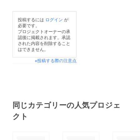
森
メージを重ねておりま
産）
ハーブ/
す。時期的に、、まだ
ローズ
投稿するには
ログイン
が
まだ暑いのでライン
マリー
必要です。
（山梨
ナップに悩んでおりま
プロジェクトオーナーの承
県富士
認後に掲載されます。承認
吉田
す。
産）
された内容を削除すること
◆オレ
はできません。
ンジサ
マー◆
※投稿する際の注意点
日向夏
（神奈
川産/自
然農
法）南
高梅
（静岡
産）
同じカテゴリーの人気プロジェ
ハーブ/
桑ブレ
ンド
クト
ハーブ
スタン
ドさん
（富士
吉田）