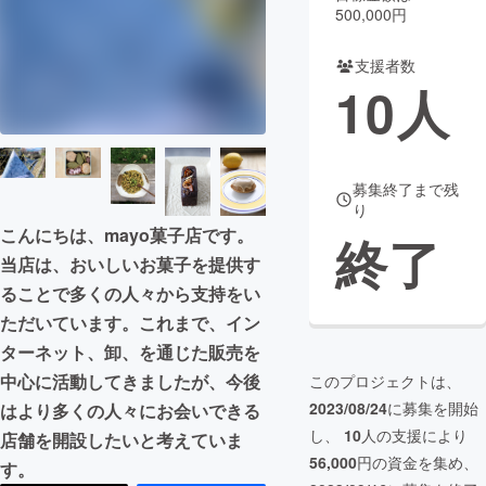
500,000円
まちづくり・地域活性化
支援者数
10
人
CAMPFIRE for Social Good
CAMPFIRE Creation
CAMPFIREふるさと納税
machi-ya
コミュニティ
募集終了まで残
り
こんにちは、mayo菓子店です。
終了
当店は、おいしいお菓子を提供す
ることで多くの人々から支持をい
ただいています。これまで、イン
ターネット、卸、を通じた販売を
中心に活動してきましたが、今後
このプロジェクトは、
2023/08/24
に募集を開始
はより多くの人々にお会いできる
し、
10
人の支援により
店舗を開設したいと考えていま
56,000
円の資金を集め、
す。