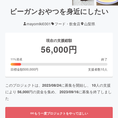
ビーガンおやつを身近にしたい
mayomiki0301
フード・飲食店
山梨県
現在の支援総額
56,000
円
終了
11
%達成
目標金額
500,000
円
支援者数
10
人
このプロジェクトは、
2023/08/24
に募集を開始し、
10
人の支援
により
56,000
円の資金を集め、
2023/09/16
に募集を終了しまし
た
もう一度プロジェクトをやってほしい