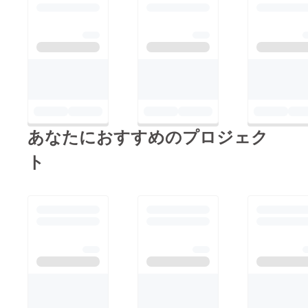
オレン
ジの爽
やかさ
に完熟
梅のコ
ク ◆
すもも
ブルー
ベリー
◆スモ
モ(山梨
産)、ブ
あなたにおすすめのプロジェク
ルーベ
リー
ト
（長野
産/梨、
OGレモ
ン汁、
タイム
（富士
吉田産.
相模原
産）◆
アップ
ルシト
ラス◆
紅玉(福
島産.長