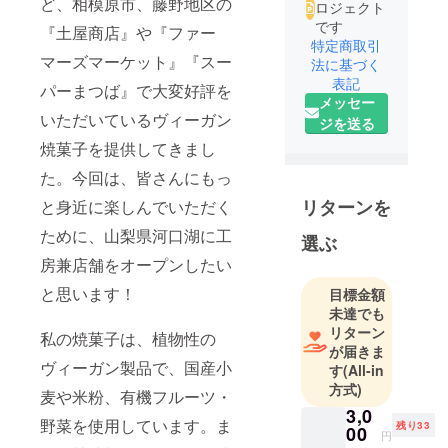
ど、相模原市、藤野地区の
ロジェクト
です
『土屋商店』や『ファー
特定商取引
マーズマーケット』『スー
法に基づく
表記
パーまつば』で大変好評を
メッセー
いただいているヴィーガン
ジを送る
焼菓子を提供してきまし
た。今回は、皆さんにもっ
リターンを
と身近に楽しんでいただく
ために、山梨県河口湖に工
選ぶ
房兼店舗をオープンしたい
と思います！
目標金額
未達でも
リターン
私の焼菓子は、植物性の
が届きま
ヴィーガン製品で、国産小
す
(All-in
方式)
麦や米粉、有機フルーツ・
3,0
野菜を使用しています。ま
残り33
00
円