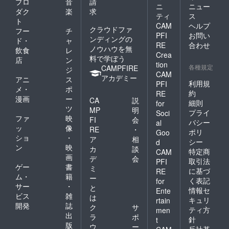
プロ
音
請
ニ
ニュー
ダク
楽
求
ティ
ス
ト
CAM
ヘルプ
クラウドファ
フー
チ
PFI
お問い
ンディングの
ド・
ャ
RE
合わせ
ノウハウを無
飲食
レ
Crea
料で学ぼう
店
ン
tion
各種規定
CAMPFIRE
ジ
CAM
アカデミー
アニ
ス
利用規
PFI
メ・
ポ
約
RE
漫画
ー
CA
説
細則
for
ツ
MP
明
プライ
Soci
ファ
映
FI
会
バシー
al
ッ
像
RE
・
ポリ
Goo
ショ
・
ア
相
シー
d
ン
映
カ
談
特定商
CAM
画
デ
会
取引法
PFI
ゲー
書
ミ
に基づ
RE
ム・
籍
ー
く表記
for
サー
・
と
情報セ
Ente
ビス
雑
は
キュリ
rtain
開発
誌
ク
サ
ティ方
men
出
ラ
ポ
針
t
版
ウ
ー