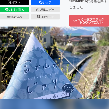
2023/09/16
に募集を終了
ポスト
シェア
しました
LINEで送る
URLコピー
埋め込み
QRコード
もう一度プロジェク
トをやってほしい