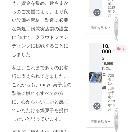
う、資金を集め、皆さまか
茶1個
い（黒
定：
2.5g
2023
米/赤
らのご支援により、より良
年10
（ヴァ
米、か
こ
月
ローナ
おり
の
い設備や素材、製造に必要
リ
さん、
米、国
タ
ー
手作り
産）
ン
詳細を見る
な新規工房兼実店舗の設立
を
ティー
スー
選
択
パック/
に向けて、クラウドファン
パー
す
る
紅茶
フード
ディングに挑戦することに
10,
（鹿児
キヌア&
残り8
島県
000
アマラ
円
しました！
産）、
ンサ
3
ローズ
ス、有
10,000
バッ
機ゴ
私は、これまで多くのお客
円コー
ト） •
マ、
ス •
mayo
オーガ
様に支えられてきました。
支援
メッ
菓子店
ニック
者：
セージ
『富士
レーズ
2人
これからも、mayo 菓子店の
カード
山の
ン、ク
お届
・
製品に触れるすべての方
じゃり
ランベ
け予
mayo
（玄米
定：
リー、
に、心からおいしいと感じ
菓子店
2023
グラ
アーモ
年10
玄米グ
ノー
ンド、
こ
ていただける焼菓子を提供
月
ラノー
ラ）』1
の
くる
リ
ラ1個
個65g
タ
み、フ
したいと思っています。
ー
65g
製造よ
ン
ラワー
詳細を見る
を
•
り3ヶ月
選
シー
択
mayo
す
ド、甘
どうぞ、皆さまのご支援を