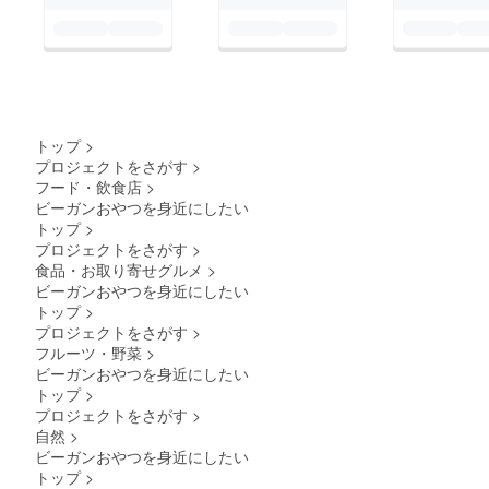
野産/)
すだち
（静岡
産）り
んご果
汁（長
野
産）、
トップ
>
日向夏
プロジェクトをさがす
>
ピール
（神奈
フード・飲食店
>
川産、
ビーガンおやつを身近にしたい
静岡
トップ
>
産）タ
プロジェクトをさがす
>
イム
食品・お取り寄せグルメ
>
（富士
吉田産.
ビーガンおやつを身近にしたい
相模
トップ
>
原）◆
プロジェクトをさがす
>
オレン
フルーツ・野菜
>
ジカカ
ビーガンおやつを身近にしたい
オ◆デ
コポ
トップ
>
ン、OG
プロジェクトをさがす
>
カカオ
自然
>
ニブ、
ビーガンおやつを身近にしたい
OGレモ
トップ
>
ン汁、