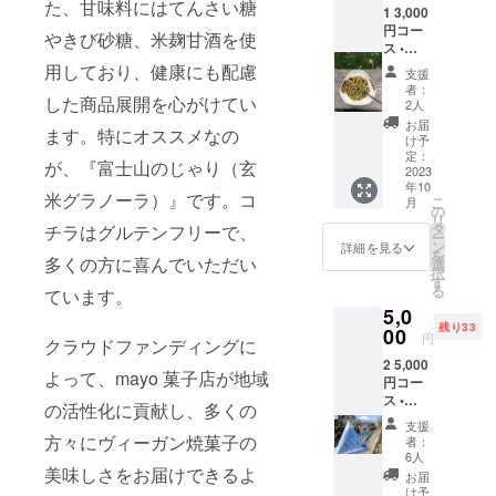
た、甘味料にはてんさい糖
1 3,000
円コー
やきび砂糖、米麹甘酒を使
ス •
メッ
用しており、健康にも配慮
支援
セージ
者：
した商品展開を心がけてい
カード •
2人
mayo
お届
ます。特にオススメなの
菓子店
け予
ミニ玄
定：
が、『富士山のじゃり（玄
米グラ
2023
年10
ノーラ1
米グラノーラ）』です。コ
こ
月
個25g
の
リ
玄米
タ
チラはグルテンフリーで、
ー
（山形
ン
詳細を見る
を
産)雑穀
多くの方に喜んでいただい
選
択
米で
す
る
ています。
作っ
5,0
た、米
残り33
粉グル
00
円
クラウドファンディングに
テンフ
2 5,000
リー（※
よって、mayo 菓子店が地域
円コー
アレル
ス •
ギー非
の活性化に貢献し、多くの
メッ
対応)の
支援
セージ
グラ
方々にヴィーガン焼菓子の
者：
カード •
ノーラ
6人
オリジ
美味しさをお届けできるよ
雑穀米
お届
ナル紅
せんべ
け予