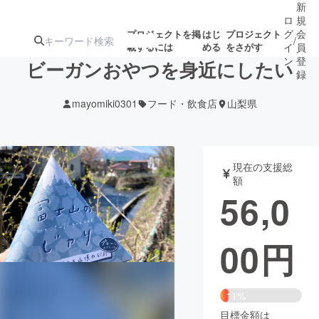
新
ロ
規
グ
会
プロジェクトを掲
はじ
プロジェクト
/
載するには
める
をさがす
イ
員
ン
登
ビーガンおやつを身近にしたい
録
mayomiki0301
フード・飲食店
山梨県
人気のプロ
注目のリ
注目の新着プロ
募集終了が近いプ
もうすぐ公開
ジェクト
ターン
ジェクト
ロジェクト
されます
現在の支援総
額
アート・写真
音楽
56,0
テクノロジー・ガジェット
ゲーム・サ
00
円
映像・映画
書籍・雑誌
11%
ビジネス・起業
チャレンジ
目標金額は