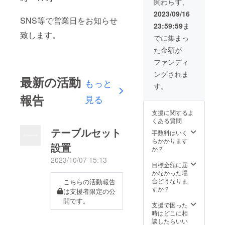
関わらず、
ナル
フジハ
抹茶◆
ジャム2
タザオ
2023/09/16
パンプ
個（ss
SNS等で営業日をお知らせ
（山梨
キン
23:59:59
ま
45g1/M
産）夏
シー
致します。
120g1)
いちご.
でに集まっ
ド、ド
季節の
ふじな
ライイ
た金額が
ミック
つき
チゴ大
スジャ
（山梨
ファンディ
麦若
ム（イ
富士吉
葉、宇
ングされま
チゴ、
田/富士
最新の活動
治抹
もっと
ブルー
山アグ
す。
茶、有
ベリー
リ
機緑茶
報告
見る
モモ、
ファー
ブレン
甘夏イ
ム）
ド。 ◆
支援に関するよ
チゴ、
ビュー
ココア
くある質問
梅にん
ティー
◆ココ
テーブルセット
じん、
ハーブ
手数料はいく
ア、OG
日向夏
ブレン
らかかります
キャロ
設置
うめ、
ド（相
か？
ブ、マ
すもも
模原
ヤナッ
2023/10/07 15:13
ブルー
産）◆
目標金額に届
ツ、コ
ベ
ブルー
かなかった場
コナッ
リー、
ベリー
合どうなりま
こちらの活動報告
ツ、OG
りんご
モモ◆
すか？
カカオ
は支援者限定の公
すだ
ﾌﾞﾙｰﾍﾞ
ニブ 製
開です。
ち、※い
ﾘｰ（長
支援で困った
造より
ずれ
野産）
時はどこに相
3ヶ月
か） •
桃 （山
談したらいい