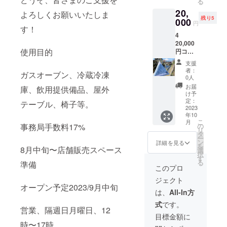
る
菓子店
味は、
20,
オリジ
よろしくお願いいたしま
ミネラ
残り5
ナル
000
ル分の
円
す！
ジャム1
残って
4
個
いるお
20,000
（120g
砂糖使
使用目的
円コー
M）季
用、
ス •
節の
オーガ
支援
メッ
ミック
ニック
者：
ガスオーブン、冷蔵冷凍
セージ
スジャ
0人
メープ
カード
ム（◆
ルシ
お届
庫、飲用提供備品、屋外
・
ストロ
け予
ロッ
mayo
ベリー
定：
テーブル、椅子等。
プ、素
菓子店
2023
ビュー
焚糖(キ
年10
『富士
ティ◆
ビ糖)奄
こ
月
山の
いち
事務局手数料17%
の
美諸島
リ
じゃり
ご、完
タ
産、自
ー
(玄米グ
熟章姫&
ン
詳細を見る
家製米
を
8月中旬〜店舗販売スペース
ラノー
かおり
選
麹甘酒
択
ラ)』
野（山
す
を入れ
る
準備
65g2個/
梨産/グ
このプロ
てま
プレー
ルメい
す。 米
ジェクト
ン
ちご館
類なの
オープン予定2023/9月中旬
450g1
前
は、
All-In方
で、腹
個 •
田）、
持ちも
式
です。
MAYO
紅ほっ
良く腸
営業、隔週日月曜日、12
菓子店
ぺ、よ
目標金額に
にも良
オリジ
つぼし/
時〜17時
い。 ◆