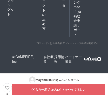
シャ
ェ
ー
ング
ル
ク
タ
mac
グッ
ト
hi-ya
ド
の
補助
広
金申
め
請サ
方
ポー
ト
「QRコード」は株式会社デンソーウェーブの登録商標です。
© CAMPFIRE,
会社概
採用情
パートナー
Inc.
要
報
募集
mayomiki0301
さんへアンコール
もう一度プロジェクトをやってほしい
6