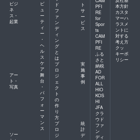
反社基
CAM
ビジ
ビ
ド
ト
本方針
PFI
ネ
ュ
フ
サ
カスタ
RE
ス・
ー
ァ
ー
マーハ
for
起業
テ
ン
ビ
ラスメ
Spor
ィ
デ
ス
ントに
ts
ー
ィ
対する
CAM
・
ン
考え方
PFI
ヘ
グ
クッ
RE
ル
と
キーポ
ふる
ス
は
リシー
さと
ケ
プ
実
納税
ア
ロ
施
AD
アー
舞
ジ
事
FOR
ト・
台
ェ
例
ALL
写真
・
ク
HIO
パ
ト
KOS
フ
の
HI
ォ
作
JFA
ー
り
クラ
マ
方
ウド
ン
プ
統
ファ
ス
ロ
計
ン
ソー
ジ
デ
ディ