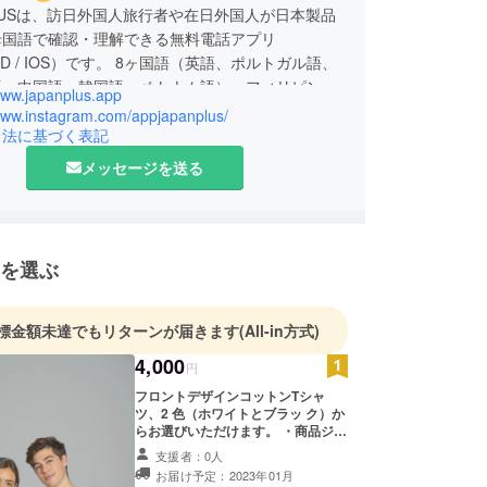
 PLUSは、訪日外国人旅行者や在日外国人が日本製品
母国語で確認・理解できる無料電話アプリ
ID / IOS）です。 8ヶ国語（英語、ポルトガル語、
語、中国語、韓国語、ベトナム語）、フィリピン
www.japanplus.app
語）に対応。
/www.instagram.com/appjapanplus/
引法に基づく表記
話せない外国人観光客・在住者と、外国語対応でき
メッセージを送る
国内のお店との間のぎこちなさを解消することを目
います。
統一規格のJANコード（バーコード）をアプリで
ことで、母国語で商品説明を見ることができます。
を選ぶ
を正しく理解することで、店舗の販売促進やユー
入促進につながり、この国の魅力的な商品をより手
むことができます。
標金額未達でもリターンが届きます
(All-in方式)
4,000
円
フロントデザインコットンTシャ
ツ、2 ⾊（ホワイトとブラッ ク）か
らお選びいただけます。 ・商品ジャ
ンル: Tシャツ ・商品サイズ: S -M-L-
支援者：0人
LL ・素材: コットン ・色: 黒と白が
お届け予定：2023年01月
利用可能 ・デザイン: フロントプリ