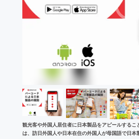
まちづくり・地域活性化
観光客や外国⼈居住者に⽇本製品をアピールすることで
は、訪⽇外国⼈や⽇本在住の外国⼈が⺟国語で⽇本