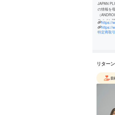
JAPAN
の情報を
（ANDRO
スペイン
https://
語、日本
https:/
特定商取
日本語を
ない日本
的として
ユーザーは
読み取る
リターン
商品情報
ザーの購
軽に楽し
目