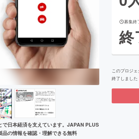
募集終
CAMPFIRE for Social Good
CAMPFIRE Creation
終
CAMPFIREふるさと納税
machi-ya
コミュニティ
このプロジェ
終了しました
⽇本経済を⽀えています。JAPAN PLUS
製品の情報を確認・理解できる無料