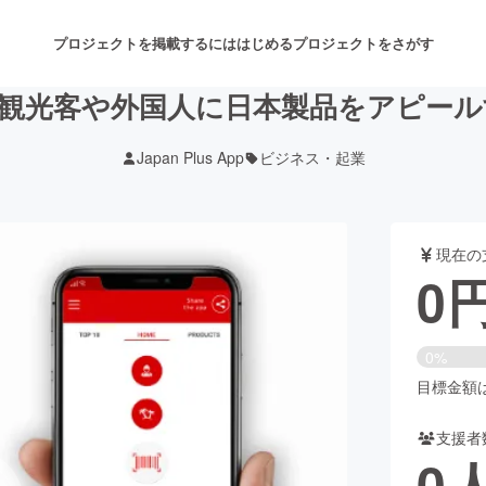
プロジェクトを掲載するには
はじめる
プロジェクトをさがす
- 観光客や外国⼈に⽇本製品をアピー
Japan Plus App
ビジネス・起業
注目のリターン
注目の新着プロジェクト
募集終了が近いプロジェクト
も
現在の
音楽
舞台・パフォーマンス
0
ゲーム・サービス開発
フード・飲食店
0%
書籍・雑誌出版
アニメ・漫画
目標金額は4
支援者
チャレンジ
ビューティー・ヘルスケ
0