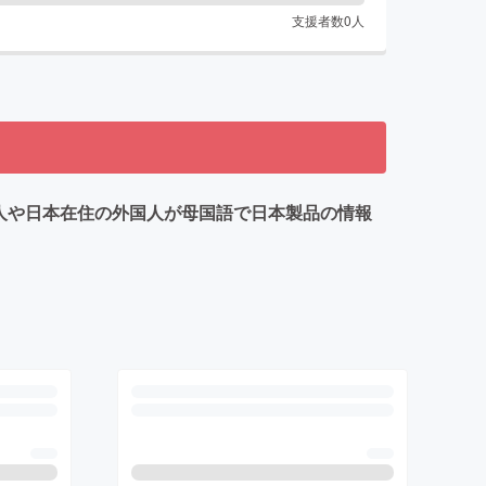
支援者数
0
人
国⼈や⽇本在住の外国⼈が⺟国語で⽇本製品の情報