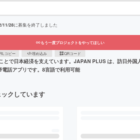
2/11/28
に募集を終了しました
もう一度プロジェクトをやってほしい
RLコピー
埋め込み
QRコード
とで⽇本経済を⽀えています。JAPAN PLUS は、訪⽇外
携帯電話アプリです。8言語で利用可能
ェックしています