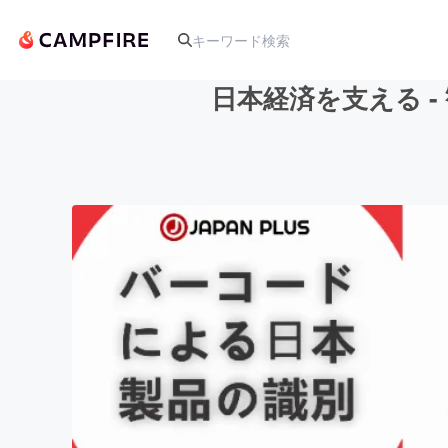
⽇本経済を⽀える 
人気のプロジェクト
アート・写真
テクノロジー・ガジェット
映像・映画
ビジネス・起業