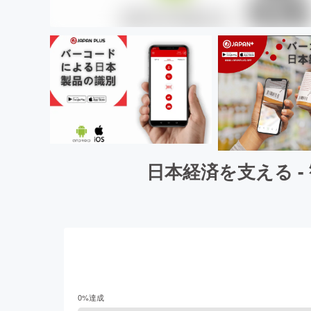
⽇本経済を⽀える 
0
%達成