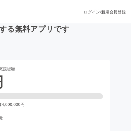
ログイン
/
新規会員登録
ルする無料アプリです
うすぐ公開されます
支援総額
プロダクト
円
ファッション
スポーツ
,000,000円
数
ア
ソーシャルグッド
人