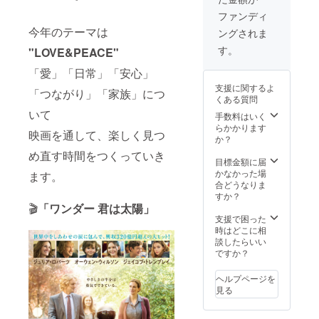
れてい
のロゴ
るハン
の投
ファンディ
ドル
映、 来
今年のテーマは
ングされま
ネーム
年の上
を使用
映映画
す。
"LOVE&PEACE"
させて
選定に
頂きま
関わる
「愛」「日常」「安心」
すので
券：事
支援に関するよ
ご了承
前ヒア
「つながり」「家族」につ
くある質問
くださ
リング
いて
い。ま
をさせ
手数料はいく
た、特
ていた
らかかります
映画を通して、楽しく見つ
定の人
だき、
か？
物を比
来年度
め直す時間をつくっていき
喩する
に開始
目標金額に届
お名前
する実
かなかった場
ます。
や公序
行委員
合どうなりま
良俗に
会議に
すか？
反する
ご招待
🎬
「ワンダー 君は太陽」
お名前
させて
支援で困った
は掲載
いただ
時はどこに相
をお断
きま
談したらいい
りする
す。
ですか？
事が御
※「支援
座いま
時に必
ヘルプページを
す、ご
ず備考
見る
注意く
欄にご
ださ
希望の