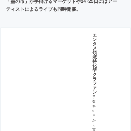
「墨の市」が手掛けるマーケットや24･25日にはアー
ティストによるライブも同時開催。
エ
ン
タ
メ
領
域
特
化
型
ク
ラ
フ
ァ
ン
手
数
料
0
円
か
ら
実