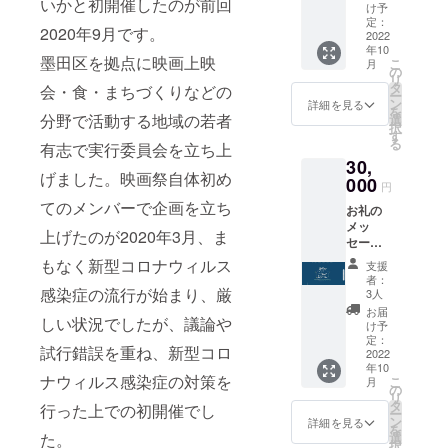
いかと初開催したのが前回
ツ(日本
け予
製)1枚
定：
2020年9月です。
（デザ
2022
年10
イン／
墨田区を拠点に映画上映
こ
月
色が画
の
リ
像と異
タ
会・食・まちづくりなどの
ー
なる場
ン
詳細を見る
を
合があ
分野で活動する地域の若者
選
択
りま
す
る
有志で実行委員会を立ち上
す）
30,
げました。映画祭自体初め
000
円
てのメンバーで企画を立ち
お礼の
メッ
上げたのが2020年3月、ま
セージ
メー
もなく新型コロナウィルス
支援
ル、オ
者：
リジナ
感染症の流行が始まり、厳
3人
ル折り
お届
しい状況でしたが、議論や
たたみ
け予
タンブ
定：
試行錯誤を重ね、新型コロ
ラー1
2022
年10
個、オ
ナウィルス感染症の対策を
こ
月
リジナ
の
リ
ルTシャ
タ
行った上での初開催でし
ー
ツ(日本
ン
詳細を見る
を
製)1枚
選
た。
択