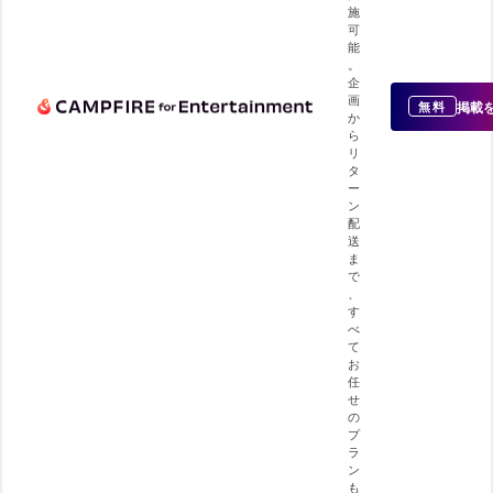
施
可
能
。
企
画
掲載
無料
か
ら
リ
タ
ー
ン
配
送
ま
で
、
す
べ
て
お
任
せ
の
プ
ラ
ン
も