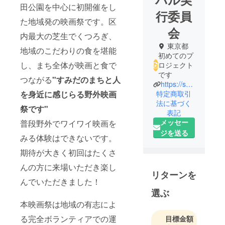
田公園を中心に初開催をし
行委員
た地域発の映画祭です。区
会
内最大の芝生でくつろぎ、
東京都
地域のこだわりの食を堪能
初めてのプ
し、まち全体が映画と食で
ロジェクト
です
つながる
"
すみだのまちと人
https://sumidapark-cinema.studio.site/
特定商取引
を身近に感じらる野外映画
法に基づく
祭です"
表記
メッセー
普段野外でワイワイ映画を
ジを送る
みる体験はできないです。
期待が大きく初回はたくさ
んの方に来場いただき楽し
リターンを
んでいただきました！
選ぶ
本映画祭は地域の有志によ
る完全ボランティアでの運
目標金額