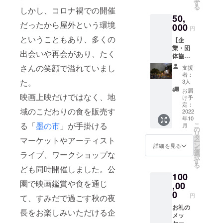
（デザ
す
る
イン／
しかし、コロナ禍での開催
50,
色が画
だったから屋外という環境
像と異
000
円
なる場
ということもあり、多くの
【企
合があ
業・団
りま
出会いや再会があり、たく
体協賛
す） 公
向け】
式HPに
さんの笑顔で溢れていまし
支援
お礼の
てお名
者：
メッ
前掲載
た。
3人
セージ
(任意)
お届
メー
映画上映だけではなく、地
※「支援
け予
ル、オ
時に必
定：
域のこだわりの食を販売す
リジナ
2022
ず備考
年10
ル折り
欄にご
る「
墨の市
」が手掛ける
こ
月
たたみ
希望の
の
リ
タンブ
お名前
タ
マーケットやアーティスト
ー
ラー2
をご記
ン
詳細を見る
を
個、オ
入くだ
選
ライブ、ワークショップな
択
リジナ
さい。
す
る
ルTシャ
ども同時開催しました。公
記入が
100
ツ(日本
ない場
園で映画鑑賞や食を通じ
製)1枚
,00
合は
（デザ
CAMPF
0
円
て、すみだで過ごす秋の夜
イン／
IREにて
色が画
お礼の
使用さ
長をお楽しみいただける企
像と異
メッ
れてい