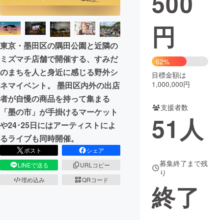
500
まちづくり・地域活性化
円
東京・墨田区の隅田公園と近隣の
CAMPFIRE for Social Good
CAMPFIRE Creation
ミズマチ店舗で開催する、すみだ
62%
CAMPFIREふるさと納税
machi-ya
コミュニティ
のまちを人と身近に感じる野外シ
目標金額は
1,000,000円
ネマイベント。 墨田区内外の出店
者が自慢の商品を持って集まる
支援者数
「墨の市」が手掛けるマーケット
51
人
や24･25日にはアーティストによ
るライブも同時開催。
ポスト
シェア
募集終了まで残
LINEで送る
URLコピー
り
埋め込み
QRコード
終了