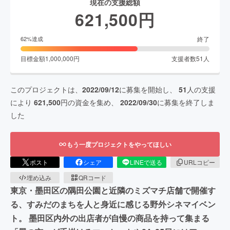
現在の支援総額
621,500
円
終了
62
%達成
目標金額
1,000,000
円
支援者数
51
人
このプロジェクトは、
2022/09/12
に募集を開始し、
51
人の支援
により
621,500
円の資金を集め、
2022/09/30
に募集を終了しま
した
もう一度プロジェクトをやってほしい
ポスト
シェア
LINEで送る
URLコピー
埋め込み
QRコード
東京・墨田区の隅田公園と近隣のミズマチ店舗で開催す
る、すみだのまちを人と身近に感じる野外シネマイベン
ト。 墨田区内外の出店者が自慢の商品を持って集まる