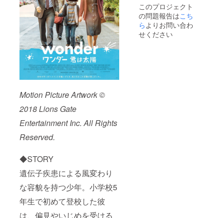
い。」
お名前
このプロジェクト
をご記
の問題報告は
こち
入くだ
さい。
ら
よりお問い合わ
記入が
せください
ない場
合は
CAMPF
IREにて
使用さ
れてい
るハン
ドル
Motion Picture Artwork ©
ネーム
2018 Lions Gate
を使用
させて
Entertainment Inc. All Rights
頂きま
すので
Reserved.
ご了承
くださ
い。ま
◆STORY
た、特
定の人
遺伝子疾患による風変わり
物を比
な容貌を持つ少年。小学校5
喩する
お名前
年生で初めて登校した彼
や公序
良俗に
は、偏見やいじめを受ける