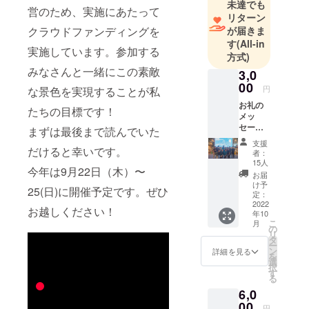
未達でも
営のため、実施にあたって
リターン
が届きま
クラウドファンディングを
す
(All-in
実施しています。参加する
方式)
みなさんと一緒にこの素敵
3,0
00
円
な景色を実現することが私
お礼の
たちの目標です！
メッ
セージ
まずは最後まで読んでいた
メール
支援
だけると幸いです。
者：
15人
今年は9月22日（木）〜
お届
け予
25(日)に開催予定です。ぜひ
定：
2022
お越しください！
年10
こ
月
の
リ
タ
ー
ン
詳細を見る
を
選
択
す
る
6,0
00
円