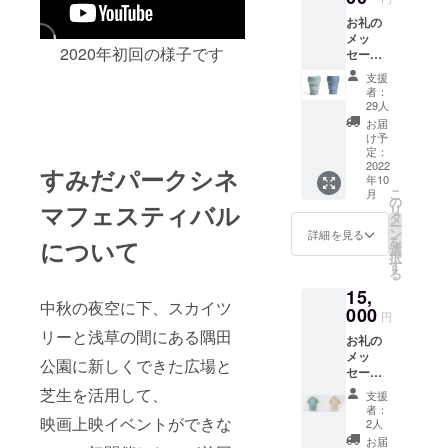
お礼の
メッ
2020年初回の様子です
セージ
メー
支援
ル、オ
者：
リジナ
29人
ル折り
お届
たたみ
け予
タンブ
定：
ラー1個
2022
すみだパークシネ
年10
（デザ
こ
月
イン／
の
マフェスティバル
リ
色が画
タ
ー
像と異
ン
詳細を見る
を
について
なる場
選
択
合があ
す
る
りま
15,
す）
中秋の夜空に下、スカイツ
000
円
リーと浅草の間にある隅田
お礼の
メッ
公園に新しくできた広場と
セージ
メー
芝生を活用して、
支援
ル、オ
者：
リジナ
映画上映イベントができな
2人
ルTシャ
お届