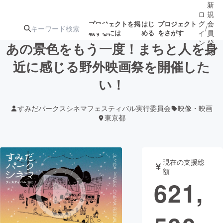
新
ロ
規
グ
会
プロジェクトを掲
はじ
プロジェクト
/
載するには
める
をさがす
イ
員
ン
登
あの景色をもう一度！まちと人を身
録
近に感じる野外映画祭を開催した
い！
人気のプロ
注目のリ
注目の新着プロ
募集終了が近いプ
もうすぐ公開
ジェクト
ターン
ジェクト
ロジェクト
されます
すみだパークスシネマフェスティバル実行委員会
映像・映画
東京都
アート・写真
音楽
テクノロジー・ガジェット
ゲーム・サ
現在の支援総
額
621,
映像・映画
書籍・雑誌
ビジネス・起業
チャレンジ