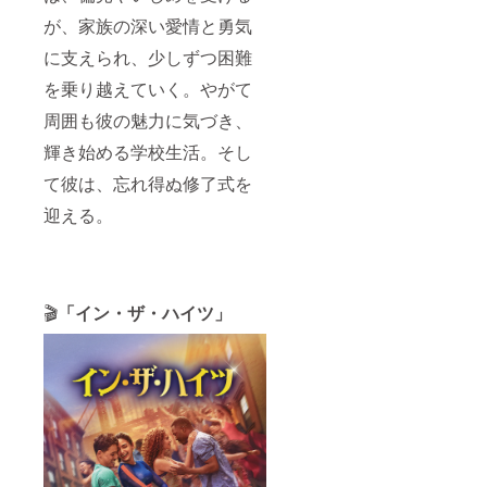
反する
お名前
が、家族の深い愛情と勇気
は掲載
をお断
に支えられ、少しずつ困難
りする
を乗り越えていく。やがて
事が御
座いま
周囲も彼の魅力に気づき、
す、ご
注意く
輝き始める学校生活。そし
ださ
い。」
て彼は、忘れ得ぬ修了式を
迎える。
🎬
「イン・ザ・ハイツ」