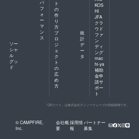
パ
ト
KOS
フ
の
HI
ォ
作
JFA
ー
り
クラ
マ
方
ウド
ン
プ
統
ファ
ス
ロ
計
ン
ソー
ジ
デ
ディ
シャ
ェ
ー
ング
ル
ク
タ
mac
グッ
ト
hi-ya
ド
の
補助
広
金申
め
請サ
方
ポー
ト
「QRコード」は株式会社デンソーウェーブの登録商標です。
© CAMPFIRE,
会社概
採用情
パートナー
Inc.
要
報
募集