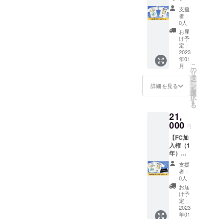
月）＋
※2023
支援
ユニ
年1月か
者：
フォー
ら3ヶ月
0人
ム】
となり
お届
Osaka
ます。
け予
CitySC
※詳細は
定：
ファン
2023
メール
年01
クラブ
にてお
こ
月
に6ヶ月
知らせ
の
リ
加入で
いたし
タ
ー
きる権
ます。
ン
詳細を見る
を
利と
■製品に
選
択
ファン
ついて■
す
る
クラブ
素材
21,
のユニ
綿100%
フォー
000
サイ
円
ムをお
ズ S・
【FC加
届けし
M・
入権（1
ます。
L（支援
年）＋
※2023
時に選
タオル
年1月か
択して
支援
＋ユニ
ら6ヶ月
くださ
者：
フォー
となり
い） 背
0人
ム】
ます。
番号 お
お届
Osaka
※詳細は
好きな
け予
CitySC
メール
定：
背番号
ファン
2023
にてお
１～99
年01
クラブ
知らせ
番まで