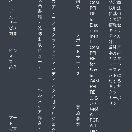
カ
談
特定商
CAM
画
デ
会
取引法
PFI
ゲー
書
ミ
に基づ
RE
ム・
籍
ー
く表記
for
サー
・
と
情報セ
Ente
ビス
雑
は
キュリ
rtain
開発
誌
ク
サ
ティ方
men
出
ラ
ポ
針
t
版
ウ
ー
反社基
CAM
ビジ
ビ
ド
ト
本方針
PFI
ネ
ュ
フ
サ
カスタ
RE
ス・
ー
ァ
ー
マーハ
for
起業
テ
ン
ビ
ラスメ
Spor
ィ
デ
ス
ントに
ts
ー
ィ
対する
CAM
・
ン
考え方
PFI
ヘ
グ
クッ
RE
ル
と
キーポ
ふる
ス
は
リシー
さと
ケ
プ
実
納税
ア
ロ
施
AD
アー
舞
ジ
事
FOR
ト・
台
ェ
例
ALL
写真
・
ク
HIO