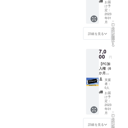
Osaka
年1月か
お届
CitySC
ら1年と
け予
ファン
なりま
定：
クラブ
2023
す。 ※
年01
に３ヶ
詳細は
こ
月
月お試
メール
の
リ
しで加
にてお
タ
ー
入でき
知らせ
ン
詳細を見る
を
る権利
いたし
選
択
とタオ
ます。
す
る
ルをお
7,0
届けし
ます。
00
円
※2023
【FC加
年1月か
入権（6
ら3ヶ月
か月）
となり
＋タオ
ます。
支援
ル】
※詳細は
者：
Osaka
メール
0人
CitySC
にてお
お届
ファン
知らせ
け予
クラブ
いたし
定：
に6ヶ月
2023
ます。
年01
加入で
■製品に
こ
月
きる権
ついて■
の
リ
利とタ
素材 綿
タ
ー
オルを
100%
ン
詳細を見る
を
お届け