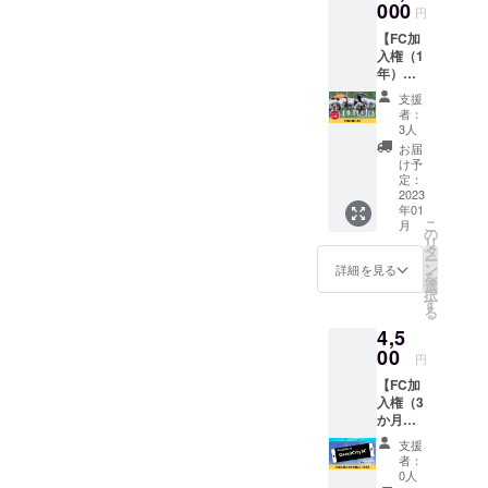
ろ、ク
000
いたし
円
ラウド
ます。
【FC加
ファン
入権（1
ディン
年）】
グ特別
Osaka
価格で
支援
CitySC
1,000円
者：
ファン
お得！
3人
クラブ
※2023
お届
に1年加
年1月か
け予
入でき
ら6ヶ月
定：
る権利
2023
となり
年01
です。
ます。
こ
月
月額
※詳細は
の
リ
1,000円
メール
タ
ー
（1年
にてお
ン
詳細を見る
を
12,000
知らせ
選
択
円）の
いたし
す
る
とこ
ます。
4,5
ろ、ク
ラウド
00
円
ファン
【FC加
ディン
入権（3
グ特別
か月お
価格で
試し）
2,000円
支援
＋タオ
お得！
者：
ル】
※2023
0人