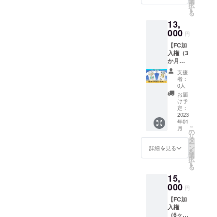
サイ
選
択
しま
ズ
す
る
す。
1100×2
13,
※2023
00㎜ カ
年1月か
000
ラー
円
ら6ヶ月
白
【FC加
となり
入権（3
ます。
か月お
※詳細は
試し）
メール
支援
＋ユニ
にてお
者：
フォー
知らせ
0人
ム】
いたし
お届
Osaka
ます。
け予
CitySC
■製品に
定：
ファン
2023
ついて■
年01
クラブ
素材 綿
こ
月
に3ヶ月
100%
の
リ
お試し
サイ
タ
ー
で加入
ズ
ン
詳細を見る
を
できる
1100×2
選
択
権利と
00㎜ カ
す
る
ファン
ラー
15,
クラブ
白
ユニ
000
円
フォー
【FC加
ムをお
入権
届けし
（6ヶ
ます。