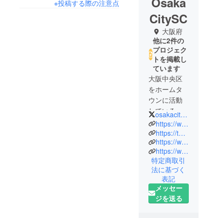
Osaka
※投稿する際の注意点
CitySC
大阪府
他に2件の
プロジェク
トを掲載し
ています
大阪中央区
をホームタ
ウンに活動
している
osakacitysc
サッカーク
https://www.osakacitysc.com
ラブです。
https://twitter.com/osakacitysc
https://www.instagram.com/osakacity_sc/
「大阪市中
https://www.youtube.com/channel/UCIxDUSACyj04Ti2BWOZ--5w
央区からJ
特定商取引
リーグへ」
法に基づく
大阪市中央
表記
区は多種多
メッセー
様な文化が
ジを送る
共存してい
ます。