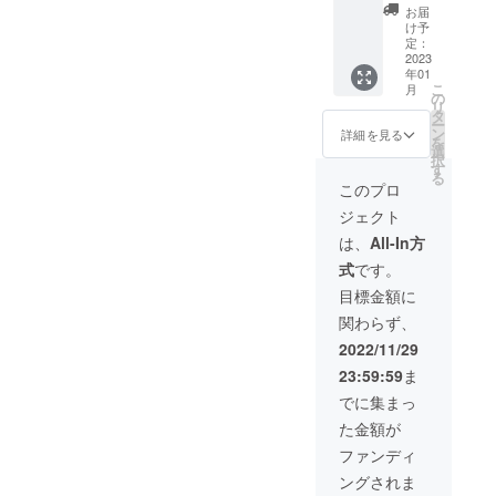
１～99
ラブハ
お届
番まで
ウスの
け予
を備考
企業ス
定：
欄に記
ポン
2023
年01
載して
サーに
こ
月
くださ
なれる
の
リ
い。
権利で
タ
ー
す。 企
ン
詳細を見る
を
業スポ
選
択
ンサー
す
る
として
このプロ
企業
ジェクト
名、企
業ロゴ
は、
All-In方
を掲載
式
です。
させて
いただ
目標金額に
きま
関わらず、
す。 是
非看板
2022/11/29
に企業
23:59:59
ま
名を刻
み、選
でに集まっ
手を応
た金額が
援して
くださ
ファンディ
い。 ※
ングされま
掲載内