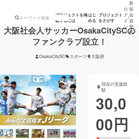
新
ロ
規
グ
会
プロジェクトを掲
はじ
プロジェクト
/
載するには
める
をさがす
イ
員
ン
登
大阪社会人サッカーOsakaCitySCの
録
ファンクラブ設立！
人気のプロ
注目のリ
注目の新着プロ
募集終了が近いプ
もうすぐ公開
OsakaCitySC
スポーツ
大阪府
ジェクト
ターン
ジェクト
ロジェクト
されます
アート・写真
音楽
現在の支援総
額
30,0
テクノロジー・ガジェット
ゲーム・サ
00
円
映像・映画
書籍・雑誌
ビジネス・起業
チャレンジ