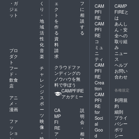
・ガ
く
ェ
フ
CAM
CAMP
ジェ
り
ク
に
PFI
FIREと
ット
・
ト
相
RE
は
地
を
談
CAM
あんし
域
作
す
PFI
ん・安
活
る
る
RE
全への
性
資
コ
取り組
化
料
ミュ
み
プロ
音
請
ニ
ニュー
ダク
楽
求
ティ
ス
ト
CAM
ヘルプ
クラウドファ
フー
チ
PFI
お問い
ンディングの
ド・
ャ
RE
合わせ
ノウハウを無
飲食
レ
Crea
料で学ぼう
店
ン
tion
各種規定
CAMPFIRE
ジ
CAM
アカデミー
アニ
ス
利用規
PFI
メ・
ポ
約
RE
漫画
ー
CA
説
細則
for
ツ
MP
明
プライ
Soci
ファ
映
FI
会
バシー
al
ッ
像
RE
・
ポリ
Goo
ショ
・
ア
相
シー
d
ン
映