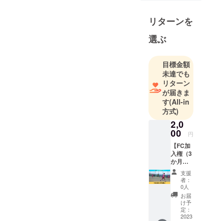
しかし、多
リターンを
種多様な文
化の行き違
選ぶ
いにより、
様々な課題
目標金額
が大阪市中
未達でも
央区にはあ
リターン
ります。
が届きま
課題解決に
す
(All-in
必要なもの
方式)
は「共通言
2,0
語」。
00
円
そんな共通
【FC加
言語に
入権（3
か月お
OsakaCityS
試
Cがなること
支援
し）】
者：
で大阪市中
Osaka
0人
CitySC
央区の課題
お届
ファン
け予
を解決する
クラブ
定：
きっかけに
に３ヶ
2023