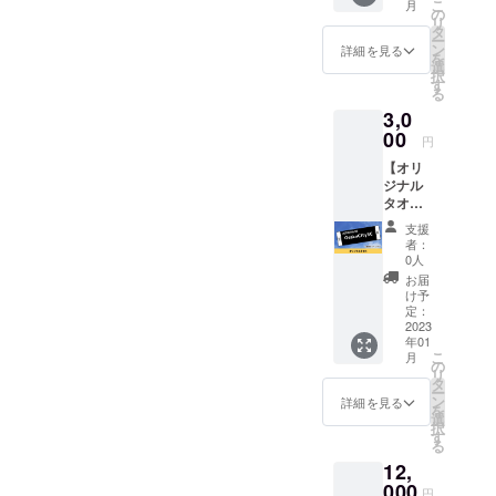
こ
月
に1年加
いたし
の
を備考
リ
入でき
ます。
タ
欄に記
ー
る権利
■製品に
ン
載して
詳細を見る
を
とタオ
ついて■
選
くださ
択
ルと
素材
す
い。
る
ファン
綿100%
3,0
クラブ
サイ
のユニ
00
ズ S・
円
フォー
M・
【オリ
ムをお
L（支援
ジナル
届けし
時に選
タオ
ます。
択して
ル】
※2023
くださ
支援
Osaka
年1月か
い） 背
者：
CitySC
ら1年と
番号 お
0人
ファン
なりま
好きな
お届
クラブ
す。 ※
背番号
け予
のオリ
詳細は
定：
１～99
ジナル
2023
メール
番まで
年01
デザイ
にてお
を備考
こ
月
ンのタ
知らせ
の
欄に記
リ
オルと
いたし
タ
載して
ー
なりま
ます。
ン
くださ
詳細を見る
を
す。 ■
■製品に
選
い。
択
製品に
ついて■
す
る
ついて■
タオル
12,
素材 綿
素材 綿
100%
000
100%
円