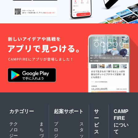
カテゴリー
起案サポート
サ
CAMP
ー
FIRE
テク
ま
プ
ス
ビ
につい
ノロ
ち
ロ
タ
ス
て
ジー
づ
ジ
ッ