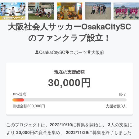
大阪社会人サッカーOsakaCitySC
のファンクラブ設立！
OsakaCitySC
スポーツ
大阪府
現在の支援総額
30,000
円
終了
10
%達成
目標金額
300,000
円
支援者数
3
人
このプロジェクトは、
2022/10/10
に募集を開始し、
3
人の支援に
より
30,000
円の資金を集め、
2022/11/29
に募集を終了しました