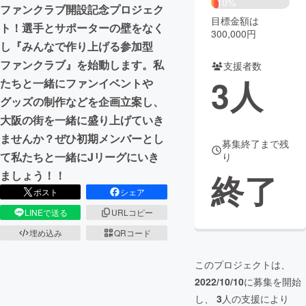
10%
ファンクラブ開設記念プロジェク
目標金額は
まちづくり・地域活性化
ト！選手とサポーターの壁をなく
300,000円
し『みんなで作り上げる参加型
ファンクラブ』を始動します。私
支援者数
CAMPFIRE for Social Good
CAMPFIRE Creation
3
人
たちと一緒にファンイベントや
CAMPFIREふるさと納税
machi-ya
コミュニティ
グッズの制作などを企画立案し、
大阪の街を一緒に盛り上げていき
ませんか？ぜひ初期メンバーとし
募集終了まで残
て私たちと一緒にJリーグにいき
り
終了
ましょう！！
ポスト
シェア
LINEで送る
URLコピー
埋め込み
QRコード
このプロジェクトは、
2022/10/10
に募集を開始
し、
3
人の支援により