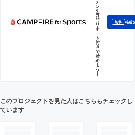
ァ
ン
を
専
門
掲載
無料
サ
ポ
ー
ト
付
き
で
始
め
よ
う
！
このプロジェクトを見た人はこちらもチェックし
ています