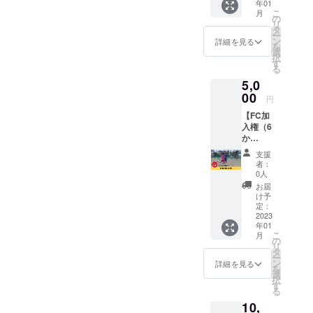
年01
月お試
なれるよう
こ
月
しで加
の
に、全力で
リ
入でき
タ
ー
る権利
活動してい
ン
詳細を見る
を
です。
選
ます。
択
※2023
す
る
年1月か
5,0
ら3ヶ月
となり
00
円
ます。
【FC加
※2つ以
入権（6
上ご購
か
入され
月）】
ても
支援
Osaka
2023年
者：
CitySC
の1月か
0人
ファン
らの3ヶ
お届
クラブ
月とな
け予
に6ヶ月
り、6ヵ
定：
加入で
2023
月分と
年01
きる権
するこ
こ
月
利で
とはで
の
リ
す。 月
きませ
タ
ー
額1,000
ん。 ※
ン
詳細を見る
を
円（半
詳細は
選
択
年6,000
メール
す
る
円）の
にてお
10,
とこ
知らせ