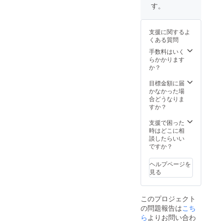
容は
す。
メール
にて打
合せさ
支援に関するよ
せてい
くある質問
ただき
ます。
手数料はいく
※ネット
らかかります
ワーク
か？
販売や
企業イ
目標金額に届
メージ
かなかった場
が相違
合どうなりま
する場
すか？
合等、
掲載を
支援で困った
お断り
時はどこに相
させて
談したらいい
いただ
ですか？
く場合
があり
ヘルプページを
ます。
見る
お断り
させて
いただ
このプロジェクト
いた場
の問題報告は
こち
合にお
いても
ら
よりお問い合わ