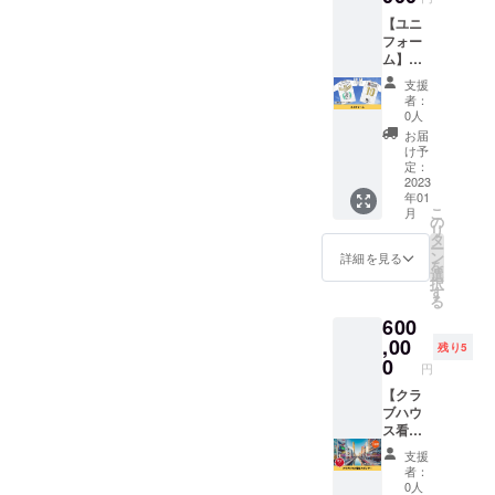
サイ
サイ
【ユニ
ズ
ズ
フォー
1100×2
1100×2
ム】
00㎜ カ
00㎜ カ
Osaka
ラー
ラー
支援
CitySC
白
白 ユニ
者：
ファン
フォー
0人
クラブ
ム 素
お届
のユニ
材 綿
け予
フォー
定：
100%
ムをお
2023
サイ
年01
届けし
ズ S・
こ
月
ます。
の
M・
リ
■製品に
タ
L（支援
ー
ついて■
ン
時に選
詳細を見る
を
素材
選
択して
択
綿100%
す
くださ
る
サイ
い） 背
600
ズ S・
番号 お
M・
,00
好きな
残り5
L（支援
0
背番号
円
時に選
１～99
択して
【クラ
番まで
くださ
ブハウ
を備考
い） 背
ス看板
欄に記
番号 お
スポン
載して
支援
好きな
サー】
くださ
者：
背番号
1年間ク
い。
0人