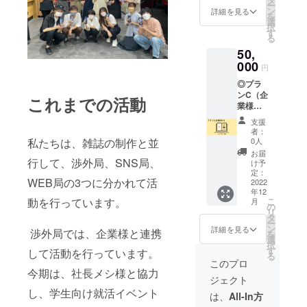
致しま
やすい
ー
（B4の
ン
す。 ※
詳細を見る
メール
を
2分の1
Magazi
選
ご連絡
アドレ
択
面）の
ne」へ
す
の付き
スのご
る
掲載 ※
のお名
やすい
記入を
50,
コース
前の掲
メール
お願い
によっ
000
載 ※
アドレ
致しま
円
てお申
コース
スのご
す。
◎プラ
し込み
によっ
記入を
ンC（企
の際、
てお申
これまでの活動
お願い
業様向
備考欄
し込み
致しま
け） ・
にご記
の際、
す。 ※
支援
早稲田
入いた
備考欄
ご協力
者：
祭にて
だく内
私たちは、雑誌の制作と並
にご記
0人
してい
販売予
容が異
入いた
ただく
お届
定の雑
行して、渉外局、SNS局、
なりま
だく内
け予
企業様
誌
す。 ※
定：
容が異
のロ
WEB局の3つに分かれて活
「Run
2022
支援
なりま
ゴ・バ
年12
Magazi
時、必
す。 ※
ナー画
動を行っています。
こ
月
ne」へ
ず備考
の
支援
像を掲
リ
の広告
欄に掲
タ
時、必
載する
ー
（B4の
載を希
ン
ず備考
詳細を見る
際は本
渉外局では、企業様と連携
を
1面）の
望され
選
欄に掲
サーク
択
掲載 ※
るお名
す
載を希
して活動を行っています。
ルGメー
る
コース
前をご
望され
このプロ
ルでの
によっ
今期は、社長メシ様と協力
記入く
るお名
受け渡
ジェクト
てお申
ださ
前をご
しを考
し、学生向け就活イベント
し込み
い。 ※
記入く
は、
All-In方
えてお
の際、
リター
ださ