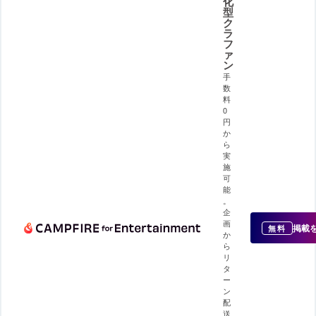
化
型
ク
ラ
フ
ァ
ン
手
数
料
0
円
か
ら
実
施
可
能
。
企
画
掲載
無料
か
ら
リ
タ
ー
ン
配
送