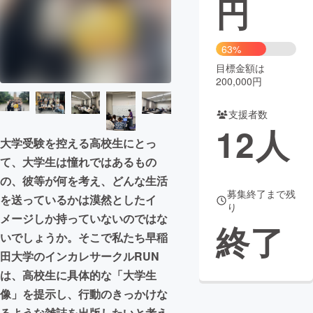
円
まちづくり・地域活性化
63%
目標金額は
CAMPFIRE for Social Good
CAMPFIRE Creation
200,000円
CAMPFIREふるさと納税
machi-ya
コミュニティ
支援者数
12
人
大学受験を控える高校生にとっ
て、大学生は憧れではあるもの
の、彼等が何を考え、どんな生活
募集終了まで残
を送っているかは漠然としたイ
り
メージしか持っていないのではな
終了
いでしょうか。そこで私たち早稲
田大学のインカレサークルRUN
は、高校生に具体的な「大学生
像」を提示し、行動のきっかけな
るような雑誌を出版したいと考え