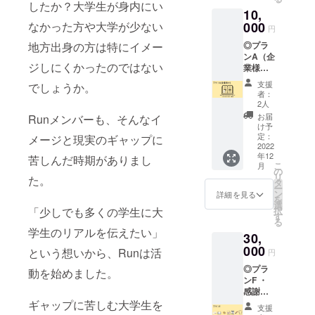
カー ・
備考欄
記入漏
したか？大学生が身内にい
10,
Runオ
にご記
れがあ
リジナ
000
なかった方や大学が少ない
入いた
りませ
円
ルボー
だく内
んよう
◎プラ
地方出身の方は特にイメー
ルペン
容が異
ご協力
ンA（企
・早稲
なりま
お願い
ジしにくかったのではない
業様向
田祭に
す。 ※
致しま
け） ・
て販売
支援
す。 ※
支援
でしょうか。
早稲田
予定の
時、必
ご連絡
者：
祭にて
雑誌
ず備考
2人
の付き
販売予
「Run
欄に掲
やすい
お届
Runメンバーも、そんなイ
定の雑
載を希
け予
メール
誌
Magazi
定：
望され
メージと現実のギャップに
アドレ
「Run
2022
ne」へ
るお名
スのご
年12
Magazi
苦しんだ時期がありまし
のお名
前をご
記入を
こ
月
ne」へ
前の掲
の
記入く
お願い
リ
た。
の広告
載 ※
タ
ださ
致しま
ー
（B4の
コース
ン
い。 ※
詳細を見る
す。
を
4分の1
によっ
選
リター
択
「少しでも多くの学生に大
面）の
てお申
す
ン品選
る
掲載 ※
し込み
択画面
学生のリアルを伝えたい」
30,
コース
の際、
の説明
によっ
000
備考欄
をご覧
という想いから、Runは活
円
てお申
にご記
の上、
◎プラ
し込み
入いた
動を始めました。
記入漏
ンF ・
の際、
だく内
れがあ
感謝の
備考欄
容が異
りませ
お手紙
ギャップに苦しむ大学生を
にご記
なりま
んよう
支援
（手書