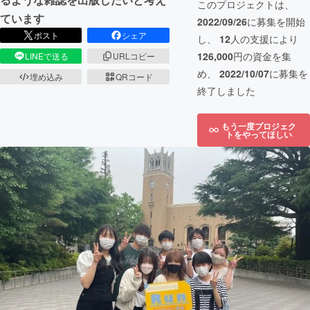
このプロジェクトは、
ています
2022/09/26
に募集を開始
ポスト
シェア
し、
12
人の支援により
126,000
円の資金を集
LINEで送る
URLコピー
め、
2022/10/07
に募集を
埋め込み
QRコード
終了しました
もう一度プロジェク
トをやってほしい