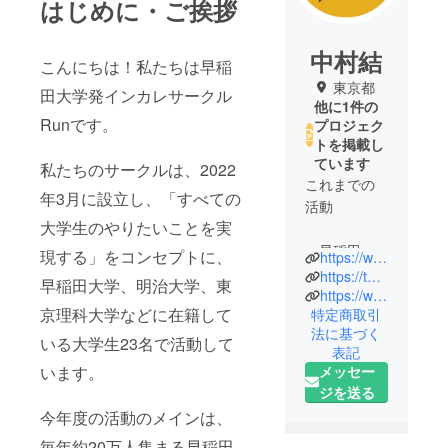
はじめに・ご挨拶
中村結
こんにちは！私たちは早稲
東京都
田大学発インカレサークル
他に1件の
Runです。
プロジェク
トを掲載し
ています
私たちのサークルは、2022
これまでの
年3月に設立し、「すべての
活動
大学生のやりたいことを実
・早稲田祭
現する」をコンセプトに、
https://www.instagram.com/run20020000/
での雑誌販
https://twitter.com/Run20020000
早稲田大学、明治大学、東
売
https://www.tokyo-np.co.jp/article/222810
京理科大学などに在籍して
特定商取引
・オンライ
法に基づく
ンショップ
いる大学生23名で活動して
表記
BASEでの販
います。
メッセー
売
ジを送る
・文禄堂早
今年度の活動のメインは、
稲田店さん
毎年約20万人集まる早稲田
での販売･完