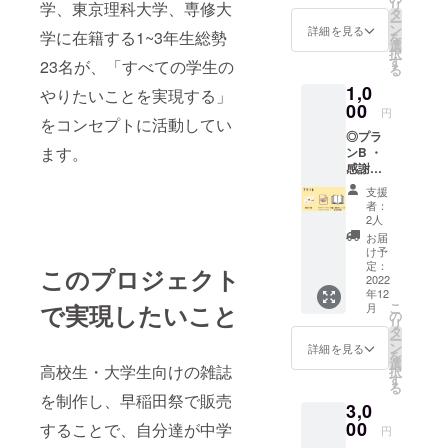
リ
学、東京理科大学、専修大
しま
タ
ー
す。 ※
ン
詳細を見る
学に在籍する1~3年生総勢
を
コース
選
択
によっ
す
23名が、「すべての学生の
る
てお申
1,0
し込み
やりたいことを実現する」
の際、
00
円
備考欄
をコンセプトに活動してい
◎プラ
にご記
ます。
ンB ・
入いた
感謝の
だく内
メール
容が異
支援
送付 ・
なりま
者：
Runオ
す。 ※
2人
リジナ
リター
お届
ルクリ
ン品選
け予
アファ
択画面
定：
このプロジェクト
イル ・
2022
の説明
年12
早稲田
をご覧
こ
で実現したいこと
月
祭にて
の上、
の
リ
販売予
記入漏
タ
ー
定の雑
れがあ
ン
詳細を見る
を
誌
りませ
選
高校生・大学生向けの雑誌
択
「Run
んよう
す
る
ご協力
を制作し、早稲田祭で販売
3,0
Magazi
お願い
ne」へ
00
致しま
することで、自分達が中学
円
のお名
す。 ※