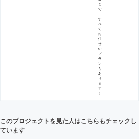
ま
で
、
す
べ
て
お
任
せ
の
プ
ラ
ン
も
あ
り
ま
す
！
このプロジェクトを見た人はこちらもチェックし
ています