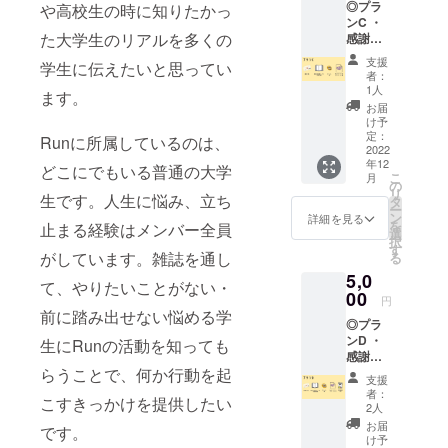
◎プラ
前の掲
や高校生の時に知りたかっ
ご連絡
ンC ・
載 ※
の付き
た大学生のリアルを多くの
感謝の
コース
やすい
メール
によっ
メール
支援
学生に伝えたいと思ってい
送付 ・
てお申
アドレ
者：
Runオ
し込み
スのご
1人
ます。
リジナ
の際、
記入を
お届
ルクリ
備考欄
お願い
け予
アファ
にご記
定：
致しま
Runに所属しているのは、
イル ・
2022
入いた
す。
年12
Runオ
だく内
どこにでもいる普通の大学
こ
月
リジナ
容が異
の
リ
ルス
生です。人生に悩み、立ち
なりま
タ
ー
テッ
す。 ※
ン
詳細を見る
を
止まる経験はメンバー全員
カー ・
支援
選
択
早稲田
時、必
す
がしています。雑誌を通し
る
祭にて
ず備考
5,0
販売予
欄に掲
て、やりたいことがない・
定の雑
00
載を希
円
誌
望され
前に踏み出せない悩める学
◎プラ
「Run
るお名
ンD ・
生にRunの活動を知っても
前をご
感謝の
Magazi
記入く
お手紙
らうことで、何か行動を起
ne」へ
ださ
支援
（手書
のお名
い。 ※
者：
こすきっかけを提供したい
き）送
前の掲
リター
2人
付 ・
載 ※
ン品選
お届
です。
Runオ
コース
択画面
け予