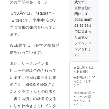
りま
の共同開催をしました。
式
です。
備考欄
ン品選
い。 ※
す。
にご記
択画面
リター
目標金額に
（要相
入いた
の説明
ン品選
談）
SNS局では、Instagram・
関わらず、
だく内
をご覧
択画面
容が異
の上、
の説明
2022/10/07
Twitterにて、学生生活に役
なりま
記入漏
をご覧
23:59:59
ま
す。 ※
れがあ
立つ情報の発信を行ってい
の上、
支援
りませ
記入漏
でに集まっ
ます。
時、必
んよう
れがあ
た金額が
ず備考
ご協力
りませ
欄に掲
お願い
んよう
ファンディ
WEB局では、HPでの情報発
載を希
致しま
ご協力
ングされま
望され
す。 ※
お願い
信を行っています。
るお名
ご連絡
致しま
す。
前をご
の付き
す。 ※
記入く
やすい
ご連絡
また、サークルインタ
ださ
メール
の付き
支援に関するよ
い。 ※
アドレ
ビューや雑談企画も行って
やすい
くある質問
リター
スのご
メール
ン品選
います。今期は歌手山川陽
記入を
手数料はいく
アドレ
択画面
お願い
らかかります
スのご
彩さん、SHOCKERSさん、
の説明
致しま
か？
記入を
をご覧
す。 ※
お願い
ネオクラブさんとの対談や
の上、
ご協力
目標金額に届
致しま
記入漏
してい
かなかった場
す。
「書く習慣」の著者である
れがあ
ただく
合どうなりま
りませ
企業様
すか？
いしかわゆきさんにインタ
んよう
のロ