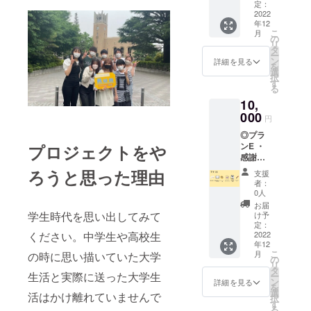
リジナ
によっ
定：
の説明
ルクリ
2022
てお申
をご覧
年12
アファ
し込み
の上、
こ
月
イル ・
の際、
の
記入漏
リ
Runオ
備考欄
タ
れがあ
ー
リジナ
にご記
ン
りませ
詳細を見る
を
ルス
入いた
選
んよう
択
テッ
だく内
す
ご協力
る
カー ・
容が異
お願い
10,
早稲田
なりま
致しま
祭にて
000
す。 ※
す。 ※
円
販売予
支援
ご連絡
◎プラ
定の雑
時、必
の付き
ンE ・
プロジェクトをや
誌
ず備考
やすい
感謝の
「Run
欄に掲
メール
お手紙
載を希
ろうと思った理由
アドレ
支援
（手書
Magazi
望され
スのご
者：
き）送
ne」へ
るお名
0人
記入を
付 ・
のお名
前をご
お願い
お届
Runオ
前の掲
学生時代を思い出してみて
記入く
け予
致しま
リジナ
載 ・完
定：
ださ
す。
ルクリ
2022
ください。中学生や高校生
成雑誌
い。 ※
年12
アファ
本品 ※
リター
こ
月
の時に思い描いていた大学
イル ・
コース
の
ン品選
リ
Runオ
によっ
タ
択画面
生活と実際に送った大学生
ー
リジナ
てお申
ン
の説明
詳細を見る
を
ルス
し込み
選
をご覧
活はかけ離れていませんで
択
テッ
の際、
す
の上、
る