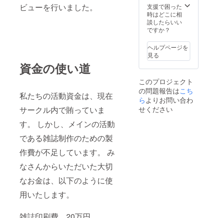
ご協力
ビューを行いました。
ゴ・バ
支援で困った
お願い
ナー画
時はどこに相
致しま
像を掲
談したらいい
す。 ※
載する
ですか？
ご連絡
際は本
の付き
サーク
ヘルプページを
やすい
ルGメー
見る
メール
ルでの
資金の使い道
アドレ
受け渡
スのご
しを考
このプロジェクト
記入を
えてお
の問題報告は
こち
お願い
りま
私たちの活動資金は、現在
致しま
ら
よりお問い合わ
す。
す。 ※
（要相
サークル内で賄っていま
せください
ご協力
談）
してい
す。 しかし、メインの活動
ただく
である雑誌制作のための製
企業様
のロ
作費が不足しています。 み
ゴ・バ
ナー画
なさんからいただいた大切
像を掲
載する
なお金は、以下のように使
際は本
サーク
用いたします。
ルGメー
ルでの
雑誌印刷費 20万円
受け渡