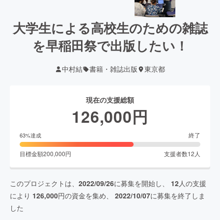
大学生による高校生のための雑誌
を早稲田祭で出版したい！
中村結
書籍・雑誌出版
東京都
現在の支援総額
126,000
円
終了
63
%達成
目標金額
200,000
円
支援者数
12
人
このプロジェクトは、
2022/09/26
に募集を開始し、
12
人の支援
により
126,000
円の資金を集め、
2022/10/07
に募集を終了しま
した