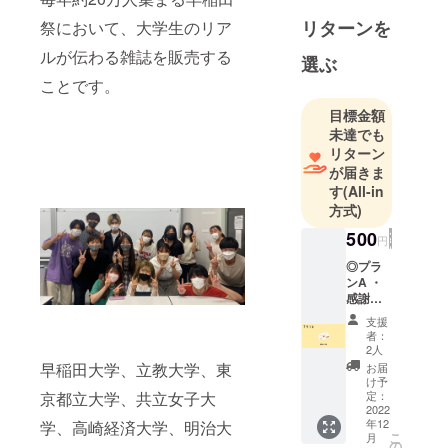
売
リターンを
祭において、大学生のリア
・各種メ
ルが伝わる雑誌を販売する
選ぶ
ディアでの
ことです。
掲載
・東京新聞
目標金額
未達でも
リターン
が届きま
す
(All-in
方式)
500
円
◎プラ
ンA ・
感謝の
メール
支援
送付
者：
※2022
2人
年11月
早稲田大学、立教大学、東
お届
末にリ
け予
ターン
定：
京都立大学、共立女子大
品の発
2022
年12
学、高崎経済大学、明治大
送を開
こ
月
始いた
の