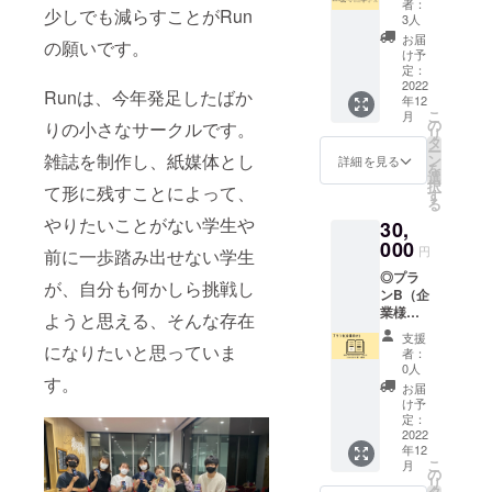
入いた
す。 ※
ご協力
者：
少しでも減らすことがRun
き）送
だく内
支援
3人
お願い
付 ・
容が異
時、必
致しま
お届
の願いです。
Runオ
なりま
ず備考
け予
す。 ※
リジナ
す。 ※
定：
欄に掲
ご連絡
ルクリ
2022
支援
載を希
の付き
Runは、今年発足したばか
年12
アファ
時、必
望され
やすい
こ
月
イル ・
ず備考
の
るお名
りの小さなサークルです。
メール
リ
Runオ
欄に掲
タ
前をご
アドレ
ー
リジナ
載を希
雑誌を制作し、紙媒体とし
ン
記入く
詳細を見る
スのご
を
ルボー
望され
選
ださ
記入を
択
て形に残すことによって、
ルペン
るお名
す
い。 ※
お願い
る
・Run
前をご
リター
致しま
やりたいことがない学生や
30,
オリジ
記入く
ン品選
す。
ナルス
000
ださ
択画面
円
前に一歩踏み出せない学生
テッ
い。 ※
の説明
◎プラ
カー ・
リター
をご覧
が、自分も何かしら挑戦し
ンB（企
Runオ
ン品選
の上、
業様向
リジナ
択画面
ようと思える、そんな存在
記入漏
け） ・
ルTシャ
の説明
れがあ
支援
早稲田
ツ(フ
になりたいと思っていま
をご覧
りませ
者：
祭にて
リーサ
の上、
0人
んよう
す。
販売予
イズ) ・
記入漏
ご協力
お届
定の雑
早稲田
れがあ
け予
お願い
誌
祭にて
定：
りませ
致しま
「Run
2022
販売予
んよう
す。 ※
年12
Magazi
定の雑
ご協力
ご連絡
こ
月
ne」へ
誌
の
お願い
の付き
リ
の広告
「Run
タ