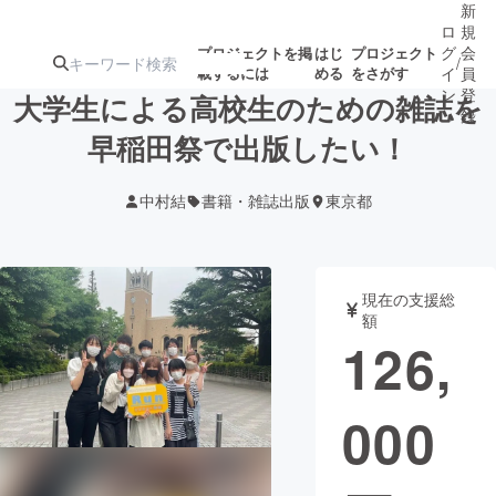
新
ロ
規
グ
会
プロジェクトを掲
はじ
プロジェクト
/
載するには
める
をさがす
イ
員
ン
登
大学生による高校生のための雑誌を
録
早稲田祭で出版したい！
人気のプロ
注目のリ
注目の新着プロ
募集終了が近いプ
もうすぐ公開
中村結
書籍・雑誌出版
東京都
ジェクト
ターン
ジェクト
ロジェクト
されます
アート・写真
音楽
現在の支援総
額
126,
テクノロジー・ガジェット
ゲーム・サ
000
映像・映画
書籍・雑誌
ビジネス・起業
チャレンジ