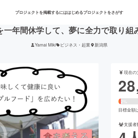
プロジェクトを掲載するには
はじめる
プロジェクトをさがす
を一年間休学して、夢に全力で取り組
Yamai Miki
ビジネス・起業
新潟県
注目のリターン
注目の新着プロジェクト
募集終了が近いプロジェクト
も
現在の
音楽
舞台・パフォーマンス
28
ゲーム・サービス開発
フード・飲食店
2%
書籍・雑誌出版
アニメ・漫画
目標金額は1
支援者
チャレンジ
ビューティー・ヘルスケ
4