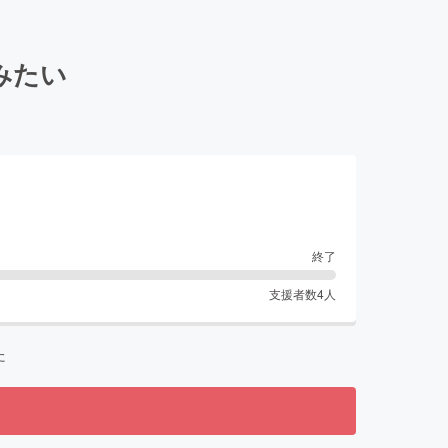
みたい
終了
支援者数
4
人
た