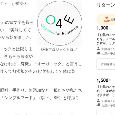
ェクト」が前身と
リターン
目
ガニック）の頭文字を取っ
1,000
円
、 “美味しくて
【お礼のメッセージを
いから始めました。
ちを、メールにてお送り
ますが、リタ
ガニックとは限りま
支援者：1
O4Eプロジェクトロゴ
お届け予定
、そもそも農薬や
なければ「有機」「オーガニック」と言うこ
詳細を見
作りで無添加のものも“美味しくて体に良
1,500
円
【お礼のメッセージを郵送
肥料、手作り、無添加など、私たちや私たち
めて、はがきを一枚お
けますが、リ
「シンプルフード」（以下、SF）と呼ぶこ
支援者：0
お届け予定