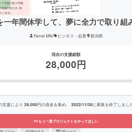
を一年間休学して、夢に全力で取り組
Yamai Miki
ビジネス・起業
新潟県
現在の支援総額
28,000
円
の支援により
28,000
円の資金を集め、
2022/11/30
に募集を終了しまし
もう一度プロジェクトをやってほしい
RLコピー
埋め込み
QRコード