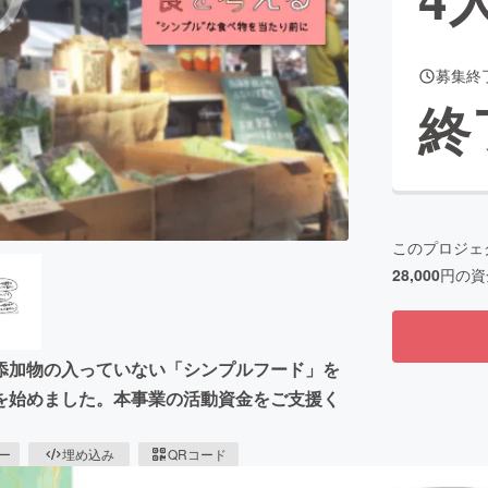
募集終
CAMPFIRE for Social Good
CAMPFIRE Creation
終
CAMPFIREふるさと納税
machi-ya
コミュニティ
このプロジェ
28,000
円の資
添加物の入っていない「シンプルフード」を
を始めました。本事業の活動資金をご支援く
ピー
埋め込み
QRコード