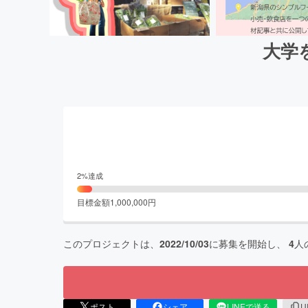
大学
2
%達成
目標金額
1,000,000
円
このプロジェクトは、
2022/10/03
に募集を開始し、
4
人
ポスト
シェア
LINEで送る
U