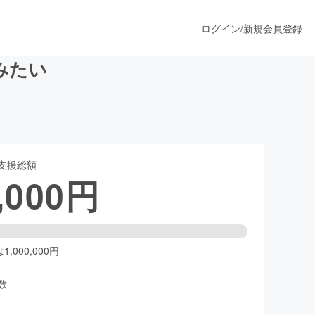
ログイン
/
新規会員登録
みたい
うすぐ公開されます
支援総額
プロダクト
,000
円
ファッション
スポーツ
,000,000円
数
ア
ソーシャルグッド
人