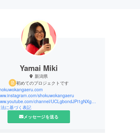
Yamai Miki
新潟県
初めてのプロジェクトです
/shokuwokangaeru.com
/www.instagram.com/shokuwokangaeru
https://www.youtube.com/channel/UCLgbondJPi1gNXgHVbjXUxQ
引法に基づく表記
メッセージを送る