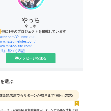
やっち
日本
他に1件のプロジェクトを掲載しています
twitter.com/Yc_nmr0326
/www.natsumelofes.com/
www.mixreq-site.com/
引法に基づく表記
メッセージを送る
を選ぶ
標金額未達でもリターンが届きます
(All-in方式)
YouTube表彰対象権 ※リターンに必要な情報は別