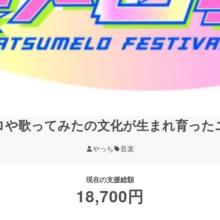
ロや歌ってみたの文化が生まれ育った
やっち
音楽
現在の支援総額
18,700
円