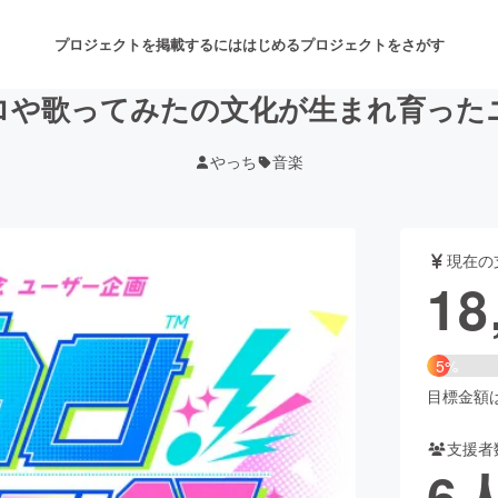
プロジェクトを掲載するには
はじめる
プロジェクトをさがす
ロや歌ってみたの文化が生まれ育った
やっち
音楽
注目のリターン
注目の新着プロジェクト
募集終了が近いプロジェクト
も
現在の
音楽
舞台・パフォーマンス
18
ゲーム・サービス開発
フード・飲食店
5%
書籍・雑誌出版
アニメ・漫画
目標金額は3
支援者
チャレンジ
ビューティー・ヘルスケ
6