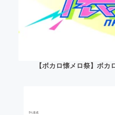
【ボカロ懐メロ祭】ボカ
5
%達成