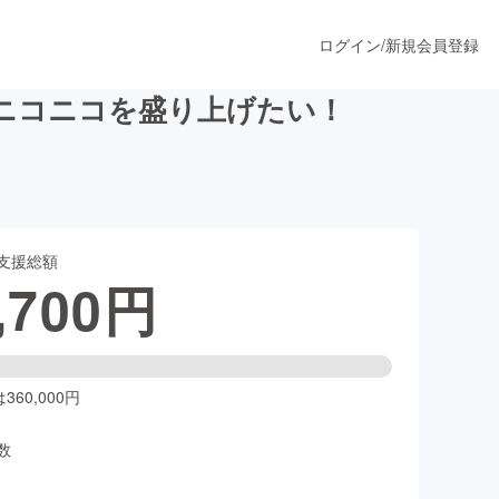
ログイン
/
新規会員登録
ニコニコを盛り上げたい！
うすぐ公開されます
支援総額
プロダクト
,700
円
ファッション
スポーツ
60,000円
数
ア
ソーシャルグッド
人