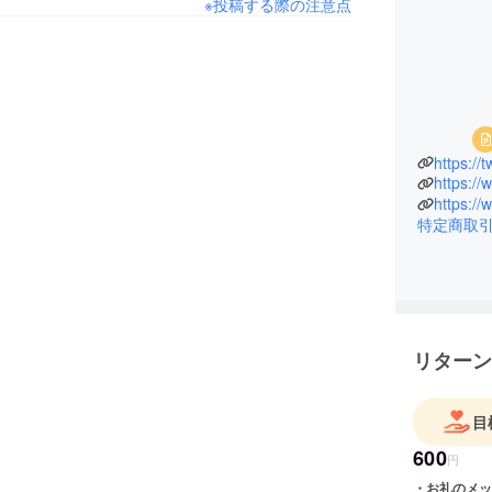
※投稿する際の注意点
https://
https:/
https://
特定商取
リターン
目
600
円
・お礼のメッセージ ・