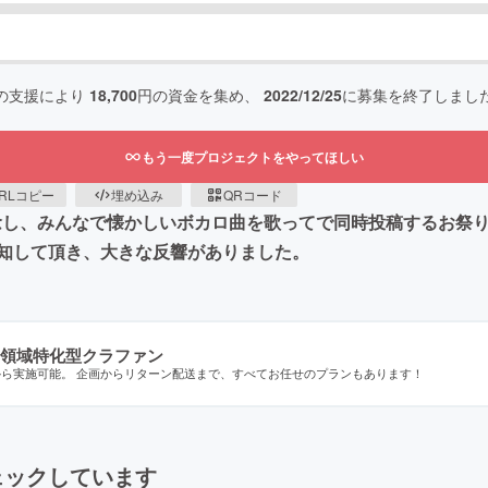
の支援により
18,700
円の資金を集め、
2022/12/25
に募集を終了しまし
もう一度プロジェクトをやってほしい
RLコピー
埋め込み
QRコード
念し、みんなで懐かしいボカロ曲を歌ってで同時投稿するお祭りです
知して頂き、大きな反響がありました。
領域特化型クラファン
から実施可能。 企画からリターン配送まで、すべてお任せのプランもあります！
ェックしています