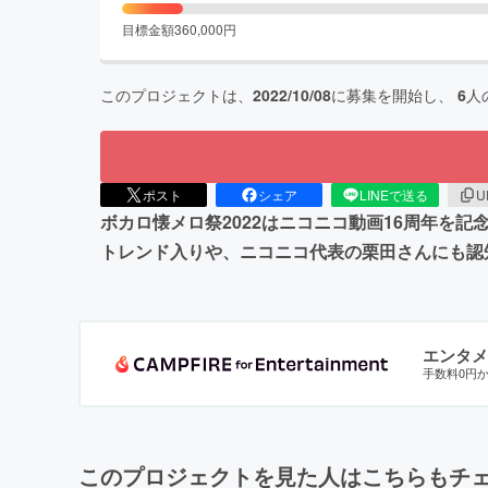
目標金額
360,000
円
このプロジェクトは、
2022/10/08
に募集を開始し、
6
人
ポスト
シェア
LINEで送る
U
ボカロ懐メロ祭2022はニコニコ動画16周年を記
トレンド入りや、ニコニコ代表の栗田さんにも認
エンタメ
手数料0円
このプロジェクトを見た人はこちらもチ