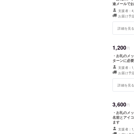
途メールでお
支援者：4
お届け予定
詳細を見
1,200
円
・お礼のメッセ
ターンに必要
支援者：1
お届け予定
詳細を見
3,600
円
・お礼のメッ
名前とアイコンの記載 ※リターンに必要
ます
支援者：1