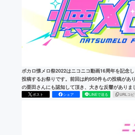
まちづくり・地域活性化
ボカロ懐メロ祭2022はニコニコ動画16周年を記
投稿するお祭りです。前回は約950件もの投稿があり、
の栗田さんにも認知して頂き、大きな反響がありま
ポスト
シェア
LINEで送る
URLコ