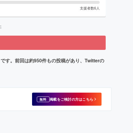
支援者数
6
人
た
。前回は約950件もの投稿があり、Twitterの
掲載をご検討の方はこちら
無料