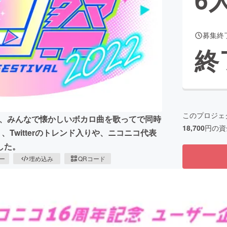
募集終
CAMPFIRE for Social Good
CAMPFIRE Creation
終
CAMPFIREふるさと納税
machi-ya
コミュニティ
このプロジェ
念し、みんなで懐かしいボカロ曲を歌ってで同時
18,700
円の資
Twitterのトレンド入りや、ニコニコ代表
した。
ピー
埋め込み
QRコード