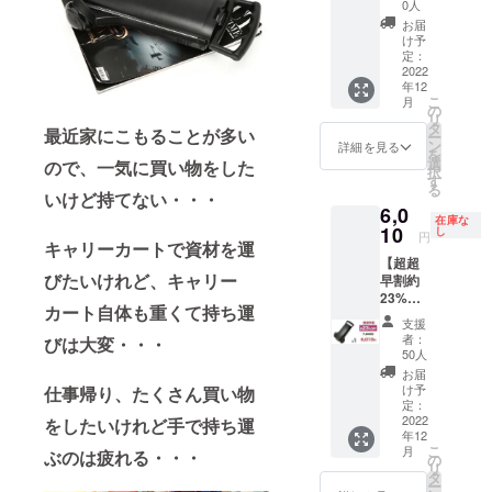
15,600
材の供
0人
円 (税
給状
お届
込) の
況、製
け予
約 23%
造工程
定：
OFF →
2022
上の都
年12
12,100
合等に
こ
月
円 (送
より出
の
リ
料・税
荷時期
タ
最近家にこもることが多い
ー
込) ※一
が遅れ
ン
詳細を見る
を
部デザ
る場合
選
ので、一気に買い物をした
択
インが
があり
す
る
変更と
いけど持てない・・・
ます。
6,0
なる場
在庫な
合があ
10
し
円
キャリーカートで資材を運
りま
【超超
す。 ※
びたいけれど、キャリー
早割約
ご注文
23%
状況、
カート自体も重くて持ち運
OFF】
使用部
支援
定価１
材の供
者：
びは大変・・・
台
給状
50人
7,800円
況、製
お届
(税込)
造工程
け予
仕事帰り、たくさん買い物
の約
上の都
定：
23%
2022
をしたいけれど手で持ち運
合等に
年12
OFF →
より出
こ
月
ぶのは疲れる・・・
6,010円
荷時期
の
リ
(送料・
が遅れ
タ
ー
税込) ※