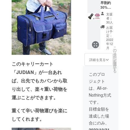
早割約
状況、
30%
使用部
OFF】
材の供
支援
定価 2
給状
者：
台
況、製
30人
15,600
造工程
お届
円 (税
上の都
け予
込) の
定：
合等に
約 30%
2022
より出
年12
OFF →
荷時期
こ
月
10,920
の
が遅れ
リ
円 (送
タ
る場合
ー
料・税
ン
があり
詳細を見る
を
このキャリーカート
込) ※一
選
ます。
択
部デザ
す
る
「JUDIAN」が一台あれ
インが
このプロ
変更と
ば、出先でもカバンから取
ジェクト
なる場
合があ
は、All-or-
り出して、楽々重い荷物を
りま
Nothing方式
す。 ※
運ぶことができます。
ご注文
です。
状況、
目標金額を
使用部
重くて辛い荷物運びを楽に
材の供
達成した場
してくれます。
給状
合にのみ、
況、製
造工程
2022/10/31