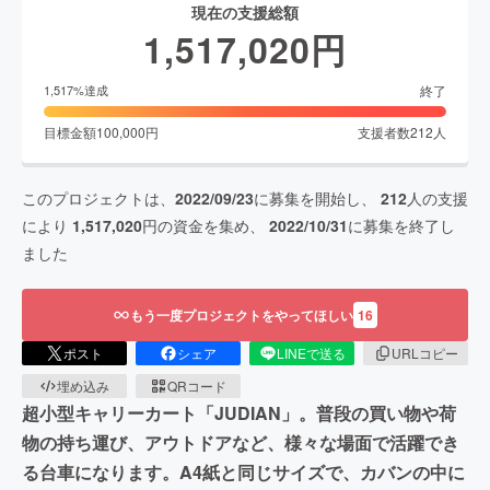
現在の支援総額
1,517,020
円
終了
1,517
%達成
目標金額
100,000
円
支援者数
212
人
このプロジェクトは、
2022/09/23
に募集を開始し、
212
人の支援
により
1,517,020
円の資金を集め、
2022/10/31
に募集を終了し
ました
もう一度プロジェクトをやってほしい
16
ポスト
シェア
LINEで送る
URLコピー
埋め込み
QRコード
超小型キャリーカート「JUDIAN」。普段の買い物や荷
物の持ち運び、アウトドアなど、様々な場面で活躍でき
る台車になります。A4紙と同じサイズで、カバンの中に