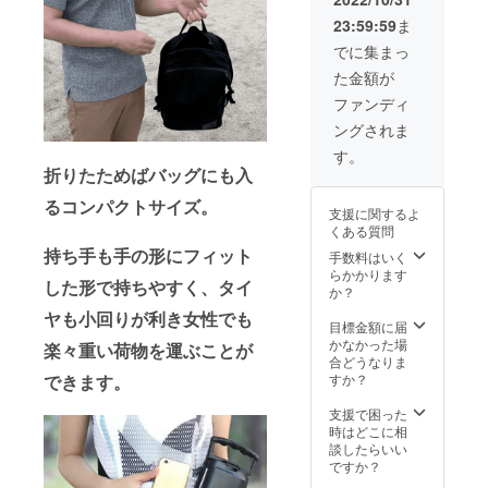
上の都
23:59:59
ま
合等に
より出
でに集まっ
荷時期
た金額が
が遅れ
る場合
ファンディ
があり
ングされま
ます。
す。
折りたためばバッグにも入
るコンパクトサイズ。
支援に関するよ
くある質問
持ち手も手の形にフィット
手数料はいく
らかかります
した形で持ちやすく、タイ
か？
ヤも小回りが利き女性でも
目標金額に届
かなかった場
楽々重い荷物を運ぶことが
合どうなりま
できます。
すか？
支援で困った
時はどこに相
談したらいい
ですか？