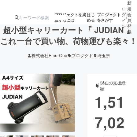
新
ロ
規
グ
会
プロジェクトを掲
はじ
プロジェクト
/
載するには
める
をさがす
イ
員
ン
登
超小型キャリーカート『 JUDIAN 』
録
これ一台で買い物、荷物運びも楽々！
人気のプロ
注目のリ
注目の新着プロ
募集終了が近いプ
もうすぐ公開
株式会社Emu-One
プロダクト
埼玉県
ジェクト
ターン
ジェクト
ロジェクト
されます
アート・写真
音楽
現在の支援総
額
1,51
テクノロジー・ガジェット
ゲーム・サ
7,02
映像・映画
書籍・雑誌
ビジネス・起業
チャレンジ