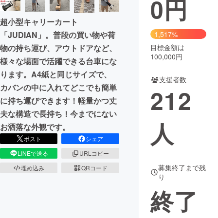
0
円
まちづくり・地域活性化
超小型キャリーカート
1,517%
「JUDIAN」。普段の買い物や荷
目標金額は
物の持ち運び、アウトドアなど、
CAMPFIRE for Social Good
CAMPFIRE Creation
100,000円
様々な場面で活躍できる台車にな
CAMPFIREふるさと納税
machi-ya
コミュニティ
ります。A4紙と同じサイズで、
支援者数
カバンの中に入れてどこでも簡単
212
に持ち運びできます！軽量かつ丈
夫な構造で長持ち！今までにない
人
お洒落な外観です。
ポスト
シェア
LINEで送る
URLコピー
募集終了まで残
埋め込み
QRコード
り
終了