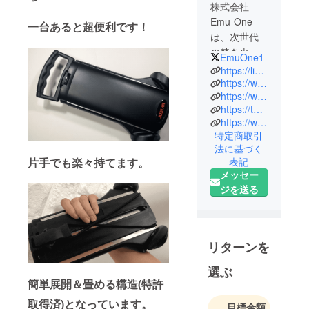
株式会社
Emu-One
一台あると超便利です！
は、次世代
の焚き火関
EmuOne1
連商品や調
https://lin.ee/KDBNYFC
理用ストー
https://www.emu-one.jp/
https://www.youtube.com/@emu-one4696
ブ、チタン
https://twitter.com/EmuOne1
製品の開
https://www.instagram.com/emuonejp/
発・販売を
特定商取引
手がける会
法に基づく
社です。
表記
片手でも楽々持てます。
機能性とデ
メッセー
ザイン性を
ジを送る
追求し、最
先端の技術
と独自のア
リターンを
イデアを融
合させた製
選ぶ
品を生み出
簡単展開＆畳める構造(特許
していま
取得済)となっています。
目標金額