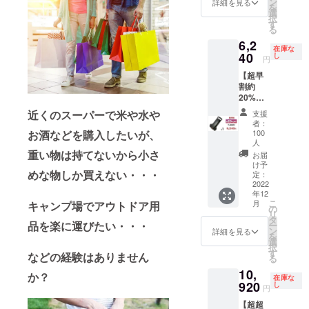
る場合
ン
詳細を見る
を
一部デ
があり
選
択
ザイン
ます。
す
る
が変更
6,2
となる
在庫な
場合が
40
し
円
ありま
【超早
す。 ※
割約
ご注文
20%
状況、
OFF】
使用部
近くのスーパーで米や水や
支援
定価 １
材の供
者：
台
給状
お酒などを購入したいが、
100
7,800円
況、製
人
(税込)
重い物は持てないから小さ
造工程
お届
の約
上の都
け予
めな物しか買えない・・・
20%
定：
合等に
2022
OFF →
より出
年12
6,240円
荷時期
こ
月
キャンプ場でアウトドア用
(送料・
の
が遅れ
リ
税込) ※
タ
る場合
品を楽に運びたい・・・
ー
一部デ
ン
があり
詳細を見る
を
ザイン
選
ます。
択
が変更
す
などの経験はありません
る
となる
10,
場合が
か？
在庫な
920
ありま
し
円
す。 ※
【超超
ご注文