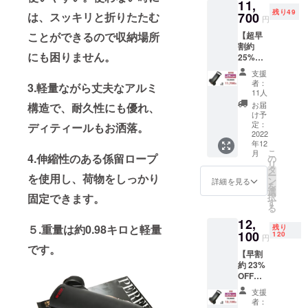
11,
場合が
残り49
ありま
700
は、スッキリと折りたたむ
円
す。 ※
【超早
ことができるので収納場所
ご注文
割約
状況、
にも困りません。
25%
使用部
OFF】
材の供
支援
定価 2
給状
者：
3.軽量ながら丈夫なアルミ
台
況、製
11人
15,600
造工程
お届
構造で、耐久性にも優れ、
円 (税
上の都
け予
込) の
合等に
定：
ディティールもお洒落。
約 25%
2022
より出
年12
OFF →
荷時期
こ
月
11,700
4.伸縮性のある係留ロープ
が遅れ
の
リ
円 (送
る場合
タ
ー
を使用し、荷物をしっかり
料・税
があり
ン
詳細を見る
を
込) ※一
ます。
選
択
固定できます。
部デザ
す
る
インが
12,
変更と
５.重量は約0.98キロと軽量
残り
なる場
100
120
円
合があ
です。
【早割
りま
約 23%
す。 ※
OFF】
ご注文
定価 2
状況、
支援
台
使用部
者：