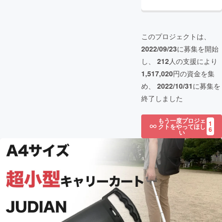
このプロジェクトは、
2022/09/23
に募集を開始
し、
212
人の支援により
1,517,020
円の資金を集
め、
2022/10/31
に募集を
終了しました
もう一度プロジェ
1
クトをやってほし
6
い