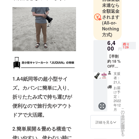
す。
未達なら
これまでに
全額返金
ない体験を
されます
皆様にお届
(All-or-
けすること
Nothing
方式)
を目指して
います。
6,4
残り
00
129
円
【早割
約 18 %
OFF】
定価 １
支援
台
者：
1.A4紙同等の超小型サイ
7,800円
21人
(税込)
ズ。カバンに簡単に入り、
お届
の約
け予
18%
折りたたみ式で持ち運びが
定：
OFF →
2022
便利なので旅行先やアウト
年12
6,400円
こ
月
(送料・
の
ドアで大活躍。
リ
税込) ※
タ
ー
一部デ
ン
詳細を見る
を
ザイン
選
2.簡単展開＆畳める構造で
択
が変更
す
る
となる
使いやすい。
使わない時に