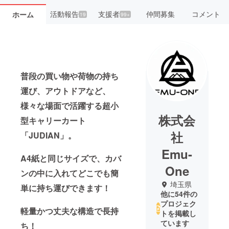
活動報告
支援者
仲間募集
コメント
ホーム
19
99+
普段の買い物や荷物の持ち
運び、アウトドアなど、
様々な場面で活躍する超小
株式会
型キャリーカート
社
「JUDIAN」。
Emu-
A4紙と同じサイズで、カバ
One
ンの中に入れてどこでも簡
埼玉県
単に持ち運びできます！
他に54件の
プロジェク
軽量かつ丈夫な構造で長持
トを掲載し
ています
ち！