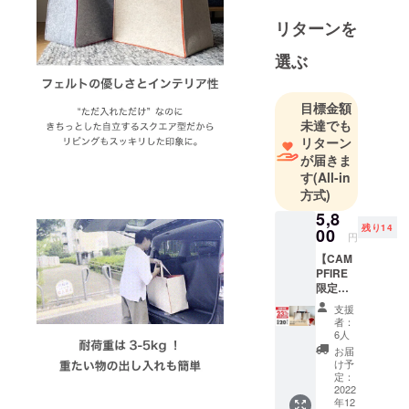
セプトに製
リターンを
品を開発し
ておりま
選ぶ
す。
今回のプロ
目標金額
ジェクトは
未達でも
大掃除が迫
リターン
るこの時期
が届きま
に「ルーム
す
(All-in
方式)
バッグ」を
通して「掃
5,8
残り14
00
除」が楽し
円
くなる、時
【CAM
PFIRE
短で綺麗に
限定価
できる体験
格】一
支援
を皆様にお
般販売
者：
予定価
届けいたし
6人
格
お届
ます。
¥8,920(
け予
税・送
定：
料込み)
2022
年12
のとこ