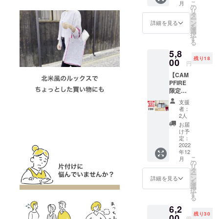
こ
月
ろ、20
の
リ
セット
タ
ー
限定で
ン
詳細を見る
を
23%OF
選
択
Fの
す
る
¥5,800(
5,8
税・送
残り18
料込み)
00
円
にて承
【CAM
りま
PFIRE
す。
限定価
【セッ
格】一
ト内
支援
般販売
容】 完
者：
予定価
成した
2人
格
製品：
お届
¥8,920(
Mサイ
け予
税・送
ズ×2 カ
定：
料込み)
2022
ラー：
年12
のとこ
ベー
こ
月
ろ、20
ジュ×マ
の
リ
セット
ンダリ
タ
ー
限定で
ン
ン
詳細を見る
を
23%OF
選
択
Fの
す
る
¥5,800(
6,2
税・送
残り30
料込み)
00
円