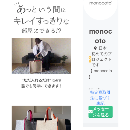
monoc
oto
日本
初めてのプ
ロジェクト
です
【 monocoto
】
“モノ”か
特定商取引
ら“コト”へ。
法に基づく
「モノを通
表記
メッセー
して素晴ら
ジを送る
しい体験を
お届けす
る」をコン