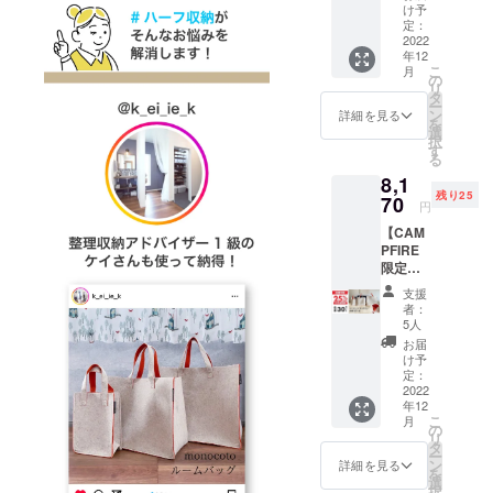
¥8,920(
Mサイ
け予
税・送
ズ×2 カ
定：
料込み)
2022
ラー：
年12
のとこ
ベー
こ
月
ろ、30
ジュ×マ
の
リ
セット
ンダリ
タ
ー
限定で
ン
ン
詳細を見る
を
18%OF
選
択
Fの
す
る
¥6,200(
8,1
税・送
残り25
料込み)
70
円
にて承
【CAM
りま
PFIRE
す。
限定価
【セッ
格】一
ト内
支援
般販売
容】 完
者：
予定価
成した
5人
格
製品：
お届
¥10,900
Mサイ
け予
(税・送
ズ×2 カ
定：
料込み)
2022
ラー：
年12
のとこ
グレー×
こ
月
ろ、30
ピンク
の
リ
セット
タ
ー
限定で
ン
詳細を見る
を
25%OF
選
択