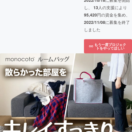
2022/10/18
に募集を開始
し、
13
人の支援により
95,420
円の資金を集め、
2022/11/08
に募集を終了
しました
もう一度プロジェク
トをやってほしい