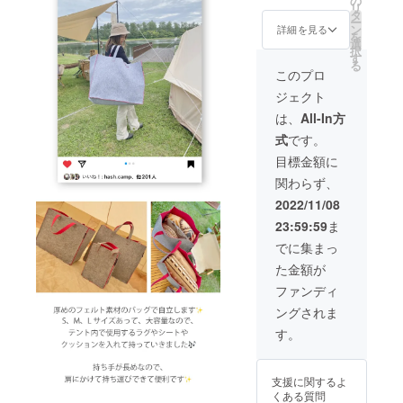
の
リ
セット
ジュ×マ
タ
ー
限定で
ンダリ
ン
詳細を見る
を
20%OF
ン
選
択
Fの
す
る
¥8,720(
このプロ
税・送
ジェクト
料込み)
にて承
は、
All-In方
りま
式
です。
す。
【セッ
目標金額に
ト内
関わらず、
容】 完
成した
2022/11/08
製品：
23:59:59
ま
SMLサ
イズ各1
でに集まっ
点 カ
た金額が
ラー：
グレー×
ファンディ
ピンク
ングされま
す。
支援に関するよ
くある質問