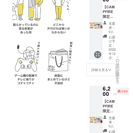
にて承
【CAM
りま
PFIRE
す。
限定価
【セッ
格】一
ト内
支援
般販売
容】 完
者：
予定価
成した
0人
格
製品：
お届
¥8,920(
Mサイ
け予
税・送
ズ×2 カ
定：
料込み)
2022
ラー：
年12
のとこ
グレー×
こ
月
ろ、30
ピンク
の
リ
セット
タ
ー
限定で
ン
詳細を見る
を
18%OF
選
択
Fの
す
る
¥6,200(
6,2
税・送
残り30
料込み)
00
円
にて承
【CAM
りま
PFIRE
す。
限定価
【セッ
格】一
ト内
支援
般販売
容】 完
者：
予定価
成した
0人
格
製品：
お届