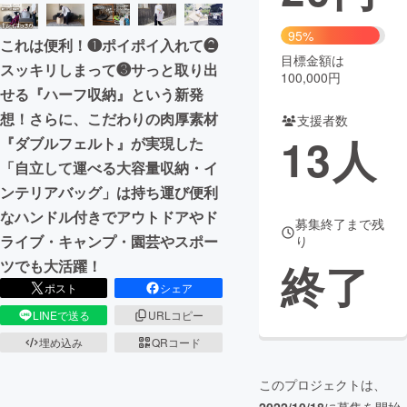
まちづくり・地域活性化
95%
これは便利！❶ポイポイ入れて❷
目標金額は
スッキリしまって❸サっと取り出
100,000円
CAMPFIRE for Social Good
CAMPFIRE Creation
せる『ハーフ収納』という新発
CAMPFIREふるさと納税
machi-ya
コミュニティ
想！さらに、こだわりの肉厚素材
支援者数
13
人
『ダブルフェルト』が実現した
「自立して運べる大容量収納・イ
ンテリアバッグ」は持ち運び便利
なハンドル付きでアウトドアやド
募集終了まで残
ライブ・キャンプ・園芸やスポー
り
終了
ツでも大活躍！
ポスト
シェア
LINEで送る
URLコピー
埋め込み
QRコード
このプロジェクトは、