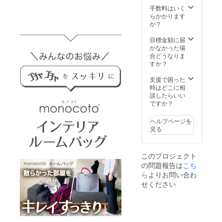
手数料はいく
らかかります
か？
目標金額に届
かなかった場
合どうなりま
すか？
支援で困った
時はどこに相
談したらいい
ですか？
ヘルプページを
見る
このプロジェクト
の問題報告は
こち
ら
よりお問い合わ
せください