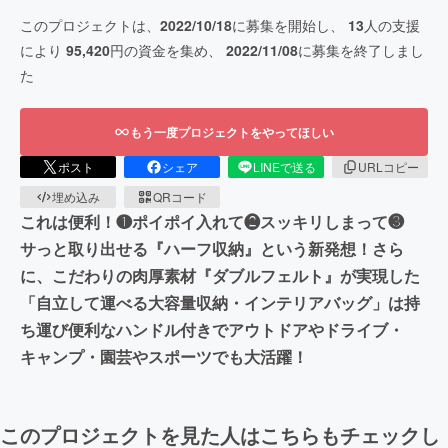
このプロジェクトは、
2022/10/18
に募集を開始し、
13
人の支援
により
95,420
円の資金を集め、
2022/11/08
に募集を終了しまし
た
もう一度プロジェクトをやってほしい
ポスト
シェア
LINEで送る
URLコピー
埋め込み
QRコード
これは便利！❶ポイポイ入れて❷スッキリしまって❸
サっと取り出せる『ハーフ収納』という新発想！さら
に、こだわりの肉厚素材『ダブルフェルト』が実現した
「自立して運べる大容量収納・インテリアバッグ」は持
ち運び便利なハンドル付きでアウトドアやドライブ・
キャンプ・園芸やスポーツでも大活躍！
このプロジェクトを見た人はこちらもチェックし