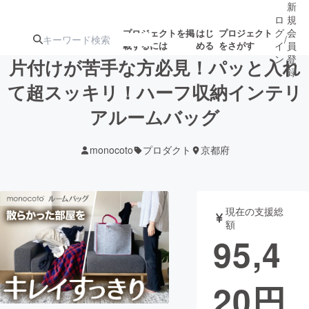
新
ロ
規
グ
会
プロジェクトを掲
はじ
プロジェクト
/
載するには
める
をさがす
イ
員
ン
登
片付けが苦手な方必見！パッと入れ
録
て超スッキリ！ハーフ収納インテリ
アルームバッグ
人気のプロ
注目のリ
注目の新着プロ
募集終了が近いプ
もうすぐ公開
ジェクト
ターン
ジェクト
ロジェクト
されます
monocoto
プロダクト
京都府
アート・写真
音楽
現在の支援総
テクノロジー・ガジェット
ゲーム・サ
額
95,4
映像・映画
書籍・雑誌
20
円
ビジネス・起業
チャレンジ