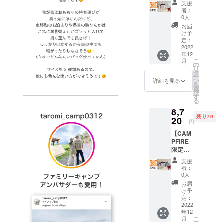
ト内
支援
般販売
容】 完
者：
予定価
成した
0人
格
製品：
お届
¥10,900
SMLサ
け予
(税・送
イズ各1
定：
料込み)
2022
点 カ
年12
のとこ
ラー：
こ
月
ろ、70
グレー×
の
リ
セット
ピンク
タ
ー
限定で
ン
詳細を見る
を
20%OF
選
択
Fの
す
る
¥8,720(
8,7
税・送
残り70
料込み)
20
円
にて承
【CAM
りま
PFIRE
す。
限定価
【セッ
格】一
ト内
支援
般販売
容】 完
者：
予定価
成した
0人
格
製品：
お届
¥10,900
SMLサ
け予
(税・送
イズ各1
定：
料込み)
2022
点 カ
年12
のとこ
ラー：
こ
月
ろ、70
ベー