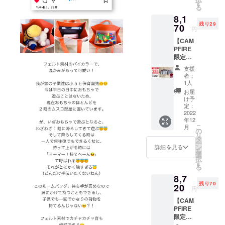
Fの
す
る
¥8,170(
8,1
税・送
残り29
料込み)
70
円
にて承
【CAM
りま
PFIRE
す。
限定価
【セッ
格】一
ト内
支援
般販売
容】 完
者：
予定価
成した
1人
格
製品：
お届
¥10,900
SMLサ
け予
(税・送
イズ各1
定：
料込み)
2022
点 カ
年12
のとこ
ラー：
こ
月
ろ、30
ベー
の
リ
セット
ジュ×マ
タ
ー
限定で
ンダリ
ン
詳細を見る
を
25%OF
ン
選
択
Fの
す
る
¥8,170(
8,7
税・送
残り70
料込み)
20
円
にて承
【CAM
りま
PFIRE
す。
限定価
【セッ
格】一