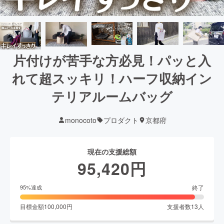
片付けが苦手な方必見！パッと入
れて超スッキリ！ハーフ収納イン
テリアルームバッグ
monocoto
プロダクト
京都府
現在の支援総額
95,420
円
終了
95
%達成
目標金額
100,000
円
支援者数
13
人