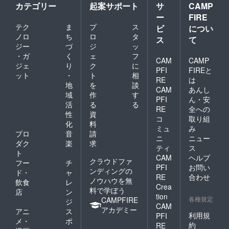
カテゴリー
起案サポート
サ
CAMP
ー
FIRE
テク
ま
プ
ス
ビ
につい
ノロ
ち
ロ
タ
ス
て
ジー
づ
ジ
ッ
・ガ
く
ェ
フ
CAM
CAMP
ジェ
り
ク
に
PFI
FIREと
ット
・
ト
相
RE
は
地
を
談
CAM
あんし
域
作
す
PFI
ん・安
活
る
る
RE
全への
性
資
コ
取り組
化
料
ミュ
み
プロ
音
請
ニ
ニュー
ダク
楽
求
ティ
ス
ト
CAM
ヘルプ
クラウドファ
フー
チ
PFI
お問い
ンディングの
ド・
ャ
RE
合わせ
ノウハウを無
飲食
レ
Crea
料で学ぼう
店
ン
tion
各種規定
CAMPFIRE
ジ
CAM
アカデミー
アニ
ス
利用規
PFI
メ・
ポ
約
RE