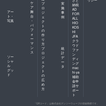
リシー
さと
ケ
プ
実
納税
ア
ロ
施
AD
アー
舞
ジ
事
FOR
ト・
台
ェ
例
ALL
写真
・
ク
HIO
パ
ト
KOS
フ
の
HI
ォ
作
JFA
ー
り
クラ
マ
方
ウド
ン
プ
統
ファ
ス
ロ
計
ン
ソー
ジ
デ
ディ
シャ
ェ
ー
ング
ル
ク
タ
mac
グッ
ト
hi-ya
ド
の
補助
広
金申
め
請サ
方
ポー
ト
「QRコード」は株式会社デンソーウェーブの登録商標です。