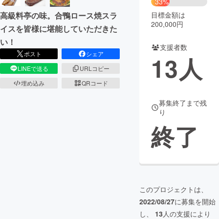
33%
目標金額は
高級料亭の味。合鴨ロース焼スラ
まちづくり・地域活性化
200,000円
イスを皆様に堪能していただきた
い！
支援者数
CAMPFIRE for Social Good
CAMPFIRE Creation
ポスト
シェア
13
人
CAMPFIREふるさと納税
machi-ya
コミュニティ
LINEで送る
URLコピー
埋め込み
QRコード
募集終了まで残
り
終了
このプロジェクトは、
2022/08/27
に募集を開始
し、
13
人の支援により