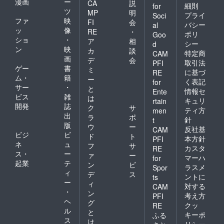
漫画
ー
CA
説
細則
for
ツ
MP
明
プライ
Soci
ファ
映
FI
会
バシー
al
ッ
像
RE
・
ポリ
Goo
ショ
・
ア
相
シー
d
ン
映
カ
談
特定商
CAM
画
デ
会
取引法
PFI
ゲー
書
ミ
に基づ
RE
ム・
籍
ー
く表記
for
サー
・
と
情報セ
Ente
ビス
雑
は
キュリ
rtain
開発
誌
ク
サ
ティ方
men
出
ラ
ポ
針
t
版
ウ
ー
反社基
CAM
ビジ
ビ
ド
ト
本方針
PFI
ネ
ュ
フ
サ
カスタ
RE
ス・
ー
ァ
ー
マーハ
for
起業
テ
ン
ビ
ラスメ
Spor
ィ
デ
ス
ントに
ts
ー
ィ
対する
CAM
・
ン
考え方
PFI
ヘ
グ
クッ
RE
ル
と
キーポ
ふる
ス
は