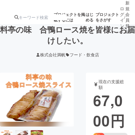
新
ロ
規
グ
会
プロジェクトを掲
はじ
プロジェクト
/
載するには
める
をさがす
イ
員
ン
登
料亭の味 合鴨ロース焼を皆様にお届
録
けしたい。
人気のプロ
注目のリ
注目の新着プロ
募集終了が近いプ
もうすぐ公開
株式会社満帆
フード・飲食店
ジェクト
ターン
ジェクト
ロジェクト
されます
アート・写真
音楽
現在の支援総
額
67,0
テクノロジー・ガジェット
ゲーム・サ
00
円
映像・映画
書籍・雑誌
ビジネス・起業
チャレンジ