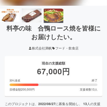
料亭の味 合鴨ロース焼を皆様に
お届けしたい。
株式会社満帆
フード・飲食店
現在の支援総額
67,000
円
終了
33
%達成
目標金額
200,000
円
支援者数
13
人
このプロジェクトは、
2022/08/27
に募集を開始し、
13
人の支援