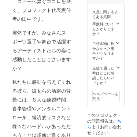
「コドモへ繋ぐココロを磨
用）→
T誌をお
毎月お
美ボ
ことを
一番人
送りし
送りし
ディメ
く」プロジェクト代表責任
願って
気のフ
支援に関するよ
ます。
ます。
イク ラ
おりま
レー
くある質問
者の田中です。
子ど
都度、
グレ
す。 ★
バーで
もたち
味変更
ス・
手数料はいく
ラグレ
す！子
の笑顔
も○、配
ワーク
らかかります
スプロ
どもた
突然ですが、みなさんス
は皆様
送周期
アウ
か？
テイン
ちやア
一人一
（2ヶ月
ト 」
1,000g
スリー
ポーツ選手や舞台で活躍す
人のご
に1回）
をお送
目標金額に届
（1kg）
トと同
支援の
の変
りしま
かなかった場
グリー
じたん
るアーティストたちの姿に
賜物だ
更、ま
す。
合どうなりま
ン
ぱく質
とご実
とめて
少しで
すか？
感動したことはございます
ティー
を食し
感いた
配送な
も、筋
味（西
て、健
だけれ
ども柔
か？
力低下
支援で困った
尾の抹
康生活
ば幸い
軟に対
防止、
時はどこに相
茶使
を営ん
です。
応しま
運動不
談したらいい
用）
で頂け
私たちに感動を与えてくれ
★宅ト
す！ ★
足解
ですか？
→1,000
れば幸
レブッ
月刊
消、肥
g（1kg
いで
る彼ら、彼女らの活躍の背
ク
LUXLE
満解消
）！！
す。 ★
ヘルプページを
→「
SS通信
にお役
一番人
リッチ
見る
景には、多大な練習時間、
世界一
→BEST
立てい
気のフ
チョコ
簡単な
BODY
ただ
レー
食事管理やメンタルコント
味 or ド
美ボ
JAPAN
き、喜
バーで
ライス
このプロジェクト
ディメ
（FUK
ロール、経済的リスクなど
び多い
す！子
トロベ
の問題報告は
こち
イク ラ
）
健康生
どもた
リー味
様々なハードルがあっただ
グレ
2018,W
ら
よりお問い合わ
活を営
ちやア
のどち
ス・
OMAN’
んでい
スリー
せください
らかを
ろうことは想像に難くあり
ワーク
S
ただく
トと同