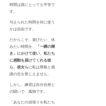
で頂け
りしま
時間は誰にとっても平等で
れば幸
す！
いで
す。
す。
★1,000
与えられた時間を何に使う
g（1kg
）！！
かは自由です。
リッチ
チョコ
味 ＆ド
だからこそ、遊びたい、休
ライス
トロベ
みたい時間を、
「一瞬の輝
リー味
の両方
き」にかけて使い、私たち
とも、
に感動を届けてくれる彼
グリー
ン
ら、彼女ら
に私は尊敬と感
ティー
味と一
謝の念を禁じえません。
緒にお
送りし
ます！
しかし、練習は自分自身と
の闘いで、孤独です。
「あなたの頑張りを私たち