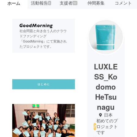
活動報告
支援者
仲間募集
コメント
ホーム
8
32
社会問題と向き合う人のクラウ
ドファンディング
「GoodMorning」にて実施され
たプロジェクトです。
LUXLE
SS_Ko
domo
HeTsu
nagu
日本
初めてのプ
ロジェクト
です