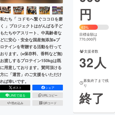
円
まちづくり・地域活性化
私たち「 コドモへ繋ぐココロを磨
く 」プロジェクトはがんばる子ど
CAMPFIRE for Social Good
CAMPFIRE Creation
63%
もたちやアスリート、中高齢者な
CAMPFIREふるさと納税
machi-ya
コミュニティ
目標金額は
770,000円
どに安心・安全な国産無添加※プ
ロテインを寄贈する活動を行って
支援者数
おります。(※保存料、香料など無)
32
人
お渡しするプロテイン150kgは既
に用意しております。賛同頂ける
方に「運営」のご支援をいただけ
募集終了まで残
れば幸いです。
り
ポスト
シェア
終了
LINEで送る
URLコピー
埋め込み
QRコード