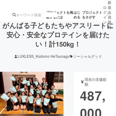
新
ロ
規
グ
会
プロジェクトを掲
はじ
プロジェクト
/
載するには
める
をさがす
イ
員
ン
登
がんばる子どもたちやアスリートに
録
安心・安全なプロテインを届けた
い！計150kg！
人気のプロ
注目のリ
注目の新着プロ
募集終了が近いプ
もうすぐ公開
ジェクト
ターン
ジェクト
ロジェクト
されます
LUXLESS_Kodomo HeTsunagu
ソーシャルグッド
アート・写真
音楽
現在の支援総
テクノロジー・ガジェット
ゲーム・サ
額
487,
映像・映画
書籍・雑誌
000
ビジネス・起業
チャレンジ