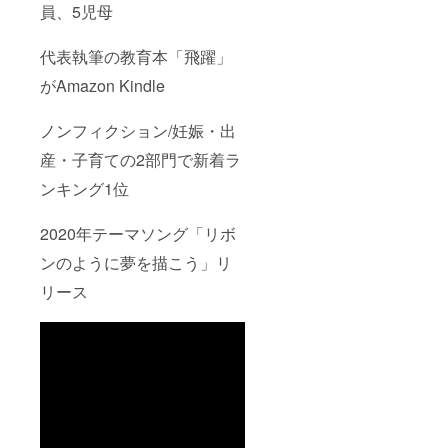
員、5児母
代表執筆の教育本「飛躍」
がAmazon Kindle
ノンフィクション/妊娠・出
産・子育ての2部門で新着ラ
ンキング1位
2020年テーマソング「リボ
ンのように夢を描こう」リ
リース