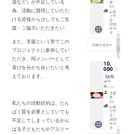
REPOR
送など）が不足している
メール
賜物だ
者：
まっている
T誌、宅
→「 コ
とご実
0人
為、活動に賛同していただ
トレ
ドモへ
感いた
子どもたち
お届
ブッ
繋ぐコ
だけれ
け予
やアスリー
ける皆様から少しでもご支
ク、 ラ
コロを
定：
ば幸い
グレス
2022
トを応援し
磨く 」
です。
援・ご協力いただきたい
年12
プロテ
運営事
★宅ト
ていくこと
こ
月
イン
務局よ
の
レブッ
リ
です。
250g
りお礼
タ
ク
また、支援という形でこの
ー
グリー
のメー
ン
→「
詳細を見る
を
ン
ルをお
プロジェクトに参加してい
選
世界一
「 あ
択
ティー
送りし
す
簡単な
る
る 」とこ
ただき、同メンバーとして
味（西
ます。
美ボ
10,
尾の抹
★活動
ディメ
ろから「
喜びを分かち合いたいと考
茶使
000
REPOR
イク ラ
円
ない 」と
用））
T誌→寄
グレ
えております。
【お礼
+リッチ
ころへ。
贈活動
ス・
メー
チョコ
や団体
ワーク
ル、活
味 or ド
様など
アウ
たんぱく質
動
ライス
をご紹
ト 」
支援
REPOR
トロベ
介する
を” 分け合
をお送
者：
T誌、宅
リー味
REPOR
4人
私たちの活動目的は、たん
りしま
う ”この活
トレ
250gを
T誌をお
す。
お届
ブッ
動に少しで
お送り
ぱく質を必要としていても
送りし
け予
少しで
ク、 ラ
しま
定：
ます。
も、筋
もご賛同い
不足してしまっているがん
グレス
2022
す。】
子ど
力低下
ただけまし
年12
プロテ
★お礼
もたち
防止、
こ
月
ばる子どもたちやアスリー
イン
メール
たら、是非
の
の笑顔
運動不
リ
1,000g