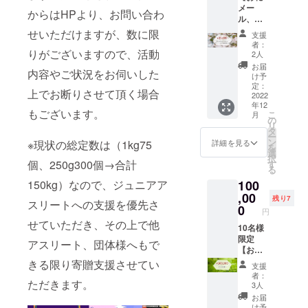
一人一
も、筋
メー
リッチ
贈活動
人のご
からはHPより、お問い合わ
力低下
ル、活
チョコ
や団体
支援の
防止、
動
or ドラ
せいただけますが、数に限
様など
賜物だ
運動不
支援
REPOR
イスト
をご紹
とご実
者：
足解
T誌、宅
りがございますので、活動
ロベ
介する
2人
感いた
消、肥
トレ
リー
REPOR
だけれ
お届
満解消
内容やご状況をお伺いした
ブッ
1,000g
T誌をお
け予
ば幸い
にお役
ク、 ラ
（1kg）
定：
送りし
です。
立てい
上でお断りさせて頂く場合
グレス
2022
をお送
ます。
★宅ト
ただ
年12
プロテ
りしま
子ど
レブッ
もございます。
き、喜
こ
月
イン
す。】
の
もたち
ク
び多い
リ
1,000g
★お礼
タ
の笑顔
→「
健康生
ー
（1kg）
メール
ン
は皆様
詳細を見る
※現状の総定数は（1kg75
世界一
活を営
を
グリー
→「 コ
選
一人一
簡単な
んでい
択
ン
個、250g300個→合計
ドモへ
す
人のご
美ボ
ただく
る
ティー
繋ぐコ
支援の
ディメ
ことを
150kg）なので、ジュニアア
100
味（西
コロを
賜物だ
イク ラ
願って
尾の抹
,00
磨く 」
とご実
グレ
残り7
おりま
スリートへの支援を優先さ
茶使
運営事
0
感いた
ス・
す。 ★
円
用） ＋
務局よ
だけれ
ワーク
ラグレ
せていただき、その上で他
リッチ
10名様
りお礼
ば幸い
アウ
スプロ
チョコ
限定
のメー
です。
アスリート、団体様へもで
ト 」
テイン
1,000g
【お礼
ルをお
★宅ト
をお送
250gグ
（1kg）
メー
送りし
きる限り寄贈支援させてい
レブッ
りしま
リーン
支援
＋ドラ
ル、活
ます。
ク
す。
者：
ティー
ただきます。
イスト
動
★活動
→「
3人
少しで
味（西
ロベ
REPOR
REPOR
世界一
も、筋
お届
尾の抹
リー
T誌、宅
T誌→寄
簡単な
け予