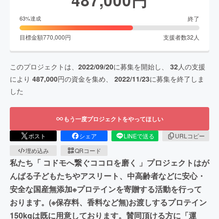
終了
63
%達成
目標金額
770,000
円
支援者数
32
人
このプロジェクトは、
2022/09/20
に募集を開始し、
32
人の支援
により
487,000
円の資金を集め、
2022/11/23
に募集を終了しま
した
もう一度プロジェクトをやってほしい
ポスト
シェア
LINEで送る
URLコピー
埋め込み
QRコード
私たち「 コドモへ繋ぐココロを磨く 」プロジェクトはが
んばる子どもたちやアスリート、中高齢者などに安心・
安全な国産無添加※プロテインを寄贈する活動を行って
おります。(※保存料、香料など無)お渡しするプロテイン
150kgは既に用意しております。賛同頂ける方に「運