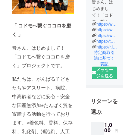
皆さん、は
じめまし
て！「コド
モへ繋ぐコ
https://www.hotslimstudiojapan.com/csr/
「 コドモへ繋ぐココロを磨
コロを磨
https://www.instagram.com/all_hotslim/
く 」
く」プロ
https://www.youtube.com/watch?v=kDmXN0z843c
https://twitter.com/luxlessofficial
ジェクトで
https://r.luxless.jp/hc0/
皆さん、はじめまして！
す。
特定商取引
「コドモへ繋ぐココロを磨
法に基づく
私たちは、
表記
く」プロジェクトです。
がんばる子
メッセー
どもたちや
ジを送る
私たちは、がんばる子ども
アスリー
たちやアスリート、病院、
ト、病院、
中高齢者な
中高齢者などに安心・安全
リターンを
どに無添加※
な国産無添加※たんぱく質を
たんぱく質
選ぶ
寄贈する活動を行っており
を寄贈支援
する活動を
ます。※着色料、香料、保存
1,0
行っており
00
料、乳化剤、消泡剤、人工
円
ます。