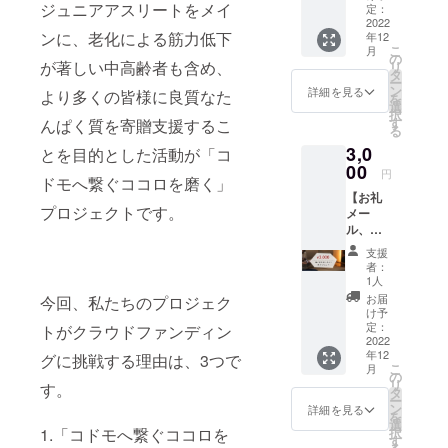
ジュニアアスリートをメイ
す。】
定：
ぱく質不足
★お礼
2022
に陥ってい
ンに、老化による筋力低下
年12
メール
こ
月
る方が少な
→「 コ
の
が著しい中高齢者も含め、
リ
ドモへ
タ
くありませ
ー
繋ぐコ
ン
詳細を見る
より多くの皆様に良質なた
ん。
を
コロを
選
択
磨く 」
す
んぱく質を寄贈支援するこ
る
運営事
ジュニアア
3,0
務局よ
とを目的とした活動が「コ
スリートを
りお礼
00
円
ドモへ繋ぐココロを磨く」
のメー
メインに、
【お礼
ルをお
老化による
プロジェクトです。
メー
送りし
ル、活
筋力低下が
ます。
動
★活動
著しい中高
支援
REPOR
REPOR
者：
齢者も含
T誌、宅
T誌→寄
1人
トレ
贈活動
め、より多
お届
今回、私たちのプロジェク
ブック
や団体
け予
くの皆様に
をお送
様など
定：
トがクラウドファンディン
良質なたん
りしま
2022
をご紹
年12
す。】
グに挑戦する理由は、3つで
介する
ぱく質を寄
こ
月
★お礼
REPOR
の
贈支援する
リ
す。
メール
T誌をお
タ
ー
→「 コ
ことを目的
送りし
ン
詳細を見る
を
ドモへ
ます。
選
とした活動
1.「コドモへ繋ぐココロを
択
繋ぐコ
子ど
す