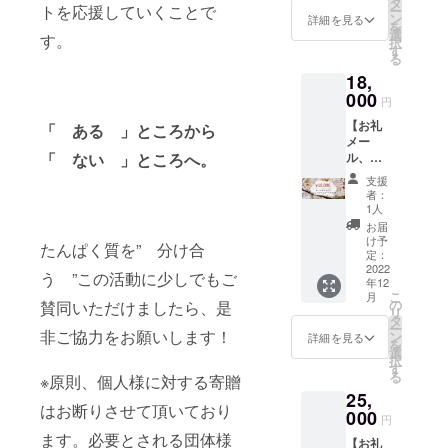
→「 コ
タ
は皆様
足解
ご協力お願
トを応援していくことで
ー
（1kg）
ドモへ
ン
一人一
詳細を見る
消、肥
を
いします！
グ
繋ぐコ
選
人のご
満解消
す。
択
リーン
コロを
す
支援の
にお役
る
ティー
磨く 」
賜物だ
立てい
18,
味（西
運営事
とご実
ただ
尾の抹
000
務局よ
感いた
き、喜
円
茶使
りお礼
だけれ
び多い
【お礼
用）を
「 ある 」ところから
のメー
ば幸い
健康生
メー
お送り
ルをお
です。
活を営
「 ない 」ところへ。
ル、活
しま
送りし
★宅ト
んでい
動
す。】
ます。
レブッ
ただく
支援
REPOR
★お礼
★活動
ク
者：
ことを
T誌、宅
メール
REPOR
1人
→「
願って
トレ
→「 コ
T誌→寄
世界一
お届
おりま
ブッ
ドモへ
贈活動
け予
簡単な
す。
たんぱく質を” 分け合
ク、 ラ
繋ぐコ
定：
や団体
美ボ
グレス
2022
コロを
様など
ディメ
う ”この活動に少しでもご
年12
プロテ
磨く 」
をご紹
イク ラ
こ
月
イン
運営事
の
賛同いただけましたら、是
介する
グレ
リ
1,000g
務局よ
タ
REPOR
ス・
ー
（1kg）
非ご協力をお願いします！
りお礼
ン
T誌をお
詳細を見る
ワーク
を
グ
のメー
選
送りし
アウ
択
リーン
ルをお
す
ます。
ト 」
る
※原則、個人様に対する寄贈
ティー
送りし
子ど
をお送
25,
味（西
ます。
もたち
りしま
はお断りさせて頂いており
尾の抹
000
★活動
の笑顔
す。
円
茶使
REPOR
は皆様
少しで
ます。必要とされる団体様
【お礼
用） ＋
T誌→寄