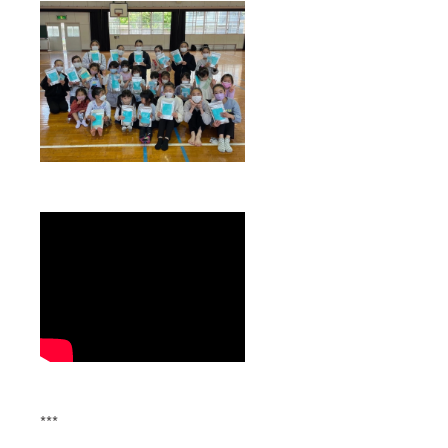
テイン
あわせ
じたん
1,000g
たPick
ぱく質
（1kg）
Upワー
を食し
グリー
クアウ
て、健
ン
ト、4.
康生活
ティー
ご愛飲
を営ん
味（西
者様の
で頂け
尾の抹
声な
れば幸
茶使
ど。
いで
用）
す。
→1,000
★1,000
g（1kg
g（1kg
）！！
）！！
一番人
リッチ
気のフ
チョコ
レー
味 or ド
バーで
ライス
す！子
トロベ
どもた
リー味
ちやア
のどち
スリー
らかを
トと同
選んで
じたん
頂き、
ぱく質
グリー
を食し
ン
て、健
ティー
***
康生活
と一緒
を営ん
にお送