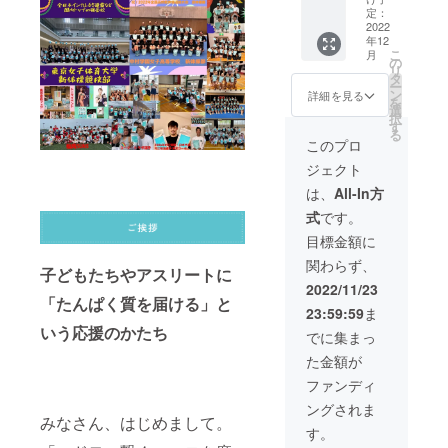
力低下
茶使
1,000g
トレ
贈活動
定：
美ボ
防止、
用）→
（1kg）
ブッ
2022
や団体
ディメ
運動不
一番人
年12
をお送
ク、月
様など
イク ラ
足解
気のフ
こ
月
りしま
刊
をご紹
の
グレ
消、肥
レー
リ
す。】
LUXLE
介する
タ
ス・
満解消
バーで
ー
★お礼
SS通
REPOR
ン
ワーク
詳細を見る
にお役
す！子
を
メール
信、ラ
T誌をお
選
アウ
立てい
どもた
択
→「 コ
グレス
送りし
す
ト 」
ただ
ちやア
る
ドモへ
プロテ
ます。
をお送
このプロ
き、喜
スリー
繋ぐコ
イン
子ど
りしま
び多い
トと同
ジェクト
コロを
1,000g
もたち
す。
健康生
じたん
磨く 」
（1kg）
の笑顔
少しで
は、
All-In方
活を営
ぱく質
運営事
お好き
は皆様
も、筋
んでい
を食し
式
です。
務局よ
な味を1
一人一
力低下
ただく
て、健
りお礼
年間、
人のご
防止、
目標金額に
ことを
康生活
のメー
毎月お
支援の
運動不
願って
を営ん
関わらず、
ルをお
送りし
賜物だ
足解
子どもたちやアスリートに
おりま
で頂け
送りし
ま
とご実
消、肥
2022/11/23
す。 ★
れば幸
ます。
す。】
「たんぱく質を届ける」と
感いた
満解消
ラグレ
いで
23:59:59
ま
★LUXL
★お好
だけれ
にお役
スプロ
す。
いう応援のかたち
ESS通
きな味
ば幸い
立てい
でに集まっ
テイン
信→寄
のラグ
です。
ただ
250gグ
た金額が
贈活動
レスプ
★宅ト
き、喜
リーン
や団体
ロテイ
レブッ
び多い
ファンディ
ティー
様など
ン
ク
健康生
味（西
ングされま
をご紹
1,000g
→「
活を営
尾の抹
みなさん、はじめまして。
介する
（1kg）
世界一
んでい
す。
茶使
REPOR
を1年間
簡単な
ただく