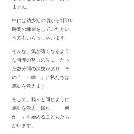
選んで
アウ
CLASS
ことを
じたん
頂き、
ません。
ト 」
グラン
願って
ぱく質
グリー
をお送
プリ塚
おりま
を食し
ン
りしま
原祥子
す。 ★
て、健
中には幼少期の頃から1日10
ティー
す。
監修の
ラグレ
康生活
味と一
少しで
【 月刊
スプロ
時間の練習をしていたとい
を営ん
緒にお
も、筋
LUXLE
テイン
で頂け
送りし
う方もいらっしゃいます。
力低下
SS通信
1,000g
れば幸
ます！
防止、
vol.1～
（1kg）
いで
運動不
】も毎
グリー
す。
そんな、気が遠くなるよう
足解
月配送
ン
消、肥
しま
ティー
な時間の努力の先に、たっ
満解消
す。1.
味（西
にお役
寄贈支
尾の抹
た数分間の演技があり、そ
立てい
援団体
茶使
ただ
様のご
用）
の「 一瞬 」に私たちは
き、喜
紹介、
→1,000
び多い
2.プロ
感動を覚えます。
g（1kg
健康生
テイン
）！！
活を営
（たん
一番人
そして、我々と同じように
んでい
ぱく
気のフ
ただく
質、栄
レー
感動を覚え、憧れ、「 何
ことを
養素）
バーで
願って
に関す
す！子
か 」を始めるこどもたち
おりま
るQ＆
どもた
す。 ★
A、3.鍛
ちやア
がいます。
ラグレ
えたい
スリー
スプロ
部位に
トと同