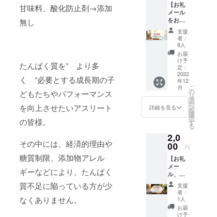
【お礼
甘味料、酸化防止剤→添加
メール
たんぱく質
をお送
無し
りしま
を” より多
支援
す。】
者：
く ”必要と
★お礼
8人
メール
する成長期
お届
→「 コ
け予
の子どもた
たんぱく質を” より多
ドモへ
定：
ちやパ
繋ぐコ
2022
く ”必要とする成長期の子
年12
コロを
フォーマン
こ
月
磨く 」
の
どもたちやパフォーマンス
スを向上さ
リ
運営事
タ
ー
せたいアス
務局よ
を向上させたいアスリート
ン
詳細を見る
を
りお礼
選
リートの皆
択
の皆様。
のメー
す
様。
る
ルをお
2,0
送りし
その中には、経済的理由や
ます。
00
その中に
円
糖質制限、添加物アレル
は、経済的
【お礼
メー
理由や糖質
ギーなどにより、たんぱく
ル、活
制限、添加
動
質不足に陥っている方が少
支援
REPOR
物アレル
者：
T誌をお
なくありません。
1人
ギーなどに
送りし
お届
より、たん
ま
け予