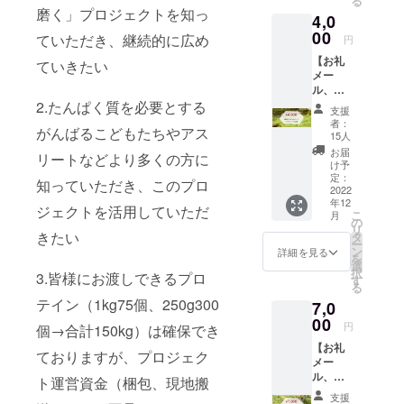
る
が「コドモ
コロを
もたち
磨く」プロジェクトを知っ
4,0
磨く 」
の笑顔
へ繋ぐココ
運営事
00
は皆様
ていただき、継続的に広め
円
ロを磨く」
務局よ
一人一
【お礼
プロジェク
りお礼
ていきたい
人のご
メー
のメー
支援の
トです。
ル、活
ルをお
賜物だ
動
2.たんぱく質を必要とする
送りし
とご実
支援
REPOR
ます。
※着色料、香
感いた
者：
がんばるこどもたちやアス
T誌、宅
★活動
だけれ
15人
料、保存
トレ
REPOR
ば幸い
お届
リートなどより多くの方に
料、乳化
ブッ
T誌→寄
です。
け予
ク、 ラ
贈活動
定：
剤、消泡
知っていただき、このプロ
グレス
2022
や団体
剤、人工甘
年12
プロテ
様など
ジェクトを活用していただ
こ
月
イン
味料、酸化
をご紹
の
リ
250g
きたい
介する
タ
防止剤→添
ー
グリー
REPOR
ン
詳細を見る
を
加なし
ン
T誌をお
選
択
3.皆様にお渡しできるプロ
ティー
送りし
す
る
味（西
ます。
私たちの活
テイン（1kg75個、250g300
7,0
尾の抹
子ど
動目的は、
茶使
00
もたち
円
個→合計150kg）は確保でき
用）を
の笑顔
たんぱく質
【お礼
お送り
は皆様
ておりますが、プロジェク
を必要とし
メー
しま
一人一
ル、活
す。】
ていても不
人のご
ト運営資金（梱包、現地搬
動
★お礼
支援の
支援
足してし