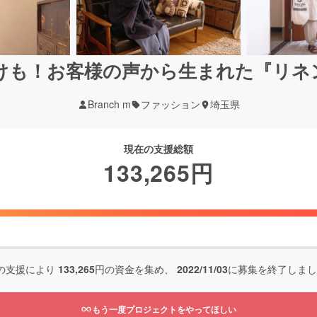
けも！お客様の声から生まれた『リネ
Branch m
ファッション
埼玉県
現在の支援総額
133,265
円
の支援により
133,265
円の資金を集め、
2022/11/03
に募集を終了しまし
もう一度プロジェクトをやってほしい