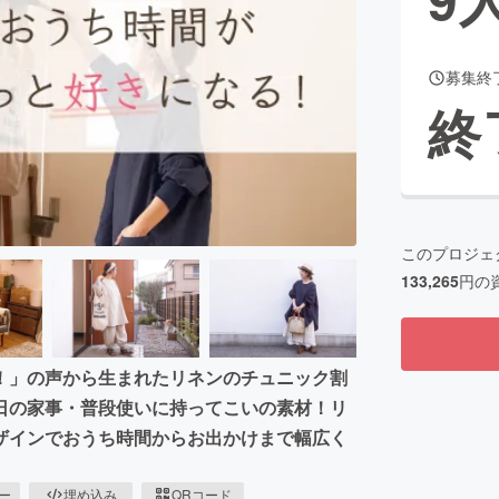
募集終
CAMPFIRE for Social Good
CAMPFIRE Creation
終
CAMPFIREふるさと納税
machi-ya
コミュニティ
このプロジェ
133,265
円の
！」の声から生まれたリネンのチュニック割
日の家事・普段使いに持ってこいの素材！リ
ザインでおうち時間からお出かけまで幅広く
ピー
埋め込み
QRコード