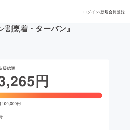
ログイン
/
新規会員登録
ン割烹着・ターバン』
うすぐ公開されます
支援総額
プロダクト
3,265
円
ファッション
スポーツ
00,000円
数
ア
ソーシャルグッド
人