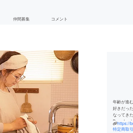
仲間募集
コメント
年齢が進
好きだっ
なってき
Branc
https://
なりたい
特定商取