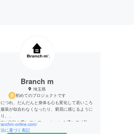
Branch m
埼玉県
初めてのプロジェクトです
むにつれ、だんだんと身体も心も変化して若いころ
た服装が似合わなくなったり、窮屈に感じるように
たり、、
h m’.では年齢を重ねてもファッションを通して「私の
branchm-online.com/
私」になるためのお手伝いをするお洋服をお客様の
引法に基づく表記