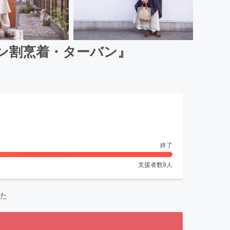
ン割烹着・ターバン』
終了
支援者数
9
人
た