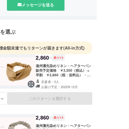
に作っています。
メッセージを送る
を選ぶ
標金額未達でもリターンが届きます
(All-in方式)
2,860
円
残り
15
遠州灘先染めリネン・ヘアターバン
販売予定価格 ￥3,300（税込）→
早割 ￥2,860（税・送料込） ・先
着 15着限定 ・カラー：マスター
支援者：0人
ド ・ヘアターバンサイズ：全長 約
お届け予定：2022年12月
27cm/幅 約10cm ※同商品でも生産
の過程で1〜2cmの個体差が生じる
場合があります。
このリターンを選択する
る
2,860
円
残り
15
遠州灘先染めリネン・ヘアターバン