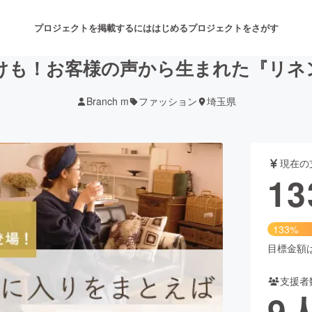
プロジェクトを掲載するには
はじめる
プロジェクトをさがす
けも！お客様の声から生まれた『リネ
Branch m
ファッション
埼玉県
注目のリターン
注目の新着プロジェクト
募集終了が近いプロジェクト
も
現在の
音楽
舞台・パフォーマンス
13
ゲーム・サービス開発
フード・飲食店
133%
書籍・雑誌出版
アニメ・漫画
目標金額は1
支援者
チャレンジ
ビューティー・ヘルスケ
9