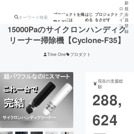
新
ロ
規
グ
会
プロジェクトを掲
はじ
プロジェクト
/
載するには
める
をさがす
イ
員
ン
登
15000Paのサイクロンハンディク
録
リーナー掃除機【Cyclone-F35】
人気のプロ
注目のリ
注目の新着プロ
募集終了が近いプ
もうすぐ公開
Trive One
プロダクト
ジェクト
ターン
ジェクト
ロジェクト
されます
アート・写真
音楽
現在の支援総
額
288,
テクノロジー・ガジェット
ゲーム・サ
624
映像・映画
書籍・雑誌
ビジネス・起業
チャレンジ