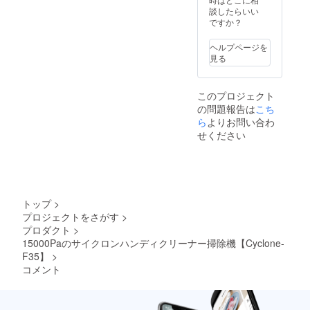
売価格
談したらいい
が販売
ですか？
予定価
格より
ヘルプページを
下がる
見る
可能性
もござ
いま
このプロジェクト
す。
の問題報告は
こち
ら
よりお問い合わ
せください
トップ
>
プロジェクトをさがす
>
プロダクト
>
15000Paのサイクロンハンディクリーナー掃除機【Cyclone-
F35】
>
コメント