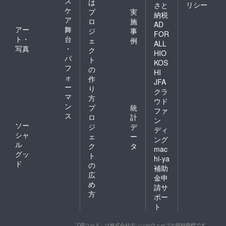
ス
は
リシー
さと
ケ
プ
実
納税
ア
ロ
施
AD
アー
舞
ジ
事
FOR
ト・
台
ェ
例
ALL
写真
・
ク
HIO
パ
ト
KOS
フ
の
HI
ォ
作
JFA
ー
り
クラ
マ
方
ウド
ン
プ
統
ファ
ス
ロ
計
ン
ソー
ジ
デ
ディ
シャ
ェ
ー
ング
ル
ク
タ
mac
グッ
ト
hi-ya
ド
の
補助
広
金申
め
請サ
方
ポー
ト
「QRコード」は株式会社デンソーウェーブの登録商標です。