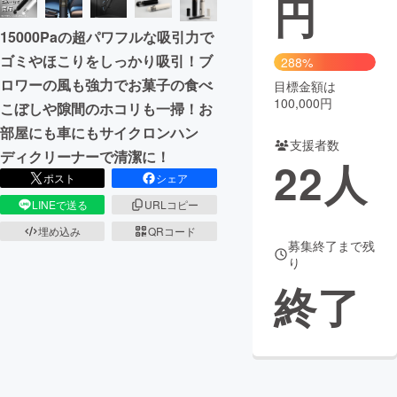
円
まちづくり・地域活性化
15000Paの超パワフルな吸引力で
ゴミやほこりをしっかり吸引！ブ
288%
ロワーの風も強力でお菓子の食べ
目標金額は
CAMPFIRE for Social Good
CAMPFIRE Creation
100,000円
こぼしや隙間のホコリも一掃！お
CAMPFIREふるさと納税
machi-ya
コミュニティ
部屋にも車にもサイクロンハン
支援者数
ディクリーナーで清潔に！
22
人
ポスト
シェア
LINEで送る
URLコピー
埋め込み
QRコード
募集終了まで残
り
終了