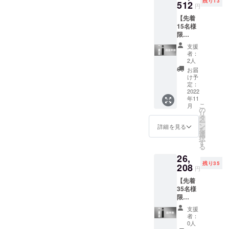
残り13
商品代
512
をいた
円
金に
だき、
【先着
は、ご
現在進
15名様
自宅ま
めてい
限
での送
る環境
定！】
料も含
から量
支援
「Cyclo
まれて
産体制
者：
ne-
おりま
を更に
2人
F35」 2
す。
整える
お届
個 [一般
【その
ことが
け予
販売予
他注意
定：
できた
定価格
2022
事項】
場合、
年11
33,600
※本プロ
正規販
こ
月
円
ジェク
の
売価格
リ
（税・
トを通
タ
が販売
ー
送料
して想
ン
予定価
詳細を見る
を
込）の
定を上
選
格より
択
33％OF
回る応
す
下がる
る
F] 【送
援購入
可能性
26,
料につ
をいた
もござ
残り35
いて】
208
だき、
いま
円
商品代
現在進
す。
【先着
金に
めてい
【先着
35名様
は、ご
る環境
35名様
限
自宅ま
から量
限
定！】
での送
産体制
定！】
支援
「Cyclo
料も含
を更に
「Cyclo
者：
ne-
まれて
整える
0人
ne-