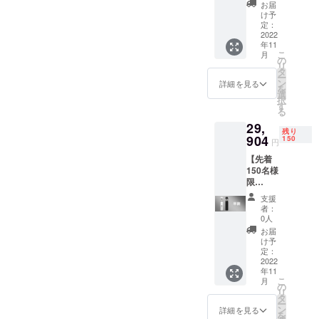
F35」 2
おりま
ことが
F35」 1
お届
個 [一般
す。
できた
け予
個 [一般
販売予
【その
定：
場合、
販売予
定価格
2022
他注意
正規販
定価格
年11
33,600
事項】
売価格
16,800
こ
月
円
※本プロ
の
が販売
円
リ
（税・
ジェク
タ
予定価
（税・
ー
送料
トを通
ン
格より
詳細を見る
送料
を
込）の
して想
選
下がる
込）の
択
22％OF
定を上
す
可能性
20％OF
る
F] 【送
回る応
もござ
F] 【送
29,
料につ
援購入
いま
料につ
残り
いて】
904
をいた
150
す。
いて】
円
商品代
だき、
商品代
【先着
金に
現在進
金に
150名様
は、ご
めてい
は、ご
限
自宅ま
る環境
自宅ま
定！】
での送
から量
での送
支援
「Cyclo
料も含
産体制
者：
料も含
ne-
まれて
を更に
0人
まれて
F35」 2
おりま
整える
お届
おりま
個 [一般
す。
ことが
け予
す。
販売予
【その
定：
できた
【その
定価格
2022
他注意
場合、
他注意
年11
33,600
事項】
正規販
事項】
こ
月
円
※本プロ
の
売価格
※本プロ
リ
（税・
ジェク
タ
が販売
ジェク
ー
送料
トを通
ン
予定価
詳細を見る
トを通
を
込）の