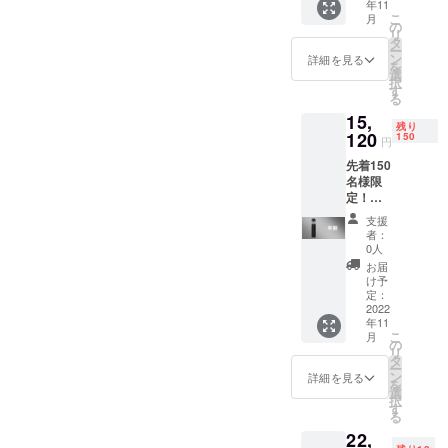
年11
16,800
こ
い
月
円
の
リ
（税・
タ
ー
送料
ン
詳細を見る
を
込）の
選
択
20％OF
す
る
F] 【送
15,
料につ
残り
いて】
120
150
円
商品代
先着150
金に
名様限
は、ご
定！】
自宅ま
「Cyclo
での送
支援
ne-
料も含
者：
F35」 1
まれて
0人
個 [一般
おりま
お届
販売予
す。
け予
定価格
【その
定：
16,800
2022
他注意
年11
円
事項】
こ
月
（税・
※本プロ
の
リ
送料
ジェク
タ
ー
込）の
トを通
ン
詳細を見る
を
10％OF
して想
選
択
F] 【送
定を上
す
る
料につ
回る応
22,
いて】
援購入