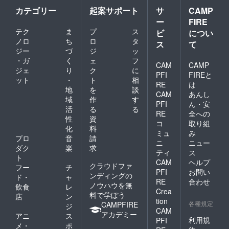
カテゴリー
起案サポート
サ
CAMP
ー
FIRE
テク
ま
プ
ス
ビ
につい
ノロ
ち
ロ
タ
ス
て
ジー
づ
ジ
ッ
・ガ
く
ェ
フ
CAM
CAMP
ジェ
り
ク
に
PFI
FIREと
ット
・
ト
相
RE
は
地
を
談
CAM
あんし
域
作
す
PFI
ん・安
活
る
る
RE
全への
性
資
コ
取り組
化
料
ミュ
み
プロ
音
請
ニ
ニュー
ダク
楽
求
ティ
ス
ト
CAM
ヘルプ
クラウドファ
フー
チ
PFI
お問い
ンディングの
ド・
ャ
RE
合わせ
ノウハウを無
飲食
レ
Crea
料で学ぼう
店
ン
tion
各種規定
CAMPFIRE
ジ
CAM
アカデミー
アニ
ス
利用規
PFI
メ・
ポ