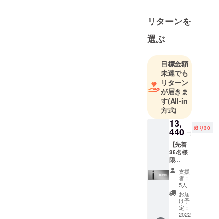
プチームで
す。家庭用
リターンを
品、工家電
製品、面白
選ぶ
く便利を追
求するよう
目標金額
に構成され
未達でも
ています。
リターン
チームの目
が届きま
標は、高品
す
(All-in
方式)
質で「便
利」「面白
13,
残り30
440
い」「革新
円
的」をお客
【先着
35名様
様の手にを
限
モットーに
定！】
支援
運営してお
「Cyclo
者：
ne-
ります。是
5人
F35」 1
お届
非私たちの
個 [一般
け予
商品をお楽
販売予
定：
定価格
2022
しみくださ