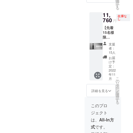
して想
選
格より
して想
択
11％OF
定を上
す
下がる
定を上
る
F] 【送
回る応
可能性
回る応
11,
料につ
援購入
もござ
援購入
在庫な
いて】
760
をいた
し
いま
円
をいた
商品代
だき、
す。
だき、
【先着
金に
現在進
現在進
15名様
は、ご
めてい
めてい
限
自宅ま
る環境
る環境
定！】
での送
から量
支援
から量
「Cyclo
料も含
産体制
者：
産体制
ne-
まれて
を更に
15人
を更に
F35」 1
おりま
整える
お届
整える
個 [一般
す。
ことが
け予
ことが
販売予
【その
定：
できた
できた
定価格
2022
他注意
場合、
場合、
年11
16,800
事項】
正規販
正規販
こ
月
円
※本プロ
の
売価格
売価格
リ
（税・
ジェク
タ
が販売
が販売
ー
送料
トを通
ン
予定価
詳細を見る
予定価
を
込）の
して想
選
格より
格より
択
30％OF
定を上
す
下がる
下がる
る
F] 【送
回る応
可能性
このプロ
可能性
料につ
援購入
もござ
もござ
ジェクト
いて】
をいた
いま
いま
商品代
だき、
す。
は、
All-In方
す。 閉
金に
現在進
じる
式
です。
は、ご
めてい
自宅ま
る環境