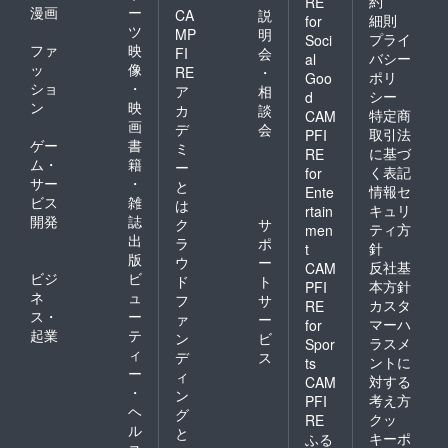
約
RE
漫画
ー
CA
説
細則
for
ツ
MP
明
プライ
Soci
ファ
映
FI
会
バシー
al
ッ
像
RE
・
ポリ
Goo
ショ
・
ア
相
シー
d
ン
映
カ
談
特定商
CAM
画
デ
会
取引法
PFI
ゲー
書
ミ
に基づ
RE
ム・
籍
ー
く表記
for
サー
・
と
情報セ
Ente
ビス
雑
は
キュリ
rtain
開発
誌
ク
サ
ティ方
men
出
ラ
ポ
針
t
版
ウ
ー
反社基
CAM
ビジ
ビ
ド
ト
本方針
PFI
ネ
ュ
フ
サ
カスタ
RE
ス・
ー
ァ
ー
マーハ
for
起業
テ
ン
ビ
ラスメ
Spor
ィ
デ
ス
ントに
ts
ー
ィ
対する
CAM
・
ン
考え方
PFI
ヘ
グ
クッ
RE
ル
と
キーポ
ふる