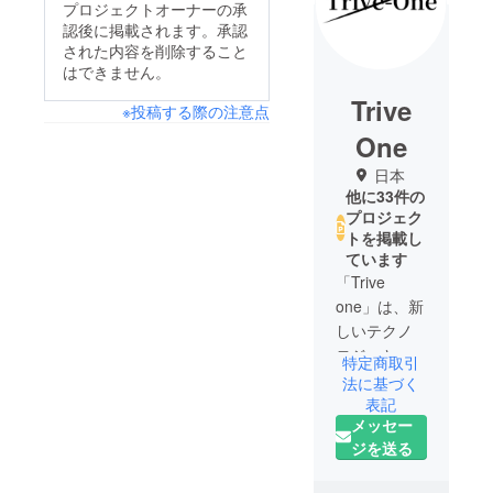
プロジェクトオーナーの承
認後に掲載されます。承認
された内容を削除すること
はできません。
Trive
※投稿する際の注意点
One
日本
他に33件の
プロジェク
トを掲載し
ています
「Trive
one」は、新
しいテクノ
ロジーと革
特定商取引
新的な家電
法に基づく
製品の提供
表記
メッセー
に特化した
ジを送る
新しいス
タートアッ