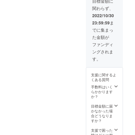
目標金額に
での送
から量
関わらず、
料も含
産体制
まれて
を更に
2022/10/30
おりま
整える
23:59:59
ま
す。
ことが
【その
できた
でに集まっ
他注意
場合、
た金額が
事項】
正規販
※本プロ
売価格
ファンディ
ジェク
が販売
ングされま
トを通
予定価
して想
格より
す。
定を上
下がる
回る応
可能性
援購入
もござ
支援に関するよ
をいた
いま
くある質問
だき、
す。
現在進
手数料はいく
めてい
らかかります
る環境
か？
から量
産体制
目標金額に届
を更に
かなかった場
整える
合どうなりま
ことが
すか？
できた
場合、
支援で困った
正規販
時はどこに相