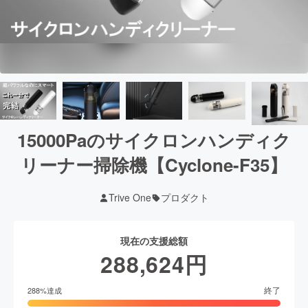
15000Paのサイクロンハンディク
リーナー掃除機【Cyclone-F35】
Trive One
プロダクト
現在の支援総額
288,624
円
終了
288
%達成