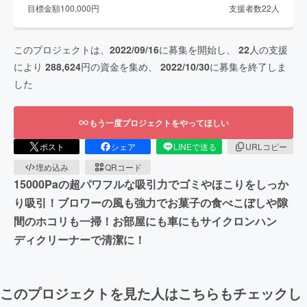
目標金額
100,000
円
支援者数
22
人
このプロジェクトは、
2022/09/16
に募集を開始し、
22
人の支援
により
288,624
円の資金を集め、
2022/10/30
に募集を終了しま
した
もう一度プロジェクトをやってほしい
ポスト
シェア
LINEで送る
URLコピー
埋め込み
QRコード
15000Paの超パワフルな吸引力でゴミやほこりをしっか
り吸引！ブロワーの風も強力でお菓子の食べこぼしや隙
間のホコリも一掃！お部屋にも車にもサイクロンハン
ディクリーナーで清潔に！
このプロジェクトを見た人はこちらもチェックし