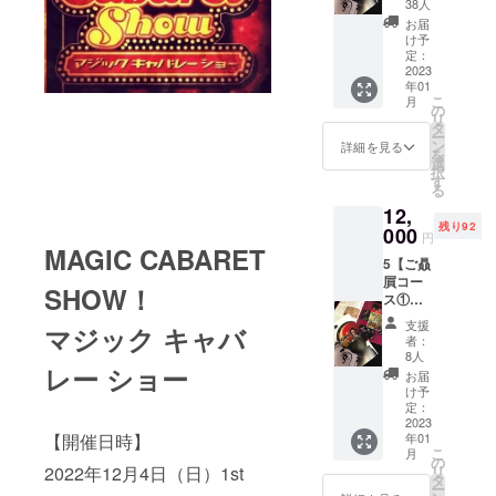
筆年賀
2009年 赤
に記載
お名前
38人
りま
状 ※写
※ご支援
は掲載
す。 ※
お届
坂見附に
真は今
時、必
致しか
け予
送料は
「マジック
年の年
ず備考
定：
ねま
こちら
賀状で
2023
欄にご
バー・サプ
す。 ・
で負担
年01
す。お
希望の
特製T
いたし
ライズ」
こ
月
送りす
お名前
の
シャツ
ます。
リ
オープン
るもの
（ニッ
タ
（定価
ー
とは異
クネー
ン
¥3,500
詳細を見る
2011年 株
を
なりま
ムも
選
）1枚 ※
択
式会社サプ
す ・お
可）を
す
写真は
る
礼メー
ライズ設立
ご記入
イメー
12,
ル ・お
くださ
ジで
残り92
名前を
000
い。第
す。実
円
＜受賞歴＞
「ご支
MAGIC CABARET
三者を
際の商
5【ご贔
援者」
特定す
・UGM主
品とは
屓コー
として
る名前
異なり
SHOW！
催 第２回
ス①
パンフ
や公序
ます。
¥12,000
ワールドマ
レット
良俗に
※色は黒
支援
マジック キャバ
】 ・直
に記載
反する
のみで
者：
ジックサ
筆年賀
※ご支援
お名前
8人
す。
ミットＪＡ
レー ショー
状 ※写
時、必
は掲載
※S・
お届
真は今
ず備考
ＰＡＮ優勝
致しか
け予
M・Lと
年の年
欄にご
定：
ねま
ござい
・第３回な
賀状で
2023
希望の
す。 ・
ますの
【開催日時】
年01
にわのマ
す。お
お名前
本公演
でご希
こ
月
送りす
（ニッ
の
パンフ
ジックコン
望のサ
2022年12月4日（日）1st
リ
るもの
クネー
タ
レット
イズを
ー
ベンショ
とは異