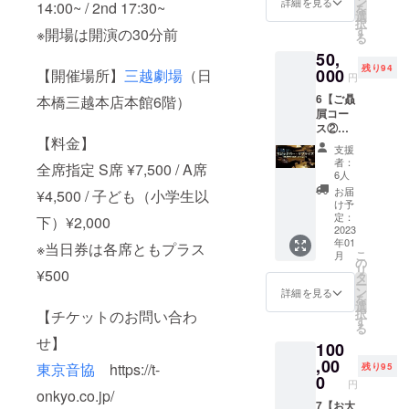
ムも
ン
（定価
詳細を見る
オプ
14:00~ / 2nd 17:30~
を
なりま
ン ステー
可）を
選
¥1,500
ション
択
す ・お
ご記入
す
）1部 ※
※開場は開演の30分前
項目に
ジ部門第１
る
礼メー
くださ
写真は
てご選
位
50,
ル ・お
い。第
昨年の
択くだ
残り94
名前を
000
【開催場所】
三越劇場
（日
三者を
・（社）日
パンフ
さい。
円
「ご支
特定す
レット
（単
本奇術協
6【ご贔
本橋三越本店本館6階）
援者」
る名前
です。
位:cm
屓コー
会 ハイク
として
や公序
実際の
） S
ス②
パンフ
良俗に
商品と
オリティパ
サイ
【料金】
¥50,000
レット
反する
は異な
ズ 身
支援
フォーマン
】 ・直
に記載
お名前
りま
者：
丈65 身
全席指定 S席 ¥7,500 / A席
筆年賀
※ご支援
ス賞
は掲載
6人
す。 ・
幅49 肩
状 ※写
時、必
致しか
特製T
お届
¥4,500 / 子ども（小学生以
幅42 袖
他
真は今
ず備考
ねま
け予
シャツ
丈19
年の年
欄にご
定：
す。 ・
下）¥2,000
（定価
Mサイ
賀状で
2023
希望の
観劇チ
＜テレビ出
¥3,500
ズ 身
年01
す。お
※当日券は各席ともプラス
お名前
ケット
）1枚 ※
丈69 身
こ
演＞
月
送りす
（ニッ
の
（S席）
写真は
幅52 肩
リ
¥500
るもの
・日本テレ
クネー
タ
1枚 ※郵
イメー
幅46 袖
ー
とは異
ムも
ン
送また
詳細を見る
ジで
ビ系列『世
丈20
を
なりま
可）を
選
は当日
す。実
Lサイ
択
【チケットのお問い合わ
界の果てま
す ・お
ご記入
す
受付に
際の商
ズ 身
る
礼メー
くださ
でイッテ
てお渡
品とは
丈73 身
せ】
100
ル ・お
い。第
ししま
異なり
幅55 肩
Q!』『世界
名前を
,00
三者を
す。 ※
東京音協
https://t-
ます。
残り95
幅50 袖
一受けたい
「ご支
特定す
0
ご希望
※色は黒
丈22 ※
円
援者」
る名前
onkyo.co.jp/
の公演
授業』
のみで
送料は
として
7【お大
や公序