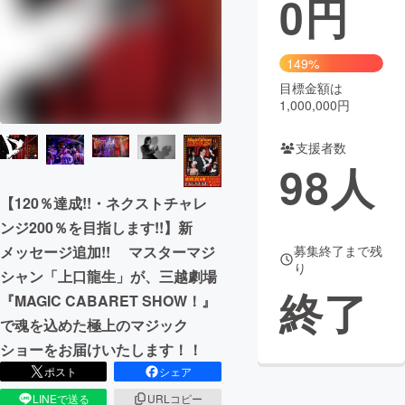
0
円
まちづくり・地域活性化
149%
目標金額は
CAMPFIRE for Social Good
CAMPFIRE Creation
1,000,000円
CAMPFIREふるさと納税
machi-ya
コミュニティ
支援者数
98
人
【120％達成!!・ネクストチャレ
ンジ200％を目指します!!】新
募集終了まで残
メッセージ追加!! マスターマジ
り
シャン「上口龍生」が、三越劇場
終了
『MAGIC CABARET SHOW！』
で魂を込めた極上のマジック
ショーをお届けいたします！！
ポスト
シェア
LINEで送る
URLコピー