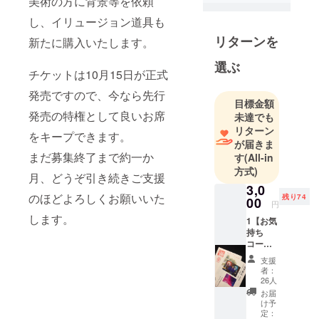
美術の方に背景等を依頼
締役
「島田晴夫
し、イリュージョン道具も
師より『ド
リターンを
新たに購入いたします。
ラゴンイ
選ぶ
リュージョ
チケットは10月15日が正式
ン』『傘出
発売ですので、今なら先行
し』『鳩出
目標金額
し』を伝授
発売の特権として良いお席
未達でも
され、松旭
リターン
をキープできます。
が届きま
斎天暁師よ
まだ募集終了まで約一か
す
(All-in
り「水芸」
方式)
を継承し”松
月、どうぞ引き続きご支援
3,0
旭斎天龍”の
のほどよろしくお願いいた
残り74
00
円
名を頂く。
します。
1【お気
現在は赤坂
持ち
見附でマ
コース
ジックバー
①
支援
¥3,000
サプライズ
者：
】 ・直
26人
を経営する
筆年賀
お届
傍ら、ホテ
状 ※写
け予
真は今
定：
ル、会館、