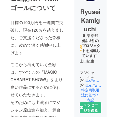
ゴールについて
Ryusei
Kamig
目標の100万円を一週間で突
uchi
破し、現在120％を越えまし
東京都
た。ご支援くださった皆様
他に3件の
に、改めて深く感謝申し上
プロジェク
トを掲載し
げます！
ています
上口龍生
ここから増えていく金額
は、すべてこの『MAGIC
マジシャ
ン、和妻師
CABARET SHOW!』をより
http://www.ryuseimagic.com/
（公益社団
https://www.surprise-akasaka.com/
良い作品にするために使わ
法人）日本
特定商取引
せていただきます。
法に基づく
奇術協会正
表記
会員、株式
そのためにも出演者にマジ
メッセー
会社サプラ
シャン原山進を加え、舞台
ジを送る
イズ代表取