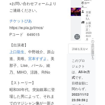
回2022
す。
こちら
・TBS系列
※お問い合わせフォームより
パンフ
尽コー
良俗に
年12月4
※S・
で負担
レット
ス
『プレバト‼
反する
日
M・Lと
いたし
ご連絡ください。
に記載
¥100,00
お名前
（日）
ござい
3時間スペ
ます。
支援
※ご支援
0】 ・
は掲載
＠三越
ますの
者：
シャル』
時、必
直筆年
致しか
劇場
5人
でご希
チケットぴあ
ず備考
賀状 ※
ねま
『ひるお
（1st
望のサ
お届
欄にご
写真は
す。 ・
14:00〜
け予
イズを
https://w.pia.jp/t/mcs/
び』
希望の
今年の
観劇チ
定：
15:30ま
オプ
・フジテレ
お名前
年賀状
2023
ケット
Pコード 649015
たは2nd
ション
年01
（ニッ
です。
（S席）
17:30〜
ビ系列『ほ
項目に
こ
月
クネー
お送り
1枚 ※郵
の
19:00）
てご選
リ
こ×たて』
ムも
するも
【出演者】
送また
タ
をオプ
択くだ
ー
可）を
のとは
『森田一義
は当日
ン
ション
詳細を見る
さい。
を
上口龍生
、中野雄介、原山
ご記入
異なり
受付に
選
項目に
（単
アワー笑っ
択
くださ
ます。
てお渡
す
てご選
位:cm
進、美唯、
宮本すずよ
、美
る
ていいと
い。第
・お礼
ししま
択くだ
このプロ
） S
三者を
メール
す。 ※
も!』
さい。
サイ
那子、Lise、パール、綾
ジェクト
特定す
・お名
ご希望
・本公
ズ 身
等
る名前
前をパ
の公演
演パン
乃、MIHO、涼路、RiNo
は、
All-In方
丈65 身
や公序
ンフ
回2022
フレッ
幅49 肩
式
です。
良俗に
レット
年12月4
ト（定
＜著書＞
幅42 袖
反する
に「た
【ストーリー】
日
価
目標金額に
丈19
・『すみっ
お名前
にま
（日）
¥1,500
Mサイ
関わらず、
昭和30年代、突如銀幕に登
は掲載
ち」と
コぐらし
＠三越
） 1部 ※
ズ 身
致しか
して記
劇場
写真は
2022/11/12
丈69 身
ふしぎなマ
場した男によって、それま
ねま
載 ※ご
（1st
昨年の
幅52 肩
23:59:59
ま
ジックキッ
す。 ・
支援
14:00〜
パンフ
幅46 袖
でのマジシャン像が一新さ
観劇チ
時、必
15:30ま