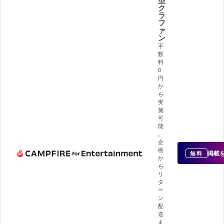
型
ク
ラ
フ
ァ
ン
手
数
料
0
円
か
ら
実
施
可
能
。
企
画
掲載
無料
か
ら
リ
タ
ー
ン
配
送
ま