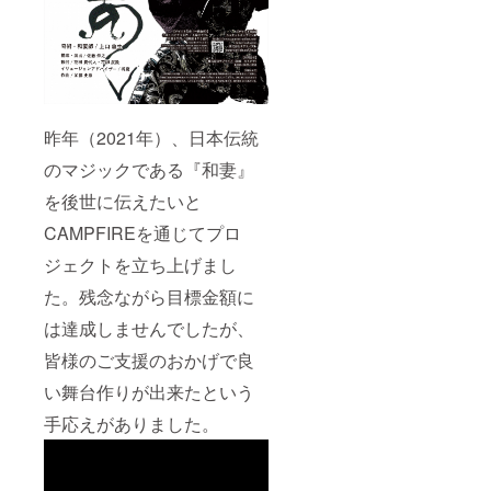
分 ※交
間飲み
通費、
放題
宿泊費
（マ
等はご
ジッ
負担願
ク・
いま
ショー
す。 ・
チャー
昨年（2021年）、日本伝統
L&S
ジ込
TOKYO
み）」
のマジックである『和妻』
割引券
https://
（1グ
www.su
を後世に伝えたいと
ループ
rprise-
につ
akasak
CAMPFIREを通じてプロ
き） ※
a.com/
有効期
東京
ジェクトを立ち上げまし
限：
メトロ
た。残念ながら目標金額に
2023年
銀座
1月～3
線・丸
は達成しませんでしたが、
月「お
の内
会計か
線 赤
皆様のご支援のおかげで良
ら10%
坂見附
引き
駅徒歩1
い舞台作りが出来たという
（10円
分 ※交
単位繰
通費、
手応えがありました。
上）」
宿泊費
http://ls
等はご
-
負担願
ent.co
いま