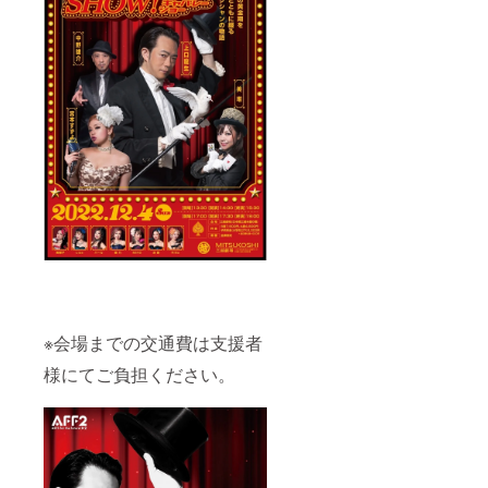
す。実
＠三越
てご選
際とは
劇場
択くだ
異なり
（1st
さい。
ます。
14:00〜
（単
※色は黒
15:30ま
位:cm
のみで
たは2nd
） S
す。
17:30〜
サイ
※S・
19:00）
ズ 身
M・Lと
をオプ
丈65 身
ござい
ション
幅49 肩
ますの
項目に
幅42 袖
でご希
てご選
丈19
望のサ
択願い
Mサイ
イズを
ます。
ズ 身
オプ
・特製T
丈69 身
ション
シャツ
幅52 肩
項目に
（定価
幅46 袖
てご選
¥3,500
丈20
択願い
）4枚 ※
Lサイ
※会場までの交通費は支援者
ます。
写真は
ズ 身
（単
イメー
丈73 身
様にてご負担ください。
位:cm
ジで
幅55 肩
） S
す。実
幅50 袖
サイ
際とは
丈22 ※
ズ 身
異なり
当日受
丈65 身
ます。
付にて
幅49 肩
※色は黒
お渡し
幅42 袖
のみで
しま