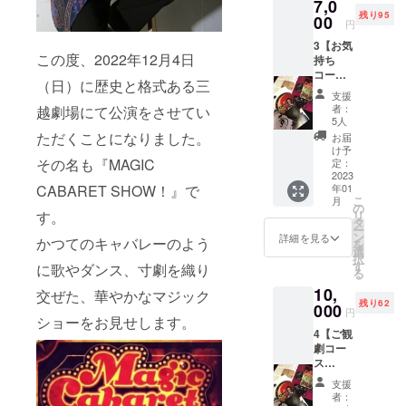
7,0
礼メー
ご記入
リウッド
残り95
ル ・お
00
くださ
円
「マジック
名前を
い。第
3【お気
「応援
キャッス
三者を
この度、2022年12月4日
持ち
団」と
特定す
ル」単独出
コース
してパ
る名前
（日）に歴史と格式ある三
演後、スー
③
ンフ
や公序
支援
¥7,000
レット
良俗に
パー腹話術
者：
越劇場にて公演をさせてい
】 ・直
に記載
反する
5人
「いっこく
筆年賀
※ご支援
ただくことになりました。
お名前
お届
状 ※写
堂」とコン
時、必
は掲載
け予
真は今
その名も『MAGIC
ず備考
定：
致しか
ビを組み全
年の年
2023
欄にご
ねま
国のホテル
CABARET SHOW！』で
年01
賀状で
希望の
す。 ・
こ
月
す。お
お名前
の
等で活躍、
本公演
す。
リ
送りす
（ニッ
タ
パンフ
およびプリ
ー
るもの
クネー
ン
レット
詳細を見る
かつてのキャバレーのよう
を
ンセス天功
とは異
ムも
選
（定価
択
なりま
可）を
す
¥1,500
に歌やダンス、寸劇を織り
プロデュー
る
す ・お
ご記入
） 1部 ※
ス「東京魔
10,
礼メー
交ぜた、華やかなマジック
くださ
写真は
残り62
ル ・お
000
術団」の
い。第
昨年の
円
ショーをお見せします。
名前を
三者を
パンフ
リーダーを
4【ご観
「応援
特定す
レット
務め学校公
劇コー
団」と
る名前
です。
ス
してパ
や公序
演を全国で
実際の
¥10,000
ンフ
良俗に
商品と
支援
行う
】 ・直
レット
反する
は異な
者：