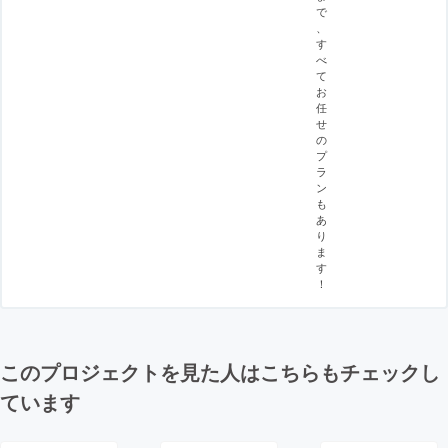
で
、
す
べ
て
お
任
せ
の
プ
ラ
ン
も
あ
り
ま
す
！
このプロジェクトを見た人はこちらもチェックし
ています