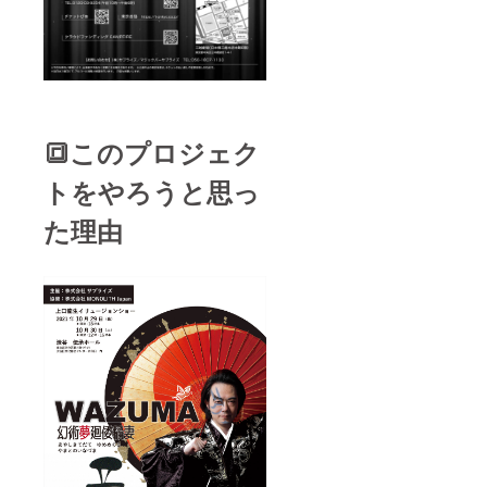
分 ※有
丈20
効期
Lサイ
限：
ズ 身
2023年
丈73 身
1月～3
幅55 肩
月「2時
幅50 袖
間飲み
丈22 ※
放題
当日受
🔳このプロジェク
（マ
付にて
ジッ
お渡し
トをやろうと思っ
ク・
いたし
ショー
ます。
た理由
チャー
・マ
ジ込
ジック
み）」
バー・
https://
サプラ
www.su
イズ招
rprise-
待券
akasak
（お1人
a.com/
様
東京
¥5,800
メトロ
）4名様
銀座
分 ※有
線・丸
効期
の内
限：
線 赤
2023年
坂見附
1月～3
駅徒歩1
月「2時