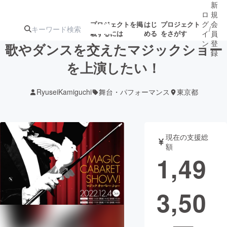
新
ロ
規
グ
会
プロジェクトを掲
はじ
プロジェクト
/
載するには
める
をさがす
イ
員
ン
登
歌やダンスを交えたマジックショー
録
を上演したい！
人気のプロ
注目のリ
注目の新着プロ
募集終了が近いプ
もうすぐ公開
RyuseiKamiguchi
舞台・パフォーマンス
東京都
ジェクト
ターン
ジェクト
ロジェクト
されます
アート・写真
音楽
現在の支援総
額
1,49
テクノロジー・ガジェット
ゲーム・サ
3,50
映像・映画
書籍・雑誌
ビジネス・起業
チャレンジ