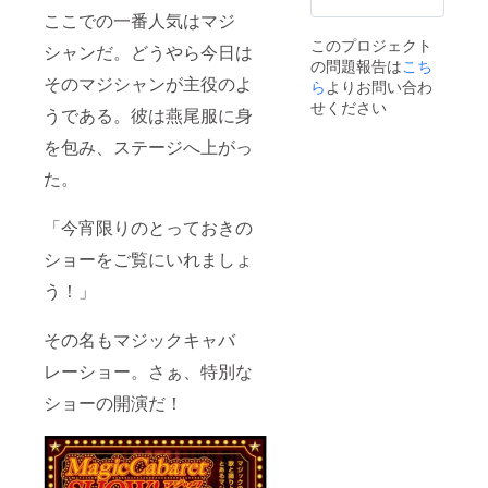
ます。
写真は
殺ワザ』
お渡し
ここでの一番人気はマジ
・本公
昨年の
いたし
（ポプラ社
このプロジェクト
演パン
もので
シャンだ。どうやら今日は
ます。
2003年）
の問題報告は
こち
フレッ
す。実
・特製T
そのマジシャンが主役のよ
ト（定
際とは
ら
よりお問い合わ
シャツ
・『ウケ
価
異なり
（定価
せください
る！かんた
うである。彼は燕尾服に身
¥1,500
ます。
¥3,500
ん マジッ
）2部 ※
※当日受
） 1枚 ※
を包み、ステージへ上がっ
写真は
付にて
写真は
ク＆手品』
昨年の
お渡し
イメー
た。
（池田書店
物で
いたし
ジで
す。実
ます。
2011年）
す。実
際とは
・観劇
「今宵限りのとっておきの
際とは
等
異なり
チケッ
異なり
ショーをご覧にいれましょ
ます。
ト （S
ます。
※当日受
席）4枚
※色は黒
う！」
付にて
※郵送ま
のみで
お渡し
たは当
す。
いたし
日受付
※S・
その名もマジックキャバ
ます。
にてお
M・Lと
・特製T
渡しし
ござい
レーショー。さぁ、特別な
シャツ
ます。
ますの
（定価
※ご希望
でご希
ショーの開演だ！
¥3,500
の公演
望のサ
）2枚 ※
回2022
イズを
写真は
年12月4
オプ
イメー
日
ション
ジで
（日）
項目に