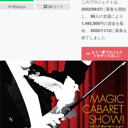
このプロジェクトは、
埋め込み
QRコード
2022/09/27
に募集を開始
し、
98
人の支援により
1,493,500
円の資金を集
め、
2022/11/12
に募集を
終了しました
もう一度プロジェク
トをやってほしい