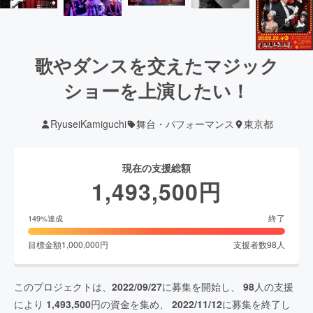
歌やダンスを交えたマジック
ショーを上演したい！
RyuseiKamiguchi
舞台・パフォーマンス
東京都
現在の支援総額
1,493,500
円
終了
149
%達成
目標金額
1,000,000
円
支援者数
98
人
このプロジェクトは、
2022/09/27
に募集を開始し、
98
人の支援
により
1,493,500
円の資金を集め、
2022/11/12
に募集を終了し