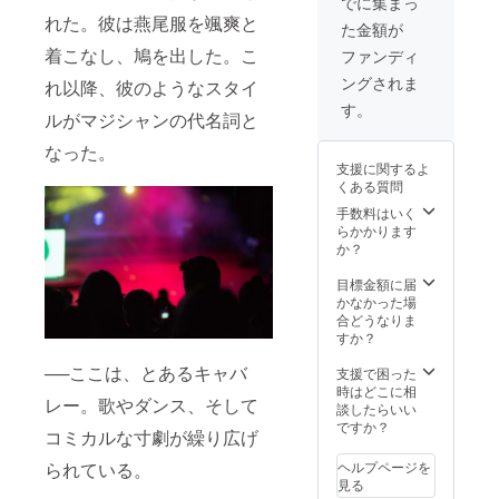
ト』
レット
でに集まっ
丈20
ケット
ず備考
たは2nd
です。
れた。彼は燕尾服を颯爽と
Lサイ
（KADOKAW
た金額が
（S席）
欄にご
17:30〜
実際と
ズ 身
A2022年）
2枚 ※郵
希望の
19:00）
着こなし、鳩を出した。こ
は異な
ファンディ
丈73 身
送また
お名前
をオプ
りま
・『星の
幅55 肩
ングされま
れ以降、彼のようなスタイ
は当日
（ニッ
ション
す。 ※
幅50 袖
カービィ
受付に
クネー
項目に
当日受
す。
丈22 ※
ルがマジシャンの代名詞と
てお渡
ムも
プププマ
てご選
付にて
パンフ
ししま
可）を
択くだ
お渡し
レット
ジックキッ
なった。
す。 ※
ご記入
さい。
しま
及びＴ
支援に関するよ
ト』
ご希望
くださ
・本公
す。
シャツ
くある質問
の公演
い。第
演パン
（KADOKAW
の送料
回2022
三者を
フレッ
手数料はいく
はこち
A2022年）
年12月4
特定す
ト（定
らかかります
らで負
・『ふしぎ
日
る名前
価
か？
担いた
（日）
や公序
¥1,500
だいす
しま
＠三越
良俗に
） 1部 ※
目標金額に届
す。
き！ マ
劇場
反する
写真は
かなかった場
（1st
お名前
ジック絵
昨年の
合どうなりま
14:00〜
は掲載
パンフ
すか？
本』（晩成
15:30ま
致しか
レット
書房2000
──ここは、とあるキャバ
たは2nd
ねま
です。
支援で困った
17:30〜
す。 ・
実際の
時はどこに相
年）
レー。歌やダンス、そして
19:00）
本公演
商品と
談したらいい
・『キミに
をオプ
パンフ
は異な
ですか？
コミカルな寸劇が繰り広げ
もでき
ション
レット
りま
項目に
（定価
す。 ※
る！ マ
られている。
ヘルプページを
てご選
¥1,500
当日受
見る
ジックの必
択願い
）4部 ※
付にて