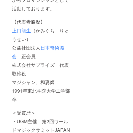
活動しております。
【代表者略歴】
上口龍生
（かみぐち りゅ
うせい）
公益社団法人
日本奇術協
会
正会員
株式会社サプライズ 代表
取締役
マジシャン、和妻師
1991年東北学院大学工学部
卒
＜受賞歴＞
・UGM主催 第2回ワール
ドマジックサミットJAPAN