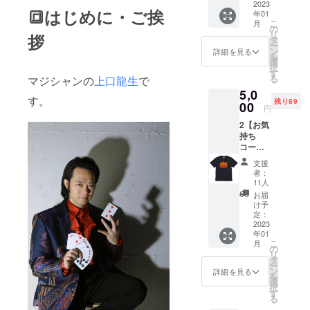
年の年
2023
🔳はじめに・ご挨
豪華客船や
年01
賀状で
こ
月
す。お
学校公演等
の
リ
拶
送りす
タ
で活躍して
ー
るもの
ン
詳細を見る
を
いる」
とは異
選
択
なりま
す
る
マジシャンの
上口龍生
で
す。 ・
1991年 東
5,0
お礼
す。
残り89
北学院大学
メール
00
円
・お名
工学部卒
2【お気
前を
1994年
持ち
「応援
コース
団」と
オーストラ
②
してパ
支援
リア政府主
¥5,000
ンフ
者：
催『ジャパ
】 ・直
レット
11人
筆年賀
に記載
ンフェス
お届
状 ※写
※ご支援
け予
ティバル』
真は今
時、必
定：
年の年
2023
シドニーオ
ず備考
年01
賀状で
欄にご
ペラハウス
こ
月
す。お
希望の
の
リ
でプロデ
送りす
お名前
タ
ー
るもの
（ニッ
ン
ビュー
詳細を見る
を
とは異
クネー
選
1997年 ア
択
なりま
ムも
す
る
メリカ・ハ
す ・お
可）を