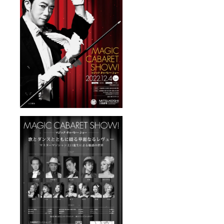
丈19
す。
す。
Mサイ
※S・
ズ 身
M・Lと
丈69 身
ござい
幅52 肩
ますの
幅46 袖
でご希
丈20
望のサ
Lサイ
イズを
ズ 身
オプ
丈73 身
ション
幅55 肩
項目に
幅50 袖
てご選
丈22 ※
択願い
当日受
ます。
付にて
（単
お渡し
位:cm
いたし
） S
ます。
サイ
・マ
ズ 身
ジック
丈65 身
バー・
幅49 肩
サプラ
幅42 袖
イズ招
丈19
待券
Mサイ
（お1人
ズ 身
様
丈69 身
¥5,800
幅52 肩
）2名様
幅46 袖