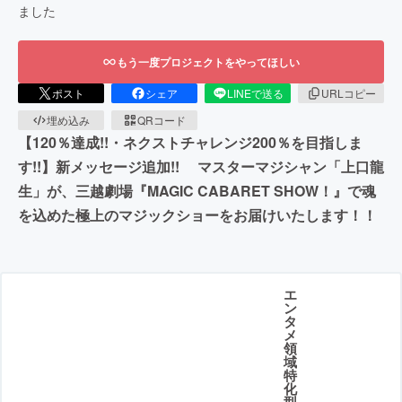
ました
もう一度プロジェクトをやってほしい
ポスト
シェア
LINEで送る
URLコピー
埋め込み
QRコード
【120％達成!!・ネクストチャレンジ200％を目指しま
す!!】新メッセージ追加!! マスターマジシャン「上口龍
生」が、三越劇場『MAGIC CABARET SHOW！』で魂
を込めた極上のマジックショーをお届けいたします！！
エ
ン
タ
メ
領
域
特
化