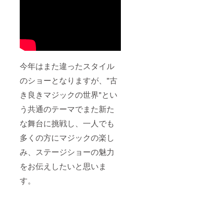
m/top.h
す。 ・
tml 東
L&S
京メト
TOKYO
ロ日比
割引券
谷線・
（1グ
都営大
ループ
江戸
につ
線 六
き） ※
今年はまた違ったスタイル
本木駅
有効期
徒歩3分
限：
のショーとなりますが、"古
※交通
2023年
費、宿
1月～3
き良きマジックの世界"とい
泊費等
月「お
う共通のテーマでまた新た
はご負
会計か
担願い
ら10%
な舞台に挑戦し、一人でも
ます。
引き
（10円
多くの方にマジックの楽し
単位繰
上）」
み、ステージショーの魅力
http://ls
-
をお伝えしたいと思いま
ent.co
す。
m/top.h
tml 東京
メトロ
日比谷
線・都
営大江