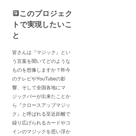
戸線
六本木
🔳このプロジェク
駅徒歩3
分 ※交
トで実現したいこ
通費、
宿泊費
と
等はご
負担願
いま
す。
皆さんは『マジック』とい
う言葉を聞いてどのような
ものを想像しますか？昨今
のテレビやYouTubeの影
響、そして全国各地にマ
ジックバーが出来たことか
ら『クロースアップマジッ
ク』と呼ばれる至近距離で
繰り広げられるカードやコ
インのマジックを思い浮か