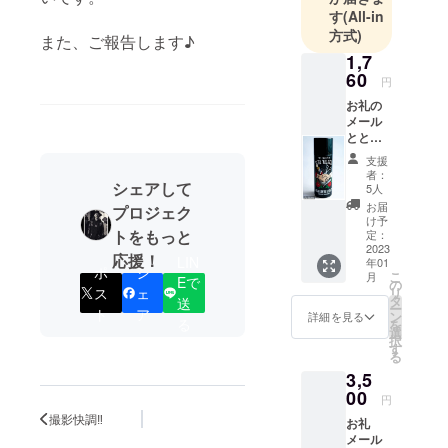
す
(All-in
方式)
また、ご報告します♪
1,7
60
円
お礼の
メール
ととも
に、ポ
支援
スター
者：
（A3）
シェアして
5人
10月発
お届
プロジェク
売のシ
け予
グネ
トをもっと
定：
チャー
2023
応援！
LIN
年01
スプ
ポ
シ
こ
月
レー
Eで
の
リ
ス
ェ
を、送
タ
送
ー
料無料
ト
ア
ン
詳細を見る
る
を
でお届
選
択
けしま
す
る
す （北
3,5
海道、
沖縄、
00
円
離島の
撮影快調‼︎
お礼
場合送
メール
料がか