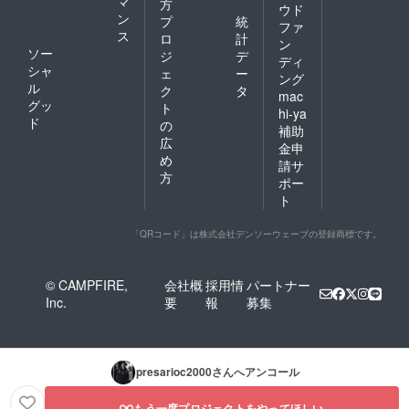
マ
方
ウド
ン
プ
統
ファ
ス
ロ
計
ン
ソー
ジ
デ
ディ
シャ
ェ
ー
ング
ル
ク
タ
mac
グッ
ト
hi-ya
ド
の
補助
広
金申
め
請サ
方
ポー
ト
「QRコード」は株式会社デンソーウェーブの登録商標です。
© CAMPFIRE,
会社概
採用情
パートナー
Inc.
要
報
募集
presarioc2000
さんへアンコール
もう一度プロジェクトをやってほしい