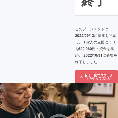
終了
このプロジェクトは、
2022/09/13
に募集を開始
し、
182
人の支援により
1,622,060
円の資金を集
め、
2022/10/31
に募集を
終了しました
もう一度プロジェク
トをやってほしい