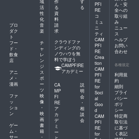
域
作
す
PFI
ん・安
活
る
る
RE
全への
性
資
コ
取り組
化
料
ミュ
み
プロ
音
請
ニ
ニュー
ダク
楽
求
ティ
ス
ト
CAM
ヘルプ
クラウドファ
フー
チ
PFI
お問い
ンディングの
ド・
ャ
RE
合わせ
ノウハウを無
飲食
レ
Crea
料で学ぼう
店
ン
tion
各種規定
CAMPFIRE
ジ
CAM
アカデミー
アニ
ス
利用規
PFI
メ・
ポ
約
RE
漫画
ー
CA
説
細則
for
ツ
MP
明
プライ
Soci
ファ
映
FI
会
バシー
al
ッ
像
RE
・
ポリ
Goo
ショ
・
ア
相
シー
d
ン
映
カ
談
特定商
CAM
画
デ
会
取引法
PFI
ゲー
書
ミ
に基づ
RE
ム・
籍
ー
く表記
for
サー
・
と