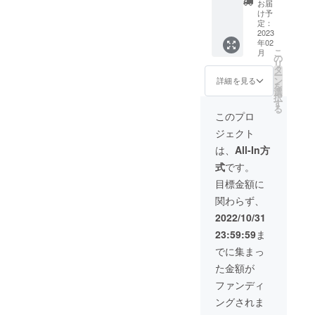
す。
お届
ントヘ
（北海
け予
アース
道、沖
定：
タイル
2023
縄、離
年02
の写真
島は送
こ
月
集
料がか
の
リ
¥5,000
かりま
タ
ー
Tシャツ
す。）
ン
詳細を見る
を
¥5,500
選
択
ヘアー
す
る
スタイ
このプロ
リング
ジェクト
整髪料
¥1,760
は、
All-In方
MA-1刺
式
です。
繍バー
ジョ
目標金額に
ン
関わらず、
¥29,800
（ブ
2022/10/31
ラック
23:59:59
ま
ボ
ディー
でに集まっ
） ボー
た金額が
リング
シャツ
ファンディ
刺繍
ングされま
バー
ジョン