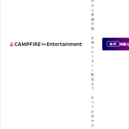
円
か
ら
実
施
可
能
。
企
画
掲載
無料
か
ら
リ
タ
ー
ン
配
送
ま
で
、
す
べ
て
お
任
せ
の