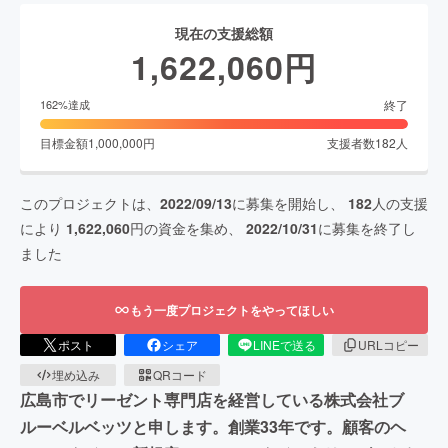
現在の支援総額
1,622,060
円
終了
162
%達成
目標金額
1,000,000
円
支援者数
182
人
このプロジェクトは、
2022/09/13
に募集を開始し、
182
人の支援
により
1,622,060
円の資金を集め、
2022/10/31
に募集を終了し
ました
もう一度プロジェクトをやってほしい
ポスト
シェア
LINEで送る
URLコピー
埋め込み
QRコード
広島市でリーゼント専門店を経営している株式会社ブ
ルーベルベッツと申します。創業33年です。顧客のヘ