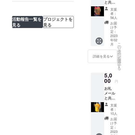
と共に
かりま
ポス
す。）
支援
ター
整髪料
者：
（A3）
製品概
56人
活動報告一覧を
プロジェクトを
リーゼ
要
お届
見る
見る
ントヘ
======
け予
アース
======
定：
タイル
2023
======
年02
の写真
======
こ
月
集
======
の
リ
¥5,000
======
タ
ー
を送料
======
ン
詳細を見る
を
無料で
======
選
択
¥3,500
======
す
る
でお届
======
5,0
けしま
==== 販
す。
00
売名
円
（北海
【BV シ
お礼
道、沖
グネ
メール
縄、離
チャー
と共に
島は、
スプ
ポス
送料が
レー】
支援
ター
かかり
【香
者：
（A3）
ま
り】無
10人
シグネ
す。）
香料 ・
お届
チャー
一般発
け予
スプ
定：
売日：
レー
2023
2022年