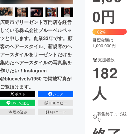
0
円
まちづくり・地域活性化
広島市でリーゼント専門店を経営
している株式会社ブルーベルベッ
CAMPFIRE for Social Good
CAMPFIRE Creation
162%
ツと申します。創業33年です。顧
CAMPFIREふるさと納税
machi-ya
コミュニティ
目標金額は
1,000,000円
客のヘアースタイル、新規客のヘ
アースタイルをリーゼントだけを
支援者数
集めたヘアースタイルの写真集を
182
作りたい！Instagram
@bluevelvets1950 で掲載写真が
人
ご覧頂けます。
ポスト
シェア
LINEで送る
URLコピー
埋め込み
QRコード
募集終了まで残
り