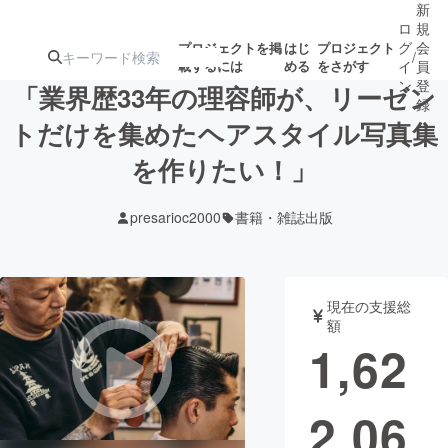
新
ロ
規
グ
会
プロジェクトを掲
はじ
プロジェクト
/
載するには
める
をさがす
イ
員
ン
登
「業界歴33年の理容師が、リーゼン
録
トだけを集めたヘアスタイル写真集
を作りたい！」
人気のプロ
注目のリ
注目の新着プロ
募集終了が近いプ
もうすぐ公開
ジェクト
ターン
ジェクト
ロジェクト
されます
presarioc2000
書籍・雑誌出版
アート・写真
音楽
現在の支援総
テクノロジー・ガジェット
ゲーム・サ
額
1,62
映像・映画
書籍・雑誌
2,06
ビジネス・起業
チャレンジ