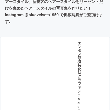
アースタイル、新規客のヘアースタイルをリーゼントだ
けを集めたヘアースタイルの写真集を作りたい！
Instagram @bluevelvets1950 で掲載写真がご覧頂けま
す。
エ
ン
タ
メ
領
域
特
化
型
ク
ラ
フ
ァ
ン
手
数
料
0