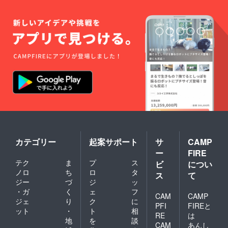
カテゴリー
起案サポート
サ
CAMP
ー
FIRE
テク
ま
プ
ス
ビ
につい
ノロ
ち
ロ
タ
ス
て
ジー
づ
ジ
ッ
・ガ
く
ェ
フ
CAM
CAMP
ジェ
り
ク
に
PFI
FIREと
ット
・
ト
相
RE
は
地
を
談
CAM
あんし