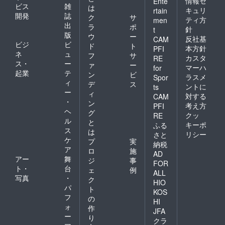
情報セ
Ente
ビス
雑
は
キュリ
rtain
開発
誌
ク
サ
ティ方
men
出
ラ
ポ
針
t
版
ウ
ー
反社基
CAM
ビジ
ビ
ド
ト
本方針
PFI
ネ
ュ
フ
サ
カスタ
RE
ス・
ー
ァ
ー
マーハ
for
起業
テ
ン
ビ
ラスメ
Spor
ィ
デ
ス
ントに
ts
ー
ィ
対する
CAM
・
ン
考え方
PFI
ヘ
グ
クッ
RE
ル
と
キーポ
ふる
ス
は
リシー
さと
ケ
プ
実
納税
ア
ロ
施
AD
アー
舞
ジ
事
FOR
ト・
台
ェ
例
ALL
写真
・
ク
HIO
パ
ト
KOS
フ
の
HI
ォ
作
JFA
ー
り
クラ