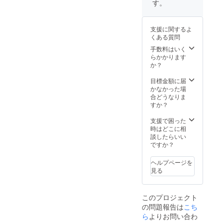
す。
¥19,800
合計金
額
支援に関するよ
¥61,860
くある質問
の所、
¥50,000
手数料はいく
に致し
らかかります
ます。
か？
もちろ
ん送料
目標金額に届
無料で
かなかった場
お届け
合どうなりま
しま
すか？
す。
支援で困った
時はどこに相
談したらいい
ですか？
ヘルプページを
見る
このプロジェクト
の問題報告は
こち
ら
よりお問い合わ