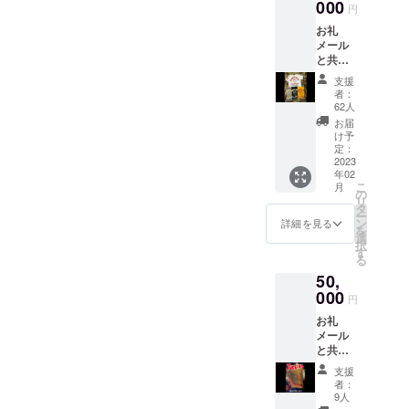
合計金
000
円
額
お礼
¥6,760
メール
を送料
と共に
無料で
ポス
¥5,000
支援
ター
でお届
者：
(A3)
けしま
62人
リーゼ
す。
お届
ントヘ
（北海
け予
アース
道、沖
定：
タイル
2023
縄、離
年02
の写真
島は、
こ
月
集
送料が
の
リ
¥5,000
かかり
タ
ー
Tシャツ
ま
ン
詳細を見る
を
¥5,500
す。）
選
択
シグネ
す
る
チャー
50,
スプ
レー
000
円
¥1,760
お礼
を送料
メール
無料に
と共に
て
ポス
¥10,000
支援
ター
でお届
者：
（A3）
けしま
9人
リーゼ