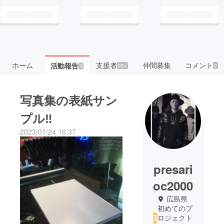
ホーム
支援者
仲間募集
コメント
活動報告
99+
2
3
写真集の表紙サン
プル‼︎
2023/01/24 16:37
presari
oc2000
広島県
初めてのプ
ロジェクト