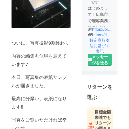
です
はじめまし
て！広島市
で理容業務
について18
https://bluevelvets.com
歳の頃から
https://lit.link/bvgrooming
携わる
特定商取引
ついに、写真撮影9割終わり
法に基づく
垣野内秀樹
表記
と申しま
内容の編集も佳境を迎えて
メッセー
す。
ジを送る
います♪
現在58歳で
す。
本日、写真集の表紙サンプ
理髪店、洋
服製造、卸
ルが届きました。
リターンを
し売り業務
選ぶ
も行ってい
最高に分厚い、表紙になり
ます。
ます‼︎
どうぞ、宜
目標金額
しくお願い
未達でも
写真をご覧いただければ幸
します。
リターン
いです。
が届きま