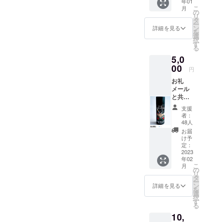
年01
¥1,760
10月1日
こ
月
Tシャツ
の
・内容
リ
¥5,500
タ
量：
ー
合計金
ン
250g ・
詳細を見る
を
額
選
販売価
択
¥7,260
す
格：
る
のとこ
1,600円
5,0
ろ送料
＋税 ・
無料で
00
製造販
円
¥5,000
売元：
お礼
でお届
三口産
メール
けしま
業株式
と共に
す。
会社
ポス
（北海
（大阪
支援
ター
道、沖
市天王
者：
（A3）
縄、離
48人
寺区玉
リーゼ
島を除
造本町
お届
ントヘ
く）
け予
6-5） ・
アース
定：
発売
タイル
2023
元：株
年02
の写真
式会社
こ
月
集
の
尾崎商
リ
¥5,000
タ
店（名
ー
シグネ
ン
詳細を見る
古屋市
を
チャー
選
千種区
択
スプ
す
城木町
る
レー
2-4）
10,
¥1,760