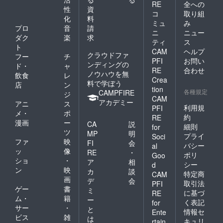
RE
全への
性
資
コ
取り組
化
料
ミュ
み
プロ
音
請
ニ
ニュー
ダク
楽
求
ティ
ス
ト
CAM
ヘルプ
クラウドファ
フー
チ
PFI
お問い
ンディングの
ド・
ャ
RE
合わせ
ノウハウを無
飲食
レ
Crea
料で学ぼう
店
ン
tion
各種規定
CAMPFIRE
ジ
CAM
アカデミー
アニ
ス
利用規
PFI
メ・
ポ
約
RE
漫画
ー
CA
説
細則
for
ツ
MP
明
プライ
Soci
ファ
映
FI
会
バシー
al
ッ
像
RE
・
ポリ
Goo
ショ
・
ア
相
シー
d
ン
映
カ
談
特定商
CAM
画
デ
会
取引法
PFI
ゲー
書
ミ
に基づ
RE
ム・
籍
ー
く表記
for
サー
・
と
情報セ
Ente
ビス
雑
は
キュリ
rtain