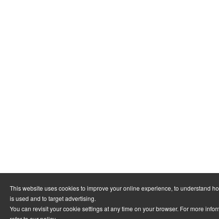
This website uses cookies to improve your online experience, to understand h
is used and to target advertising.
You can revisit your cookie settings at any time on your browser. For more info
refer to
our policy
.