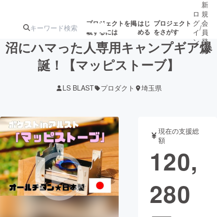
新
ロ
規
グ
会
プロジェクトを掲
はじ
プロジェクト
/
載するには
める
をさがす
イ
員
ン
登
​沼にハマった人専用キャンプギア爆
録
誕！【マッピストーブ】
人気のプロ
注目のリ
注目の新着プロ
募集終了が近いプ
もうすぐ公開
LS BLAST
プロダクト
埼玉県
ジェクト
ターン
ジェクト
ロジェクト
されます
アート・写真
音楽
現在の支援総
額
120,
テクノロジー・ガジェット
ゲーム・サ
280
映像・映画
書籍・雑誌
ビジネス・起業
チャレンジ