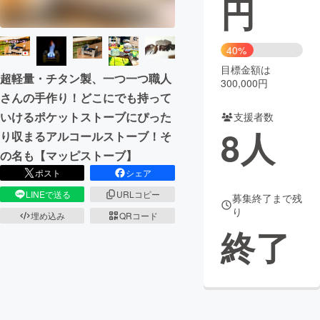
円
まちづくり・地域活性化
40%
目標金額は
CAMPFIRE for Social Good
CAMPFIRE Creation
超軽量・チタン製、一つ一つ職人
300,000円
CAMPFIREふるさと納税
machi-ya
コミュニティ
さんの手作り！どこにでも持って
いけるポケットストーブにぴった
支援者数
8
人
り収まるアルコールストーブ！そ
の名も【マッピストーブ】
ポスト
シェア
LINEで送る
URLコピー
募集終了まで残
り
埋め込み
QRコード
終了