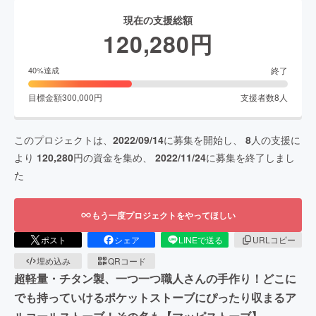
現在の支援総額
120,280
円
終了
40
%達成
目標金額
300,000
円
支援者数
8
人
このプロジェクトは、
2022/09/14
に募集を開始し、
8
人の支援に
より
120,280
円の資金を集め、
2022/11/24
に募集を終了しまし
た
もう一度プロジェクトをやってほしい
ポスト
シェア
LINEで送る
URLコピー
埋め込み
QRコード
超軽量・チタン製、一つ一つ職人さんの手作り！どこに
でも持っていけるポケットストーブにぴったり収まるア