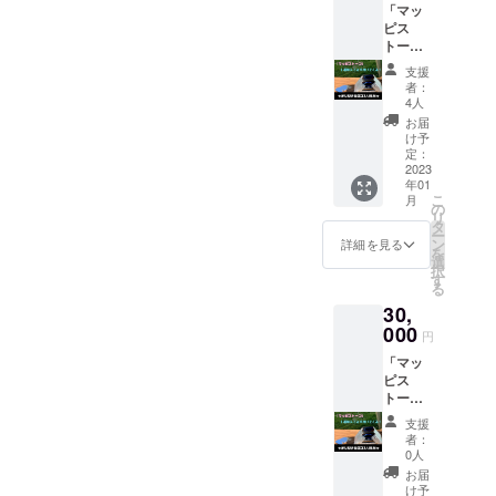
「マッ
防』の
ピス
セッ
トー
ト。
ブ」1個
「シリ
支援
＋『オ
アルナ
者：
リジナ
ン
4人
ルロゴ
バー」
お届
入りポ
入り！
け予
ケット
定：
ストー
2023
年01
ブ用風
こ
月
防』の
の
リ
セッ
タ
ー
ト。
ン
詳細を見る
を
「シリ
選
択
アルナ
す
る
ン
30,
バー」
入り！
000
円
「マッ
ピス
トー
ブ」×2
支援
個 (オリ
者：
ジナル
0人
ロゴ入
お届
り風防
け予