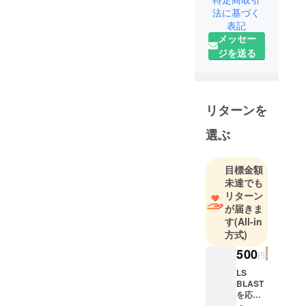
法に基づく
今までとは
表記
違う概念、
メッセー
いろいろな
ジを送る
角度からア
ウトドアラ
イフにアプ
ローチし皆
リターンを
様に喜んで
選ぶ
頂ける商品
の開発に精
進してまい
目標金額
ります。
未達でも
皆様が『欲
リターン
が届きま
しいな』
す
(All-in
『あったら
方式)
いいな』と
500
思う商品を
円
形に出来た
LS
らと日々精
BLAST
を応援
一杯精進し
して下