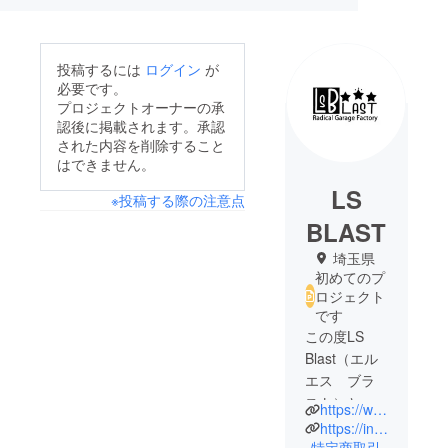
投稿するには
ログイン
が
必要です。
プロジェクトオーナーの承
認後に掲載されます。承認
された内容を削除すること
はできません。
LS
※投稿する際の注意点
BLAST
埼玉県
初めてのプ
ロジェクト
です
この度LS
Blast（エル
エス ブラ
スト）とい
https://www.lqsp1124.com/ls-blast
うブランド
https://instagram.com/ls_blast?igshid=YmMyMTA2M2Y=
を立ち上げ
特定商取引