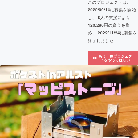
このプロジェクトは、
2022/09/14
に募集を開始
し、
8
人の支援により
120,280
円の資金を集
め、
2022/11/24
に募集を
終了しました
もう一度プロジェク
トをやってほしい