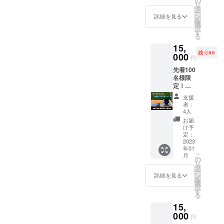
の
リ
お気持
タ
ー
ちに応
ン
詳細を見る
を
えられ
選
択
るよう
す
る
に、日
15,
進月歩
残り96
ではあ
000
円
ります
先着100
が邁進
名様限
してま
定！非
いりま
売品ロ
す。
支援
ゴス
者：
テッ
4人
カー付
お届
き＋
け予
「マッ
定：
ピス
2023
年01
トー
こ
月
ブ」を1
の
リ
個＋
タ
ー
『オリ
ン
詳細を見る
を
ジナル
選
択
ロゴ入
す
る
りポ
15,
ケット
ストー
000
円
ブ用風