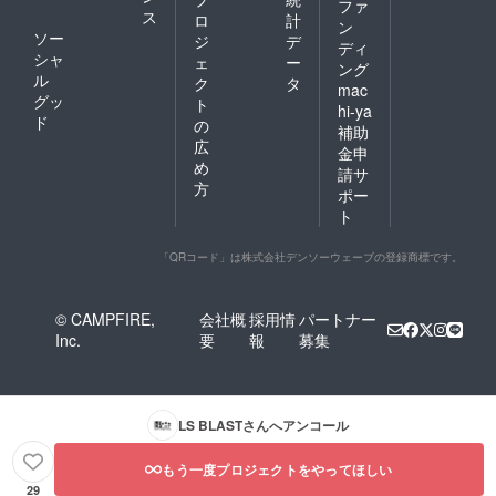
ファ
ス
ロ
計
ン
ソー
ジ
デ
ディ
シャ
ェ
ー
ング
ル
ク
タ
mac
グッ
ト
hi-ya
ド
の
補助
広
金申
め
請サ
方
ポー
ト
「QRコード」は株式会社デンソーウェーブの登録商標です。
© CAMPFIRE,
会社概
採用情
パートナー
Inc.
要
報
募集
LS BLAST
さんへアンコール
もう一度プロジェクトをやってほしい
29