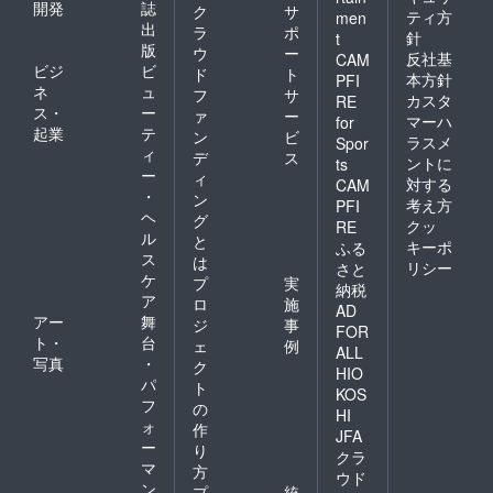
開発
誌
ク
サ
ティ方
men
出
ラ
ポ
針
t
版
ウ
ー
反社基
CAM
ビジ
ビ
ド
ト
本方針
PFI
ネ
ュ
フ
サ
カスタ
RE
ス・
ー
ァ
ー
マーハ
for
起業
テ
ン
ビ
ラスメ
Spor
ィ
デ
ス
ントに
ts
ー
ィ
対する
CAM
・
ン
考え方
PFI
ヘ
グ
クッ
RE
ル
と
キーポ
ふる
ス
は
リシー
さと
ケ
プ
実
納税
ア
ロ
施
AD
アー
舞
ジ
事
FOR
ト・
台
ェ
例
ALL
写真
・
ク
HIO
パ
ト
KOS
フ
の
HI
ォ
作
JFA
ー
り
クラ
マ
方
ウド
ン
プ
統