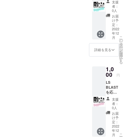
支援
てまいりま
さる
者：
方！あ
すので、ま
0人
りがと
お届
だまだ未熟
うござ
け予
なブランド
いま
定：
す。こ
2022
ですが応援
年12
れから
の程宜しく
こ
月
も、成
の
リ
お願い致し
長し続
タ
ー
ける私
ン
詳細を見る
ます。
を
たちに
選
択
御期待
す
る
下さ
1,0
い。お
気持ち
00
円
に感謝
LS
いたし
BLAST
ます。
を応
援！新
支援
しい製
者：
品開発
0人
などに
お届
役立て
け予
ます！
定：
ご協力
2022
年12
頂いた
こ
月
方々の