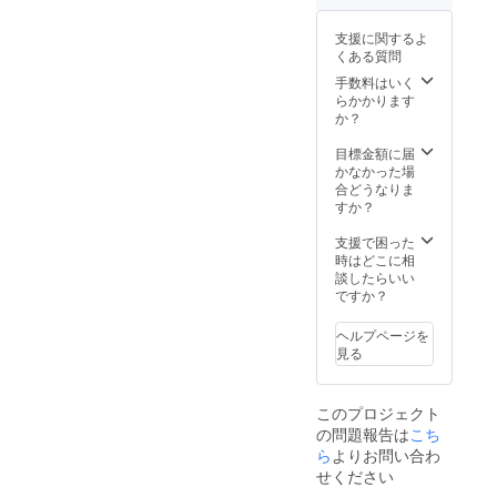
支援に関するよ
くある質問
手数料はいく
らかかります
か？
目標金額に届
かなかった場
合どうなりま
すか？
支援で困った
時はどこに相
談したらいい
ですか？
ヘルプページを
見る
このプロジェクト
の問題報告は
こち
ら
よりお問い合わ
せください