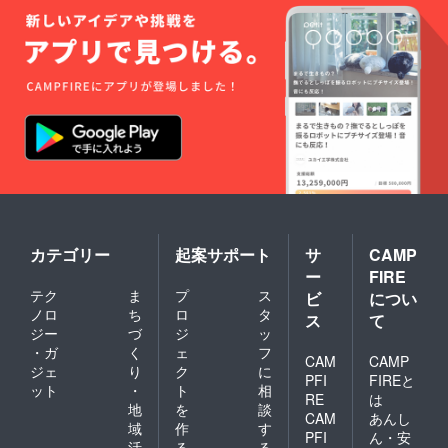
カテゴリー
起案サポート
サ
CAMP
ー
FIRE
テク
ま
プ
ス
ビ
につい
ノロ
ち
ロ
タ
ス
て
ジー
づ
ジ
ッ
・ガ
く
ェ
フ
CAM
CAMP
ジェ
り
ク
に
PFI
FIREと
ット
・
ト
相
RE
は
地
を
談
CAM
あんし
域
作
す
PFI
ん・安
活
る
る