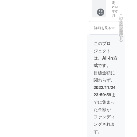
×2 タッ
定：
チオブ
2023
年01
ファイ
こ
月
ン×1)
の
リ
タ
ー
ン
詳細を見る
を
選
択
す
る
このプロ
ジェクト
は、
All-In方
式
です。
目標金額に
関わらず、
2022/11/24
23:59:59
ま
でに集まっ
た金額が
ファンディ
ングされま
す。