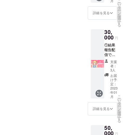
こ
月
③オリ
名前を
の
通)
リ
ジナル
使用さ
タ
ー
ソング
せて頂
ン
詳細を見る
を
MV内ク
きま
選
択
レジッ
す。
す
る
ト表記
30,
支援
時、必
000
円
ず備考
①結果
欄に書
報告配
かせて
信での
頂く名
概要欄
前を記
支援
クレ
入して
者：
ジット
下さ
3人
表記 ②
い。記
お届
結果報
入され
け予
告配信
ない場
定：
での名
2023
合
年01
前呼び
CAMPF
こ
月
③オリ
IREで使
の
リ
ジナル
用され
タ
ー
ソング
ている
ン
詳細を見る
を
MV内ク
名前を
選
択
レジッ
使用さ
す
る
ト表記
せて頂
50,
支援
きま
時、必
000
す。 ④
円