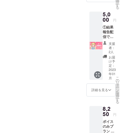
選
択
かせて
す
る
頂く名
5,0
前を記
入して
00
円
下さ
①結果
い。記
報告配
入され
信での
ない場
概要欄
合
支援
クレ
CAMPF
者：
ジット
IREで使
2人
表記 ②
用され
お届
結果報
ている
け予
告配信
名前を
定：
での名
2023
使用さ
年01
前呼び
せて頂
こ
月
③オリ
きま
の
リ
ジナル
す。
タ
ー
ソング
ン
詳細を見る
を
MV内ク
選
択
レジッ
す
る
ト表記
8,2
支援
時、必
50
円
ず備考
ボイス
欄に書
のみプ
かせて
ラン 個
頂く名