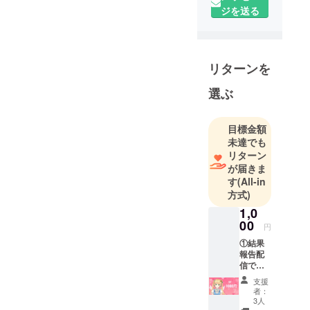
イターとし
ジを送る
て、表現者
として、み
んなに好き
を共有した
リターンを
くて活動し
選ぶ
ておりま
す。
目標金額
今はまだ本
未達でも
リターン
格的に活動
が届きま
できてはい
す
(All-in
ませんが、
方式)
自分自身が
1,0
パニック障
00
円
害の為、パ
①結果
ニック障害
報告配
の方の助け
信での
概要欄
になれるよ
支援
クレ
者：
うな活動を
ジット
3人
したいと
表記 支