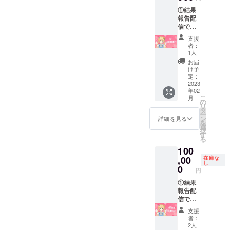
ず備考
オリジ
①結果
欄に書
ナルソ
報告配
かせて
ングMV
信での
頂く名
イラス
概要欄
前を記
トの
支援
クレ
入して
ネット
者：
ジット
下さ
プリン
1人
表記 ②
い。記
ト(サイ
お届
結果報
入され
ン、
け予
告配信
ない場
定：
メッ
での名
2023
合
セージ
年02
前呼び
CAMPF
入り)(共
こ
月
③オリ
IREで使
の
通)(コン
リ
ジナル
用され
タ
ビニプ
ー
ソング
ている
ン
リン
詳細を見る
を
MV内ク
名前を
選
ト:L版)
択
レジッ
使用さ
す
⑤限定
る
ト表記
せて頂
イラス
100
支援
きま
ト缶
時、必
,00
す。 ④
在庫な
バッジ
し
ず備考
オリジ
0
(57mm)
円
欄に書
ナルソ
郵送手
かせて
①結果
ングMV
続きを
頂く名
報告配
イラス
します
前を記
信での
トの
ので郵
入して
概要欄
ネット
便番号
支援
下さ
クレ
プリン
+住所
者：
い。記
ジット
ト(サイ
+名前を
2人