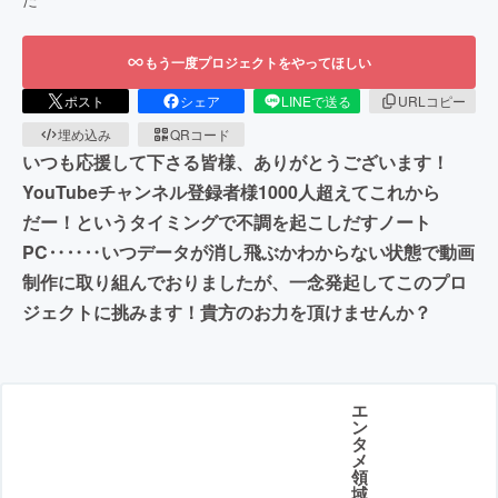
もう一度プロジェクトをやってほしい
ポスト
シェア
LINEで送る
URLコピー
埋め込み
QRコード
いつも応援して下さる皆様、ありがとうございます！
YouTubeチャンネル登録者様1000人超えてこれから
だー！というタイミングで不調を起こしだすノート
PC‥‥‥いつデータが消し飛ぶかわからない状態で動画
制作に取り組んでおりましたが、一念発起してこのプロ
ジェクトに挑みます！貴方のお力を頂けませんか？
エ
ン
タ
メ
領
域