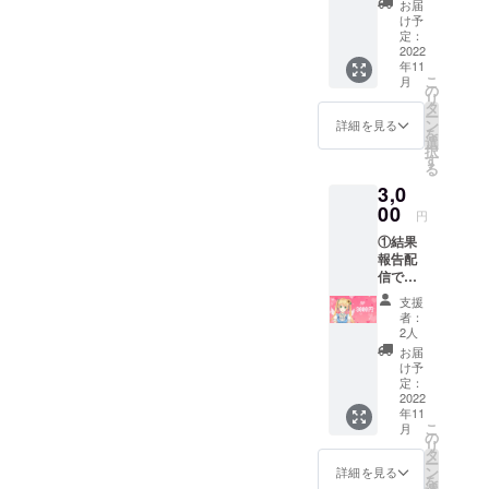
お届
援時、
思っていま
け予
必ず備
定：
す。
考欄に
2022
年11
書かせ
こ
月
て頂く
の
リ
名前を
タ
ー
記入し
ン
詳細を見る
を
て下さ
選
択
い。記
す
る
入され
3,0
ない場
合
00
円
CAMPF
①結果
IREで使
報告配
用され
信での
ている
概要欄
名前を
支援
クレ
使用さ
者：
ジット
せて頂
2人
表記 ②
きま
お届
結果報
す。
け予
告配信
定：
でのお
2022
年11
名前呼
こ
月
び 支援
の
リ
時、必
タ
ー
ず備考
ン
詳細を見る
を
欄に書