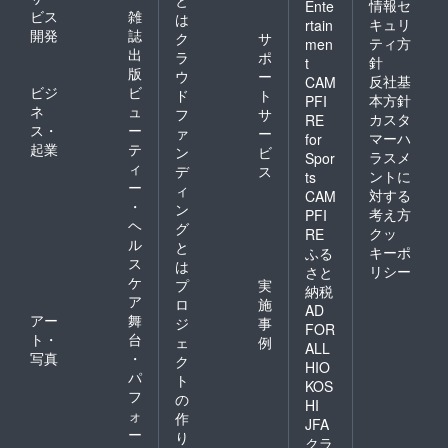
い。ご
情報セ
Ente
ビス
雑
は
記入頂
キュリ
rtain
開発
誌
けな
ク
サ
ティ方
men
かった
出
ラ
ポ
針
t
場合は
版
ウ
ー
反社基
CAM
申し訳
ビジ
ビ
ド
ト
ありま
本方針
PFI
ネ
ュ
フ
サ
せんが
カスタ
RE
ス・
ー
通話特
ァ
ー
マーハ
for
典をお
起業
テ
ン
ビ
ラスメ
Spor
渡しす
ィ
デ
ス
ントに
ts
ること
ー
ィ
対する
ができ
CAM
・
ン
ませ
考え方
PFI
ヘ
ん。 こ
グ
クッ
RE
ちらの
ル
と
キーポ
ふる
支援に
ス
は
リシー
さと
ついて
ケ
プ
実
納税
は複数
ア
ロ
施
購入分
AD
アー
舞
ジ
事
が適用
FOR
ト・
台
されま
ェ
例
ALL
すので
写真
・
ク
HIO
⑦の30
パ
ト
KOS
分×購入
フ
の
数+⑨の
HI
ォ
作
60分間
JFA
ー
お話が
り
クラ