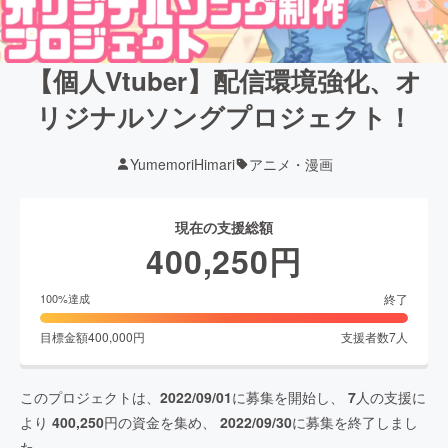
【個人Vtuber】配信環境強化、オ
リジナルソングプロジェクト！
YumemoriHimari
アニメ・漫画
現在の支援総額
400,250
円
終了
100
%達成
目標金額
400,000
円
支援者数
7
人
このプロジェクトは、
2022/09/01
に募集を開始し、
7
人の支援に
より
400,250
円の資金を集め、
2022/09/30
に募集を終了しまし
た