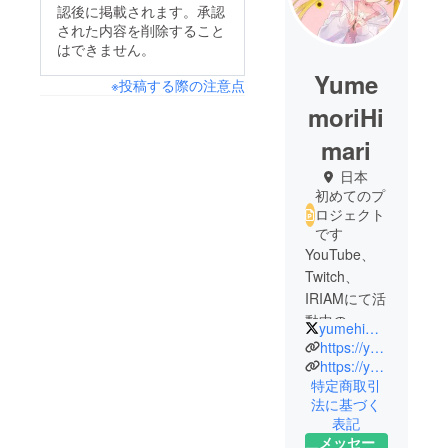
認後に掲載されます。承認
された内容を削除すること
はできません。
Yume
※投稿する際の注意点
moriHi
mari
日本
初めてのプ
ロジェクト
です
YouTube、
Twitch、
IRIAMにて活
動中の
yumehima_v
Vtuber、夢
https://yumemorihimari.themedia.jp/
守ひまりで
https://youtube.com/@yumemorihimari?si=dZoXP2AyEai1Tatk
特定商取引
す。
法に基づく
配信者とし
表記
て、クリエ
メッセー