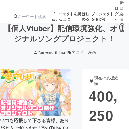
新
ロ
規
グ
会
プロジェクトを掲
はじ
プロジェクト
/
載するには
める
をさがす
イ
員
ン
登
【個人Vtuber】配信環境強化、オリ
録
ジナルソングプロジェクト！
人気のプロ
注目のリ
注目の新着プロ
募集終了が近いプ
もうすぐ公開
YumemoriHimari
アニメ・漫画
ジェクト
ターン
ジェクト
ロジェクト
されます
アート・写真
音楽
現在の支援総
額
400,
テクノロジー・ガジェット
ゲーム・サ
250
映像・映画
書籍・雑誌
いつも応援して下さる皆様、あり
ビジネス・起業
チャレンジ
がとうございます！YouTubeチャ