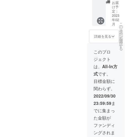
入され
表記 ②
ン、
お間違
お届
ない場
結果報
メッ
えない
け予
合
告配信
セージ
定：
ようお
CAMPF
での名
2023
入り)(共
願い致
年02
IREで使
前呼び
通) ⑤限
しま
こ
月
用され
③オリ
定イラ
の
す。 住
リ
ている
ジナル
スト缶
タ
所不備
ー
名前を
ソング
バッジ
ン
で届か
詳細を見る
を
使用さ
MV内ク
(57mm)
選
なかっ
択
せて頂
レジッ
⑥⑤と
す
た場合
る
きま
ト表記
同イラ
の責任
このプロ
す。 ④
支援
ストの
は取り
ジェクト
オリジ
時、必
缶バッ
かねま
ナルソ
ず備考
ジ(サイ
すの
は、
All-In方
ングMV
欄に書
ン入り)
で、間
式
です。
イラス
かせて
(57mm)
違えが
トの
頂く名
郵送手
ないか
目標金額に
ネット
前を記
続きを
ご確認
関わらず、
プリン
入して
します
の程よ
ト(サイ
下さ
ので郵
ろしく
2022/09/30
ン、
い。記
便番号
お願い
23:59:59
ま
メッ
入され
+住所
致しま
セージ
ない場
+名前を
す。
でに集まっ
入り)(共
合
お間違
た金額が
通) ⑤限
CAMPF
えない
定イラ
IREで使
ようお
ファンディ
スト缶
用され
願い致
ングされま
バッジ
ている
しま