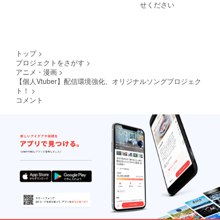
すの
(57mm)
せください
で、間
⑧⑤と
違えが
同イラ
ないか
ストの
ご確認
アクリ
の程よ
ルキー
ろしく
ホル
トップ
>
お願い
ダー
プロジェクトをさがす
>
致しま
(60mm)
アニメ・漫画
>
す。 ⑦
⑨新立
ひまと
ち絵ア
【個人Vtuber】配信環境強化、オリジナルソングプロジェク
お話チ
クリル
ト！
>
ケット
スタン
コメント
(30分)
ド
一緒に
(100m
ゲーム
m) 郵送
するも
手続き
よし、
をしま
ただお
すので
話をす
郵便番
るもよ
号+住所
し、あ
+名前を
なたは
お間違
喋らな
えない
くても
ようお
よし(あ
願い致
なたが
しま
ミュー
す。 住