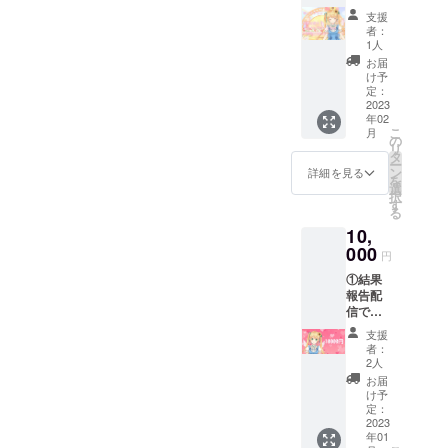
別お礼
前を記
支援
メッ
入して
者：
セージ
下さ
1人
ボイス
い。記
お届
をお送
入され
け予
りしま
ない場
定：
す(ボイ
2023
合
年02
スの
CAMPF
こ
月
み、動
IREで使
の
リ
画は付
用され
タ
ー
きませ
ている
ン
詳細を見る
を
ん)★ 支
名前を
選
択
援時、
使用さ
す
る
必ず備
せて頂
10,
考欄に
きま
書かせ
000
す。 ④
円
て頂く
オリジ
①結果
名前を
ナルソ
報告配
記入し
ングMV
信での
て下さ
イラス
概要欄
い。記
トの
支援
クレ
入され
ネット
者：
ジット
ない場
プリン
2人
表記 ②
合
ト(サイ
お届
結果報
CAMPF
ン、
け予
告配信
IREで使
定：
メッ
での名
2023
用され
セージ
年01
前呼び
ている
入り)(共