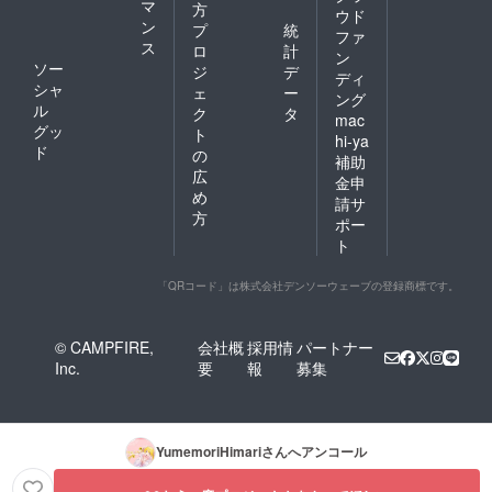
できま
マ
方
ウド
す。 日
ン
プ
統
ファ
程時間
ス
ロ
計
等は相
ン
ソー
ジ
デ
談にな
ディ
シャ
ります
ェ
ー
ング
ので、
ル
ク
タ
mac
当方の
グッ
ト
hi-ya
都合で1
ド
の
補助
日でご
広
購入時
金申
め
間分お
請サ
話がで
方
ポー
きない
ト
ことも
想定さ
れま
「QRコード」は株式会社デンソーウェーブの登録商標です。
す。そ
の際は
申し訳
© CAMPFIRE,
会社概
採用情
パートナー
ありま
Inc.
要
報
募集
せんが
日程を
分けて
お話し
させて
YumemoriHimari
さんへアンコール
いただ
くこと