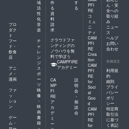
せんが
し、あ
域
作
す
PFI
ん・安
通話特
なたは
活
る
る
典をお
喋らな
RE
全への
性
資
渡しす
くても
コ
取り組
化
料
ること
よし(あ
ミュ
み
ができ
なたが
プロ
音
請
ニ
ニュー
ませ
ミュー
ダク
楽
求
ティ
ス
ん。 ま
ト、私
ト
CAM
ヘルプ
た、通
が喋る
クラウドファ
フー
チ
話特典
あなた
PFI
お問い
ンディングの
ド・
ャ
は60分
だけの
RE
合わせ
ノウハウを無
飲食
レ
までと
配信方
Crea
料で学ぼう
なりま
式でも
店
ン
tion
すの
大丈夫
各種規定
CAMPFIRE
ジ
CAM
で、3回
です)。
アカデミー
アニ
ス
以上ご
ひまと
利用規
PFI
メ・
ポ
購入頂
同じ時
約
RE
漫画
ー
きまし
間を共
CA
説
細則
for
ても60
有致し
ツ
MP
明
プライ
Soci
分とな
ましょ
ファ
映
FI
会
バシー
al
ります
う 備考
ッ
像
RE
・
ポリ
のでご
欄に
Goo
ショ
・
ア
相
了承下
Discord
シー
d
ン
映
さい。
のIDを
カ
談
特定商
CAM
忘れな
画
デ
会
取引法
PFI
いよう
ゲー
書
ミ
に基づ
RE
ご記入
ム・
籍
ー
く表記
for
下さ
サー
・
と