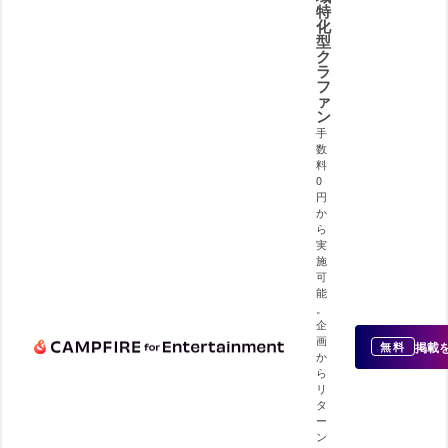
特
化
型
ク
ラ
フ
ァ
ン
手
数
料
0
円
か
ら
実
施
可
能
。
企
画
掲載
無料
か
ら
リ
タ
ー
ン