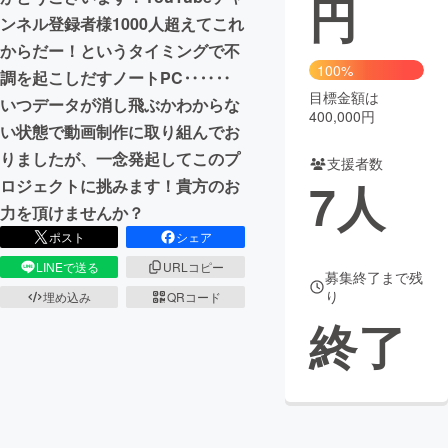
円
ンネル登録者様1000人超えてこれ
まちづくり・地域活性化
からだー！というタイミングで不
100%
調を起こしだすノートPC‥‥‥
目標金額は
CAMPFIRE for Social Good
CAMPFIRE Creation
いつデータが消し飛ぶかわからな
400,000円
CAMPFIREふるさと納税
machi-ya
コミュニティ
い状態で動画制作に取り組んでお
りましたが、一念発起してこのプ
支援者数
7
人
ロジェクトに挑みます！貴方のお
力を頂けませんか？
ポスト
シェア
LINEで送る
URLコピー
募集終了まで残
り
埋め込み
QRコード
終了