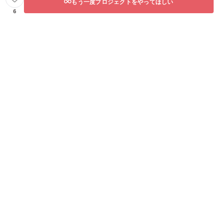
があり
もう一度プロジェクトをやってほしい
ますの
6
で予め
ご了承
下さ
い。 ⑪
オリジ
ナルソ
ングMV
にご出
演！ あ
なたの
代理
キャラ
クター
をイラ
スト
レー
ター様
にお渡
しし、
MV用の
イラス
トの中
に出演
して頂
きます
夢守の