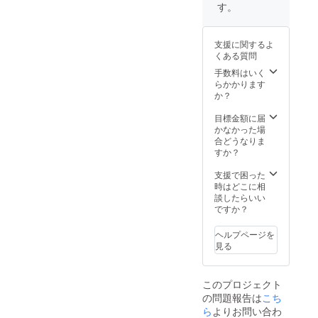
(57mm)
名前を
す。 住
す。
⑥⑤と
使用さ
所不備
同イラ
せて頂
で届か
ストの
きま
なかっ
支援に関するよ
缶バッ
す。 ④
た場合
くある質問
ジ(サイ
オリジ
の責任
ン入り)
ナルソ
は取り
手数料はいく
(57mm)
ングMV
かねま
らかかります
郵送手
イラス
すの
か？
続きを
トの
で、間
します
ネット
違えが
目標金額に届
ので郵
プリン
ないか
かなかった場
便番号
ト(サイ
ご確認
合どうなりま
+住所
ン、
の程よ
すか？
+名前を
メッ
ろしく
お間違
セージ
お願い
支援で困った
えない
入り)(共
致しま
時はどこに相
ようお
通) ⑤限
す。
談したらいい
願い致
定イラ
ですか？
しま
スト缶
す。 住
バッジ
ヘルプページを
所不備
(57mm)
見る
で届か
⑥⑤と
なかっ
同イラ
た場合
ストの
このプロジェクト
の責任
缶バッ
の問題報告は
こち
は取り
ジ(サイ
かねま
ン入り)
ら
よりお問い合わ