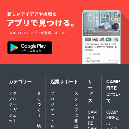
ト、私
所不備
が喋る
で届か
あなた
なかっ
だけの
た場合
配信方
の責任
式でも
は取り
大丈夫
かねま
です)。
すの
ひまと
で、間
同じ時
違えが
間を共
ないか
有致し
ご確認
ましょ
の程よ
う 備考
ろしく
欄に
お願い
Discord
致しま
のIDを
す。 ⑩
忘れな
ひまと
カテゴリー
起案サポート
サ
CAMP
いよう
お話チ
ー
FIRE
ご記入
ケット
テク
ま
プ
ス
下さ
(60分)
ビ
につい
い。ご
一緒に
ノロ
ち
ロ
タ
ス
て
記入頂
ゲーム
ジー
づ
ジ
ッ
けな
するも
・ガ
く
ェ
フ
かった
よし、
CAM
CAMP
ジェ
り
ク
に
場合は
ただお
PFI
FIREと
ット
・
ト
相
申し訳
話をす
RE
は
ありま
るもよ
地
を
談
CAM
あんし