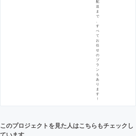
配
送
ま
で
、
す
べ
て
お
任
せ
の
プ
ラ
ン
も
あ
り
ま
す
！
このプロジェクトを見た人はこちらもチェックし
ています