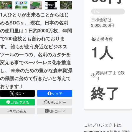
まちづくり・地域活性化
1%
1人ひとりが出来ることからはじ
目標金額は
めるSDGｓ。 現在、日本の名刺
3,000,000円
CAMPFIRE for Social Good
CAMPFIRE Creation
の使用量は１日約3000万枚、年間
CAMPFIREふるさと納税
machi-ya
コミュニティ
で100億枚とも言われておりま
支援者数
1
人
す。 誰もが使う身近なビジネス
ツールの一つの、名刺のカタチを
変える事でペーパーレス化を推進
し、 未来のための豊かな森林資源
募集終了まで残
の保護に努めて行きたいと考えて
り
終了
おります！
ポスト
シェア
LINEで送る
URLコピー
埋め込み
QRコード
このプロジェクトは、