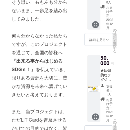
そう思い、右も左も分から
Card
データ
（役職
0人
1枚 ※ロ
をご入
など）
お届
ないまま、一歩足を踏み出
ゴデー
稿頂く
につき
け予
タをご
場合
定：
まして
してみました。
入稿頂
2022
は、別
はカー
年12
く場合
途受付
ドへの
こ
月
は、別
メール
の
記載は
リ
途受付
アドレ
タ
何も分からなかった私たち
おすす
ー
メール
スを送
ン
めして
詳細を見る
を
アドレ
ですが、このプロジェクト
付させ
選
おりま
択
スを送
て頂き
す
せん。
る
を通じて、全国の皆様へ
付させ
ますの
内部
50,
て頂き
で、
データ
『出来る事からはじめる
ますの
000
データ
にてご
円
で、
をメー
記載下
SDGｓ！』
を伝えていき、
★圧倒
データ
ルに添
さいま
的なラ
をメー
付して
せ。 ★
限りある資源を大切に、豊
グジュ
ルに添
ご送付
スタッ
アリー
付して
かな資源を未来へ繋げてい
下さい
フから
支援
感の
ご送付
ませ。
心を込
者：
ゴール
きたいと考えております。
下さい
※会社名
1人
めた御
ドLit
ませ。
とお名
礼メー
お届
Card
※会社名
前が記
け予
ル ★植
1枚 ★
とお名
定：
載可能
樹活動
また、当プロジェクトは、
重厚感
2022
前が記
です。
の報告
年12
あふれ
載可能
備考欄
メール
ただLiT Cardを普及させる
こ
月
るシル
です。
の
にご記
の送付
リ
バーLit
備考欄
タ
入下さ
だけでの目的ではなく、皆
ー