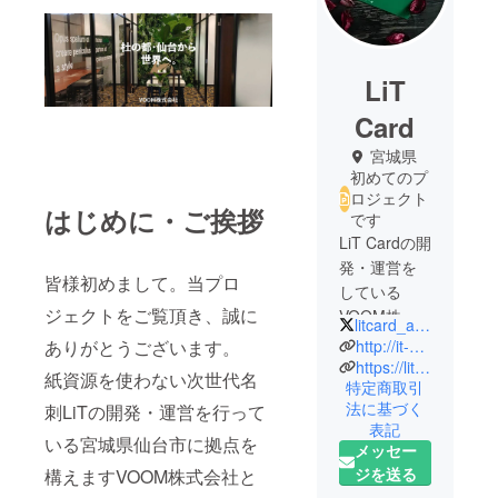
LiT
Card
宮城県
初めてのプ
ロジェクト
はじめに・ご挨拶
です
LiT Cardの開
発・運営を
皆様初めまして。当プロ
している
ジェクトをご覧頂き、誠に
VOOM株式
litcard_app
会社の遠藤
http://it-voom.com/
ありがとうございます。
裕次郎と申
https://lit-card.com/
紙資源を使わない次世代名
特定商取引
します。
法に基づく
刺LiTの開発・運営を行って
紙を使わな
表記
いサスティ
いる宮城県仙台市に拠点を
メッセー
ナブルな次
ジを送る
構えますVOOM株式会社と
世代名刺を