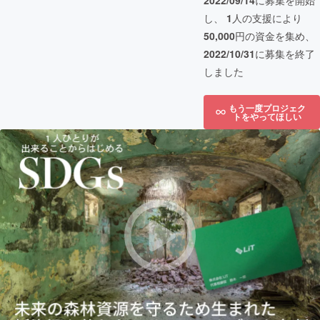
2022/09/14
に募集を開始
し、
1
人の支援により
50,000
円の資金を集め、
2022/10/31
に募集を終了
しました
もう一度プロジェク
トをやってほしい