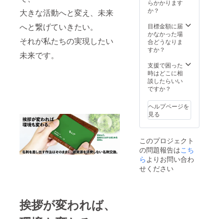
にご記
せん。
らかかります
データ
入下さ
内部
か？
にてご
大きな活動へと変え、未来
い。記
データ
記載下
載不要
へと繋げていきたい。
にてご
目標金額に届
さいま
の場合
記載下
かなかった場
せ。 ★
それが私たちの実現したい
は『記
さいま
合どうなりま
スタッ
載な
せ。 ★
すか？
フから
未来です。
し』と
スタッ
心を込
ご記入
フから
支援で困った
めた御
下さ
の心を
時はどこに相
礼メー
い。 ※
込めた
談したらいい
ル ★植
製品の
感謝
ですか？
樹活動
性質
メール
の報告
上、変
★植樹
メール
ヘルプページを
更にな
活動の
の送付
見る
る可能
報告
性のあ
メール
る事項
の送付
このプロジェクト
（役職
の問題報告は
こち
など）
につき
ら
よりお問い合わ
まして
せください
はカー
ドへの
記載は
おすす
挨拶が変われば、
めして
おりま