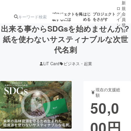
新
ロ
規
グ
会
プロジェクトを掲
はじ
プロジェクト
/
載するには
める
をさがす
イ
員
ン
登
出来る事からSDGsを始めませんか？
録
紙を使わないサスティナブルな次世
代名刺
人気のプロ
注目のリ
注目の新着プロ
募集終了が近いプ
もうすぐ公開
ジェクト
ターン
ジェクト
ロジェクト
されます
LiT Card
ビジネス・起業
アート・写真
音楽
現在の支援総
テクノロジー・ガジェット
ゲーム・サ
額
50,0
映像・映画
書籍・雑誌
00
円
ビジネス・起業
チャレンジ