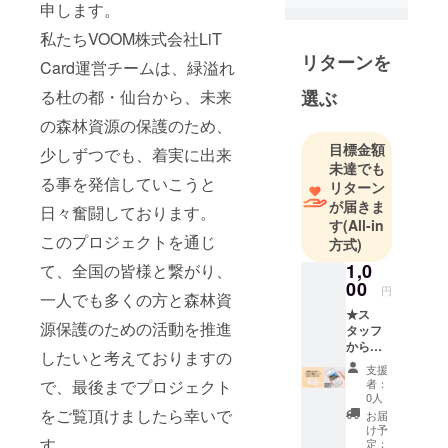
申します。
通じて
森林資源保
私たちVOOM株式会社LiT
護活動に貢
リターンを
Card運営チームは、緑溢れ
献して参り
る杜の都・仙台から、未来
選ぶ
ます。
SDGｓに取
の森林資源の保護のため、
り組みされ
目標金額
少しずつでも、着実に出来
ている企業
未達でも
る事を発信していこうと
リターン
様や、関心
が届きま
がある方と
日々奮闘しております。
す
(All-in
の
このプロジェクトを通じ
方式)
情報交換は
1,0
て、全国の皆様と繋がり、
積極的に行
00
円
一人でも多くの方と森林資
いたいで
★ス
す。
源保護のための活動を推進
タッフ
皆様どうぞ
から心
したいと考えておりますの
を込め
よろしくお
支援
た御礼
で、最後までプロジェクト
者：
願い致しま
メー
0人
す。
ル ★
をご覧頂けましたら幸いで
お届
植樹活
け予
す。
動の報
定：