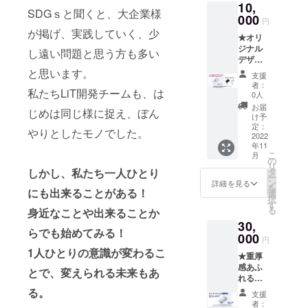
10,
備考欄
SDGｓと聞くと、大企業様
にご記
000
円
載下さ
が掲げ、実践していく、少
★オリ
い） ※
ジナル
会社名
し遠い問題と思う方も多い
デザイ
とお名
ンが印
と思います。
前が記
支援
刷可能
載可能
者：
私たちLiT開発チームも、は
なLiT
です。
0人
Card
備考欄
お届
じめは同じ様に捉え、ぼん
１枚 ※
にご記
け予
背面の
入下さ
定：
やりとしたモノでした。
カラー
2022
い。記
年11
は
載不要
こ
月
（BLA
の場合
の
リ
CK/WHI
は『記
しかし、私たち一人ひとり
タ
ー
TE）か
載な
ン
詳細を見る
を
にも出来ることがある！
らご希
し』と
選
択
望のカ
ご記入
す
る
身近なことや出来ることか
ラー
下さ
30,
を、備
い。 ※
らでも始めてみる！
考欄に
000
製品の
円
ご記入
性質
1人ひとりの意識が変わるこ
★重厚
下さい
上、変
感あふ
ませ。
更にな
とで、変えられる未来もあ
れるシ
※ロゴや
る可能
ルバー
名刺デ
る。
性のあ
支援
Lit
ザイン
る事項
者：