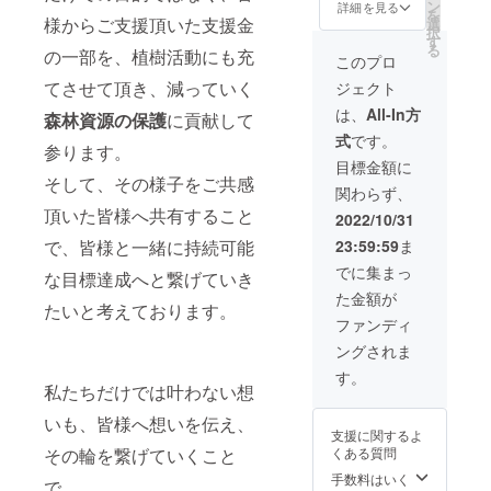
Card
にご記
ン
い。記
詳細を見る
を
1枚 ※ロ
様からご支援頂いた支援金
入下さ
選
載不要
択
ゴデー
い。記
す
の場合
る
の一部を、植樹活動にも充
タをご
載不要
は『記
このプロ
入稿頂
の場合
載な
てさせて頂き、減っていく
ジェクト
く場合
は『記
し』と
は、別
載な
ご記入
は、
All-In方
森林資源の保護
に貢献して
途受付
し』と
下さ
式
です。
メール
ご記入
い。 ※
参ります。
アドレ
下さ
製品の
目標金額に
スを送
い。 ※
そして、その様子をご共感
性質
関わらず、
付させ
製品の
上、変
頂いた皆様へ共有すること
て頂き
性質
更にな
2022/10/31
ますの
上、変
る可能
で、皆様と一緒に持続可能
23:59:59
ま
で、
更にな
性のあ
データ
る可能
る事項
でに集まっ
な目標達成へと繋げていき
をメー
性のあ
（役職
た金額が
ルに添
る事項
など）
たいと考えております。
付して
（役職
につき
ファンディ
ご送付
など）
まして
ングされま
下さい
につき
はカー
ませ。
まして
ドへの
す。
※会社名
私たちだけでは叶わない想
はカー
記載は
とお名
ドへの
おすす
いも、皆様へ想いを伝え、
前が記
記載は
めして
支援に関するよ
載可能
おすす
おりま
その輪を繋げていくこと
くある質問
です。
めして
せん。
備考欄
おりま
手数料はいく
内部
で、