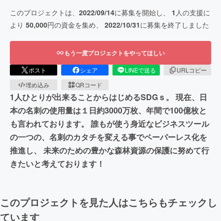
このプロジェクトは、
2022/09/14
に募集を開始し、
1
人の支援に
より
50,000
円の資金を集め、
2022/10/31
に募集を終了しました
もう一度プロジェクトをやってほしい
ポスト
シェア
LINEで送る
URLコピー
埋め込み
QRコード
1人ひとりが出来ることからはじめるSDGｓ。 現在、日
本の名刺の使用量は１日約3000万枚、年間で100億枚と
も言われております。 誰もが使う身近なビジネスツール
の一つの、名刺のカタチを変える事でペーパーレス化を
推進し、 未来のための豊かな森林資源の保護に努めて行
きたいと考えております！
このプロジェクトを見た人はこちらもチェックし
ています