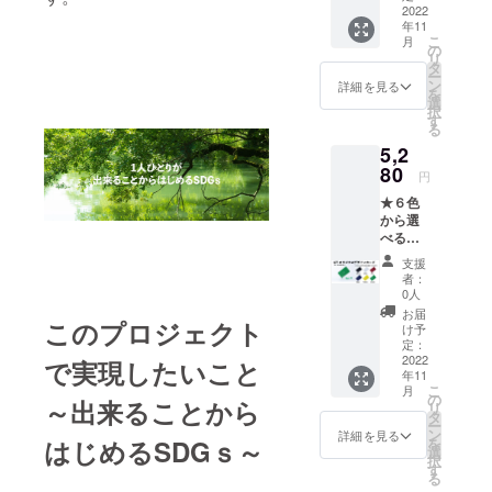
告メー
2022
年11
ルの送
こ
月
付
の
リ
タ
ー
ン
詳細を見る
を
選
択
す
る
5,2
80
円
★６色
から選
べる規
定デザ
支援
インの
者：
LiT
0人
Card
お届
このプロジェクト
１枚
け予
（BLA
定：
CK/WHI
2022
で実現したいこと
年11
TE/RED
こ
月
/BLUE/
の
～出来ることから
リ
YELLO
タ
ー
W/GRE
ン
詳細を見る
はじめるSDGｓ～
を
ENから
選
択
ご希望
す
る
の色を