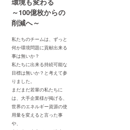
環境も変わる
せん。
内部
データ
～100億枚からの
にてご
記載下
削減へ～
さいま
せ。 ★
スタッ
フから
私たちのチームは、ずっと
の心を
何か環境問題に貢献出来る
込めた
御礼
事は無いか？
メール
★植樹
私たちに出来る持続可能な
活動の
報告
目標は無いか？と考えて参
メール
の送付
りました。
まだまだ若輩の私たちに
は、大手企業様が掲げる、
世界のエネルギー資源の使
用量を変えると言った事
や、