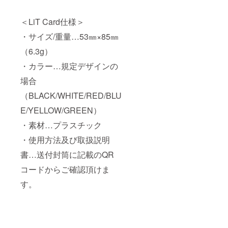
＜LiT Card仕様＞
・サイズ/重量…53㎜×85㎜
（6.3g）
・カラー…規定デザインの
場合
（BLACK/WHITE/RED/BLU
E/YELLOW/GREEN）
・素材…プラスチック
・使用方法及び取扱説明
書…送付封筒に記載のQR
コードからご確認頂けま
す。