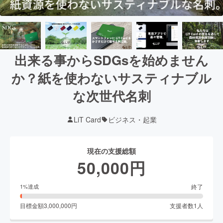
出来る事からSDGsを始めません
か？紙を使わないサスティナブル
な次世代名刺
LiT Card
ビジネス・起業
現在の支援総額
50,000
円
終了
1
%達成
目標金額
3,000,000
円
支援者数
1
人