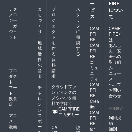
ー
FIRE
テク
ま
プ
ス
ビ
につい
ノロ
ち
ロ
タ
ス
て
ジー
づ
ジ
ッ
・ガ
く
ェ
フ
CAM
CAMP
ジェ
り
ク
に
PFI
FIREと
ット
・
ト
相
RE
は
地
を
談
CAM
あんし
域
作
す
PFI
ん・安
活
る
る
RE
全への
性
資
コ
取り組
化
料
ミュ
み
プロ
音
請
ニ
ニュー
ダク
楽
求
ティ
ス
ト
CAM
ヘルプ
クラウドファ
フー
チ
PFI
お問い
ンディングの
ド・
ャ
RE
合わせ
ノウハウを無
飲食
レ
Crea
料で学ぼう
店
ン
tion
各種規定
CAMPFIRE
ジ
CAM
アカデミー
アニ
ス
利用規
PFI
メ・
ポ
約
RE
漫画
ー
CA
説
細則
for
ツ