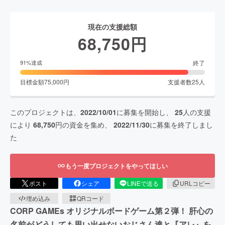
現在の支援総額
68,750
円
終了
91
%達成
目標金額
75,000
円
支援者数
25
人
このプロジェクトは、
2022/10/01
に募集を開始し、
25
人の支援
により
68,750
円の資金を集め、
2022/11/30
に募集を終了しまし
た
もう一度プロジェクトをやってほしい
ポスト
シェア
LINEで送る
URLコピー
埋め込み
QRコード
CORP GAMEs オリジナルボードゲーム第２弾！ 肝心の
名前がどうしても思い出せないおじさん達と『アレ』を