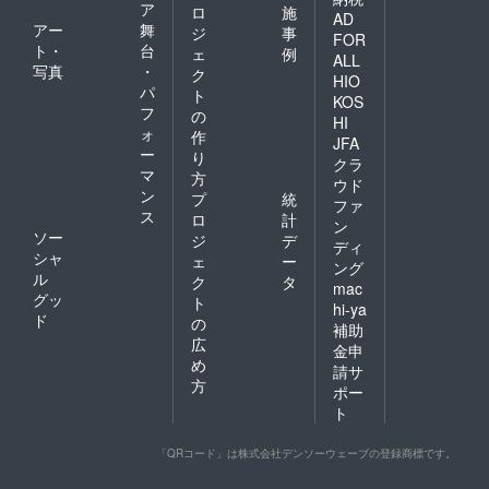
ア
ロ
施
AD
アー
舞
ジ
事
FOR
ト・
台
ェ
例
ALL
写真
・
ク
HIO
パ
ト
KOS
フ
の
HI
ォ
作
JFA
ー
り
クラ
マ
方
ウド
ン
プ
統
ファ
ス
ロ
計
ン
ソー
ジ
デ
ディ
シャ
ェ
ー
ング
ル
ク
タ
mac
グッ
ト
hi-ya
ド
の
補助
広
金申
め
請サ
方
ポー
ト
「QRコード」は株式会社デンソーウェーブの登録商標です。