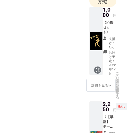
方式)
歩を踏み出
1,0
せました。
00
円
是非ボード
〈応援
ゲームを通
セッ
して皆様と
ト〉
メール
繋がること
支援
による
者：
ができれば
お礼
1人
これ以上の
メッ
お届
セージ
幸せはあり
け予
のみ
定：
ません！
2022
年12
こ
月
の
リ
タ
ー
ン
詳細を見る
を
選
択
す
る
2,2
残り9
50
円
〈【早
割】
ボード
ゲーム