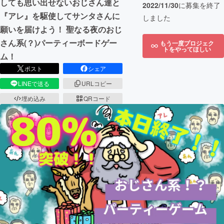
しても思い出せないおじさん達と
2022/11/30
に募集を終了
『アレ』を駆使してサンタさんに
しました
願いを届けよう！ 聖なる夜のおじ
さん系(？)パーティーボードゲー
もう一度プロジェク
トをやってほしい
ム！
ポスト
シェア
LINEで送る
URLコピー
埋め込み
QRコード