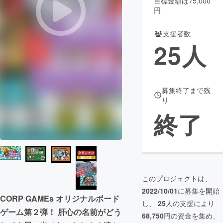
目標金額は75,000
円
支援者数
25
人
募集終了まで残
り
終了
このプロジェクトは、
2022/10/01
に募集を開始
CORP GAMEs オリジナルボード
し、
25
人の支援により
ゲーム第２弾！ 肝心の名前がどう
68,750
円の資金を集め、