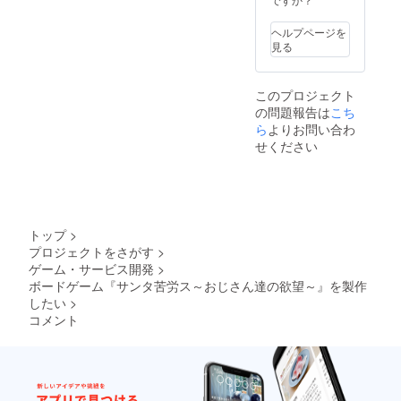
※支援時
に必ず
ヘルプページを
備考欄
見る
にご希
望のお
名前を
このプロジェクト
ご記入
の問題報告は
こち
くださ
い。記
ら
よりお問い合わ
入がな
せください
い場合
は
CAMPF
IREにて
使用さ
れてい
トップ
>
るハン
プロジェクトをさがす
>
ドル
ゲーム・サービス開発
>
ネーム
を使用
ボードゲーム『サンタ苦労ス～おじさん達の欲望～』を製作
させて
したい
>
頂きま
コメント
すので
ご了承
くださ
い。ま
た、特
定の人