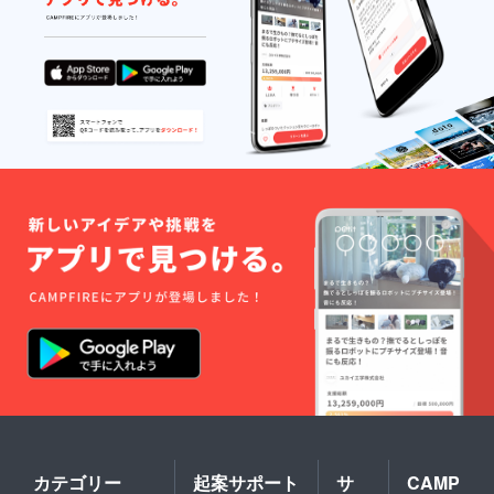
物を比
喩する
お名前
や公序
良俗に
反する
お名前
は掲載
をお断
りする
事が御
座いま
す、ご
注意く
ださ
い。
カテゴリー
起案サポート
サ
CAMP