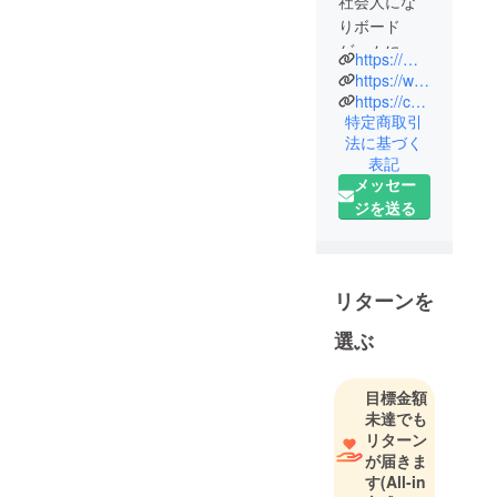
社会人にな
りボード
ゲームにド
https://mobile.twitter.com/CorpBodoge
はまりし、
https://www.youtube.com/channel/UCa_G0I8plmHuBHUGpyL6USw
友人・知人
https://corpgames.booth.pm/
特定商取引
にボード
法に基づく
ゲームを布
表記
教する日々
メッセー
を過ごして
ジを送る
おります。
次第に自作
ボードゲー
ムを製作す
リターンを
ることを夢
選ぶ
見るように
なり、この
度素敵なイ
目標金額
ラストレー
未達でも
リターン
ターの方と
が届きま
の出会いで
す
(All-in
夢への第一