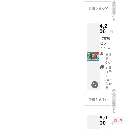
リ
タ
ー
ン
詳細を見る
を
選
択
す
る
4,2
00
円
〈布教
セッ
ト〉
『サン
支援
タ苦労
者：
ス』✕
0人
２
お届
け予
定：
2022
年12
こ
月
の
リ
タ
ー
ン
詳細を見る
を
選
択
す
る
6,0
残り3
00
円