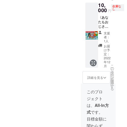
10,
在庫な
000
し
円
〈あな
たもお
じさん
カード
支援
化！？
者：
セッ
1人
ト〉 先
お届
着1名様
け予
(締切
定：
10/29)
2022
年12
10000
こ
月
円 ・
の
リ
『サン
タ
ー
タ苦労
ン
詳細を見る
を
ス』×1
選
択
点 ・
す
る
『サン
このプロ
タ苦労
ジェクト
ス』の
おじさ
は、
All-In方
んカー
式
です。
ドにな
る権利
目標金額に
※納期の
関わらず、
都合上