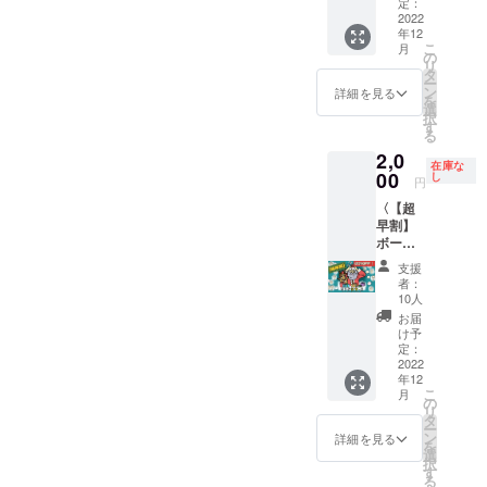
定：
2022
年12
こ
月
の
リ
タ
ー
ン
詳細を見る
を
選
択
す
る
2,0
在庫な
00
し
円
〈【超
早割】
ボード
ゲーム
支援
セッ
者：
ト〉 先
10人
着10名
お届
様 『サ
け予
ンタ苦
定：
労ス』
2022
年12
✕１
こ
月
の
リ
タ
ー
ン
詳細を見る
を
選
択
す
る