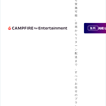
実
施
可
能
。
企
画
掲載
無料
か
ら
リ
タ
ー
ン
配
送
ま
で
、
す
べ
て
お
任
せ
の
プ
ラ
ン