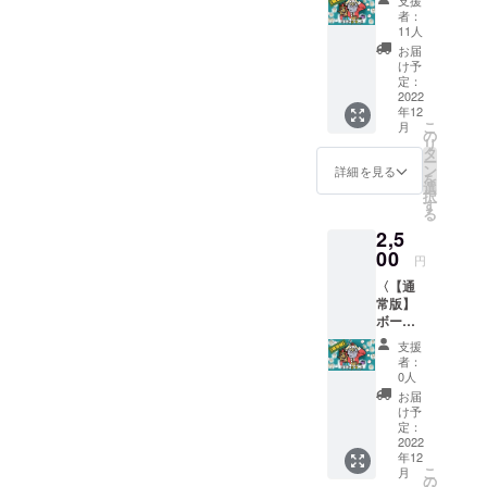
支援
セッ
者：
ト〉 先
11人
着20名
お届
様 『サ
け予
ンタ苦
定：
労ス』
2022
年12
✕１
こ
月
の
リ
タ
ー
ン
詳細を見る
を
選
択
す
る
2,5
00
円
〈【通
常版】
ボード
ゲーム
支援
セッ
者：
ト〉
0人
『サン
お届
タ苦労
け予
ス』✕
定：
１
2022
年12
こ
月
の