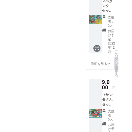
＜ペタ
ンク
セット
＞ 先着
支援
５名様
者：
『サン
2人
タ苦労
お届
ス』×１
け予
『ペタ
定：
ンクマ
2022
年12
スター
こ
月
ズ』×１
の
リ
タ
ー
ン
詳細を見る
を
選
択
す
る
9,0
00
円
〈サン
タさん
セッ
ト〉
支援
『サン
者：
タ苦労
0人
ス』✕
お届
５
け予