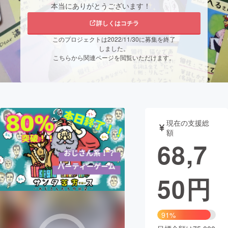
本当にありがとうございます！
まちづくり・地域活性化
詳しくはコチラ
このプロジェクトは2022/11/30に募集を終了
しました。
CAMPFIRE for Social Good
CAMPFIRE Creation
こちらから関連ページを閲覧いただけます。
CAMPFIREふるさと納税
machi-ya
コミュニティ
現在の支援総
額
68,7
50
円
91%