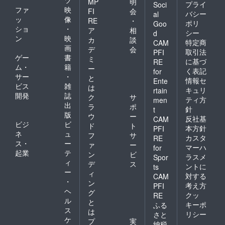
MP
明
プライ
Soci
ファ
映
FI
会
バシー
al
ッ
像
RE
・
ポリ
Goo
ショ
・
ア
相
シー
d
ン
映
カ
談
特定商
CAM
画
デ
会
取引法
PFI
ゲー
書
ミ
に基づ
RE
ム・
籍
ー
く表記
for
サー
・
と
情報セ
Ente
ビス
雑
は
キュリ
rtain
開発
誌
ク
サ
ティ方
men
出
ラ
ポ
針
t
版
ウ
ー
反社基
CAM
ビジ
ビ
ド
ト
本方針
PFI
ネ
ュ
フ
サ
カスタ
RE
ス・
ー
ァ
ー
マーハ
for
起業
テ
ン
ビ
ラスメ
Spor
ィ
デ
ス
ントに
ts
ー
ィ
対する
CAM
・
ン
考え方
PFI
ヘ
グ
クッ
RE
ル
と
キーポ
ふる
ス
は
リシー
さと
ケ
プ
実
納税