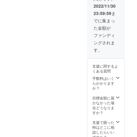
10/29ま
2022/11/30
でのご
23:59:59
ま
支援に
限りま
でに集まっ
す。ご
た金額が
注意く
ださい
ファンディ
ませ。
ングされま
※イラス
トにし
す。
てほし
いご自
身(ご家
支援に関するよ
族、ご
くある質問
友人に
ついて
手数料はいく
も応相
らかかります
談)のお
か？
写真を
提供い
目標金額に届
ただ
かなかった場
き、オ
合どうなりま
リジナ
すか？
ルカー
ドにさ
支援で困った
せてい
時はどこに相
ただき
談したらいい
ます。
ですか？