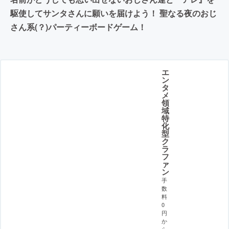
駆使してサンタさんに願いを届けよう！ 聖なる夜のおじ
さん系(？)パーティーボードゲーム！
エ
ン
タ
メ
領
域
特
化
型
ク
ラ
フ
ァ
ン
手
数
料
0
円
か
ら