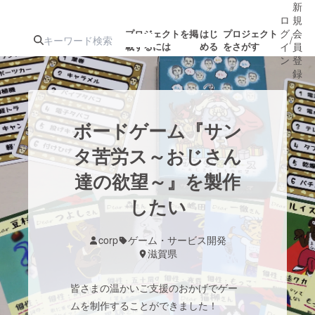
新
ロ
規
グ
会
プロジェクトを掲
はじ
プロジェクト
/
載するには
める
をさがす
イ
員
ン
登
録
人気のプロ
注目のリ
注目の新着プロ
募集終了が近いプ
もうすぐ公開
ボードゲーム『サン
ジェクト
ターン
ジェクト
ロジェクト
されます
タ苦労ス～おじさん
達の欲望～』を製作
アート・写真
音楽
したい
テクノロジー・ガジェット
ゲーム・サ
corp
ゲーム・サービス開発
滋賀県
映像・映画
書籍・雑誌
皆さまの温かいご支援のおかげでゲー
ビジネス・起業
チャレンジ
ムを制作することができました！