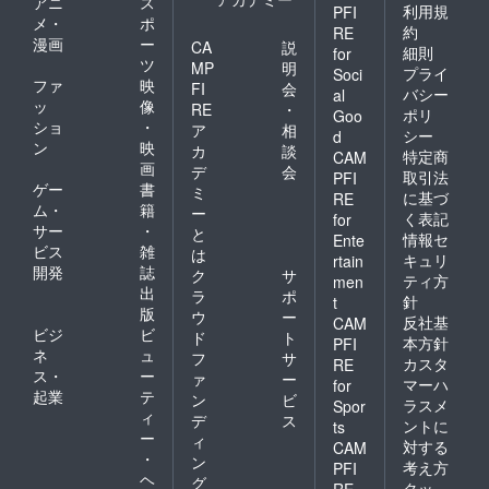
アニ
ス
利用規
PFI
メ・
ポ
約
RE
漫画
ー
CA
説
細則
for
ツ
MP
明
プライ
Soci
ファ
映
FI
会
バシー
al
ッ
像
RE
・
ポリ
Goo
ショ
・
ア
相
シー
d
ン
映
カ
談
特定商
CAM
画
デ
会
取引法
PFI
ゲー
書
ミ
に基づ
RE
ム・
籍
ー
く表記
for
サー
・
と
情報セ
Ente
ビス
雑
は
キュリ
rtain
開発
誌
ク
サ
ティ方
men
出
ラ
ポ
針
t
版
ウ
ー
反社基
CAM
ビジ
ビ
ド
ト
本方針
PFI
ネ
ュ
フ
サ
カスタ
RE
ス・
ー
ァ
ー
マーハ
for
起業
テ
ン
ビ
ラスメ
Spor
ィ
デ
ス
ントに
ts
ー
ィ
対する
CAM
・
ン
考え方
PFI
ヘ
グ
クッ
RE