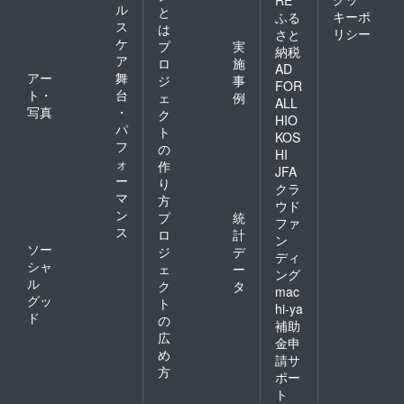
ル
と
キーポ
ふる
ス
は
リシー
さと
ケ
プ
実
納税
ア
ロ
施
AD
アー
舞
ジ
事
FOR
ト・
台
ェ
例
ALL
写真
・
ク
HIO
パ
ト
KOS
フ
の
HI
ォ
作
JFA
ー
り
クラ
マ
方
ウド
ン
プ
統
ファ
ス
ロ
計
ン
ソー
ジ
デ
ディ
シャ
ェ
ー
ング
ル
ク
タ
mac
グッ
ト
hi-ya
ド
の
補助
広
金申
め
請サ
方
ポー
ト