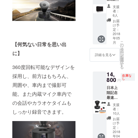
VA-
支援
CD001
者：
1セット
6人
2018年
お届
5月以降
け予
の全国
定：
家電量
2018
年05
販店な
こ
月
【何気ない日常を思い出
どでの
の
リ
販売が
タ
ー
に】
スター
ン
詳細を見る
を
トした
選
択
段階
す
360度回転可能なデザインを
る
で、順
14,
次送料
採用し、前方はもちろん、
在庫な
無料で
800
し
円
お届け
周囲や、車内まで撮影可
日本上
します
陸記念
能。また内蔵マイク車内で
最速入
の会話やカラオケタイムも
手特別
支援
価格
者：
しっかり録音できます。
（5,000
10人
円
お届
OFF）
け予
VAVA
定：
DASH
2018
年04
CAM