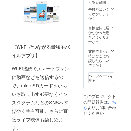
くある質問
手数料はいく
らかかります
か？
目標金額に届
かなかった場
合どうなりま
すか？
【Wi-Fiでつながる最強モバ
支援で困った
イルアプリ】
時はどこに相
談したらいい
ですか？
Wi-Fi接続でスマートフォン
ヘルプページを
に動画などを送信するの
見る
で、microSDカードをいち
いち取り出す必要なくイン
このプロジェクト
の問題報告は
こち
スタグラムなどのSNSへす
ら
よりお問い合わ
ばやく共有可能。さらに直
せください
接ライブ映像も楽しめま
す。