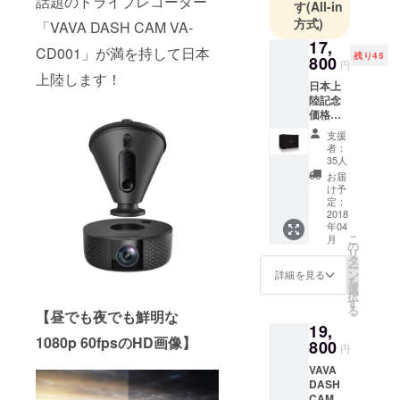
話題のドライブレコーダー
す
(All-in
方式)
「VAVA DASH CAM VA-
17,
CD001」が満を持して日本
残り45
800
円
上陸します！
日本上
陸記念
価格
（2,000
支援
円
者：
OFF）
35人
VAVA
お届
DASH
け予
CAM
定：
VA-
2018
年04
CD001
こ
月
1セット
の
リ
タ
ー
ン
詳細を見る
を
選
択
す
る
【昼でも夜でも鮮明な
19,
1080p 60fpsのHD画像】
800
円
VAVA
DASH
CAM