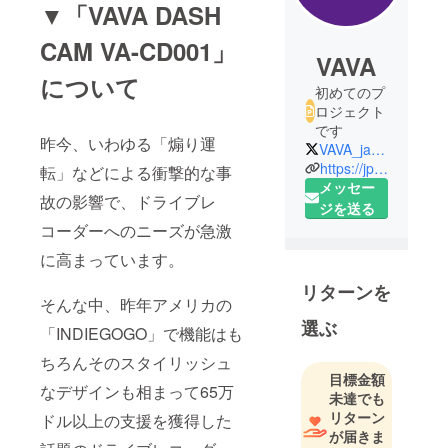
▼「VAVA DASH
CAM VA-CD001」
VAVA
について
初めてのプ
ロジェクト
です
昨今、いわゆる「煽り運
VAVA_japan
https://jp.vava.com/dash.html
転」などによる衝撃的な事
メッセー
故の影響で、ドライブレ
ジを送る
コーダーへのニーズが急激
に高まっています。
リターンを
そんな中、昨年アメリカの
選ぶ
「INDIEGOGO」で機能はも
ちろんそのスタイリッシュ
目標金額
なデザインも相まって65万
未達でも
リターン
ドル以上の支援を獲得した
が届きま