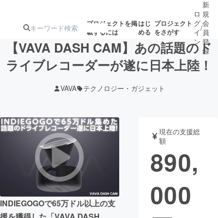
新
ロ
規
グ
会
プロジェクトを掲
はじ
プロジェクト
/
載するには
める
をさがす
イ
員
ン
登
【VAVA DASH CAM】あの話題のド
録
ライブレコーダーが遂に日本上陸！
人気のプロ
注目のリ
注目の新着プロ
募集終了が近いプ
もうすぐ公開
VAVA
テクノロジー・ガジェット
ジェクト
ターン
ジェクト
ロジェクト
されます
アート・写真
音楽
現在の支援総
額
890,
テクノロジー・ガジェット
ゲーム・サ
000
映像・映画
書籍・雑誌
INDIEGOGOで65万ドル以上の支
ビジネス・起業
チャレンジ
援を獲得した「VAVA DASH