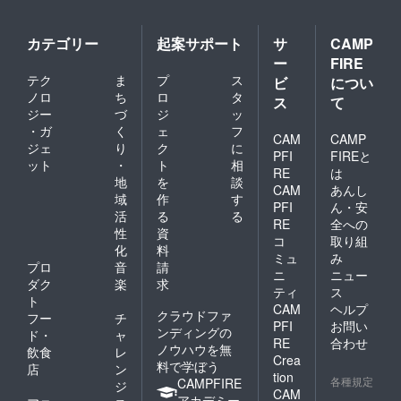
カテゴリー
起案サポート
サ
CAMP
ー
FIRE
テク
ま
プ
ス
ビ
につい
ノロ
ち
ロ
タ
ス
て
ジー
づ
ジ
ッ
・ガ
く
ェ
フ
CAM
CAMP
ジェ
り
ク
に
PFI
FIREと
ット
・
ト
相
RE
は
地
を
談
CAM
あんし
域
作
す
PFI
ん・安
活
る
る
RE
全への
性
資
コ
取り組
化
料
ミュ
み
プロ
音
請
ニ
ニュー
ダク
楽
求
ティ
ス
ト
CAM
ヘルプ
クラウドファ
フー
チ
PFI
お問い
ンディングの
ド・
ャ
RE
合わせ
ノウハウを無
飲食
レ
Crea
料で学ぼう
店
ン
tion
各種規定
CAMPFIRE
ジ
CAM
アカデミー