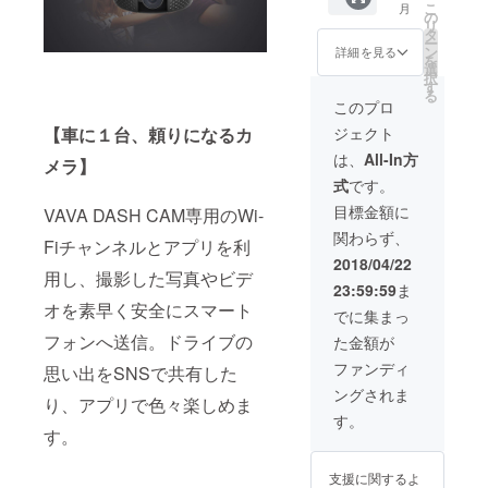
こ
月
VA-
の
リ
CD001
タ
ー
1セット
ン
詳細を見る
を
選
択
す
る
このプロ
【車に１台、頼りになるカ
ジェクト
は、
All-In方
メラ】
式
です。
目標金額に
VAVA DASH CAM専用のWi-
関わらず、
Fiチャンネルとアプリを利
2018/04/22
用し、撮影した写真やビデ
23:59:59
ま
オを素早く安全にスマート
でに集まっ
フォンへ送信。ドライブの
た金額が
ファンディ
思い出をSNSで共有した
ングされま
り、アプリで色々楽しめま
す。
す。
支援に関するよ