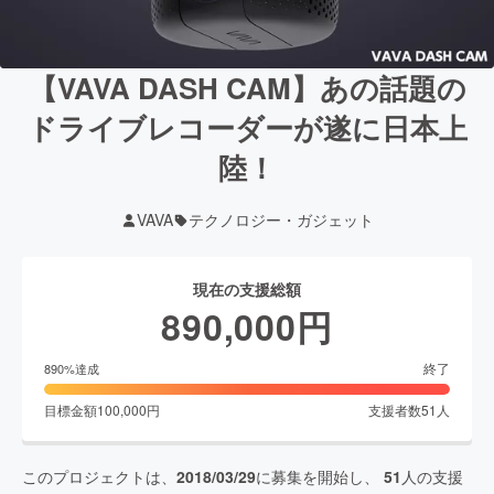
【VAVA DASH CAM】あの話題の
ドライブレコーダーが遂に日本上
陸！
VAVA
テクノロジー・ガジェット
現在の支援総額
890,000
円
終了
890
%達成
目標金額
100,000
円
支援者数
51
人
このプロジェクトは、
2018/03/29
に募集を開始し、
51
人の支援