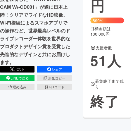
円
CAM VA-CD001」が遂に日本上
まちづくり・地域活性化
陸！クリアでワイドなHD映像、
890%
Wi-Fi接続によるスマホアプリで
目標金額は
CAMPFIRE for Social Good
CAMPFIRE Creation
の操作など、世界最高レベルのド
100,000円
CAMPFIREふるさと納税
machi-ya
コミュニティ
ライブレコーダー体験を世界的な
プロダクトデザイン賞を受賞した
支援者数
51
人
先進的なデザインと共にお届けし
ます。
ポスト
シェア
LINEで送る
URLコピー
募集終了まで残
り
埋め込み
QRコード
終了