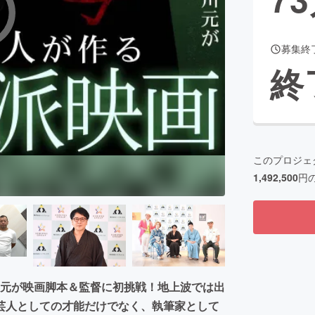
募集終
CAMPFIRE for Social Good
CAMPFIRE Creation
終
CAMPFIREふるさと納税
machi-ya
コミュニティ
このプロジェ
1,492,500
円
川元が映画脚本＆監督に初挑戦！地上波では出
芸人としての才能だけでなく、執筆家として