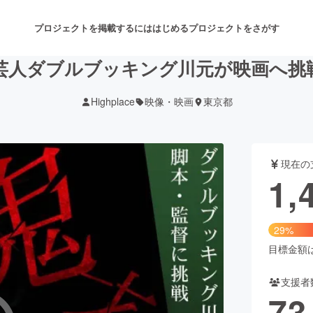
プロジェクトを掲載するには
はじめる
プロジェクトをさがす
芸人ダブルブッキング川元が映画へ挑
Highplace
映像・映画
東京都
注目のリターン
注目の新着プロジェクト
募集終了が近いプロジェクト
も
現在の
音楽
舞台・パフォーマンス
1,
ゲーム・サービス開発
フード・飲食店
29%
書籍・雑誌出版
アニメ・漫画
目標金額は5
支援者
チャレンジ
ビューティー・ヘルスケ
73