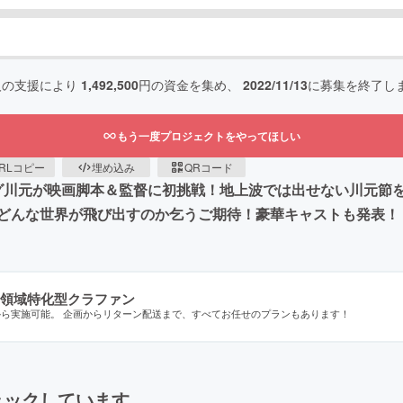
人の支援により
1,492,500
円の資金を集め、
2022/11/13
に募集を終了し
もう一度プロジェクトをやってほしい
RLコピー
埋め込み
QRコード
ング川元が映画脚本＆監督に初挑戦！地上波では出せない川元節
どんな世界が飛び出すのか乞うご期待！豪華キャストも発表！
領域特化型クラファン
から実施可能。 企画からリターン配送まで、すべてお任せのプランもあります！
ェックしています