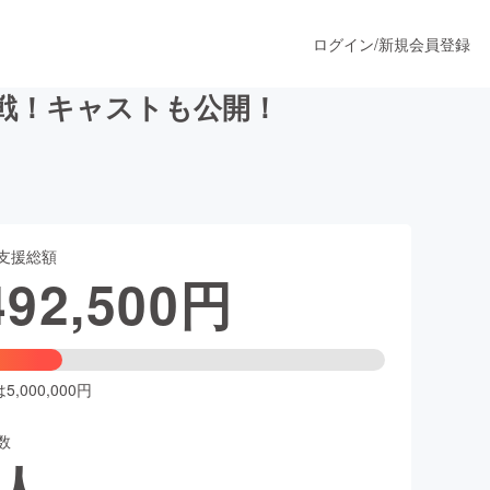
ログイン
/
新規会員登録
戦！キャストも公開！
うすぐ公開されます
支援総額
プロダクト
492,500
円
ファッション
スポーツ
,000,000円
数
ア
ソーシャルグッド
人