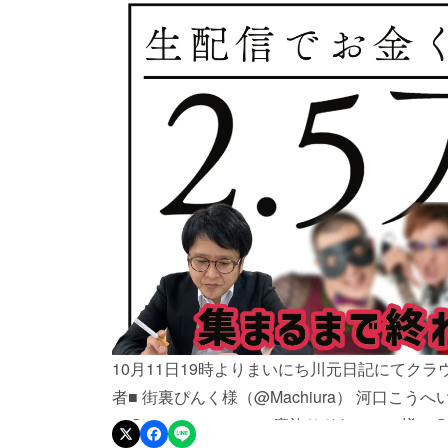
10月11日19時よりまいにち川元日記にてク
者■ 街裏ぴんく様（@Machiura） 河口こうへい
（@mazo_amazing） 魔族サドヤマエス様（@m