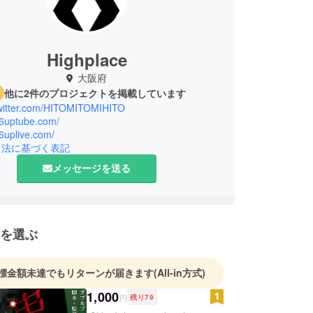
Highplace
大阪府
他に2件のプロジェクトを掲載しています
/twitter.com/HITOMITOMIHITO
46uptube.com/
46uplive.com/
引法に基づく表記
メッセージを送る
を選ぶ
標金額未達でもリターンが届きます
(All-in方式)
1,000
円
残り
79