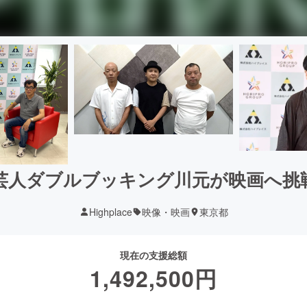
芸人ダブルブッキング川元が映画へ挑
Highplace
映像・映画
東京都
現在の支援総額
1,492,500
円