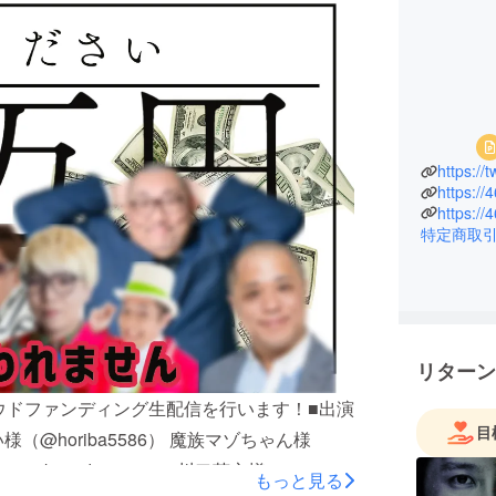
https:/
https://
https://
特定商取
リターン
ラウドファンディング生配信を行います！■出演
目
様（@horiba5586） 魔族マゾちゃん様
azokusadoyama1） 川口英之様
もっと見る