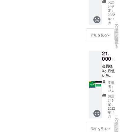
象）一
説明レ
営業時
フォー
お届
般／ご
クリ
間
け予
ムをお
支援
エー
定：
10:00-
渡しい
者・ご
2022
ション
18:30の
たしま
年11
家族、
■ジムオ
間とな
す。 ※
こ
月
ご友人
リジナ
の
りま
動画は
リ
へのギ
ルト
タ
す。
DL版に
ー
フトと
レーニ
ン
「法令
詳細を見る
てお渡
を
してご
ングT
選
に基づ
しいた
択
利用頂
シャツ1
す
く医
しま
る
けま
枚 ■ト
療、診
す。
21,
す。
レーニ
療行為
「法令
【内
000
ングサ
ではご
に基づ
円
容】 ■
ポート
ざいま
く医
会員様
初回カ
■1ヶ月
せん。
療、診
3ヶ月使
ウンセ
間ジム
効果に
療行為
い放題
リング
使い放
は個人
ではご
チケッ
■各種マ
題（日
差がご
ざいま
支援
ト1枚
シンの
数/時間
ざいま
者：
せん。
★対
使い方
制限な
16人
すこと
効果に
象）既
説明レ
し） ※
を予め
お届
は個人
存会員
クリ
チケッ
け予
ご了承
差がご
様限定
エー
定：
トの使
くださ
ざいま
のプラ
2022
ション
用期限
い。」
すこと
年11
ンとな
■ジムオ
は発行
を予め
こ
月
りま
リジナ
の
日から6
ご了承
リ
す。
ルト
タ
か月間
くださ
ー
【内
レーニ
ン
です。
詳細を見る
い。」
を