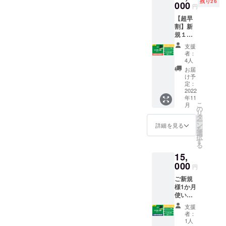
残り26
【内
000
ング
ではご
円
容】 ■
（約8
ざいま
【超早
初回カ
分） ・
せん。
割】新
ウンセ
下半身
効果に
規１か
リング
のト
は個人
月間使
■各種マ
レーニ
差がご
支援
い放題
シンの
ング
ざいま
者：
プラン
使い方
（約8
4人
すこと
対象）
説明レ
分） ・
を予め
お届
一般／
クリ
スト
け予
ご了承
ご支援
エー
定：
レッチ
くださ
者・ご
2022
ション
（約4
い。」
年11
家族、
■お試し
分） ■
こ
月
ご友人
マシン
の
アフ
リ
へのギ
利用（3
タ
ターサ
ー
フトと
時間）
ン
ポート
詳細を見る
を
してご
※ビジ
選
内容や
択
利用頂
ター様
す
お身体
る
けま
お試し
の事に
15,
す。
チケッ
ついて
【内
000
トの使
ご質問
円
容】 ■
用期限
ありま
ご新規
初回カ
は発行
したら
様1か月
ウンセ
日から6
お気軽
使い放
リング
か月間
にお問
題チ
■各種マ
です。
合せで
支援
ケット1
シンの
※ご利用
きるご
者：
枚 対
使い方
時間は
1人
質問