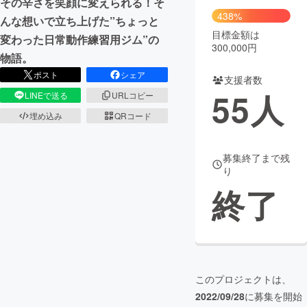
その辛さを笑顔に変えられる！そ
438%
んな想いで立ち上げた”ちょっと
目標金額は
変わった日常動作練習用ジム”の
300,000円
物語。
ポスト
シェア
支援者数
55
人
LINEで送る
URLコピー
埋め込み
QRコード
募集終了まで残
り
終了
このプロジェクトは、
2022/09/28
に募集を開始