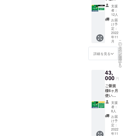
間6:00-
通常、
療、診
チケッ
■各種マ
21:00の
1ヶ月間
療行為
支援
ト1枚
シンの
間とな
の期間
者：
ではご
★対
使い方
りま
12人
利用料
ざいま
象）既
説明レ
す。 ※
（8,000
お届
せん。
存会員
クリ
通常、
け予
円）＋
効果に
様限定
エー
定：
3ヶ月間
初回登
は個人
のプラ
2022
ション
の期間
録料
差がご
年11
ンとな
■ジムオ
利用料
（11,00
ざいま
こ
月
りま
リジナ
の
（24,00
0円）か
すこと
リ
す。
ルト
タ
0円）か
ら
を予め
ー
【内
レーニ
ン
ら
詳細を見る
21%OF
ご了承
を
容】 ■
ングT
選
12%OF
Fのお得
くださ
択
ジムオ
シャツ1
す
Fのお得
なプラ
い。」
る
リジナ
枚 ■ト
なプラ
ンで
43,
ルト
レーニ
ンで
す。
レーニ
000
ングサ
す。
「法令
円
ングT
ポート
「法令
に基づ
ご新規
シャツ1
■3ヶ月
に基づ
く医
様6ヶ月
枚 ■ト
間ジム
く医
療、診
使い放
レーニ
使い放
療、診
療行為
題チ
ングサ
題（日
療行為
ではご
支援
ケット1
ポート
数/時間
ではご
者：
ざいま
枚 対
■6ヶ月
制限な
8人
ざいま
せん。
象）一
間ジム
し） ※
せん。
お届
効果に
般／ご
使い放
チケッ
け予
効果に
は個人
支援
題（日
定：
トの使
は個人
差がご
者・ご
2022
数/時間
用期限
差がご
ざいま
年11
家族、
制限な
は発行