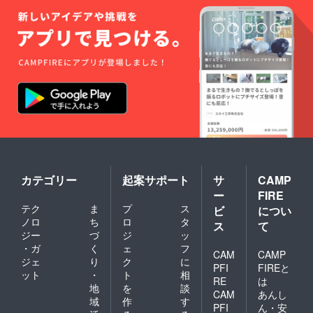
い。」
カテゴリー
起案サポート
サ
CAMP
ー
FIRE
テク
ま
プ
ス
ビ
につい
ノロ
ち
ロ
タ
ス
て
ジー
づ
ジ
ッ
・ガ
く
ェ
フ
CAM
CAMP
ジェ
り
ク
に
PFI
FIREと
ット
・
ト
相
RE
は
地
を
談
CAM
あんし
域
作
す
PFI
ん・安