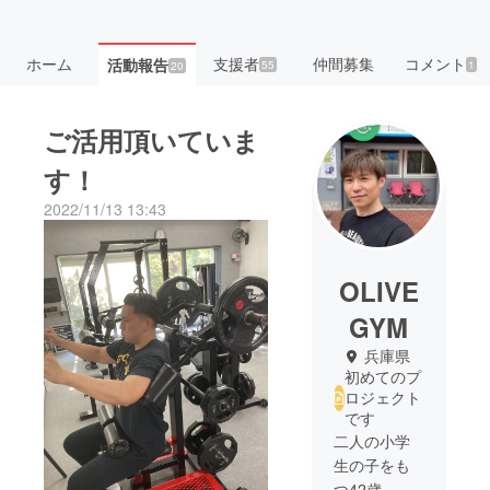
ホーム
支援者
仲間募集
コメント
活動報告
55
1
20
ご活用頂いていま
す！
2022/11/13 13:43
OLIVE
GYM
兵庫県
初めてのプ
ロジェクト
です
二人の小学
生の子をも
つ42歳。