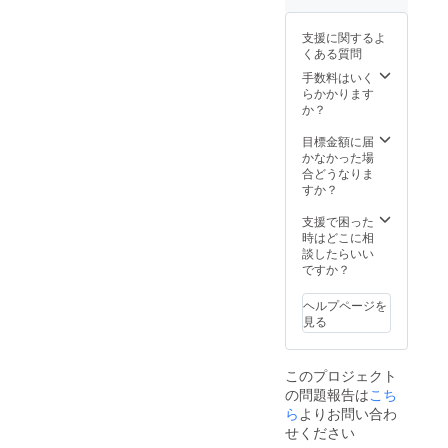
ポート
「法令
「法令
■6ヶ月
に基づ
に基づ
支援に関するよ
間ジム
く医
く医
くある質問
使い放
療、診
療、診
題（日
療行為
手数料はいく
療行為
数/時間
ではご
らかかります
ではご
制限な
ざいま
か？
ざいま
し） ※
せん。
せん。
チケッ
効果に
目標金額に届
効果に
トの使
は個人
かなかった場
は個人
用期限
差がご
合どうなりま
差がご
は発行
ざいま
すか？
ざいま
日から6
すこと
すこと
か月間
を予め
支援で困った
を予め
です。
ご了承
時はどこに相
ご了承
※ご利用
くださ
談したらいい
くださ
時間は
い。」
ですか？
い。」
営業時
間6:00-
ヘルプページを
21:00の
見る
間とな
りま
す。 ※
このプロジェクト
通常、
の問題報告は
こち
6ヶ月間
の期間
ら
よりお問い合わ
利用料
せください
（48,00