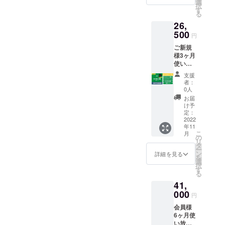
容】 ■
ングT
選
※ご利用
択
ジムオ
シャツ1
す
時間は
る
リジナ
枚 ■ト
営業時
26,
ルト
レーニ
間6:00-
レーニ
500
ングサ
21:00の
円
ングT
ポート
間とな
ご新規
シャツ1
■1ヶ月
りま
様3ヶ月
枚 ■ト
間ジム
す。 ※
使い放
レーニ
使い放
通常、
題チ
ングサ
題（日
1ヶ月間
支援
ケット1
ポート
数/時間
の期間
者：
枚 対
■3ヶ月
制限な
0人
利用料
象）一
間ジム
し） ※
（8,000
お届
般／ご
使い放
チケッ
け予
円）＋
支援
題（日
定：
トの使
初回登
者・ご
2022
数/時間
用期限
録料
年11
家族、
制限な
は発行
（11,00
こ
月
ご友人
し） ※
の
日から6
0円）か
リ
へのギ
チケッ
タ
か月間
ら
ー
フトと
トの使
ン
です。
詳細を見る
31%OF
を
してご
用期限
選
※ご利用
Fのお得
択
利用頂
は発行
す
時間は
な数量
る
けま
日から6
営業時
限定プ
41,
す。
か月間
間6:00-
ランで
【内
000
です。
21:00の
す。
円
容】 ■
※ご利用
間とな
「法令
会員様
初回カ
時間は
りま
に基づ
6ヶ月使
ウンセ
営業時
す。 ※
く医
い放題
リング