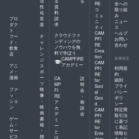
活
る
る
RE
全への
性
資
コ
取り組
化
料
ミュ
み
プロ
音
請
ニ
ニュー
ダク
楽
求
ティ
ス
ト
CAM
ヘルプ
クラウドファ
フー
チ
PFI
お問い
ンディングの
ド・
ャ
RE
合わせ
ノウハウを無
飲食
レ
Crea
料で学ぼう
店
ン
tion
各種規定
CAMPFIRE
ジ
CAM
アカデミー
アニ
ス
利用規
PFI
メ・
ポ
約
RE
漫画
ー
CA
説
細則
for
ツ
MP
明
プライ
Soci
ファ
映
FI
会
バシー
al
ッ
像
RE
・
ポリ
Goo
ショ
・
ア
相
シー
d
ン
映
カ
談
特定商
CAM
画
デ
会
取引法
PFI
ゲー
書
ミ
に基づ
RE
ム・
籍
ー
く表記
for
サー
・
と
情報セ
Ente
ビス
雑
は
キュリ