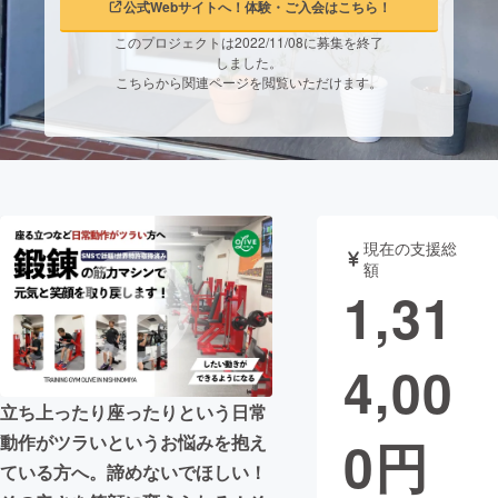
公式Webサイトへ！体験・ご入会はこちら！
まちづくり・地域活性化
このプロジェクトは2022/11/08に募集を終了
しました。
こちらから関連ページを閲覧いただけます。
CAMPFIRE for Social Good
CAMPFIRE Creation
CAMPFIREふるさと納税
machi-ya
コミュニティ
現在の支援総
額
1,31
4,00
立ち上ったり座ったりという日常
0
円
動作がツラいというお悩みを抱え
ている方へ。諦めないでほしい！