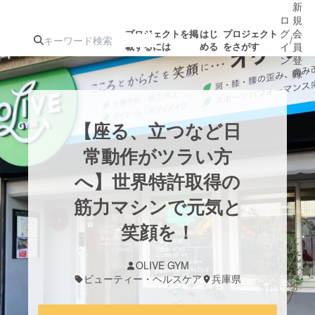
新
ロ
規
グ
会
プロジェクトを掲
はじ
プロジェクト
/
載するには
める
をさがす
イ
員
ン
登
録
人気のプロ
注目のリ
注目の新着プロ
募集終了が近いプ
もうすぐ公開
【座る、立つなど日
ジェクト
ターン
ジェクト
ロジェクト
されます
常動作がツラい方
へ】世界特許取得の
アート・写真
音楽
筋力マシンで元気と
テクノロジー・ガジェット
笑顔を！
ゲーム・サ
映像・映画
書籍・雑誌
OLIVE GYM
ビューティー・ヘルスケア
兵庫県
ビジネス・起業
チャレンジ