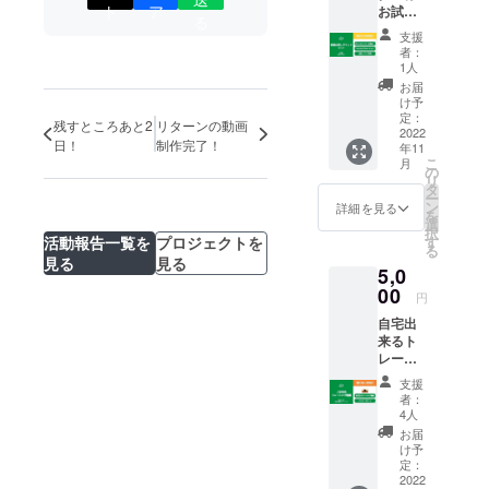
通えるジ
ト
ア
お試し
る
ム」を目指
チケッ
支援
ト1枚
して日常生
者：
対象）
1人
活でお困り
一般の
お届
方／ご
の方や身体
け予
支援
定：
を鍛えたい
残すところあと2
リターンの動画
者・ご
2022
日！
制作完了！
方のサポー
年11
家族、
こ
月
ご友人
の
トに尽力し
リ
へのギ
タ
ー
フトと
ン
詳細を見る
を
してご
選
択
利用頂
活動報告一覧を
プロジェクトを
す
る
けま
見る
見る
5,0
す。
【内
00
円
容】 ■
自宅出
初回カ
来るト
ウンセ
レーニ
リング
ング動
■各種マ
支援
画をお
シンの
者：
届けし
使い方
4人
ます。
説明レ
お届
対象）
クリ
け予
主に遠
エー
定：
方にお
2022
ション