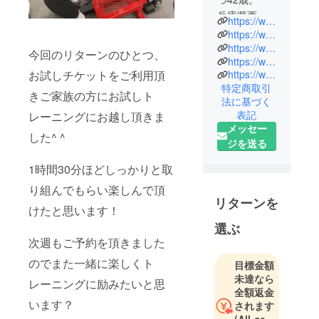
兵庫県西宮
https://www.olivegym.com/
市苦楽園で
https://www.facebook.com/olive.gym.training
機能、動作
https://www.facebook.com/satoshi.soulful
今回のリターンのひとつ、
https://www.instagram.com/olivegym.kurakuen/?hl=ja
改善に特化
お試しチケットをご利用頂
https://www.instagram.com/nagatasatoshi/?hl=ja
したトレー
特定商取引
ニングジム
きご家族の方にお試しト
法に基づく
を営んでい
表記
レーニングにお越し頂きま
ます。
メッセー
した^ ^
幼少から大
ジを送る
学まで野球
1時間30分ほどしっかりと取
に没頭し、
高校2年時に
り組んでもらい楽しんで頂
リターンを
夏の甲子園
けたと思います！
に出場。
選ぶ
大学卒業後
次週もご予約を頂きました
は建設機械
のでまた一緒に楽しくト
目標金額
メーカーに
未達なら
勤める。25
レーニングに励みたいと思
全額返金
歳の時に腰
います？
されます
のヘルニア