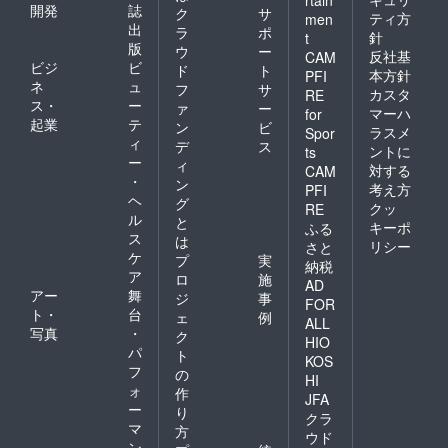
rtain
開発
誌
ク
サ
ティ方
men
出
ラ
ポ
針
t
版
ウ
ー
反社基
CAM
ビジ
ビ
ド
ト
本方針
PFI
ネ
ュ
フ
サ
カスタ
RE
ス・
ー
ァ
ー
マーハ
for
起業
テ
ン
ビ
ラスメ
Spor
ィ
デ
ス
ントに
ts
ー
ィ
対する
CAM
・
ン
考え方
PFI
ヘ
グ
クッ
RE
ル
と
キーポ
ふる
ス
は
リシー
さと
ケ
プ
実
納税
ア
ロ
施
AD
アー
舞
ジ
事
FOR
ト・
台
ェ
例
ALL
写真
・
ク
HIO
パ
ト
KOS
フ
の
HI
ォ
作
JFA
ー
り
クラ
マ
方
ウド
ン