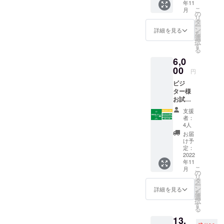
年11
住いの
■お試し
こ
月
方でジ
マシン
の
リ
ムに興
利用（3
タ
ー
味はあ
時間）
ン
詳細を見る
を
るが通
※ビジ
選
択
うこと
ター様
す
る
が難し
お試し
6,0
い方
チケッ
【内
00
トの使
円
容】 ■
用期限
ビジ
自宅出
は発行
ター様
来る代
日から6
お試し
謝・筋
か月間
チケッ
力向上
です。
支援
ト3枚
トレー
※ご利用
者：
対象）
ニング
時間は
4人
一般の
動画 ＜
営業時
お届
方／ご
動画概
間
け予
支援
要＞ ・
定：
10:00-
者・ご
2022
動ける
18:30の
年11
家族、
身体を
間とな
こ
月
ご友人
つくる
の
りま
リ
へのギ
準備運
タ
す。
ー
フトと
動（約5
ン
「法令
詳細を見る
を
してご
分） ・
選
に基づ
択
利用頂
上半身
す
く医
る
けま
のト
療、診
13,
す。
レーニ
療行為