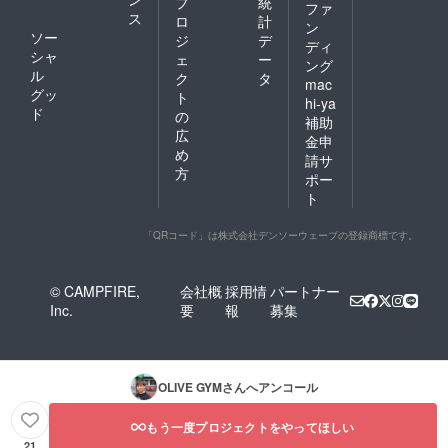
プ
統
ファ
ス
ロ
計
ン
ソー
ジ
デ
ディ
シャ
ェ
ー
ング
ル
ク
タ
mac
グッ
ト
hi-ya
ド
の
補助
広
金申
め
請サ
方
ポー
ト
「QRコード」は株式会社デンソーウェーブの登録商標です。
© CAMPFIRE,
会社概
採用情
パートナー
Inc.
要
報
募集
OLIVE GYM
さんへアンコール
もう一度プロジェクトをやってほしい
21