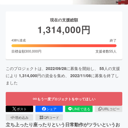
現在の支援総額
1,314,000
円
終了
438
%達成
目標金額
300,000
円
支援者数
55
人
このプロジェクトは、
2022/09/28
に募集を開始し、
55
人の支援
により
1,314,000
円の資金を集め、
2022/11/08
に募集を終了し
ました
もう一度プロジェクトをやってほしい
ポスト
シェア
LINEで送る
URLコピー
埋め込み
QRコード
立ち上ったり座ったりという日常動作がツラいというお