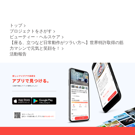
0円）＋
初回登
録料
（11,00
0円）か
トップ
>
ら
プロジェクトをさがす
>
27%OF
ビューティー・ヘルスケア
>
Fのお得
な数量
【座る、立つなど日常動作がツラい方へ】世界特許取得の筋
限定プ
力マシンで元気と笑顔を！
>
ランで
活動報告
す。
「法令
に基づ
く医
療、診
療行為
ではご
ざいま
せん。
効果に
は個人
差がご
ざいま
すこと
を予め
ご了承
くださ