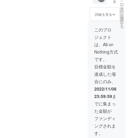
ざいま
すこと
こ
月
ご友人
し） ※
の
日から6
すこと
を予め
リ
へのギ
チケッ
タ
か月間
を予め
ご了承
ー
フトと
トの使
ン
です。
詳細を見る
ご了承
くださ
を
してご
用期限
選
※ご利用
くださ
い。」
択
利用頂
は発行
す
時間は
い。」
る
けま
日から6
営業時
このプロ
す。
か月間
間6:00-
ジェクト
【内
です。
21:00の
容】 ■
※ご利用
間とな
は、All-or-
初回カ
時間は
りま
Nothing方式
ウンセ
営業時
す。 ※
リング
間6:00-
通常、
です。
■各種マ
21:00の
3ヶ月間
目標金額を
シンの
間とな
の期間
使い方
りま
利用料
達成した場
説明レ
す。 ※
（24,00
合にのみ、
クリ
通常、
0円）＋
エー
6ヶ月間
初回登
2022/11/08
ション
の期間
録料
23:59:59
ま
■ジムオ
利用料
（11,00
リジナ
（48,00
0円）か
でに集まっ
ルト
0円）か
ら
た金額が
レーニ
ら
24%OF
ングT
14%OF
Fのお得
ファンディ
シャツ1
Fのお得
な数量
ングされま
枚 ■ト
なプラ
限定プ
レーニ
ンで
ランで
す。
ングサ
す。
す。