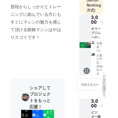
(All-or-
で歩行困
Nothing
普段からしっかりとトレー
難、日常生
方式)
ニングに励んでいる方にも
活が困難に
3,0
なり、整体
00
すぐにマシンの魅力を感じ
円
治療と日々
オリー
て頂ける鍛錬マシンはやは
のトレーニ
ブジム
りスゴイです！
へのお
ングで日常
気持ち
支援
生活を取り
ご支援
者：
戻す。
となり
7人
ます。
30歳でス
お届
感謝の
け予
ポーツイン
気持ち
定：
を込め
2022
ストラク
年11
まし
ターに転
こ
月
て、お
の
リ
職。
礼の
タ
ー
メー
ン
2020年3月に
詳細を見る
を
シェアして
ル、活
選
西宮市でジ
択
動レ
す
プロジェク
る
ムを開業。
ポート
トをもっと
3,0
を送ら
自分自信の
せて頂
00
応援！
円
LIN
経験を活か
きま
ポ
シ
Eで
ビジ
す。
し、「30年
ス
ェ
ター様
送