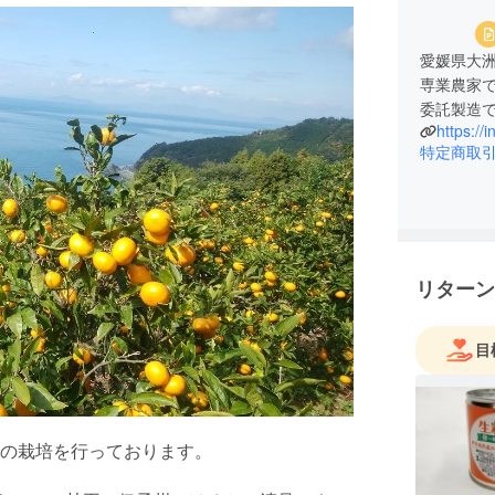
愛媛県大
専業農家
https://
特定商取
リターン
目
の栽培を行っております。