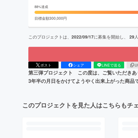
88
%達成
目標金額
300,000
円
このプロジェクトは、
2022/09/17
に募集を開始し、
29
ポスト
シェア
LINEで送る
U
第三弾プロジェクト この度は、ご覧いただきあ
3年半の月日をかけてようやく出来上がった商品
このプロジェクトを見た人はこちらもチ