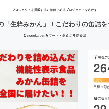
プロジェクトを掲載するには
はじめる
プロジェクトをさがす
の「生粋みかん」！こだわりの缶詰を
inouekajuen
フード・飲食店
愛媛県
注目のリターン
注目の新着プロジェクト
募集終了が近いプロジェクト
も
現在の
音楽
舞台・パフォーマンス
26
ゲーム・サービス開発
フード・飲食店
88%
書籍・雑誌出版
アニメ・漫画
目標金額は3
支援者
チャレンジ
ビューティー・ヘルスケ
29