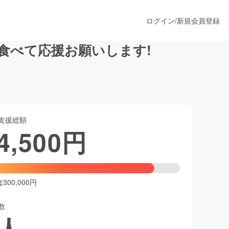
ログイン
/
新規会員登録
食べて応援お願いします!
うすぐ公開されます
支援総額
プロダクト
4,500
円
ファッション
スポーツ
00,000円
数
ア
ソーシャルグッド
人