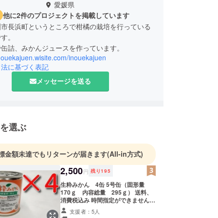
愛媛県
他に2件のプロジェクトを掲載しています
洲市長浜町というところで柑橘の栽培を行っている
です。
inouekajuen.wisite.com/inouekajuen
引法に基づく表記
メッセージを送る
を選ぶ
標金額未達でもリターンが届きます
(All-in方式)
2,500
円
残り
195
生粋みかん 4缶 5号缶（固形量
170ｇ 内容総量 295ｇ） 送料、
消費税込み 時間指定ができませんの
でご了承下さい。
支援者：5人