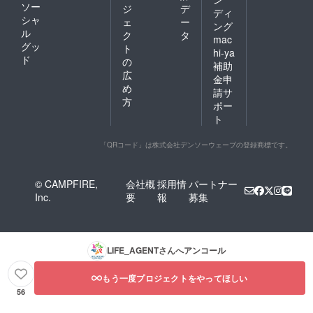
ソー
ジ
デ
ディ
シャ
ェ
ー
ング
ル
ク
タ
mac
グッ
ト
hi-ya
ド
の
補助
広
金申
め
請サ
方
ポー
ト
「QRコード」は株式会社デンソーウェーブの登録商標です。
© CAMPFIRE,
会社概
採用情
パートナー
Inc.
要
報
募集
LIFE_AGENT
さんへアンコール
もう一度プロジェクトをやってほしい
56