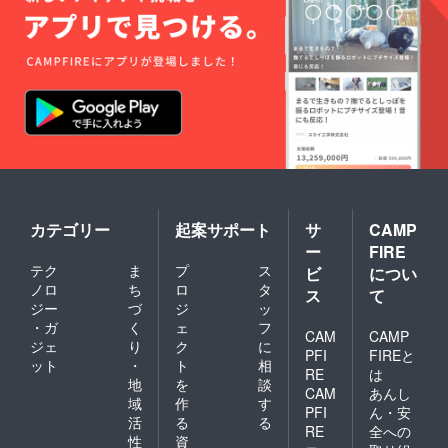
カテゴリー
起案サポート
サ
CAMP
ー
FIRE
テク
ま
プ
ス
ビ
につい
ノロ
ち
ロ
タ
ス
て
ジー
づ
ジ
ッ
・ガ
く
ェ
フ
CAM
CAMP
ジェ
り
ク
に
PFI
FIREと
ット
・
ト
相
RE
は
地
を
談
CAM
あんし
域
作
す
PFI
ん・安
活
る
る
RE
全への
性
資