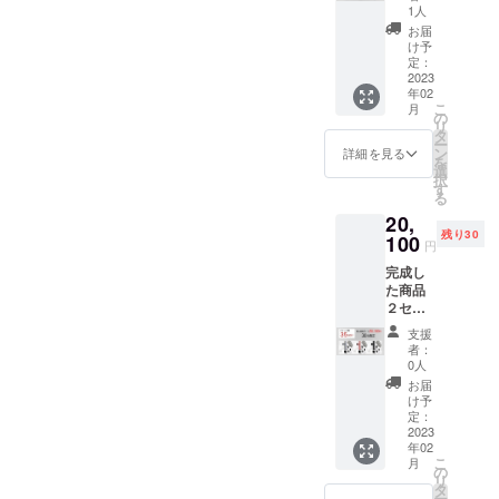
ティン
向上し
より出
1人
ヘッド
た場
荷時期
お届
付」(カ
合、正
が遅れ
け予
ラー選
規販売
定：
る場合
択可能)
2023
価格が
があり
年02
一般販
販売予
ます。
こ
月
売予定
定価格
の
リ
価格
より下
タ
ー
17,500
がる可
ン
詳細を見る
を
円税込
能性も
選
択
→15%
ござい
す
る
OFF
ます。
20,
14,800
※ご注文
残り30
円税込/
100
状況、
円
送料込
製造工
完成し
※皆様の
程上の
た商品
応援購
都合及
２セッ
入によ
びロジ
ト
り量産
ステッ
支援
「ヒー
効率が
ク等に
者：
ティン
向上し
より出
0人
ヘッド
た場
荷時期
お届
無」(カ
合、正
が遅れ
け予
ラー選
規販売
定：
る場合
択可能)
2023
価格が
があり
年02
一般販
販売予
ます。
こ
月
売予定
定価格
の
リ
価格
より下
タ
ー