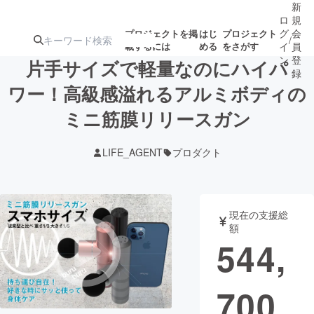
新
ロ
規
グ
会
プロジェクトを掲
はじ
プロジェクト
/
載するには
める
をさがす
イ
員
ン
登
片手サイズで軽量なのにハイパ
録
ワー！高級感溢れるアルミボディの
ミニ筋膜リリースガン
人気のプロ
注目のリ
注目の新着プロ
募集終了が近いプ
もうすぐ公開
ジェクト
ターン
ジェクト
ロジェクト
されます
LIFE_AGENT
プロダクト
アート・写真
音楽
現在の支援総
テクノロジー・ガジェット
ゲーム・サ
額
544,
映像・映画
書籍・雑誌
700
ビジネス・起業
チャレンジ