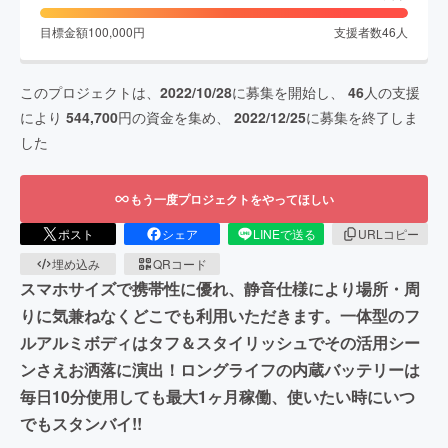
目標金額
100,000
円
支援者数
46
人
このプロジェクトは、
2022/10/28
に募集を開始し、
46
人の支援
により
544,700
円の資金を集め、
2022/12/25
に募集を終了しま
した
もう一度プロジェクトをやってほしい
ポスト
シェア
LINEで送る
URLコピー
埋め込み
QRコード
スマホサイズで携帯性に優れ、静音仕様により場所・周
りに気兼ねなくどこでも利用いただきます。一体型のフ
ルアルミボディはタフ＆スタイリッシュでその活用シー
ンさえお洒落に演出！ロングライフの内蔵バッテリーは
毎日10分使用しても最大1ヶ月稼働、使いたい時にいつ
でもスタンバイ!!