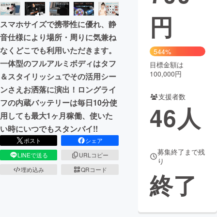
円
まちづくり・地域活性化
スマホサイズで携帯性に優れ、静
音仕様により場所・周りに気兼ね
CAMPFIRE for Social Good
CAMPFIRE Creation
なくどこでも利用いただきます。
544%
CAMPFIREふるさと納税
machi-ya
コミュニティ
一体型のフルアルミボディはタフ
目標金額は
100,000円
＆スタイリッシュでその活用シー
ンさえお洒落に演出！ロングライ
支援者数
フの内蔵バッテリーは毎日10分使
46
人
用しても最大1ヶ月稼働、使いた
い時にいつでもスタンバイ!!
ポスト
シェア
募集終了まで残
LINEで送る
URLコピー
り
埋め込み
QRコード
終了