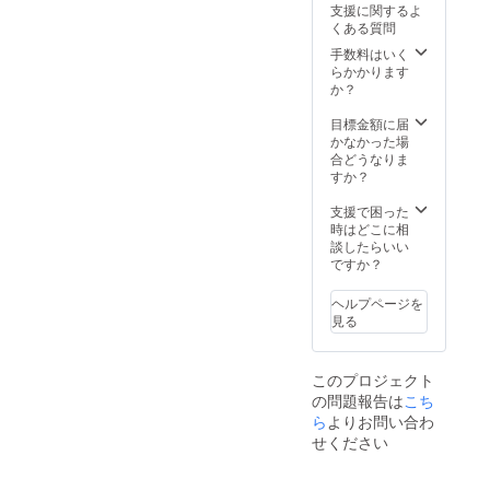
支援に関するよ
状況、
くある質問
製造工
程上の
手数料はいく
都合及
らかかります
びロジ
か？
ステッ
ク等に
目標金額に届
より出
かなかった場
荷時期
合どうなりま
が遅れ
すか？
る場合
があり
支援で困った
ます。
時はどこに相
談したらいい
ですか？
ヘルプページを
見る
このプロジェクト
の問題報告は
こち
ら
よりお問い合わ
せください