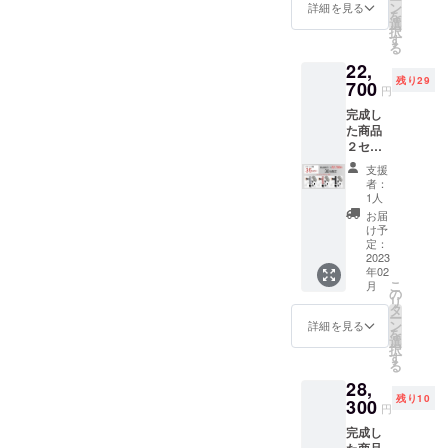
31,100
がる可
ン
詳細を見る
を
円税込
能性も
選
択
→35%
ござい
す
る
OFF
ます。
22,
20,100
※ご注文
残り29
円税込/
700
状況、
円
送料込
製造工
完成し
※皆様の
程上の
た商品
応援購
都合及
２セッ
入によ
びロジ
ト
り量産
ステッ
支援
「ヒー
効率が
ク等に
者：
ティン
向上し
より出
1人
ヘッド
た場
荷時期
お届
付」(カ
合、正
が遅れ
け予
ラー選
規販売
定：
る場合
択可能)
2023
価格が
があり
年02
一般販
販売予
ます。
こ
月
売予定
定価格
の
リ
価格
より下
タ
ー
35,000
がる可
ン
詳細を見る
を
円税込
能性も
選
択
→35%
ござい
す
る
OFF
ます。
28,
22,700
※ご注文
残り10
円税込/
300
状況、
円
送料込
製造工
完成し
※皆様の
程上の
た商品