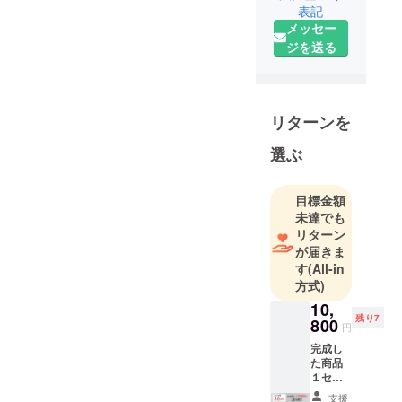
表記
す！
メッセー
2002年より
ジを送る
WEBクリエ
イター兼ノ
ンブランド
製品の企
リターンを
画・開発に
携わってき
選ぶ
ました。ご
質問・ご要
目標金額
望は下記
未達でも
URLの公式
リターン
LINEから直
が届きま
す
(All-in
接ご連絡い
方式)
ただけま
10,
す。
残り7
800
円
完成し
た商品
１セッ
ト
支援