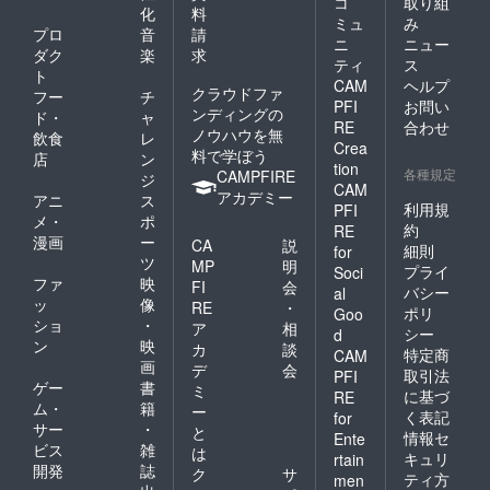
コ
取り組
化
料
ミュ
み
プロ
音
請
ニ
ニュー
ダク
楽
求
ティ
ス
ト
CAM
ヘルプ
クラウドファ
フー
チ
PFI
お問い
ンディングの
ド・
ャ
RE
合わせ
ノウハウを無
飲食
レ
Crea
料で学ぼう
店
ン
tion
各種規定
CAMPFIRE
ジ
CAM
アカデミー
アニ
ス
利用規
PFI
メ・
ポ
約
RE
漫画
ー
CA
説
細則
for
ツ
MP
明
プライ
Soci
ファ
映
FI
会
バシー
al
ッ
像
RE
・
ポリ
Goo
ショ
・
ア
相
シー
d
ン
映
カ
談
特定商
CAM
画
デ
会
取引法
PFI
ゲー
書
ミ
に基づ
RE
ム・
籍
ー
く表記
for
サー
・
と
情報セ
Ente
ビス
雑
は
キュリ
rtain
開発
誌
ク
サ
ティ方
men