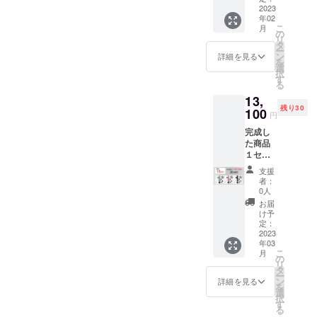
択可能)
2023
価格が
があり
年02
一般販
販売予
ます。
こ
月
売予定
定価格
の
リ
価格
より下
タ
ー
17,500
がる可
ン
詳細を見る
を
円税込
能性も
選
択
→25%
ござい
す
る
OFF
ます。
13,
13,000
※ご注文
残り30
円税込/
100
状況、
円
送料込
製造工
完成し
※皆様の
程上の
た商品
応援購
都合及
１セッ
入によ
びロジ
ト
り量産
ステッ
支援
「ヒー
効率が
ク等に
者：
ティン
向上し
より出
0人
ヘッド
た場
荷時期
お届
無」(カ
合、正
が遅れ
け予
ラー選
規販売
定：
る場合
択可能)
2023
価格が
があり
年03
一般販
販売予
ます。
こ
月
売予定
定価格
の
リ
価格
より下
タ
ー
15,500
がる可
ン
詳細を見る
を
円税込
能性も
選
択
→15%
ござい
す
る
OFF
ます。