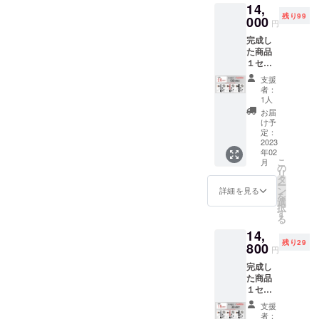
14,
13,100
※ご注文
残り99
円税込/
000
状況、
円
送料込
製造工
完成し
※皆様の
程上の
た商品
応援購
都合及
１セッ
入によ
びロジ
ト
り量産
ステッ
支援
「ヒー
効率が
ク等に
者：
ティン
向上し
より出
1人
ヘッド
た場
荷時期
お届
付」(カ
合、正
が遅れ
け予
ラー選
規販売
定：
る場合
択可能)
2023
価格が
があり
年02
一般販
販売予
ます。
こ
月
売予定
定価格
の
リ
価格
より下
タ
ー
17,500
がる可
ン
詳細を見る
を
円税込
能性も
選
択
→20%
ござい
す
る
OFF
ます。
14,
14,000
※ご注文
残り29
円税込/
800
状況、
円
送料込
製造工
完成し
※皆様の
程上の
た商品
応援購
都合及
１セッ
入によ
びロジ
ト
り量産
ステッ
支援
「ヒー
効率が
ク等に
者：