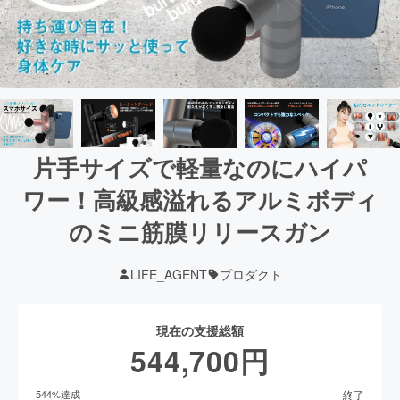
片手サイズで軽量なのにハイパ
ワー！高級感溢れるアルミボディ
のミニ筋膜リリースガン
LIFE_AGENT
プロダクト
現在の支援総額
544,700
円
終了
544
%達成