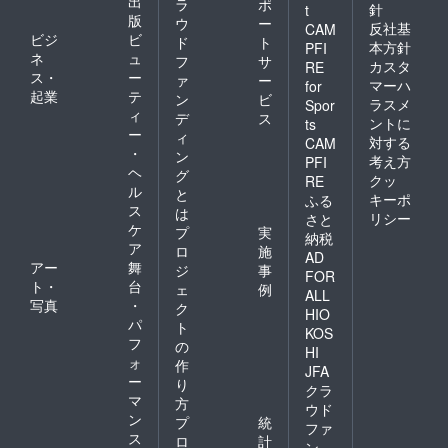
出
ラ
ポ
針
t
版
ウ
ー
反社基
CAM
ビジ
ビ
ド
ト
本方針
PFI
ネ
ュ
フ
サ
カスタ
RE
ス・
ー
ァ
ー
マーハ
for
起業
テ
ン
ビ
ラスメ
Spor
ィ
デ
ス
ントに
ts
ー
ィ
対する
CAM
・
ン
考え方
PFI
ヘ
グ
クッ
RE
ル
と
キーポ
ふる
ス
は
リシー
さと
ケ
プ
実
納税
ア
ロ
施
AD
アー
舞
ジ
事
FOR
ト・
台
ェ
例
ALL
写真
・
ク
HIO
パ
ト
KOS
フ
の
HI
ォ
作
JFA
ー
り
クラ
マ
方
ウド
ン
プ
統
ファ
ス
ロ
計
ン