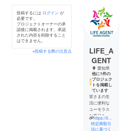
投稿するには
ログイン
が
必要です。
プロジェクトオーナーの承
認後に掲載されます。承認
された内容を削除すること
はできません。
LIFE_A
※投稿する際の注意点
GENT
愛知県
他に1件の
プロジェク
トを掲載し
ています
皆さまの生
活に便利な
ユーモラス
な商品をい
https://lin.ee/CTXId2G
ち早く提案
特定商取引
しておりま
法に基づく