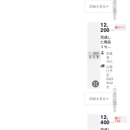
価格
より下
タ
ー
15,500
がる可
ン
詳細を見る
を
円税込
能性も
選
択
→25%
ござい
す
る
OFF
ます。
12,
11,500
※ご注文
残り11
円税込/
200
状況、
円
送料込
製造工
完成し
※皆様の
程上の
た商品
応援購
都合及
１セッ
入によ
びロジ
ト
り量産
ステッ
支援
「ヒー
効率が
ク等に
者：
ティン
向上し
より出
19人
ヘッド
た場
荷時期
お届
付」(カ
合、正
が遅れ
け予
ラー選
規販売
定：
る場合
択可能)
2023
価格が
があり
年02
一般販
販売予
ます。
こ
月
売予定
定価格
の
リ
価格
より下
タ
ー
17,500
がる可
ン
詳細を見る
を
円税込
能性も
選
択
→30%
ござい
す
る
OFF
ます。
12,
12,200
※ご注文
残り
円税込/
400
状況、
100
円
送料込
製造工
完成し
※皆様の