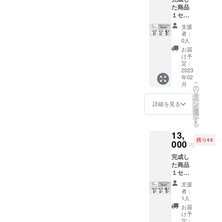
程上の
た商品
応援購
都合及
１セッ
入によ
びロジ
ト
り量産
ステッ
支援
「ヒー
効率が
ク等に
者：
ティン
向上し
より出
0人
ヘッド
た場
荷時期
お届
無」(カ
合、正
が遅れ
け予
ラー選
規販売
定：
る場合
択可能)
2023
価格が
があり
年02
一般販
販売予
ます。
こ
月
売予定
定価格
の
リ
価格
より下
タ
ー
15,500
がる可
ン
詳細を見る
を
円税込
能性も
選
択
→20%
ござい
す
る
OFF
ます。
13,
12,400
※ご注文
残り49
円税込/
000
状況、
円
送料込
製造工
完成し
※皆様の
程上の
た商品
応援購
都合及
１セッ
入によ
びロジ
ト
り量産
ステッ
支援
「ヒー
効率が
ク等に
者：
ティン
向上し
より出
1人
ヘッド
た場
荷時期
お届
付」(カ
合、正
が遅れ
け予
ラー選
規販売
定：
る場合