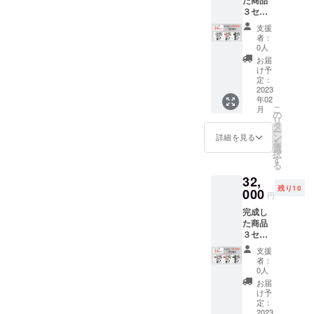
応援購
都合及
３セッ
入によ
びロジ
ト
り量産
ステッ
支援
「ヒー
効率が
ク等に
者：
ティン
向上し
より出
0人
ヘッド
た場
荷時期
お届
無」(カ
合、正
が遅れ
け予
ラー選
規販売
定：
る場合
択可能)
2023
価格が
があり
年02
一般販
販売予
ます。
こ
月
売予定
定価格
の
リ
価格
より下
タ
ー
46,500
がる可
ン
詳細を見る
を
円税込
能性も
選
択
→39%
ござい
す
る
OFF
ます。
32,
28,300
※ご注文
残り10
円税込/
000
状況、
円
送料込
製造工
完成し
※皆様の
程上の
た商品
応援購
都合及
３セッ
入によ
びロジ
ト
り量産
ステッ
支援
「ヒー
効率が
ク等に
者：
ティン
向上し
より出
0人
ヘッド
た場
荷時期
お届
付」(カ
合、正
が遅れ
け予
ラー選
規販売
定：
る場合
択可能)
2023
価格が