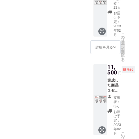
「ヒー
者：
ティン
23人
ヘッド
お届
無」(カ
け予
ラー選
定：
択可能)
2023
年02
一般販
こ
月
売予定
の
リ
価格
タ
ー
15,500
ン
詳細を見る
を
円税込
選
択
→30%
す
る
OFF
11,
10,800
残り50
円税込/
500
円
送料込
完成し
※皆様の
た商品
応援購
１セッ
入によ
ト
り量産
支援
「ヒー
効率が
者：
ティン
向上し
0人
ヘッド
た場
お届
無」(カ
合、正
け予
ラー選
規販売
定：
択可能)
2023
価格が
年02
一般販
販売予
こ
月
売予定
定価格
の
リ