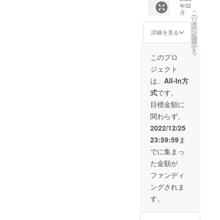
があり
年02
一般販
販売予
ます。
こ
月
売予定
定価格
の
リ
価格
より下
タ
ー
52,500
がる可
ン
詳細を見る
を
円税込
能性も
選
択
→39%
ござい
す
る
OFF
ます。
このプロ
32,000
※ご注文
ジェクト
円税込/
状況、
送料込
製造工
は、
All-In方
※皆様の
程上の
式
です。
応援購
都合及
入によ
びロジ
目標金額に
り量産
ステッ
関わらず、
効率が
ク等に
向上し
より出
2022/12/25
た場
荷時期
23:59:59
ま
合、正
が遅れ
規販売
る場合
でに集まっ
価格が
があり
た金額が
販売予
ます。
定価格
ファンディ
より下
ングされま
がる可
能性も
す。
ござい
ます。
※ご注文