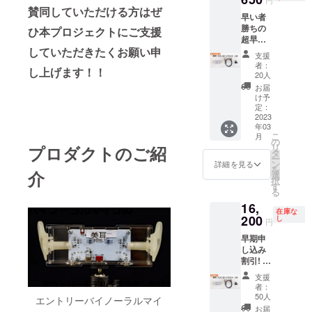
RCA-
賛同していただける方はぜ
早い者
Phone
勝ちの
端子
ひ本プロジェクトにご支援
超早期
6.3mm
申し込
していただきたくお願い申
ケーブ
支援
み割引
ル(約
者：
し上げます！！
美耳の
1.5m)
20人
スタン
・三脚
お届
ダード
ネジア
け予
セット
ダプタ
定：
1式をお
2023
・限定
年03
送りい
ボイス
こ
月
たしま
(WAV＆
の
リ
プロダクトのご紹
す。
MP3形
タ
ー
【内容
式) ※ 送
ン
詳細を見る
を
物】 ・
介
料・消
選
択
美耳本
費税込
す
る
体 ・
みの価
16,
RCA-
格とな
在庫な
Phone
200
りま
し
円
端子
す。
早期申
6.3mm
し込み
ケーブ
割引! 美
ル(約
耳のス
1.5m)
支援
タン
・三脚
者：
ダード
ネジア
50人
エントリーバイノーラルマイ
セット
ダプタ
お届