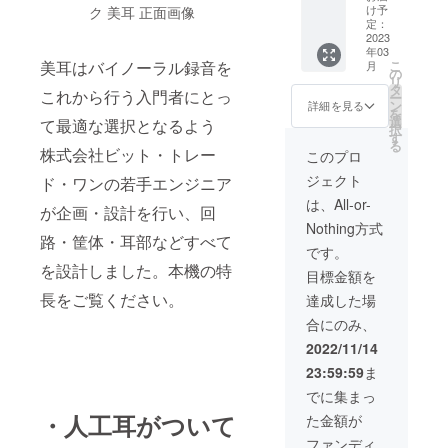
1式をお
※ 送
け予
ク 美耳 正面画像
送りい
料・消
定：
たしま
2023
費税込
年03
す。
みの価
こ
美耳はバイノーラル録音を
月
【内容
格とな
の
リ
物】 ・
りま
タ
これから行う入門者にとっ
ー
美耳本
す。
ン
詳細を見る
を
体 ・
選
て最適な選択となるよう
択
RCA-
す
る
Phone
株式会社ビット・トレー
このプロ
端子
ジェクト
ド・ワンの若手エンジニア
6.3mm
ケーブ
は、All-or-
が企画・設計を行い、回
ル(約
Nothing方式
1.5m)
路・筐体・耳部などすべて
・三脚
です。
ネジア
を設計しました。本機の特
目標金額を
ダプタ
※ 送
長をご覧ください。
達成した場
料・消
合にのみ、
費税込
みの価
2022/11/14
格とな
23:59:59
ま
りま
す。
でに集まっ
・人工耳がついて
た金額が
ファンディ