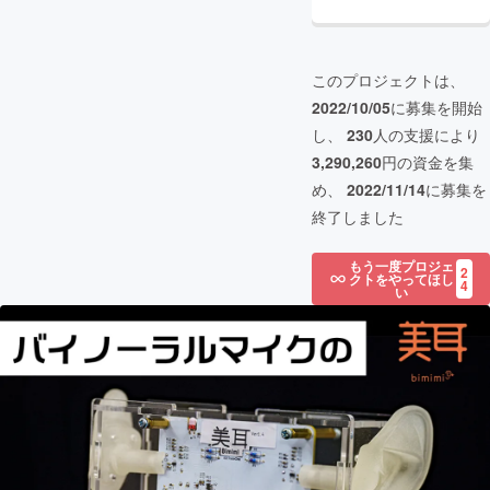
このプロジェクトは、
2022/10/05
に募集を開始
し、
230
人の支援により
3,290,260
円の資金を集
め、
2022/11/14
に募集を
終了しました
もう一度プロジェ
2
クトをやってほし
4
い