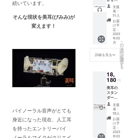
続いています。
10分ほ
です。
支援
どのシ
どなた
者：
チュ
もアク
51人
そんな現状を美耳(びみみ)が
エー
セス可
お届
ション
能で
変えます！
け予
ボイス
す。)
定：
にして
2023
-回路
年03
提供し
図、基
こ
月
ます。
板図、
の
リ
内容は
筐体寸
タ
ー
予告な
法、部
ン
詳細を見る
を
く変更
品リス
選
択
される
ト、人
す
る
ことが
工耳3D
18,
ありま
データ
す。 マ
180
これ
円
イクは
らの情
美耳の
必要な
報があ
スタン
いけれ
れば、
ダード
ど支援
ご自分
セット
を行い
で美耳
支援
1式をお
たい・
の製作
者：
バイノーラル音声がとても
送りい
音声は
が可能
55人
たしま
欲しい
です。
身近になった現在、人工耳
お届
す。
方に最
p.s 応援
け予
【内容
適で
定：
を持ったエントリーバイ
メッ
物】 ・
2023
す。
セージ
年03
ノーラルマイクがクリエイ
美耳本
【内容
とし