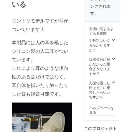
いる
ングされま
す。
エントリモデルですが耳が
ついています！
支援に関するよ
くある質問
手数料はいく
本製品には人の耳を模した
らかかります
か？
シリコン製の人工耳がつい
ています。
目標金額に届
かなかった場
これにより耳のような指向
合どうなりま
すか？
性のある音だけではなく、
支援で困った
耳自体を拭いたり触ったり
時はどこに相
談したらいい
した音も録音可能です。
ですか？
ヘルプページを
見る
このプロジェクト