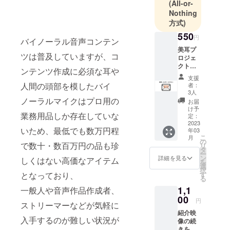
(All-or-
Nothing
方式)
550
円
バイノーラル音声コンテン
美耳プ
ツは普及していますが、コ
ロジェ
クトに
ンテンツ作成に必須な耳や
ついて
支援
のご報
人間の頭部を模したバイ
者：
告・お
3人
礼の
ノーラルマイクはプロ用の
お届
メール
け予
業務用品しか存在していな
と以下
定：
を併せ
2023
いため、最低でも数万円程
年03
てお届
こ
月
けしま
の
で数十・数百万円の品も珍
リ
す。 ・
タ
ー
本プロ
ン
詳細を見る
しくはない高価なアイテム
を
ジェク
選
択
トに関
す
となっており、
る
する資
1,1
料のダ
一般人や音声作品作成者、
ウン
00
円
ストリーマーなどが気軽に
ロード
紹介映
URL(git
入手するのが難しい状況が
像の続
Hub 公
きを、
開情報