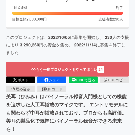
終了
164
%達成
目標金額
2,000,000
円
支援者数
230
人
このプロジェクトは、
2022/10/05
に募集を開始し、
230
人の支援
により
3,290,260
円の資金を集め、
2022/11/14
に募集を終了し
ました
もう一度プロジェクトをやってほしい
24
ポスト
シェア
LINEで送る
URLコピー
埋め込み
QRコード
美耳（びみみ）はバイノーラル録音入門機としての機能
を追求した人工耳搭載のマイクです。 エントリモデルに
も関わらず中耳が搭載されており、プロからも高評価。
美耳の製品化で気軽にバイノーラル録音ができる未来
を！