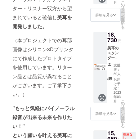
こ
月
体 ・
物】 ・
の
て、
リ
ター・リスナー双方から望
RCA-
限定ボ
タ
作って
ー
Phone
イス
ン
欲しい
詳細を見る
まれていると確信し
美耳を
を
端子
(WAV＆
選
ものな
択
6.3mm
MP3形
す
どの要
開発しました。
る
ケーブ
式) ※ 消
望をい
18,
ル(約
費税込
ただけ
1.5m)
730
みの価
（本プロジェクトでの耳部
るとあ
円
・三脚
格とな
りがた
美耳の
ネジア
画像はシリコン3Dプリンタ
りま
いで
スタン
ダプタ
す。
す。 ※
にて作成したプロトタイプ
ダード
※ 送
消費税
セット
料・消
込みの
支援
を使用しています。リター
1式と浅
費税込
価格と
者：
見ゆい
みの価
59人
なりま
ン品とは品質が異なること
さん限
格とな
す。
お届
定ボイ
りま
け予
がございます。ご了承下さ
スコン
す。
定：
テンツ
2023
い。）
年03
をセッ
こ
月
トにし
の
リ
たプラ
”もっと気軽にバイノーラル
タ
ー
ンで
ン
詳細を見る
を
録音が出来る未来を作りた
す。
選
択
【内容
す
い！”
る
物】 ・
15,
美耳本
という願いを叶える美耳に
在庫な
体 ・
650
し
円