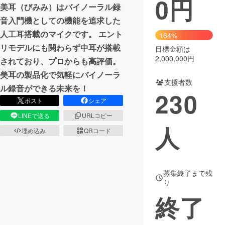
0
円
美耳（びみみ）はバイノーラル録
まちづくり・地域活性化
音入門機としての機能を追求した
人工耳搭載のマイクです。 エント
164%
リモデルにも関わらず中耳が搭載
目標金額は
CAMPFIRE for Social Good
CAMPFIRE Creation
2,000,000円
されており、プロからも高評価。
CAMPFIREふるさと納税
machi-ya
コミュニティ
美耳の製品化で気軽にバイノーラ
支援者数
ル録音ができる未来を！
230
ポスト
シェア
LINEで送る
URLコピー
人
埋め込み
QRコード
募集終了まで残
り
終了