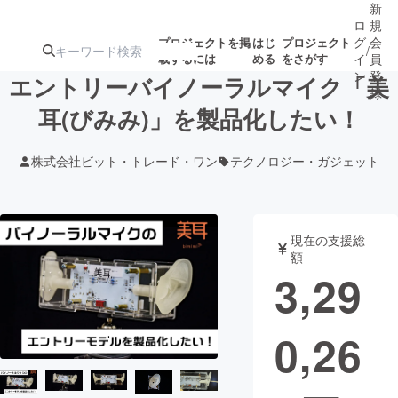
新
ロ
規
グ
会
プロジェクトを掲
はじ
プロジェクト
/
載するには
める
をさがす
イ
員
ン
登
エントリーバイノーラルマイク「美
録
耳(びみみ)」を製品化したい！
人気のプロ
注目のリ
注目の新着プロ
募集終了が近いプ
もうすぐ公開
株式会社ビット・トレード・ワン
テクノロジー・ガジェット
ジェクト
ターン
ジェクト
ロジェクト
されます
アート・写真
音楽
現在の支援総
額
3,29
テクノロジー・ガジェット
ゲーム・サ
0,26
映像・映画
書籍・雑誌
ビジネス・起業
チャレンジ