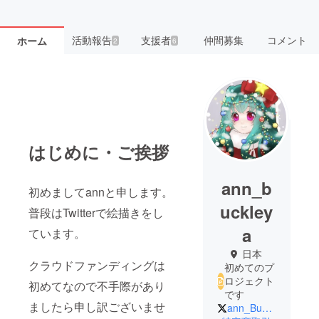
活動報告
支援者
仲間募集
コメント
ホーム
2
6
はじめに・ご挨拶
ann_b
初めましてannと申します。
uckley
普段はTwitterで絵描きをし
a
ています。
日本
クラウドファンディングは
初めてのプ
ロジェクト
初めてなので不手際があり
です
ましたら申し訳ございませ
ann_Buckleya2