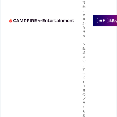
可
能
。
企
画
掲載
無料
か
ら
リ
タ
ー
ン
配
送
ま
で
、
す
べ
て
お
任
せ
の
プ
ラ
ン
も
あ