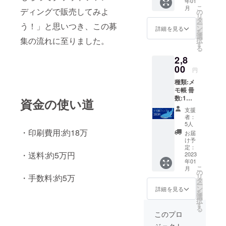
年01
み 概要
こ
月
の4種類
ディングで販売してみよ
の
リ
からラ
タ
ー
う！」と思いつき、この募
ンダム
ン
詳細を見る
を
で2種送
選
集の流れに至りました。
択
らせて
す
る
いただ
2,8
きます
00
円
種類:メ
モ帳 冊
数:1冊
資金の使い道
サイ
支援
ズ:A7(7
者：
5×105
5人
mm) カ
・印刷費用:約18万
お届
ラー:フ
け予
ルカ
定：
・送料:約5万円
ラーの
2023
年01
み 概要
こ
月
の4種類
の
リ
・手数料:約5万
全てを
タ
ー
セット
ン
詳細を見る
を
にして
選
択
送らせ
す
る
ていた
このプロ
だきま