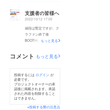
だきます。支援してく
ださった方々へのお礼
支援者の皆様へ
を込めて、全種含めて
2022/10/12 17:05
780円となっています
ので是非ご検討くださ
値段は暫定ですが、ク
い。皆様ありがとうご
ラファン終了後
ざいました。BOOTH
BOOTH様にてデータ
もっと見る
へ移動
のダウンロード販売を
考えております。恐ら
コメント
もっと見る
く達成は厳しいのです
が、支援してくださっ
た皆様の手元に届いて
投稿するには
ログイン
が
欲しい願いからです。
必要です。
印刷等の手間はかかり
プロジェクトオーナーの承
認後に掲載されます。承認
ますが、そのぶんお安
された内容を削除すること
くなっています。印刷
はできません。
の環境等が整っており
※投稿する際の注意点
ましたら是非ご検討く