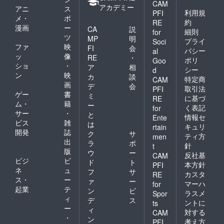
CAM
アカデミー
アニ
ス
利用規
PFI
メ・
ポ
約
RE
漫画
ー
CA
説
細則
for
ツ
MP
明
プライ
Soci
ファ
映
FI
会
バシー
al
ッ
像
RE
・
ポリ
Goo
ショ
・
ア
相
シー
d
ン
映
カ
談
特定商
CAM
画
デ
会
取引法
PFI
ゲー
書
ミ
に基づ
RE
ム・
籍
ー
く表記
for
サー
・
と
情報セ
Ente
ビス
雑
は
キュリ
rtain
開発
誌
ク
サ
ティ方
men
出
ラ
ポ
針
t
版
ウ
ー
反社基
CAM
ビジ
ビ
ド
ト
本方針
PFI
ネ
ュ
フ
サ
カスタ
RE
ス・
ー
ァ
ー
マーハ
for
起業
テ
ン
ビ
ラスメ
Spor
ィ
デ
ス
ントに
ts
ー
ィ
対する
CAM
・
ン
考え方
PFI