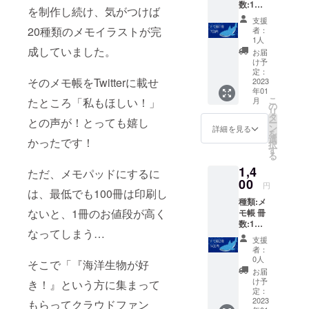
数:1冊
を制作し続け、気がつけば
サイ
支援
ズ:A7(7
20種類のメモイラストが完
者：
5×105
1人
mm) カ
成していました。
お届
ラー:フ
け予
ルカ
定：
そのメモ帳をTwitterに載せ
ラーの
2023
年01
み 概要
こ
月
たところ「私もほしい！」
の4種類
の
リ
からラ
タ
との声が！とっても嬉し
ー
ンダム
ン
詳細を見る
を
で１種
選
かったです！
択
送らせ
す
る
ていた
1,4
だきま
ただ、メモパッドにするに
す
00
円
は、最低でも100冊は印刷し
種類:メ
ないと、1冊のお値段が高く
モ帳 冊
数:1冊
なってしまう…
サイ
支援
ズ:A7(7
者：
5×105
0人
そこで「『海洋生物が好
mm) カ
お届
ラー:フ
け予
き！』という方に集まって
ルカ
定：
ラーの
2023
もらってクラウドファン