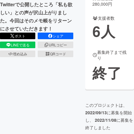
280,000円
Twitterで公開したところ「私も欲
まちづくり・地域活性化
しい」との声が沢山上がりまし
支援者数
た。今回はそのメモ帳をリターン
6
人
にさせていただきます！
CAMPFIRE for Social Good
CAMPFIRE Creation
ポスト
シェア
CAMPFIREふるさと納税
machi-ya
コミュニティ
LINEで送る
URLコピー
募集終了まで残
埋め込み
QRコード
り
終了
このプロジェクトは、
2022/09/13
に募集を開始
し、
2022/11/08
に募集を
終了しました