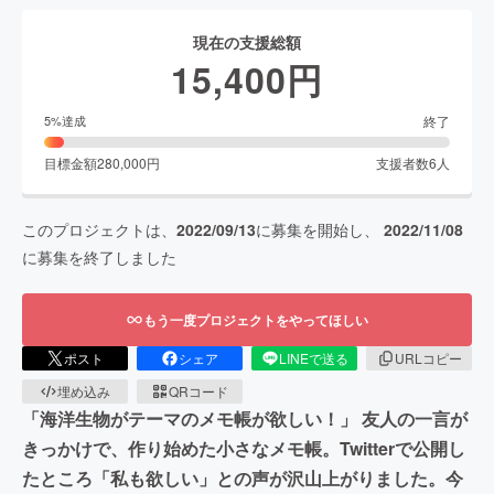
現在の支援総額
15,400
円
終了
5
%達成
目標金額
280,000
円
支援者数
6
人
このプロジェクトは、
2022/09/13
に募集を開始し、
2022/11/08
に募集を終了しました
もう一度プロジェクトをやってほしい
ポスト
シェア
LINEで送る
URLコピー
埋め込み
QRコード
「海洋生物がテーマのメモ帳が欲しい！」 友人の一言が
きっかけで、作り始めた小さなメモ帳。Twitterで公開し
たところ「私も欲しい」との声が沢山上がりました。今