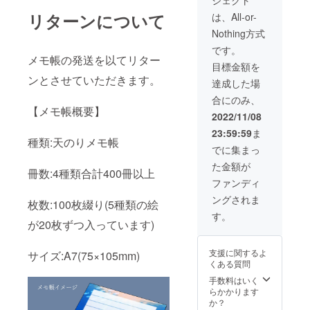
ジェクト
す。
リターンについて
は、All-or-
Nothing方式
です。
メモ帳の発送を以てリター
目標金額を
ンとさせていただきます。
達成した場
合にのみ、
【メモ帳概要】
2022/11/08
23:59:59
ま
種類:天のりメモ帳
でに集まっ
た金額が
冊数:4種類合計400冊以上
ファンディ
ングされま
枚数:100枚綴り(5種類の絵
す。
が20枚ずつ入っています)
支援に関するよ
サイズ:A7(75×105mm)
くある質問
手数料はいく
らかかります
か？