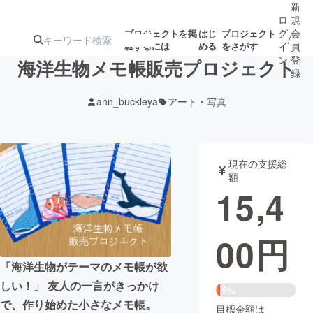
新
ロ
規
グ
会
プロジェクトを掲
はじ
プロジェクト
/
載するには
める
をさがす
イ
員
ン
登
海洋生物メモ帳販売プロジェクト
録
ann_buckleya
アート・写真
人気のプロ
注目のリ
注目の新着プロ
募集終了が近いプ
もうすぐ公開
ジェクト
ターン
ジェクト
ロジェクト
されます
現在の支援総
額
アート・写真
音楽
15,4
テクノロジー・ガジェット
ゲーム・サ
00
円
映像・映画
書籍・雑誌
「海洋生物がテーマのメモ帳が欲
しい！」 友人の一言がきっかけ
5%
ビジネス・起業
チャレンジ
で、作り始めた小さなメモ帳。
目標金額は