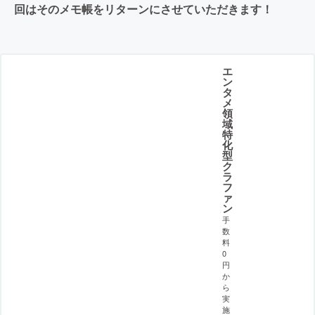
回はそのメモ帳をリターンにさせていただきます！
エ
ン
タ
メ
領
域
特
化
型
ク
ラ
フ
ァ
ン
手
数
料
0
円
か
ら
実
施