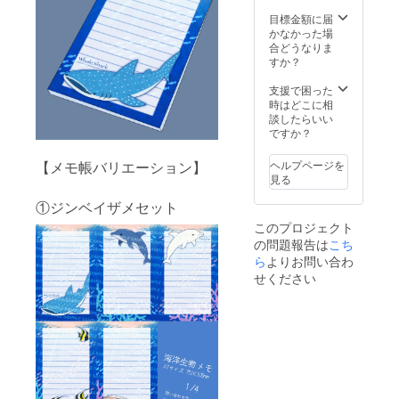
目標金額に届
かなかった場
合どうなりま
すか？
支援で困った
時はどこに相
談したらいい
ですか？
【メモ帳バリエーション】
ヘルプページを
見る
①ジンベイザメセット
このプロジェクト
の問題報告は
こち
ら
よりお問い合わ
せください