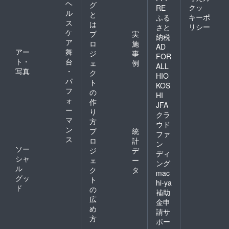
ヘ
グ
クッ
RE
ル
と
キーポ
ふる
ス
は
リシー
さと
ケ
プ
実
納税
ア
ロ
施
AD
アー
舞
ジ
事
FOR
ト・
台
ェ
例
ALL
写真
・
ク
HIO
パ
ト
KOS
フ
の
HI
ォ
作
JFA
ー
り
クラ
マ
方
ウド
ン
プ
統
ファ
ス
ロ
計
ン
ソー
ジ
デ
ディ
シャ
ェ
ー
ング
ル
ク
タ
mac
グッ
ト
hi-ya
ド
の
補助
広
金申
め
請サ
方
ポー