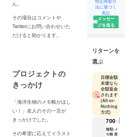
特定商取引
ん。
法に基づく
表記
その場合はコメントや
メッセー
ジを送る
Twitterにお問い合わせいた
だけると助かります。
リターンを
選ぶ
プロジェクトの
目標金額
きっかけ
未達なら
全額返金
されます
(All-or-
「海洋生物のメモ帳がほし
Nothing
い！」友人のその一言が
方式)
きっかけでした。
700
円
種類:メ
その希望に応えてイラスト
モ帳 冊