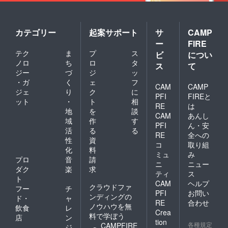
カテゴリー
起案サポート
サ
CAMP
ー
FIRE
テク
ま
プ
ス
ビ
につい
ノロ
ち
ロ
タ
ス
て
ジー
づ
ジ
ッ
・ガ
く
ェ
フ
CAM
CAMP
ジェ
り
ク
に
PFI
FIREと
ット
・
ト
相
RE
は
地
を
談
CAM
あんし
域
作
す
PFI
ん・安
活
る
る
RE
全への
性
資
コ
取り組
化
料
ミュ
み
プロ
音
請
ニ
ニュー
ダク
楽
求
ティ
ス
ト
CAM
ヘルプ
クラウドファ
フー
チ
PFI
お問い
ンディングの
ド・
ャ
RE
合わせ
ノウハウを無
飲食
レ
Crea
料で学ぼう
店
ン
tion
各種規定
CAMPFIRE
ジ