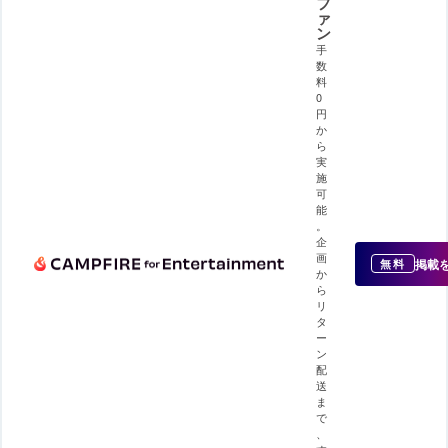
フ
ァ
ン
手
数
料
0
円
か
ら
実
施
可
能
。
企
画
掲載
無料
か
ら
リ
タ
ー
ン
配
送
ま
で
、