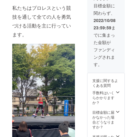
買い得
目標金額に
私たちはプロレスという競
なリ
関わらず、
ターン
技を通して全ての人を勇気
になり
2022/10/08
ます！
づける活動を主に行ってい
23:59:59
ま
※お返し
のお品
ます。
でに集まっ
物は、
た金額が
当日会
場でお
ファンディ
渡しい
ングされま
たしま
す。 ※T
す。
シャツ
のサイ
ズは、
支援に関するよ
S.M.L.X
くある質問
L ※当
日、ご
手数料はいく
来場い
らかかります
ただけ
か？
なかっ
た場合
目標金額に届
はお渡
かなかった場
し出来
合どうなりま
ません
すか？
のでご
了承く
支援で困った