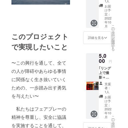
す！ ※T
1人
ギャ
シャツ
お届
ロー
サイズ
け予
ズ、オ
は、
定：
リジナ
2022
S.M.L.X
年10
ルTシャ
L ※当
こ
月
ツにな
日、ご
の
リ
りま
来場い
タ
このプロジェクト
ー
す。こ
ただけ
ン
詳細を見る
を
こでし
なかっ
選
で実現したいこと
択
か貰え
た場合
す
る
ないも
はお渡
5,0
のです
し出来
ので、
00
ません
円
〜この興行を通して、全て
是非ご
のでご
｢リング
支援お
了承く
の人が障碍やあらゆる事情
上で撮
願いい
ださ
影＋オ
たしま
い。
に関係なく生き抜いていく
リジナ
す！ ※T
支援
ルファ
ための、一歩踏み出す勇気
シャツ
者：
イル｣ 実
サイズ
1人
を与えたい〜
際に試
は、
お届
合が行
S.M.L.X
け予
われる
L
定：
私たちはフェアプレーの
リング
2022
年10
上でマ
精神を尊重し、安全に協議
こ
月
チョ･
の
リ
ギャ
タ
を実施することを通して、
ー
ローズ