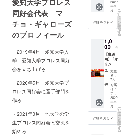
愛知大学プロレス
ロレス
2022
年10
リング
こ
月
同好会代表 マ
同好会
の
リ
オリジ
タ
ー
ナルの
チョ・ギャローズ
ン
詳細を見る
を
クリア
選
択
ファイ
す
のプロフィール
る
ルを当
1,0
日提供
しま
00
円
す！ こ
・2019年4月 愛知大学入
【郵送
こでし
用】 ｢オ
か手に
学 愛知大学プロレス同好
リジナ
入らな
会を立ち上げる
ルクリ
いので
支援
アファ
是非！
者：
イル｣ 愛
※当日、
7人
・2020年5月 愛知大学プ
知大学
ご来場
お届
プロレ
いただ
け予
ロレス同好会に選手部門を
スリン
けな
定：
グ同好
2022
かった
作る
年10
会オリ
場合は
こ
月
ジナル
お渡し
の
リ
のクリ
出来ま
タ
・2021年3月 他大学の学
ー
アファ
せんの
ン
詳細を見る
を
イルを
生プロレス同好会と交流を
でご了
選
択
ご自宅
承くだ
す
る
始める
へ提
さい。