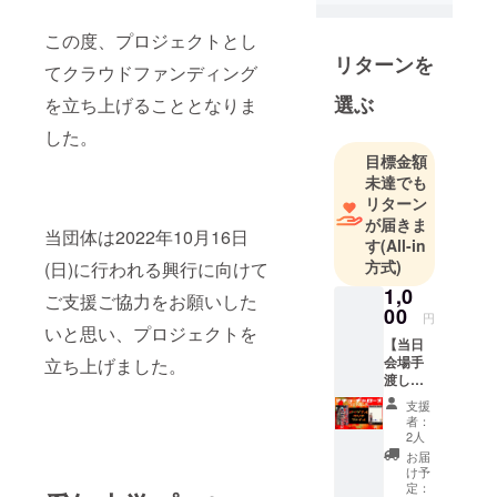
この度、プロジェクトとし
リターンを
てクラウドファンディング
選ぶ
を立ち上げることとなりま
した。
目標金額
未達でも
リターン
が届きま
当団体は2022年10月16日
す
(All-in
方式)
(日)に行われる興行に向けて
1,0
ご支援ご協力をお願いした
00
円
いと思い、プロジェクトを
【当日
会場手
立ち上げました。
渡し】
｢オリジ
支援
ナルク
者：
リア
2人
ファイ
お届
ル｣ 愛知
け予
大学プ
定：