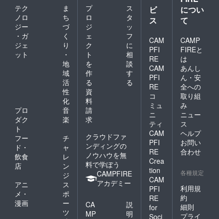
テク
ま
プ
ス
ビ
につい
ノロ
ち
ロ
タ
ス
て
ジー
づ
ジ
ッ
・ガ
く
ェ
フ
CAM
CAMP
ジェ
り
ク
に
PFI
FIREと
ット
・
ト
相
RE
は
地
を
談
CAM
あんし
域
作
す
PFI
ん・安
活
る
る
RE
全への
性
資
コ
取り組
化
料
ミュ
み
プロ
音
請
ニ
ニュー
ダク
楽
求
ティ
ス
ト
CAM
ヘルプ
クラウドファ
フー
チ
PFI
お問い
ンディングの
ド・
ャ
RE
合わせ
ノウハウを無
飲食
レ
Crea
料で学ぼう
店
ン
tion
各種規定
CAMPFIRE
ジ
CAM
アカデミー
アニ
ス
利用規
PFI
メ・
ポ
約
RE
漫画
ー
CA
説
細則
for
ツ
MP
明
プライ
Soci