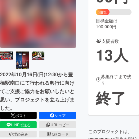
まちづくり・地域活性化
38%
目標金額は
100,000円
CAMPFIRE for Social Good
CAMPFIRE Creation
CAMPFIREふるさと納税
machi-ya
コミュニティ
支援者数
13
人
2022年10月16日(日)12:30から豊
募集終了まで残
橋駅南口にて行われる興行に向け
り
終了
てご支援ご協力をお願いしたいと
思い、プロジェクトを立ち上げま
した。
ポスト
シェア
LINEで送る
URLコピー
このプロジェクトは、
埋め込み
QRコード