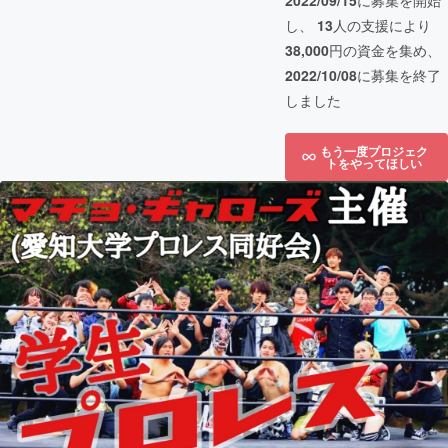
2022/09/15
に募集を開始
し、
13
人の支援により
38,000
円の資金を集め、
2022/10/08
に募集を終了
しました
もう一度プロジェク
トをやってほしい