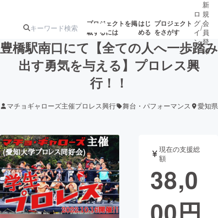
新
ロ
規
グ
会
プロジェクトを掲
はじ
プロジェクト
/
載するには
める
をさがす
イ
員
ン
登
豊橋駅南口にて【全ての人へ一歩踏み
録
出す勇気を与える】プロレス興
行！！
人気のプロ
注目のリ
注目の新着プロ
募集終了が近いプ
もうすぐ公開
ジェクト
ターン
ジェクト
ロジェクト
されます
マチョギャローズ主催プロレス興行
舞台・パフォーマンス
愛知県
アート・写真
音楽
現在の支援総
テクノロジー・ガジェット
ゲーム・サ
額
38,0
映像・映画
書籍・雑誌
00
円
ビジネス・起業
チャレンジ