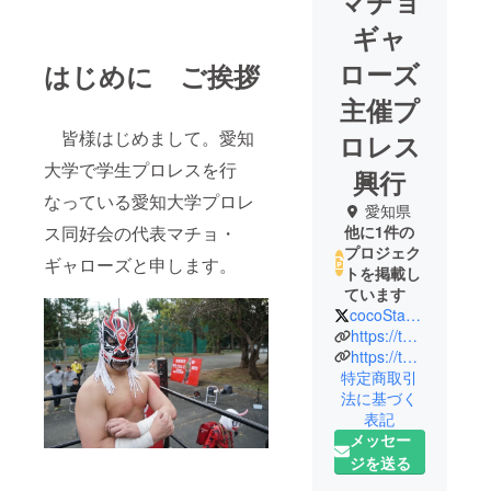
マチョ
ギャ
ローズ
はじめに ご挨拶
主催プ
皆様はじめまして。愛知
ロレス
大学で学生プロレスを行
興行
なっている愛知大学プロレ
愛知県
ス同好会の代表マチョ・
他に1件の
プロジェク
ギャローズと申します。
トを掲載し
ています
cocoSta_mixer
https://twitter.com/awa_machogalosu?s=21&t=5lhe5og-bncr_Os3TkYXIg
https://twitter.com/aichiproresu?s=21&t=5lhe5og-bncr_Os3TkYXIg
特定商取引
法に基づく
表記
メッセー
ジを送る