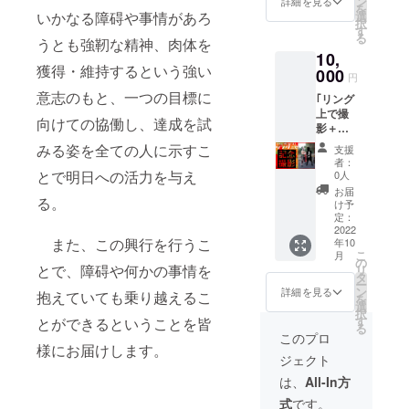
ン
詳細を見る
を
と写真
いかなる障碍や事情があろ
選
択
撮影が
す
る
うとも強靭な精神、肉体を
でき、
10,
オリジ
獲得・維持するという強い
ナル
000
円
ファイ
意志のもと、一つの目標に
｢リング
ルも提
上で撮
供！ ※
向けての協働し、達成を試
影＋オ
お返し
リジナ
のお品
みる姿を全ての人に示すこ
支援
ルTシャ
物は、
者：
ツ＋オ
当日会
とで明日への活力を与え
0人
リジナ
場でお
お届
る。
ルクリ
渡しい
け予
アファ
たしま
定：
イル｣ 写
2022
す。 ※
また、この興行を行うこ
年10
真撮
当日、
こ
月
影、T
ご来場
の
とで、障碍や何かの事情を
リ
シャ
いただ
タ
ー
ツ、オ
けな
ン
詳細を見る
抱えていても乗り越えるこ
を
リジナ
かった
選
択
ルクリ
場合は
す
とができるということを皆
る
アファ
お渡し
このプロ
イルが
様にお届けします。
出来ま
ジェクト
全て一
せんの
緒にま
でご了
は、
All-In方
とま
承くだ
式
です。
り、お
さい。