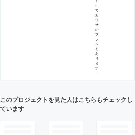
す
べ
て
お
任
せ
の
プ
ラ
ン
も
あ
り
ま
す
！
このプロジェクトを見た人はこちらもチェックし
ています