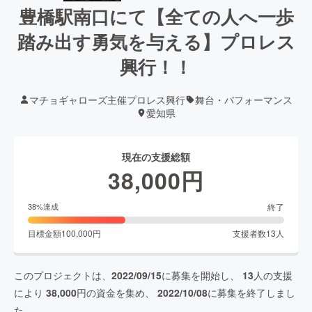
豊橋駅南口にて【全ての人へ一歩
踏み出す勇気を与える】プロレス
興行！！
マチョギャローズ主催プロレス興行
舞台・パフォーマンス
愛知県
現在の支援総額
38,000
円
終了
38
%達成
目標金額
100,000
円
支援者数
13
人
このプロジェクトは、
2022/09/15
に募集を開始し、
13
人の支援
により
38,000
円の資金を集め、
2022/10/08
に募集を終了しまし
た