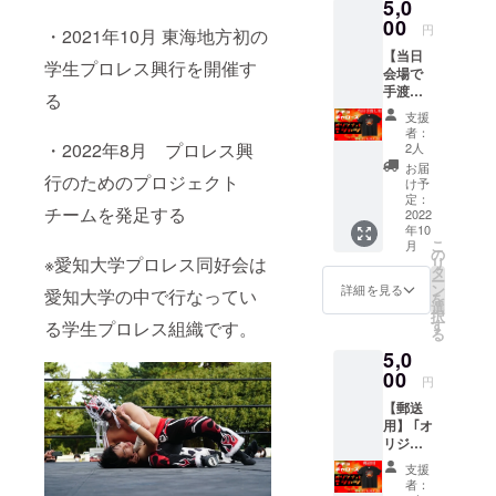
5,0
供！ こ
こでし
00
円
・2021年10月 東海地方初の
か手に
【当日
入らな
学生プロレス興行を開催す
会場で
いので
手渡
是非！
る
し】 ｢オ
支援
リジナ
者：
ルTシャ
・2022年8月 プロレス興
2人
ツ｣ マ
お届
チョ･
行のためのプロジェクト
け予
ギャ
定：
チームを発足する
ロー
2022
年10
ズ、オ
こ
月
リジナ
の
※愛知大学プロレス同好会は
リ
ルTシャ
タ
ー
ツにな
ン
詳細を見る
愛知大学の中で行なってい
を
りま
選
択
す。こ
す
る学生プロレス組織です。
る
こでし
5,0
か貰え
ないも
00
円
のです
【郵送
ので、
用】 ｢オ
是非ご
リジナ
支援お
ルTシャ
願いい
支援
ツ｣ マ
たしま
者：
チョ･