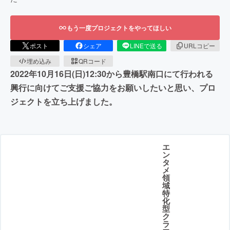
もう一度プロジェクトをやってほしい
ポスト
シェア
LINEで送る
URLコピー
埋め込み
QRコード
2022年10月16日(日)12:30から豊橋駅南口にて行われる
興行に向けてご支援ご協力をお願いしたいと思い、プロ
ジェクトを立ち上げました。
エ
ン
タ
メ
領
域
特
化
型
ク
ラ