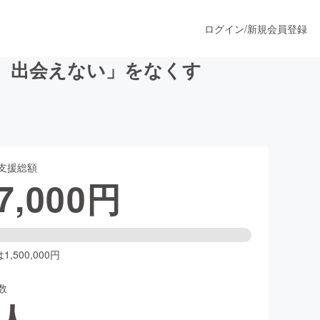
ログイン
/
新規会員登録
、出会えない」をなくす
うすぐ公開されます
支援総額
プロダクト
7,000
円
ファッション
スポーツ
,500,000円
数
ア
ソーシャルグッド
人