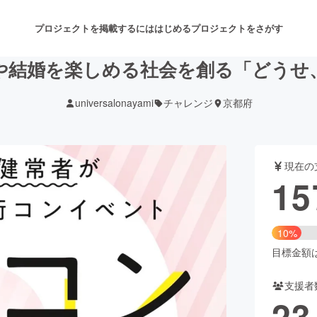
プロジェクトを掲載するには
はじめる
プロジェクトをさがす
や結婚を楽しめる社会を創る「どうせ
universalonayami
チャレンジ
京都府
注目のリターン
注目の新着プロジェクト
募集終了が近いプロジェクト
も
現在の
音楽
舞台・パフォーマンス
15
ゲーム・サービス開発
フード・飲食店
10%
書籍・雑誌出版
アニメ・漫画
目標金額は1
支援者
チャレンジ
ビューティー・ヘルスケ
23