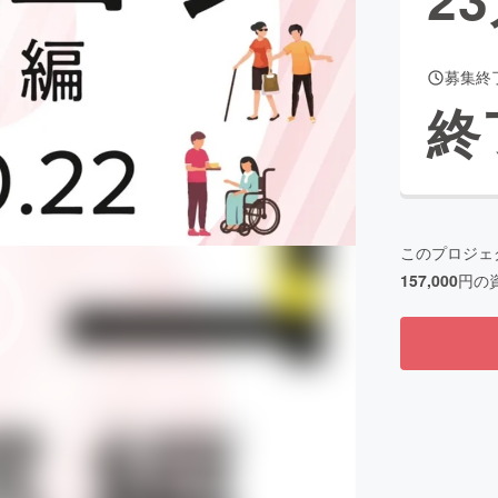
募集終
CAMPFIRE for Social Good
CAMPFIRE Creation
終
CAMPFIREふるさと納税
machi-ya
コミュニティ
このプロジェ
157,000
円の