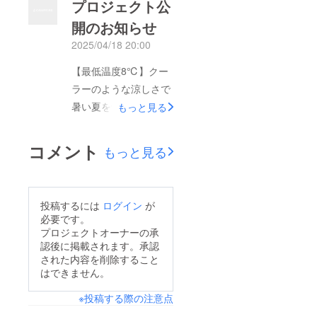
つでサポート！コー
プロジェクト公
ge_projects_show202
ティングシャンプーを
開のお知らせ
5年5月3日19時公開こ
超えたコーティングク
2025/04/18 20:00
れから、暑苦しい夏が
ラスの光沢感。光を美
やってきますね…ここ
【最低温度8℃】クー
しく反射するボディ
最近の温暖化で、日本
ラーのような涼しさで
は、まるでショールー
の夏の暑さは尋常では
暑い夏を快適に！
もっと見る
ムに並ぶ新車のよう。
ありません。生命の危
【FROZIO】2025年4
さらに、強力な撥水効
機すら感じるほどの暑
月18日20時開始
果により、水滴はビー
コメント
もっと見る
さです。そんな、暑さ
https://camp-
ズ状に弾かれ、雨の日
対策には首元や頬を冷
fire.jp/projects/837050
でも汚れがつきにく
やすのが効果的です。
/preview?
く。約2～3週間、艶と
投稿するには
ログイン
が
昨今日本でも、携帯型
token=19dojzmm&am
美しさがしっかり続き
必要です。
の小型ファンを持ち歩
p;utm_campaign=cp_
ます。公開初日から早
プロジェクトオーナーの承
く人を目にするように
認後に掲載されます。承認
po_share_c_msg_my
速人気アイテムとなる
なりました。そんな中
された内容を削除すること
page_projects_show
予感！超超早割などの
はできません。
で、ご自身で小型の扇
これから、暑苦しい夏
お得なリターンはすぐ
風機を手に持って使う
※投稿する際の注意点
がやってきますね…こ
に完売する可能性もあ
従来型から進化してい