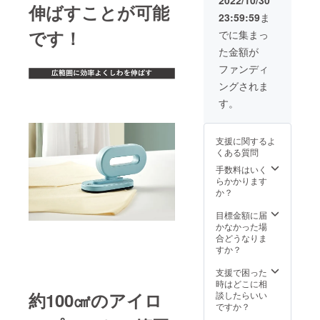
伸ばすことが可能
おりま
えるこ
23:59:59
ま
す。
とがで
【その
きた場
です！
でに集まっ
他注意
合、正
た金額が
事項】
規販売
※本プロ
価格が
ファンディ
ジェク
販売予
ングされま
トを通
定価格
して想
より下
す。
定を上
がる可
回るご
能性も
支援を
ござい
支援に関するよ
いただ
ます。
くある質問
き、現
在進め
手数料はいく
ている
らかかります
環境か
か？
ら量産
体制を
目標金額に届
更に整
かなかった場
えるこ
合どうなりま
とがで
すか？
きた場
合、正
支援で困った
規販売
時はどこに相
価格が
約100㎠のアイロ
談したらいい
販売予
ですか？
定価格