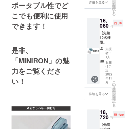
料につ
ン
詳細を見る
ポータブル性でど
を
いて】
選
択
商品代
す
こでも便利に使用
る
金に
16,
は、ご
残り9
できます！
自宅ま
080
円
での送
【先着
料も含
10名様
まれて
限
おりま
定！】
す。
是非、
支援
「MINI
【その
者：
RON」
他注意
1人
「MINIRON」の魅
2個 [一
事項】
お届
般販売
※本プロ
け予
力をご覧くださ
予定価
ジェク
定：
格
2022
トを通
年11
24,000
い！
して想
こ
月
円
定を上
の
リ
（税・
回るご
タ
ー
送料
支援を
ン
詳細を見る
を
込）の
いただ
選
択
33％OF
き、現
す
る
F] 【送
在進め
18,
料につ
ている
残り20
いて】
720
環境か
円
商品代
ら量産
【先着
金に
体制を
20名様