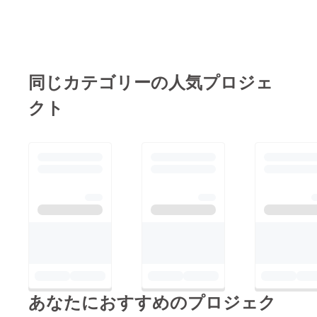
こ最近の温暖化で、日
りますので、いち早く
ます。冷却プレート付
本の夏の暑さは尋常で
お得に手に入れてくだ
きで、冷風としても、
はありません。生命の
さい。LADASが情熱を
首元に冷却プレート当
危機すら感じるほどの
込めたTRIPLE SHOT
てて暑さ対策をするタ
暑さです。そんな、暑
が、あなたの愛車を輝
同じカテゴリーの人気プロジェ
イプが登場しているの
さ対策には首元や頬を
かせ、カーライフをさ
です。小型のハンディ
クト
冷やすのが効果的で
らに豊かにします！詳
扇風機には様々な種類
す。昨今日本でも、携
細な情報はこちらから
がありますが、こちら
帯型の小型ファンを持
↓https://camp-
の【Cooler Fan】は、
ち歩く人を目にするよ
fire.jp/projects/928423
小型のハンディ扇風機
うになりました。そん
/viewこれからも
の中でも冷却プレート
な中で、ご自身で小型
LADASは、皆様のカー
が付いている独創的な
の扇風機を手に持って
ケアを革新し続けま
商品です！夏の暑さに
使う従来型から進化し
す。どうぞご期待くだ
加え、長引くマスク生
ています。冷却プレー
さい！LADAS公式
活で、顔周りは特に熱
ト付きで、冷風として
LINEアカウント(友達
気がこもりがちです。
も、首元に冷却プレー
登録しているとお得な
直射日光のあたる屋外
あなたにおすすめのプロジェク
ト当てて暑さ対策をす
情報や新商品情報
はもとより、屋内も油