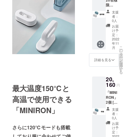
は、ご
更に整
限
自宅ま
えるこ
定！】
での送
とがで
支援
「MINI
料も含
きた場
者：
RON」
まれて
合、正
0人
2個 [一
おりま
規販売
お届
般販売
す。
価格が
け予
予定価
【その
定：
販売予
格
2022
他注意
定価格
年11
24,000
事項】
より下
こ
月
円
※本プロ
の
がる可
リ
（税・
ジェク
タ
能性も
ー
送料
トを通
ン
ござい
詳細を見る
を
込）の
して想
選
ます。
択
22％OF
定を上
す
る
F] 【送
回るご
20,
料につ
支援を
いて】
160
いただ
円
最大温度150℃と
商品代
き、現
「MINI
金に
在進め
高温で使用できる
RON」
は、ご
ている
2個 [一
自宅ま
環境か
般販売
「MINIRON」
での送
ら量産
支援
予定価
料も含
体制を
者：
格
まれて
更に整
0人
24,000
おりま
えるこ
お届
さらに120℃モードも搭載
円
す。
とがで
け予
（税・
【その
定：
きた場
しており服に合わせてご使
送料
2022
他注意