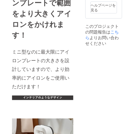
ンプレートで範囲
より下
ヘルプページを
がる可
見る
をより大きくアイ
能性も
ござい
ロンをかけれま
ます。
このプロジェクト
の問題報告は
こち
す！
ら
よりお問い合わ
せください
ミニ型なのに最大限にアイ
ロンプレートの大きさを設
計していますので、より効
率的にアイロンをご使用い
ただけます！