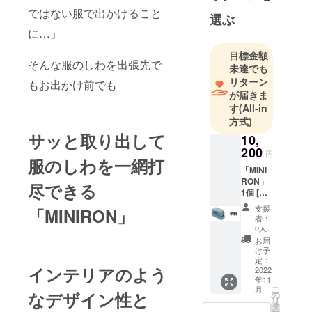
ではない服で出かけること
製品、面白
選ぶ
く便利を追
に…」
求するよう
目標金額
に構成され
そんな服のしわを出張先で
未達でも
ています。
リターン
もお出かけ前でも
チームの目
が届きま
標は、高品
す
(All-in
方式)
質で「便
サッと取り出して
利」「面白
10,
200
い」「革新
円
服のしわを一網打
的」をお客
「MINI
RON」
様の手にを
尽できる
1個 [一
モットーに
般販売
支援
「MINIRON」
運営してお
予定価
者：
格
ります。是
0人
12,000
お届
非私たちの
円
け予
商品をお楽
（税・
定：
インテリアのよう
送料
2022
しみくださ
年11
込）の
こ
い
月
15％OF
なデザイン性と
の
リ
F] 【送
タ
ー