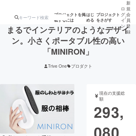
新
ロ
規
グ
会
プロジェクトを掲
はじ
プロジェクト
/
載するには
める
をさがす
イ
員
ン
登
まるでインテリアのようなデザイ
録
ン。小さくポータブル性の高い
「MINIRON」
人気のプロ
注目のリ
注目の新着プロ
募集終了が近いプ
もうすぐ公開
ジェクト
ターン
ジェクト
ロジェクト
されます
Trive One
プロダクト
アート・写真
音楽
現在の支援総
テクノロジー・ガジェット
ゲーム・サ
額
293,
映像・映画
書籍・雑誌
080
ビジネス・起業
チャレンジ