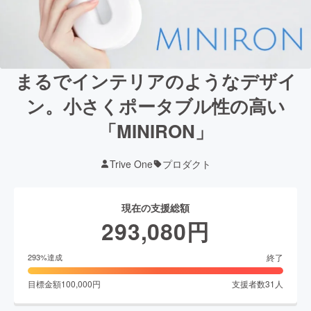
まるでインテリアのようなデザイ
ン。小さくポータブル性の高い
「MINIRON」
Trive One
プロダクト
現在の支援総額
293,080
円
終了
293
%達成
目標金額
100,000
円
支援者数
31
人