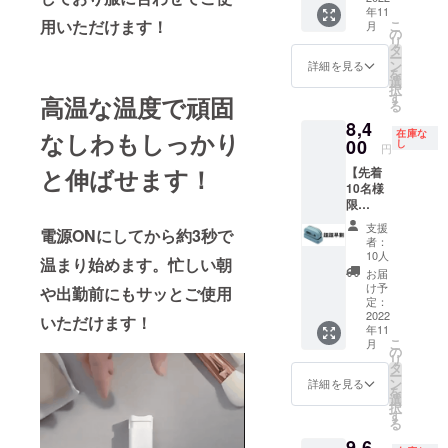
合、正
年11
込）の
事項】
規販売
用いただけます！
こ
月
16％OF
※本プロ
の
価格が
リ
F] 【送
ジェク
タ
販売予
ー
料につ
トを通
ン
定価格
詳細を見る
を
いて】
して想
選
より下
択
商品代
定を上
す
がる可
高温な温度で頑固
る
金に
回るご
能性も
8,4
は、ご
支援を
ござい
なしわもしっかり
在庫な
自宅ま
00
いただ
し
ます。
円
での送
き、現
と伸ばせます！
【先着
料も含
在進め
10名様
まれて
ている
限
おりま
環境か
定！】
す。
ら量産
支援
電源ONにしてから約3秒で
「MINI
【その
体制を
者：
RON」
他注意
更に整
10人
温まり始めます。忙しい朝
1個 [一
事項】
えるこ
お届
般販売
※本プロ
とがで
け予
や出勤前にもサッとご使用
予定価
ジェク
定：
きた場
格
2022
トを通
いただけます！
合、正
年11
12,000
して想
規販売
こ
月
円
定を上
の
価格が
リ
（税・
回るご
タ
販売予
ー
送料
支援を
ン
定価格
詳細を見る
を
込）の
いただ
選
より下
択
30％OF
き、現
す
がる可
る
F] 【送
在進め
能性も
9,6
料につ
ている
ござい