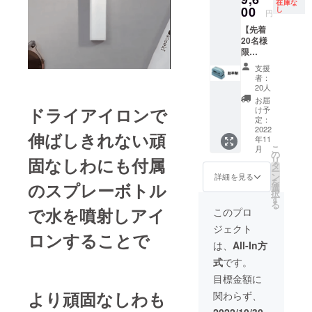
在庫な
いて】
00
環境か
し
ます。
円
商品代
ら量産
【先着
金に
体制を
20名様
は、ご
更に整
限
自宅ま
えるこ
定！】
での送
とがで
支援
「MINI
料も含
きた場
者：
RON」
まれて
合、正
20人
1個 [一
おりま
規販売
お届
般販売
す。
ドライアイロンで
価格が
け予
予定価
【その
定：
販売予
格
2022
他注意
定価格
伸ばしきれない頑
年11
12,000
事項】
より下
こ
月
円
※本プロ
の
がる可
固なしわにも付属
リ
（税・
ジェク
タ
能性も
ー
送料
トを通
ン
ござい
詳細を見る
を
のスプレーボトル
込）の
して想
選
ます。
択
20％OF
定を上
す
る
F] 【送
回るご
で水を噴射しアイ
このプロ
料につ
支援を
ジェクト
いて】
いただ
ロンすることで
商品代
き、現
は、
All-In方
金に
在進め
式
です。
は、ご
ている
自宅ま
環境か
目標金額に
での送
ら量産
より頑固なしわも
関わらず、
料も含
体制を
まれて
更に整
2022/10/30