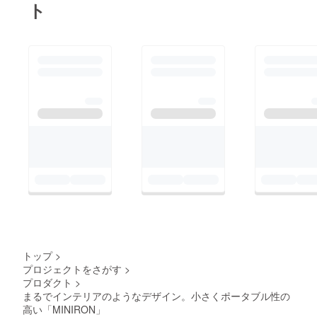
るタイプが登場してい
が！？)公式LINE：
ト
断は禁物です。コロナ
るのです。小型のハン
https://lin.ee/bfPlPxz
対策のために、換気の
ディ扇風機には様々な
ために窓は開いていま
種類がありますが、こ
す。例えば通勤時、電
ちらの【FROZIO】
車に乗っても、汗が引
は、小型のハンディ扇
くどころか、ますます
風機の中でも冷却プ
汗をかく結果となりま
レートが付いている独
す。特に女性は、せっ
創的な商品です！夏の
かく時間をかけてメイ
暑さに加え、長引くマ
クしたのに、台無しで
スク生活で、顔周りは
す。そんな不快な夏を
特に熱気がこもりがち
快適に過ごすための
です。直射日光のあた
【Cooler Fan】です。
る屋外はもとより、屋
今年の夏の暑さ対策に
内も油断は禁物です。
トップ
>
【Cooler Fan】 を一
換気のために窓は開い
プロジェクトをさがす
>
台取り入れてみません
プロダクト
>
ています。例えば通勤
まるでインテリアのようなデザイン。小さくポータブル性の
か？
時、電車に乗っても、
高い「MINIRON」