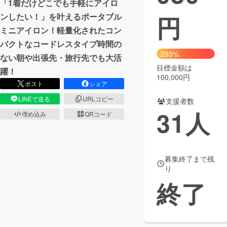
「1着だけどこでも手軽にアイロ
円
ンしたい！」を叶えるポータブル
まちづくり・地域活性化
ミニアイロン！軽量化されたコン
パクトなコードレスタイプ時間の
CAMPFIRE for Social Good
CAMPFIRE Creation
293%
ない朝や出張先・旅行先でも大活
CAMPFIREふるさと納税
machi-ya
コミュニティ
目標金額は
躍！
100,000円
ポスト
シェア
LINEで送る
URLコピー
支援者数
31
人
埋め込み
QRコード
募集終了まで残
り
終了