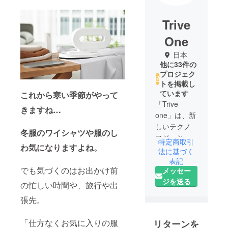
Trive
One
日本
他に33件の
プロジェク
トを掲載し
ています
これから寒い季節がやって
「Trive
きますね…
one」は、新
しいテクノ
冬服のワイシャツや服のし
ロジーと革
特定商取引
わ気になりますよね。
新的な家電
法に基づく
製品の提供
表記
でも気づくのはお出かけ前
メッセー
に特化した
ジを送る
新しいス
の忙しい時間や、旅行や出
タートアッ
張先。
プチームで
す。家庭用
「仕方なくお気に入りの服
リターンを
品、工家電