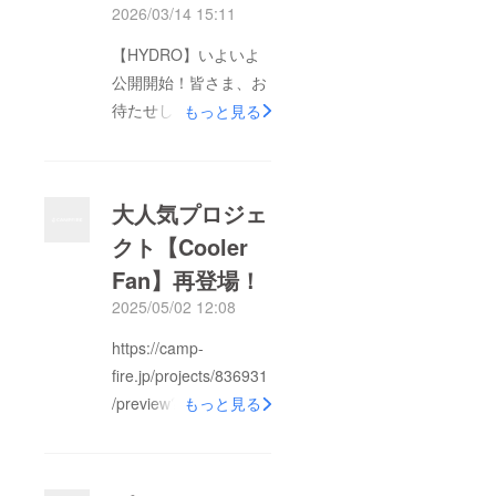
2026/03/14 15:11
【HYDRO】いよいよ
公開開始！皆さま、お
待たせしました！本日
もっと見る
より、LADASの革新的
なウォーターレス
ウォッシュ
大人気プロジェ
「HYDRO」が発売さ
クト【Cooler
れます！洗車をもっと
Fan】再登場！
手軽に、もっときれい
に。 バケツ1杯の水だ
2025/05/02 12:08
けで、洗車とコーティ
https://camp-
ングを同時に行える
fire.jp/projects/836931
オールインワン。 ガ
/preview?
もっと見る
ラスにも使えるため、
token=3vdt8z40&amp;
ボディの艶出しと雨天
utm_campaign=cp_po
時の視界確保をこれ1
_share_c_msg_mypa