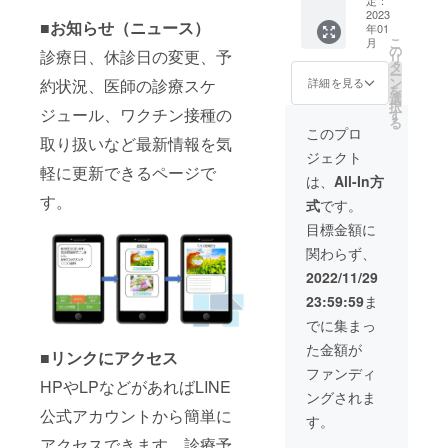
ルにて
合計
ただき
やサロ
ニッ
2023
ご案内
■お知らせ（ニュース）
年01
125,000
ます。
ンが登
ク》5か
いたし
こ
月
円 ↓ ●
●予定通
録され
月利用
ます。
の
診療日、休診日の変更、予
リ
クラウ
常価格
ます。
権】 ス
※有効期
タ
ー
ドファ
初期費
初期費
マホア
限は、
ン
約状況、医師の診療スケ
詳細を見る
を
ンディ
用（シ
用（シ
プリ
2023年
選
択
ング限
ステム
ステム
《ぽ
ジュール、ワクチン接種の
1月～12
す
る
定割 初
設定費
設定費
けっと
月まで
このプロ
取り扱いなど最新情報を気
期費用
など）
など予
クリ
のうち3
ジェクト
35,000
50,000
定通常
ニッ
か月間
軽に更新できるページで
円＋月
円＋月
価格
ク》を5
となり
は、
All-In方
額
額
50,000
か月利
ます。
す。
式
です。
20,000
25,000
円）を
用いた
円×3＝
円×5＝
早割と
だける
目標金額に
合計
合計
して半
権利で
関わらず、
95,000
175,000
額の
す。 5
円 と大
円 ↓ ●
25,000
か月間
2022/11/29
変お得
超早割
円にさ
《ぽ
23:59:59
ま
になっ
初期費
せてい
けっと
ており
用込
ただき
クリ
でに集まっ
ます。
み・月
ます。
ニッ
た金額が
※詳細は
額
●予定通
ク》に
■リンクにアクセス
メール
20,000
常価格
あなた
ファンディ
にてお
円×5＝
初期費
のクリ
HPやLPなどがあればLINE
ングされま
知らせ
合計
用（シ
ニック
公式アカウントから簡単に
いたし
100,000
ステム
やサロ
す。
ます。
と大変
設定費
ンが登
アクセスできます。診療予
※継続を
お得に
など）
録され