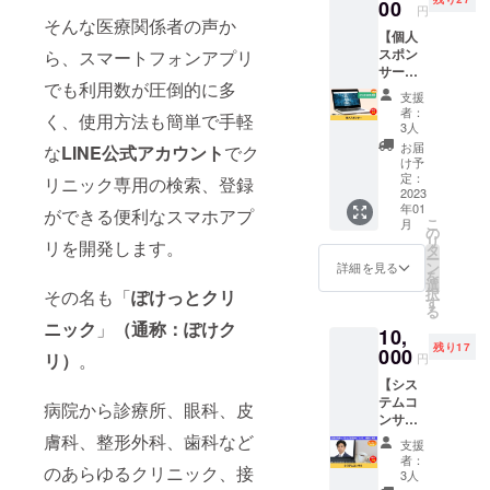
ついて
00
・zoom
円
オンラ
にて開
そんな医療関係者の声か
【個人
インセ
催（視
スポン
ら、スマートフォンアプリ
ミナー
聴環
サー】
にてご
境：PC
でも利用数が圧倒的に多
スマホ
紹介し
／スマ
支援
アプリ
ます。
ホ） ※
者：
く、使用方法も簡単で手軽
《ぽ
■詳細
詳細は
3人
けっと
・日
メール
お届
な
LINE公式アカウント
でク
クリ
程：
にてお
け予
ニッ
1/16、
定：
知らせ
リニック専用の検索、登録
ク》の
2023
1/23 ・
いたし
年01
個人ス
時間：
ができる便利なスマホアプ
ます。
こ
月
ポン
16時～
の
※ご希望
リ
リを開発します。
サーに
・講演
タ
日は支
ー
なれる
時間：
ン
援画面
詳細を見る
を
権利で
約60分
選
からお
択
その名も「
ぽけっとクリ
す。 HP
・zoom
す
選びく
る
にあな
にて開
ださ
ニック
」
（通称：ぽけク
10,
たのお
催（視
い。
残り17
名前を
000
聴環
リ）
。
円
個人ス
境：PC
【シス
ポン
／スマ
テムコ
サーと
ホ） ※
病院から診療所、眼科、皮
ンサ
して掲
詳細は
ル】 プ
載いた
膚科、整形外科、歯科など
メール
支援
ロダク
しま
にてお
者：
のあらゆるクリニック、接
トシン
す。 ※
知らせ
3人
ク株式