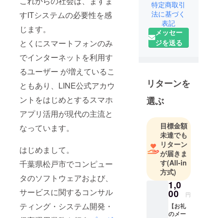
これからの社会は、ますま
これからの
特定商取引
社会には、IT
法に基づく
すITシステムの必要性を感
表記
システムの
じます。
メッセー
必要性を感
とくにスマートフォンのみ
ジを送る
じ創業し
て、IT社会の
でインターネットを利用す
成長ととも
るユーザー が増えているこ
に私たちも
リターンを
ともあり、LINE公式アカウ
成長してま
いりまし
ントをはじめとするスマホ
選ぶ
た。
アプリ活用が現代の主流と
目標金額
なっています。
「プロダク
未達でも
トを想像し
リターン
はじめまして。
て創造す
が届きま
す
(All-in
る」という
千葉県松戸市でコンピュー
方式)
経営理念の
タのソフトウェアおよび、
1,0
下、私たち
サービスに関するコンサル
00
が提供させ
円
ティング・システム開発・
ていただい
【お礼
のメー
ているシス