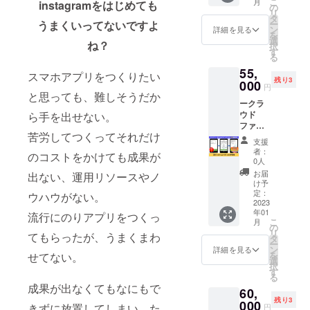
こ
月
instagramをはじめても
《ぽ
■以下の
の
お断り
み・月
リ
けっと
業務を
タ
させて
額
ー
うまくいってないですよ
クリ
行いま
ン
いただ
詳細を見る
20,000
を
ニッ
す。 ①
選
いた場
円 と大
ね？
択
ク》を1
クラウ
す
合にお
変お得
る
か月利
ドファ
いても
になっ
55,
用いた
ンディ
返金は
スマホアプリをつくりたい
ており
残り3
だける
000
ングの
いたし
ます。
円
権利で
目標金
と思っても、難しそうだか
かねま
※詳細は
ークラ
す。 1
額・期
す。 ※
メール
ウド
ら手を出せない。
か月間
間・リ
掲載期
にてお
ファン
《ぽ
ターン
間は
知らせ
苦労してつくってそれだけ
ディン
けっと
の相談
2023年
いたし
支援
グ限定
クリ
②ライ
1月～12
者：
ます。
のコストをかけても成果が
割！ー
ニッ
ターに
0人
月まで
※継続を
【《ぽ
ク》に
よる取
の1年間
お届
ご希望
出ない、運用リソースやノ
けっと
あなた
材と文
け予
です。
の場合
クリ
のクリ
定：
章の作
ウハウがない。
HPはこ
は、別
ニッ
2023
ニック
成 ③デ
ちら
途メー
年01
ク》１
やサロ
流行にのりアプリをつくっ
ザイ
www.pr
ルにて
こ
月
か月利
ンが登
の
ナーに
oduct-
ご案内
リ
てもらったが、うまくまわ
用権】
録され
タ
よるサ
think.co
いたし
ー
スマホ
ます。
ン
ムネイ
詳細を見る
.jp/
ます。
を
せてない。
アプリ
初期費
選
ルの作
※有効期
択
《ぽ
用（シ
す
成 ④ク
限は、
る
けっと
ステム
ラウド
2023年
成果が出なくてもなにもで
60,
クリ
設定費
ファン
1月～12
残り3
ニッ
000
など予
ディン
きずに放置してしまい、た
円
月まで