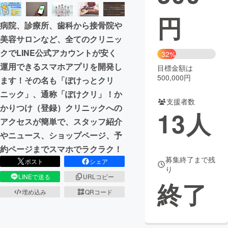
円
まちづくり・地域活性化
病院、診療所、歯科から接骨院や
美容サロンなど、全てのクリニッ
CAMPFIRE for Social Good
CAMPFIRE Creation
クでLINE公式アカウントが安く
32%
CAMPFIREふるさと納税
machi-ya
コミュニティ
運用できるスマホアプリを開発し
目標金額は
500,000円
ます！その名も「ぽけっとクリ
ニック」、通称「ぽけクリ」！か
支援者数
かりつけ（登録）クリニックへの
13
人
アクセスが簡単で、スタッフ紹介
やニュース、ショップページ、予
約ページまでスマホでラクラク！
募集終了まで残
ポスト
シェア
り
LINEで送る
URLコピー
終了
埋め込み
QRコード