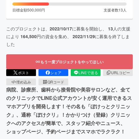
目標金額
500,000
円
支援者数
13
人
このプロジェクトは、
2022/10/17
に募集を開始し、
13
人の支援
により
164,500
円の資金を集め、
2022/11/29
に募集を終了しま
した
もう一度プロジェクトをやってほしい
ポスト
シェア
LINEで送る
URLコピー
埋め込み
QRコード
病院、診療所、歯科から接骨院や美容サロンなど、全て
のクリニックでLINE公式アカウントが安く運用できるス
マホアプリを開発します！その名も「ぽけっとクリニッ
ク」、通称「ぽけクリ」！かかりつけ（登録）クリニッ
クへのアクセスが簡単で、スタッフ紹介やニュース、
ショップページ、予約ページまでスマホでラクラク！