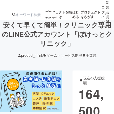
新
ロ
規
グ
会
プロジェクトを掲
はじ
プロジェクト
/
載するには
める
をさがす
イ
員
ン
登
安くて早くて簡単！クリニック専用
録
のLINE公式アカウント「ぽけっとク
リニック」
人気のプロ
注目のリ
注目の新着プロ
募集終了が近いプ
もうすぐ公開
ジェクト
ターン
ジェクト
ロジェクト
されます
product_think
ゲーム・サービス開発
千葉県
アート・写真
音楽
現在の支援総
テクノロジー・ガジェット
ゲーム・サ
額
164,
映像・映画
書籍・雑誌
500
ビジネス・起業
チャレンジ