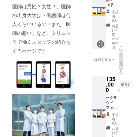
合計
メール
途メー
価格
す。 5
《ぽ
125,000
医師は男性？女性？、医師
にてお
ルにて
50,000
か月間
けっと
円 ↓ ●
知らせ
ご案内
支援
の出身大学は？看護師は何
円）を
《ぽ
クリ
早割 初
いたし
いたし
者：
クラウ
けっと
ニッ
期費用
ます。
0人
ます。
人くらいいるの？また「医
ドファ
クリ
ク》5か
25,000
※継続を
※有効期
お届
ンディ
ニッ
月利用
円＋月
ご希望
け予
限は、
師の想い」など、クリニッ
ング限
ク》に
権】 ス
額
定：
の場合
2023年
定割と
あなた
マホア
2023
20,000
は、別
1月～12
クで働くスタッフの紹介を
年01
して
のクリ
プリ
円×3＝
途メー
月まで
こ
月
30％OF
ニック
《ぽ
合計
の
するページです。
ルにて
のうち1
リ
Fの
やサロ
けっと
85,000
タ
ご案内
か月間
ー
35,000
ンが登
クリ
円 と大
ン
いたし
詳細を見る
となり
を
円にさ
録され
ニッ
変お得
選
ます。
ます。
択
せてい
ます。
ク》を5
になっ
す
※ご利用
る
ただき
初期費
か月利
ており
期間は
135
ます。
用（シ
用いた
ます。
2023年
●予定通
ステム
だける
,00
※詳細は
1月～12
残り5
常価格
設定費
権利で
メール
0
月まで
円
初期費
など予
す。 5
にてお
のう
用（シ
定通常
か月間
ークラ
知らせ
ち、3か
ステム
価格
《ぽ
ウド
いたし
月間で
設定費
50,000
けっと
ファン
ます。
す。
など）
円）を
クリ
ディン
※継続を
支援
50,000
超早割
ニッ
グ限定
ご希望
者：
円＋月
として
ク》に
割！ー
の場合
0人
額
利用料
あなた
【《ぽ
は、別
お届
25,000
に含ま
のクリ
けっと
途メー
け予
円×3＝
せてい
ニック
クリ
定：