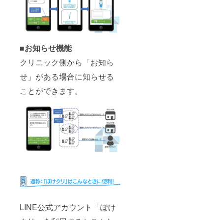
※継続を
設定費
ご希望
など）
の場合
50,000
は、別
円＋月
途メー
額
■お知らせ機能
ルにて
25,000
ご案内
円×5＝
クリニック側から「お知ら
いたし
合計
ます。
175,000
せ」がある場合に知らせる
※有効期
円 ↓ ●
限は、
クラウ
ことができます。
2023年
ドファ
1月～12
ンディ
月まで
ング限
のうち5
定割 初
か月間
期費用
となり
35,000
ます。
円＋月
額
20,000
円×5＝
合計
135,000
円 と大
変お得
になっ
LINE公式アカウント「ぽけ
ており
ます。