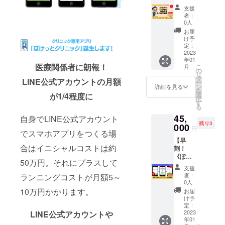
ディン
ンサー
価格
の1年間
支援
グ プロ
として
50,000
です。
者：
デュー
掲載い
円）を
0人
ス権】
たしま
超早割
お届
スバキ
す。 ※
として
け予
リ商店
掲載内
定：
利用料
のクラ
2023
容は
に含ま
年01
ウド
メール
せてい
医療関係者に朗報！
こ
月
ファン
にて打
の
ただき
リ
ディン
合せさ
タ
ます。
LINE公式アカウントの月額
ー
グのプ
せてい
ン
●予定通
詳細を見る
を
ロ
ただき
選
常価格
が1/4程度に
択
デュー
ます。
す
初期費
る
スを受
※ネット
用（シ
45,
けられ
自身でLINE公式アカウント
ワーク
ステム
残り3
る権利
000
販売ま
設定費
円
でスマホアプリをつくる場
です。
たは企
など）
【早
通常価
業イ
50,000
合はイニシャルコストは約
割！
格
メージ
円＋月
《ぽ
88,000
が相違
額
50万円。それにプラスして
けっと
円のと
する場
25,000
支援
クリ
ころ、
合等、
円＝合
者：
ランニングコストが月額5～
ニッ
特別価
お断り
0人
計
ク》１
格の
させて
10万円かかります。
75,000
お届
か月利
33,500
いただ
け予
円 ↓ ●
用権】
円と大
定：
く場合
超早割
スマホ
2023
LINE公式アカウントや
変お得
があり
初期費
年01
アプリ
です！
ます。
用込