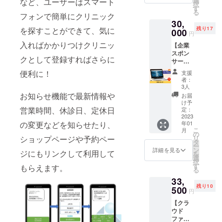
選
など、ユーザーはスマート
択
けっと
間：60
す
る
クリ
フォンで簡単にクリニック
分 ・内
30,
ニッ
容：企
残り17
を探すことができて、気に
ク》を1
000
業の内
円
か月利
部シス
入ればかかりつけクリニッ
【企業
用いた
テムの
スポン
だける
お悩み
クとして登録すればさらに
サー】
権利で
につい
スマホ
す。 1
て個別
便利に！
支援
アプリ
か月間
に相談
者：
《ぽ
《ぽ
・zoom
3人
けっと
けっと
にて開
お知らせ機能で最新情報や
お届
クリ
クリ
催（動
け予
ニッ
営業時間、休診日、定休日
ニッ
定：
作環
ク》の
2023
ク》に
境：PC
年01
の変更などを知らせたり、
企業ス
あなた
／スマ
こ
月
ポン
のクリ
の
ホ） ※
リ
ショップページや予約ペー
サーに
ニック
タ
詳細は
ー
なれる
やサロ
ン
メール
詳細を見る
ジにもリンクして利用して
を
権利で
ンが登
選
にてお
択
す。 HP
録され
す
打合せ
もらえます。
る
にあな
ます。
いたし
33,
たの会
初期費
ます。
残り10
社のお
500
用（シ
※有効期
円
名前と
ステム
限は、
【クラ
HPリン
設定費
2023年
ウド
クを企
など予
1月～12
ファン
業スポ
定通常
月まで