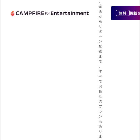
。
企
画
掲載
無料
か
ら
リ
タ
ー
ン
配
送
ま
で
、
す
べ
て
お
任
せ
の
プ
ラ
ン
も
あ
り
ま