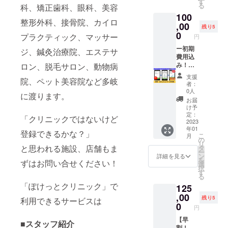
用（シ
す
初期費
クラウ
※有効期
る
科、矯正歯科、眼科、美容
けっと
ステム
用（シ
ドファ
限は、
100
クリ
設定費
ステム
ンディ
2023年
整形外科、接骨院、カイロ
ニッ
,00
など予
設定費
ング限
残り5
1月～12
ク》を3
定通常
0
など）
定割 初
プラクティック、マッサー
月まで
円
か月利
価格
50,000
期費用
のうち1
用いた
ー初期
50,000
ジ、鍼灸治療院、エステサ
円＋月
35,000
か月間
だける
費用込
円）を
額
円＋月
となり
権利で
み！ー
ロン、脱毛サロン、動物病
早割と
25,000
額
ます。
す。 3
【超早
して半
円×3＝
20,000
支援
院、ペット美容院など多岐
か月間
割！
額の
合計
円＝合
者：
《ぽ
《ぽ
25,000
125,000
0人
計
に渡ります。
けっと
けっと
円にさ
円 ↓ ●
55,000
お届
クリ
クリ
せてい
超早割
け予
円 と大
ニッ
ニッ
ただき
定：
初期費
変お得
「クリニックではないけど
ク》に
ク》５
2023
ます。
用込
になっ
年01
あなた
か月利
●予定通
み・月
登録できるかな？」
ており
こ
月
のクリ
用権】
常価格
の
額
ます。
リ
ニック
スマホ
と思われる施設、店舗もま
初期費
タ
20,000
※詳細は
ー
やサロ
アプリ
用（シ
ン
円×3＝
詳細を見る
メール
を
ずはお問い合せください！
ンが登
《ぽ
ステム
選
合計
にてお
択
録され
けっと
設定費
す
60,000
知らせ
る
ます。
クリ
など）
円 と大
いたし
「ぽけっとクリニック」で
125
初期費
ニッ
50,000
変お得
ます。
用（シ
ク》を5
,00
円＋月
になっ
※継続を
残り5
利用できるサービスは
ステム
か月利
額
0
ており
ご希望
円
設定費
用いた
25,000
ます。
の場合
など予
だける
【早
円×3＝
※詳細は
■スタッフ紹介
は、別
定通常
権利で
割！