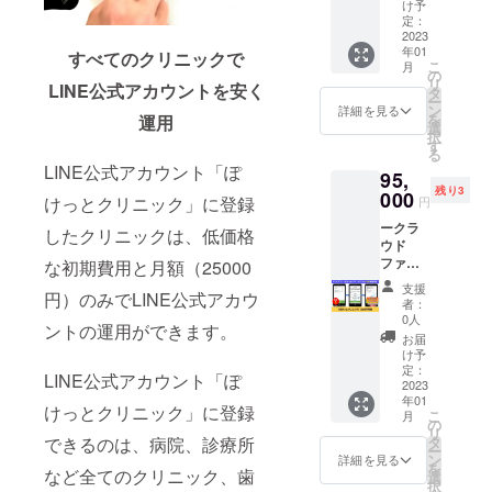
月利用
クリ
クラウ
け予
期費用
権】 ス
ニッ
定：
ドファ
25,000
マホア
2023
ク》に
ンディ
円＋月
年01
プリ
すべてのクリニックで
あなた
ング限
額
こ
月
《ぽ
のクリ
の
定割と
20,000
リ
LINE公式アカウントを安く
けっと
ニック
タ
して
円＝合
ー
クリ
やサロ
ン
30％OF
詳細を見る
計
を
運用
ニッ
ンが登
選
Fの
45,000
択
ク》を3
録され
す
35,000
円 と大
る
か月利
ます。
円とさ
変お得
LINE公式アカウント「ぽ
95,
用いた
初期費
せてい
になっ
残り3
だける
000
用（シ
ただき
けっとクリニック」に登録
ており
円
権利で
ステム
ます。
ます。
ークラ
す。 3
設定費
したクリニックは、低価格
●予定通
※詳細は
ウド
か月間
など予
常価格
メール
ファン
な初期費用と月額（25000
《ぽ
定通常
初期費
にてお
ディン
けっと
価格
用（シ
知らせ
支援
円）のみでLINE公式アカウ
グ限定
クリ
50,000
ステム
者：
いたし
割！ー
ニッ
円）を
0人
設定費
ます。
ントの運用ができます。
【《ぽ
ク》に
超早割
など）
お届
※継続を
けっと
あなた
として
け予
50,000
ご希望
クリ
のクリ
定：
利用料
円＋月
の場合
LINE公式アカウント「ぽ
ニッ
2023
ニック
に含ま
額
は、別
年01
ク》3か
やサロ
せてい
けっとクリニック」に登録
25,000
途メー
こ
月
月利用
ンが登
の
ただき
円＝合
ルにて
リ
権】 ス
録され
できるのは、病院、診療所
タ
ます。
計
ご案内
ー
マホア
ます。
ン
●予定通
詳細を見る
75,000
いたし
を
など全てのクリニック、歯
プリ
初期費
選
常価格
円 ↓ ●
ます。
択
《ぽ