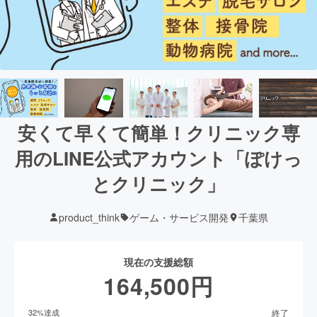
安くて早くて簡単！クリニック専
用のLINE公式アカウント「ぽけっ
とクリニック」
product_think
ゲーム・サービス開発
千葉県
現在の支援総額
164,500
円
終了
32
%達成