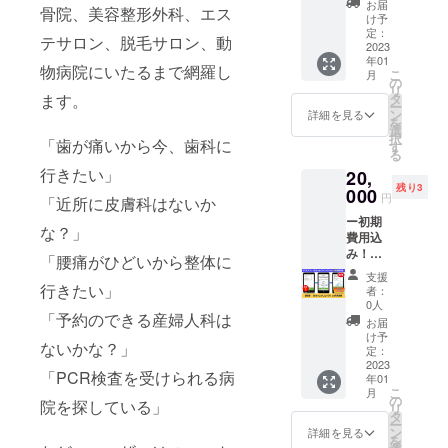
ニック
いたし
お届
骨院、美容整形外科、エス
会社代
ネーム
ます。
け予
表の加
での掲
定：
※ご希望
テサロン、脱毛サロン、動
藤昌に
2023
載も可
日は支
年01
よる、
能で
援画面
物病院にいたるまで網羅し
こ
月
システ
す。 ※
の
からお
リ
ムコン
掲載す
タ
ます。
選びく
ー
サルを
るお名
ン
ださ
詳細を見る
を
受けて
前は備
選
い。
択
頂ける
「歯が痛いから今、歯科に
考欄に
す
る
権利で
必ずご
行きたい」
20,
す。 あ
記入く
残り3
なたの
000
ださ
円
「近所に皮膚科はないか
企業の
い。 ※
ー初期
内部シ
掲載期
な？」
費用込
ステム
間は
み！ー
のお悩
2023年
「腰痛がひどいから整体に
【超早
みにつ
1月～12
支援
割！
いてオ
行きたい」
月まで
者：
《ぽ
ンライ
の1年間
0人
けっと
「予約のできる産婦人科は
ンにて
です。
お届
クリ
個別に
HPはこ
け予
ないかな？」
ニッ
相談い
定：
ちら
ク》１
2023
たしま
www.pr
「PCR検査を受けられる病
年01
か月利
す。 ■
oduct-
こ
月
用権】
詳細 ・
の
think.co
院を探している」
リ
スマホ
日程：
タ
.jp/
ー
アプリ
別途調
ン
詳細を見る
を
《ぽ
整 ・時