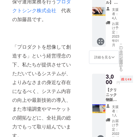
保守運用業務を行う
プロダ
ル】 プ
テムが、よ
ロダク
クトシンク株式会社
代表
支援
トシン
り皆様の身
者：
ク株式
4人
の加藤昌です。
近な存在に
会社代
お届
なるべく、
表の加
け予
藤昌よ
定：
システム内
り、心
2023
容の向上や
年01
を込め
こ
月
最新技術の
「プロダクトを想像して創
たお礼
の
リ
のメー
タ
導入、また
ー
造する」という経営理念の
ルをお
ン
詳細を見る
市場調査や
を
送りい
選
下、私たちが提供させてい
択
たしま
マーケット
す
る
す。 こ
ただいているシステムが、
の開拓など
3,0
ちら
に、全社員
残り49
は、プ
00
よりみなさまの身近な存在
円
ロジェ
の総力で
【クリ
になるべく、システム内容
クトを
もって取り
ニック
ただた
の向上や最新技術の導入、
物販を
組んでまい
だ応援
学ぼ
したい
りました。
支援
また市場調査やマーケット
う】 株
方向け
者：
式会社
のリ
1人
の開拓などに、全社員の総
BREAK
ターン
私たちのシ
お届
THの物
です。
け予
力でもって取り組んでいま
ステムが、
販担当
上乗せ
定：
皆様一人ひ
者によ
2022
支援大
す。