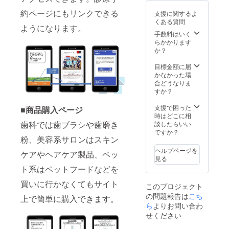
ご希望
なって
50,000
ます。
約ページにもリンクできる
支援に関するよ
の場合
おりま
円＋月
初期費
くある質問
は、別
す。 ※
額
用（シ
ようになります。
途メー
詳細は
25,000
ステム
手数料はいく
ルにて
メール
円×5＝
設定費
らかかります
ご案内
にてお
合計
など予
か？
いたし
知らせ
175,000
定通常
ます。
いたし
円 ↓ ●
価格
目標金額に届
※有効期
ます。
早割 初
50,000
かなかった場
限は、
※継続を
期費用
円）を
合どうなりま
2023年
ご希望
25,000
クラウ
すか？
1月～12
の場合
円＋月
ドファ
月まで
は、別
額
ンディ
支援で困った
■商品購入ページ
のうち3
途メー
20,000
ング限
時はどこに相
か月間
ルにて
円×5＝
定割と
歯科では歯ブラシや歯磨き
談したらいい
となり
ご案内
合計
して
ですか？
粉、美容系サロンはスキン
ます。
いたし
125,000
30％OF
ます。
円 と大
Fの
ヘルプページを
ケアやヘアケア製品、ペッ
※ご利用
変お得
35,000
見る
期間は
になっ
円にさ
ト系はペットフードなどを
2023年
ており
せてい
1月～12
ます。
ただき
買いに行かなくてもサイト
このプロジェクト
月のう
※詳細は
ます。
の問題報告は
こち
ち、5か
メール
●予定通
上で簡単に購入できます。
月間で
にてお
常価格
ら
よりお問い合わ
す。
知らせ
初期費
せください
いたし
用（シ
ます。
ステム