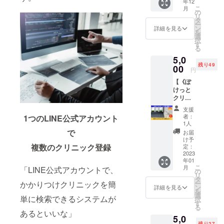
年12
る、歯
歓迎で
とりの快適
こ
月
科での
す！
の
な未来へつ
リ
物販に
タ
ー
ついて
ながってい
ン
詳細を見る
を
活用方
選
く、その強
択
法やメ
す
る
い想いを
リット
5,0
につい
持ってこれ
残り49
てオン
00
円
からも日々
ライン
【《ぽ
あらゆる事
セミ
けっと
ナーに
業に邁進し
クリ
てお話
ていく所存
ニッ
しま
支援
ク》活
す。 ■
です。
者：
1つのLINE公式アカウント
用セミ
詳細 ・
1人
ナー】
日程：
で
お届
スマホ
2022/12
け予
アプリ
複数のクリニック登録
/12(月)
定：
《ぽ
2023
・
年01
けっと
16(金)
こ
月
「LINE公式アカウントで、
クリ
・
の
リ
ニッ
19(月)
タ
ー
かかりつけクリニックを簡
ク》の
・
ン
詳細を見る
を
活用ノ
23(金)
選
単に検索できるシステムが
択
ウハウ
・講演
す
る
や活用
時間：
あるといいな」
5,0
事例に
約60分
残り27