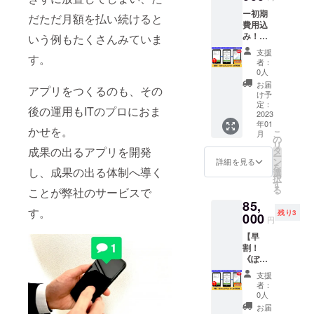
ク》を1
定通常
グの申
のうち1
ー初期
か月利
価格
だただ月額を払い続けると
請と公
か月間
費用込
用いた
50,000
開 ※詳
となり
み！ー
だける
いう例もたくさんみていま
円）を
細は
ます。
【超早
権利で
早割と
メール
支援
す。
割！
す。 1
して半
にて調
者：
《ぽ
か月間
額の
0人
整させ
けっと
《ぽ
25,000
ていた
お届
アプリをつくるのも、その
クリ
けっと
円にさ
け予
だきま
ニッ
クリ
定：
せてい
す。 ※
後の運用もITのプロにおま
ク》３
2023
ニッ
ただき
有効期
年01
か月利
ク》に
ます。
間は、
かせを。
こ
月
用権】
あなた
の
●予定通
2023年
リ
スマホ
のクリ
タ
成果の出るアプリを開発
常価格
1月～12
ー
アプリ
ニック
ン
初期費
詳細を見る
月まで
を
《ぽ
し、成果の出る体制へ導く
やサロ
選
用（シ
の1年間
択
けっと
ンが登
す
ステム
です。
る
ことが弊社のサービスで
クリ
録され
設定費
85,
ニッ
ます。
など）
す。
残り3
ク》を3
000
初期費
50,000
円
か月利
用（シ
円＋月
【早
用いた
ステム
額
割！
だける
設定費
25,000
《ぽ
権利で
など予
円＝合
けっと
す。 3
定通常
計
支援
クリ
か月間
価格
75,000
者：
ニッ
《ぽ
50,000
0人
円 ↓ ●
ク》3か
けっと
円）を
早割 初
お届