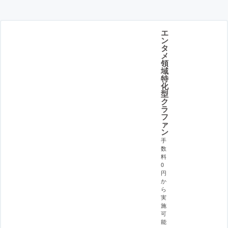
エ
ン
タ
メ
領
域
特
化
型
ク
ラ
フ
ァ
ン
手
数
料
0
円
か
ら
実
施
可
能