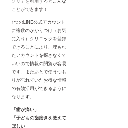
クリ」を利用するとこんな
※詳細は
ことができます！
メール
にてお
知らせ
1つのLINE公式アカウント
いたし
ます。
に複数のかかりつけ（お気
※継続を
ご希望
に入り）クリニックを登録
の場合
は、別
できることにより、埋もれ
途メー
たアカウントを探さなくて
ルにて
ご案内
いいので情報の閲覧が容易
いたし
ます。
です。またあとで使うつも
※有効期
限は、
りが忘れていたお得な情報
2023年
1月～12
の有効活用ができるように
月まで
のうち5
なります。
か月間
となり
「歯が痛い」
ます。
「子どもの歯磨きを教えて
ほしい」