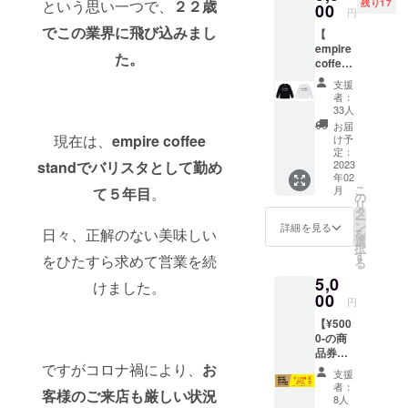
という思い一つで、
２２歳
残り17
リジナ
00
円
ルTシャ
でこの業界に飛び込みまし
【
ツと店
empire
舗でも
た。
coffee
人気な
roaster
ドリッ
支援
s ロン
プバッ
者：
グス
グを5個
33人
リーブT
お送り
お届
シャツ
させて
現在は、
empire coffee
け予
+ドリッ
頂きま
定：
standでバリスタとして勤め
プバッ
2023
す。 サ
年02
グ 5個
イズ
こ
月
て５年目
。
】 この
は、S
の
リ
プロ
~XXL で
タ
ー
ジェク
色はブ
ン
詳細を見る
日々、正解のない美味しい
を
トで設
ラック
選
択
立され
or ホワ
す
をひたすら求めて営業を続
る
る
イトで
5,0
empire
選択で
けました。
coffee
00
きま
円
roaster
す。 T
【¥500
s の オ
シャツ
0-の商
リジナ
は、丈
品券
ルロン
夫さを
ですがコロナ禍により、
お
（1000
グス
実現す
支援
の商品
リーブT
るため
者：
客様のご来店も厳しい状況
券
シャツ
に素
8人