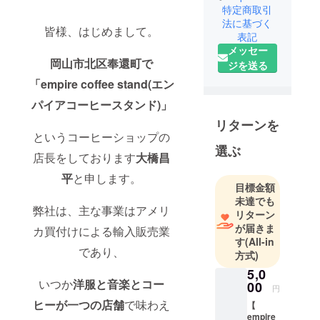
特定商取引
法に基づく
皆様、はじめまして。
表記
メッセー
岡山市北区奉還町で
ジを送る
「empire coffee stand(エン
パイアコーヒースタンド)」
リターンを
というコーヒーショップの
選ぶ
店長をしております
大橋昌
平
と申します。
目標金額
未達でも
弊社は、主な事業はアメリ
リターン
が届きま
カ買付けによる輸入販売業
す
(All-in
であり、
方式)
5,0
いつか
洋服と音楽とコー
00
円
ヒーが一つの店舗
で味わえ
【
empire