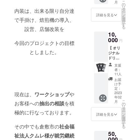
こ
月
クト
お送り
の
る、 着
リ
ショッ
させて
タ
込むほ
内装は、出来る限り自分達
ー
プ
頂きま
ン
どにエ
詳細を見る
を
ETERNI
す。お
で手掛け、焙煎機の導入、
選
イジン
択
TY &
届け致
す
グを楽
る
設営、店舗改装を
empire
しま
しめる
10,
coffee
す。 カ
厚手
stand &
000
ラー
フー
円
今回のプロジェクトの目標
empire
は、ブ
ディ。
【 オリ
coffee
ラック
カラー
としました。
ジナル
roaster
or グ
は、ブ
ドリッ
s）でご
レーで
ラック
プバッ
使用可
選択す
or グ
支援
ク80個
能な
ること
レーで
者：
】 店舗
￥1000
ができ
11人
選択す
でもか
0分の商
ます。
ること
お届
なり人
品券に
サイズ
け予
ができ
気な
なりま
定：
は、S
ます。
empire
2023
す。
現在は、
ワークショップ
や
~XXLま
サイズ
年02
brend
※この商
で選択
は、S
こ
月
お客様への
抽出の相談
を積
のド
品券の
の
するこ
~XXLま
リ
リップ
お取り
タ
とがで
で選択
ー
極的に行なっております。
バッグ
扱いの
ン
きま
詳細を見る
するこ
を
を 80個
際は、
選
す。
とがで
択
お送り
つり銭
す
《素材
きま
その中でも倉敷市の
社会福
る
致しま
はお返
の詳
す。 素
50,
す。 お
し出来
細》
材：
祉法人クムレ様が就労継続
気に入
000
きませ
12.7オ
コット
円