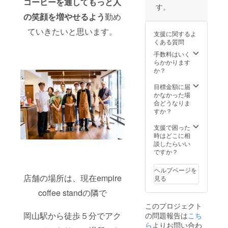
コーヒーを通してもっと人
扱いの
す。
太い糸
際は、
を編み
の笑顔を増やせるよう
勤め
つり銭
込み重
はお返
ていきたいと思います。
厚感あ
支援に関するよ
し出来
る生地
くある質問
きませ
でどこ
ん。
手数料はいく
かクラ
らかかります
シック
か？
な佇ま
いで
目標金額に届
す。。
かなかった場
また、
合どうなりま
洗濯後
すか？
の縮率
を軽減
支援で困った
させる
時はどこに相
ため、
談したらいい
生地水
ですか？
洗いと
タンブ
ル乾燥
ヘルプページを
店舗の場所は、現在empire
を製造
見る
行程で
coffee standの隣で
施した
「プリ
このプロジェクト
シュラ
岡山駅から徒歩５分でアク
の問題報告は
こち
ンク
ら
よりお問い合わ
ファブ