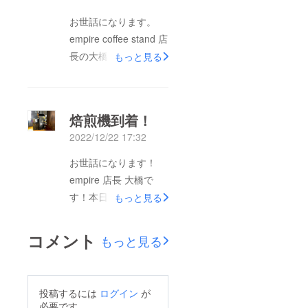
「 鮮度良好で高品質
お世話になります。
な珈琲豆 」を国、農
empire coffee stand 店
園別に販売しておりま
長の大橋です。本日、
もっと見る
す。また珈琲豆は、
煙突、ガスの工事が終
HPでも購入すること
了致しました。焙煎に
が可能です。下記URL
つきましては、来週の
焙煎機到着！
で確認することが可能
月曜に試運転していこ
です。「
2022/12/22 17:32
うと思っております。
https://bit.ly/3rRN5V
引き続きよろしくお願
お世話になります！
」また店内では、珈琲
い致します！
empire 店長 大橋で
を飲んだりの飲食をす
す！本日、empire
もっと見る
ることもできますので
coffee rostersにて焙煎
岡山駅付近に来られた
機「 ラッキーコー
コメント
もっと見る
際には、ぜひ足を運ん
ヒーマシン TLR-4 」
で頂けたら幸いです。
になります。4キロ釜
場所は、 〒700-0026
で来月から焼き始めよ
岡山県岡山市北区奉還
投稿するには
ログイン
が
うと思います。楽しみ
必要です。
町1-12-2になります。