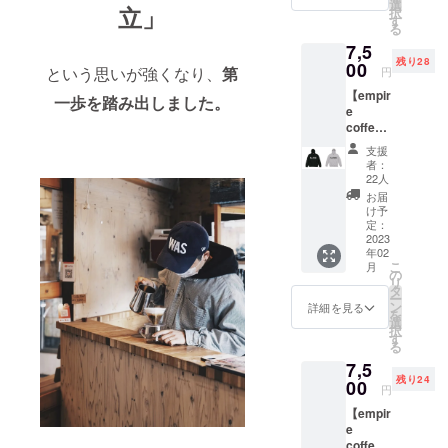
を 50個
つり銭
選
ングに
ます
立」
択
お送り
はお返
す
こだわ
る
致しま
し出来
り、袖
7,5
す。 お
きませ
周りの
残り28
気に入
00
ん。
シル
という思いが強くなり、
第
円
りのマ
エット
【empir
グにド
一歩を踏み出しました。
をゆっ
e
リップ
たりめ
coffee
バッグ
に設計
roaster
をセッ
されて
支援
s ス
トして
ます。
者：
ウェッ
お湯を
22人
リブも
トパー
注ぐ だ
2.1イン
お届
カー】
けで簡
け予
チリブ
このプ
単にご
定：
へ変更
ロジェ
2023
自宅で
するこ
年02
クトで
美味し
とでよ
こ
月
設立さ
い珈琲
の
りスト
リ
れる
が楽し
タ
リート
ー
empire
めま
ン
詳細を見る
感のあ
を
coffee
す。
選
る雰囲
択
roaster
す
気を演
る
s の オ
出して
7,5
リジナ
いま
残り24
ルス
00
す。 肌
円
ウェッ
ざわり
【empir
トパー
がよく
e
カーを
高級感
coffee
お届け