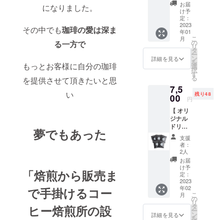
×5）】
と店舗
材・縫
お届
になりました。
弊社全
でも人
製・仕
け予
店舗
気なド
定：
立てな
（セレ
2023
リップ
ど小さ
その中でも
珈琲の愛は深ま
年01
クト
バッグ
なこだ
こ
月
ショッ
を5個
の
る一方で
わりが
リ
プ
お送り
タ
詰まっ
ー
ETERNI
させて
ン
た
詳細を見る
を
TY &
もっとお客様に自分の珈琲
頂きま
選
6.2oz。
択
empire
す。 サ
す
です。
る
を提供させて頂きたいと思
coffee
イズ
首リブ
7,5
stand &
は、S
の強度
い
残り48
empire
00
~XXL で
を保つ
円
coffee
色はブ
「ダブ
【 オリ
roaster
ラック
ルス
ジナル
s）でご
or ホワ
テッ
ドリッ
使用可
イトで
チ」や
夢でもあった
プバッ
能な
選択で
毛羽立
支援
ク50個
￥5000
きま
ちを抑
者：
】 店舗
分の商
す。 ロ
2人
える
でもか
品券に
ングス
「コー
お届
なり人
なりま
リーブT
け予
マ糸」
「焙煎から販売ま
気な
す。
定：
シャツ
を採用
empire
2023
※この商
は、な
したハ
年02
で手掛けるコー
brend
品券の
めらか
イグ
こ
月
のド
お取り
の
な肌ざ
レード
リ
リップ
扱いの
タ
ヒー焙煎所の設
わりの
モデル
ー
バッグ
際は、
ン
サイジ
詳細を見る
になり
を