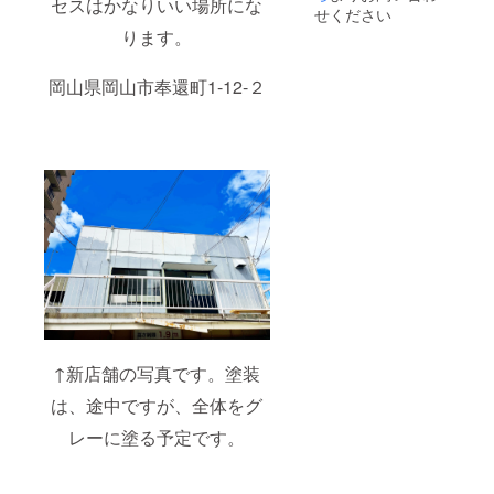
セスはかなりいい場所にな
せください
リッ
ク」を
ります。
採用。
アーム
岡山県岡山市奉還町1-12-２
ホール
や袖口
など、
力が加
わる部
分のス
テッチ
ワーク
は太番
手の縫
製糸と
粗めの
運針数
でダブ
ルス
テッチ
にする
↑新店舗の写真です。塗装
こと
は、途中ですが、全体をグ
で、堅
牢さと
レーに塗る予定です。
立体感
を実現
してお
りま