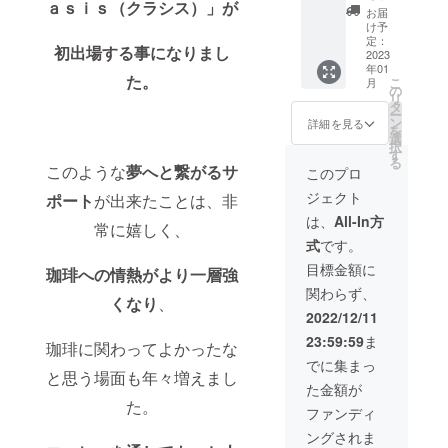
ａｓｉｓ（クラシス）」が
品券に
券
を採用
お届
なりま
×100）
け予
した生
す。
】 弊
定：
地と堅
初出場する事になりまし
※この商
社全店
2023
牢なス
年01
品券の
舗（セ
テッチ
た。
こ
月
お取り
レクト
の
ワーク
リ
扱いの
ショッ
タ
も特長
ー
際は、
プ
ン
詳細を見る
アーバ
を
つり銭
ETERNI
選
ンテイ
択
はお返
TY &
す
ストで
る
し出来
empire
このような
夢へと繋がるサ
このプロ
デイ
きませ
coffee
リーに
ジェクト
ポート
が出来たことは、非
ん。
stand &
着回し
empire
は、
All-In方
ができ
常に嬉しく、
coffee
る、や
式
です。
roaster
やざっ
s）でご
目標金額に
くりな
珈琲への情熱がより一層強
使用可
シル
関わらず、
能な
エット
くなり
、
￥100,0
2022/12/11
が特徴
00分の
です。
23:59:59
ま
商品券
珈琲に関わってよかったな
生地感
になり
でに集まっ
はふっ
ま
と思う場面も年々増えまし
くら、
た金額が
す。
裏糸の
た。
※この商
ファンディ
パイル
品券の
は通常
ングされま
お取り
よりも