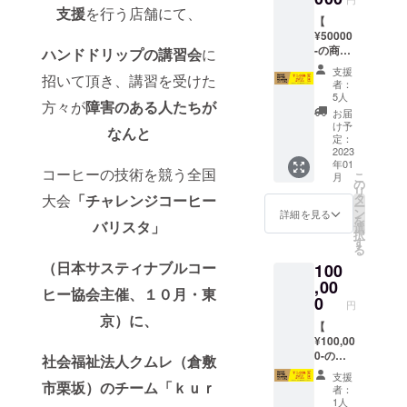
りのマ
ん。
支援
を行う店舗にて、
ンス ヘ
ン
【
グにド
ヴィー
75％、
¥50000
リップ
ウェイ
ポリエ
-の商品
バッグ
ハンドドリップの講習会
に
ト ク
ステル
券
をセッ
ルー
25％、
支援
招いて頂き、講習を受けた
（1000
トして
ネック
者：
裏起毛
の商品
お湯を
5人
ス
（表
方々が
障害のある人たちが
券×50
注ぐ だ
ウェッ
お届
面：
）】
けで簡
け予
ト（裏
オープ
なんと
弊社全
単にご
定：
パイ
ンエン
店舗
2023
自宅で
ル）
ド糸）
年01
（セレ
美味し
100％
コーヒーの技術を競う全国
こ
月
クト
い珈琲
の
コット
リ
ショッ
が楽し
タ
大会
「チャレンジコーヒー
ン。 や
ー
プ
めま
ン
詳細を見る
やざっ
を
ETERNI
バリスタ」
す。
選
くりな
択
TY &
す
がらも
る
empire
きれい
（日本サスティナブルコー
100
coffee
なシル
stand &
,00
エット
ヒー協会主催、１０月・東
empire
0
がデイ
円
coffee
リー
京）に、
roaster
【
コーデ
s）でご
¥100,00
を格上
使用可
0-の商
社会福祉法人クムレ（倉敷
げ、
能な
品券
「プリ
支援
￥5000
（1000
市栗坂）のチーム「ｋｕｒ
シュラ
者：
0分の商
の商品
1人
ンク」