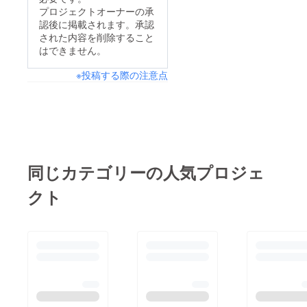
で仕方ありません。ま
プロジェクトオーナーの承
改めて、皆様この度
認後に掲載されます。承認
た近況報告は、こちら
は、クラウドファン
された内容を削除すること
とSNSにてアップして
はできません。
ディングのご参加誠に
いこうと思います。
ありがとうございまし
※投稿する際の注意点
引き続きよろしくお願
た。これからも本当に
い致します！
美味しい一生懸命、珈
琲を焙煎し淹れていき
たいと思います。今後
ともよろしくお願い致
同じカテゴリーの人気プロジェ
します。
クト