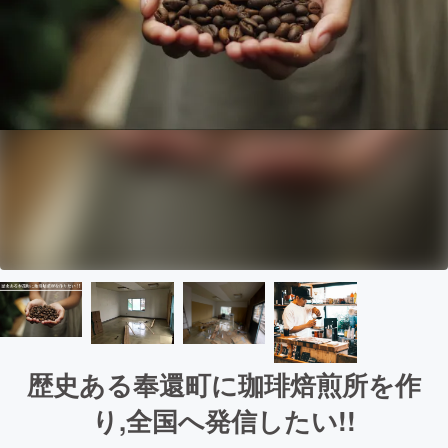
歴史ある奉還町に珈琲焙煎所を作
り,全国へ発信したい!!