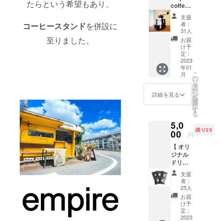
たらという希望もあり、
coffee
standで
支援
使える
者：
コーヒースタンド
を併設に
１０杯
31人
分の珈
至りました。
お届
琲回数
け予
券 】
定：
empire
2023
年01
coffee
こ
月
standで
の
リ
使える
タ
ー
珈琲の
ン
詳細を見る
を
回数券
選
択
になり
す
る
ます。
5,0
もちろ
残り25
ん珈琲
00
円
以外の
【 オリ
ドリン
ジナル
ク（ア
ドリッ
ルコー
プバッ
ルを含
支援
グ３０
まな
者：
個 】 店
い）も
25人
舗でも
注文は
お届
かなり
可能で
け予
人気な
す。
定：
empire
2023