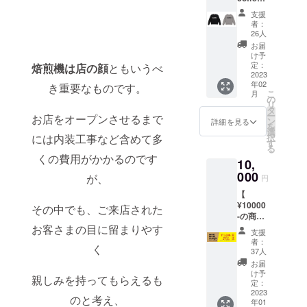
があり
roaster
致しま
ながら
支援
s ス
す。
者：
も、厚
ウェッ
12.0オ
26人
手でタ
トシャ
ンス
お届
フな生
ツ +ド
（裏起
け予
地も魅
リップ
毛）と
定：
焙煎機は店の顔
ともいうべ
力のひ
バッグ
2023
ヘ
とつ。
年02
5個
き重要なものです。
ヴィー
今っぽ
こ
月
】】 こ
ウエイ
の
いレイ
リ
のプロ
トフー
タ
ドバッ
ー
お店をオープンさせるまで
ジェク
ディー
ン
詳細を見る
クなシ
を
トで設
になり
選
ルエッ
択
には内装工事など含めて多
立され
ます。
す
トはき
る
る
オープ
れいめ
くの費用がかかるのです
10,
empire
ンエン
なアー
coffee
000
ド糸の
が、
円
バンス
roaster
持つ独
タイル
【
s の オ
特の風
として
¥10000
リジナ
合いに
その中でも、ご来店された
も、 ク
-の商品
ルス
より、
ラシッ
券
お客さまの目に留まりやす
ウェッ
味のあ
支援
クなス
（1000
トシャ
る「ム
者：
トリー
く
の商品
ツと 店
ラ感」
37人
トスタ
券×10
舗でも
と「ザ
お届
イルと
）】
人気な
ラ感」
け予
しても
親しみを持ってもらえるも
弊社全
ドリッ
定：
を楽し
楽しめ
店舗
2023
プバッ
むこと
のと考え、
ます。
年01
（セレ
グを5個
ができ