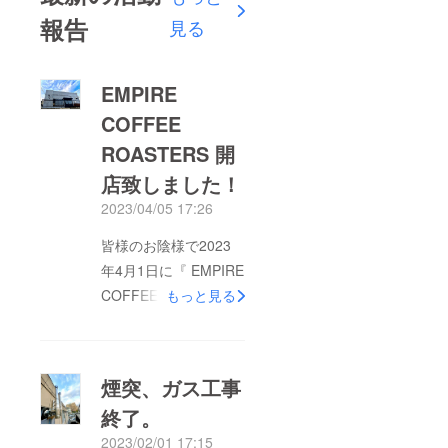
報告
見る
EMPIRE
COFFEE
ROASTERS 開
店致しました！
2023/04/05 17:26
皆様のお陰様で2023
年4月1日に『 EMPIRE
COFFEE ROASTERS
もっと見る
』開店できました!!誠
にありがとうざいまい
ます。店内では、クラ
煙突、ガス工事
ウドファンディングで
終了。
購入した焙煎機【
2023/02/01 17:15
TLR - 4 】で焙煎した