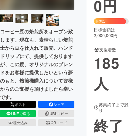
0
円
まちづくり・地域活性化
92%
目標金額は
CAMPFIRE for Social Good
CAMPFIRE Creation
コーヒー豆の焙煎所をオープン致
2,000,000円
します。現在も、素晴らしい焙煎
CAMPFIREふるさと納税
machi-ya
コミュニティ
士から豆を仕入れて販売、ハンド
支援者数
185
ドリップにて、提供しております
が、この度、オリジナルのブレン
ドをお客様に提供したいという夢
人
のもと、焙煎機購入について皆様
からのご支援を頂けましたら幸い
です。
募集終了まで残
ポスト
シェア
り
LINEで送る
URLコピー
終了
埋め込み
QRコード