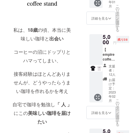
年01
brend
こ
月
のド
の
リ
リップ
タ
ー
バッグ
ン
詳細を見る
を
を 30個
選
択
お送り
す
私は、
18歳
の頃、本当に美
る
致しま
5,0
す。 お
味しい珈琲と
出会い
残り38
気に入
00
円
りのマ
【
グにド
コーヒーの沼にドップリと
empire
リップ
coffee
ハマってしまい、
バッグ
roaster
をセッ
支援
s Tシャ
トして
者：
接客経験はほとんどありま
ツ +ド
お湯を
12人
リップ
注ぐ だ
お届
せんが、どうやったらうま
バッグ
けで簡
け予
5個 】
単にご
定：
い珈琲を作れるかを考え
このプ
2023
自宅で
年02
ロジェ
美味し
こ
月
クトで
い珈琲
の
自宅で珈琲を勉強し
「 人 」
リ
設立さ
が楽し
タ
ー
れる
めま
にこの
美味しい珈琲を届け
ン
詳細を見る
を
empire
す。
選
択
たい
coffee
す
る
roaster
5,0
s の オ