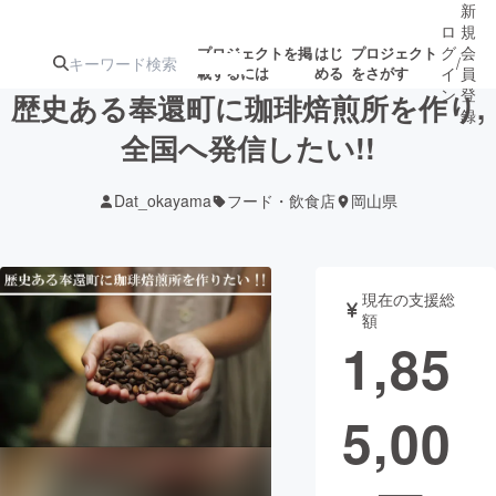
新
ロ
規
グ
会
プロジェクトを掲
はじ
プロジェクト
/
載するには
める
をさがす
イ
員
ン
登
歴史ある奉還町に珈琲焙煎所を作り,
録
全国へ発信したい!!
人気のプロ
注目のリ
注目の新着プロ
募集終了が近いプ
もうすぐ公開
Dat_okayama
フード・飲食店
岡山県
ジェクト
ターン
ジェクト
ロジェクト
されます
アート・写真
音楽
現在の支援総
額
1,85
テクノロジー・ガジェット
ゲーム・サ
5,00
映像・映画
書籍・雑誌
ビジネス・起業
チャレンジ