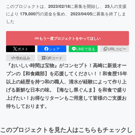
このプロジェクトは、
2023/02/18
に募集を開始し、
25
人の支援
により
179,000
円の資金を集め、
2023/04/05
に募集を終了しま
した
もう一度プロジェクトをやってほしい
ポスト
シェア
LINEで送る
URLコピー
埋め込み
QRコード
『おいしい時間は宝物』がコンセプト！高崎に新規オー
プンの【和食織部】を応援してください！！和食歴15年
以上の経歴を持つ和の職人、清水が経験によって作り上
げる新鮮な日本の味。【海なし県ぐんま】を和食で盛り
上げたい！お得なリターンもご用意して皆様のご支援お
待ちしております。
このプロジェクトを見た人はこちらもチェックし