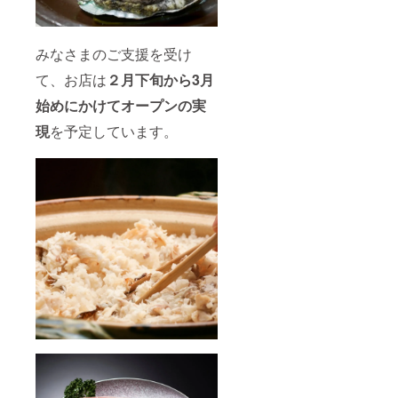
い。 ※
いただ
仕入れ
きま
状況に
す。
みなさまのご支援を受け
より多
【条
少の変
件】 ・
て、お店は
２月下旬から3月
化はご
ご利用
ざいま
可能期
始めにかけてオープンの実
す。そ
間は発
の際は
行日か
現
を予定しています。
事前に
ら6ヶ月
ご連絡
・期限
させて
が過ぎ
いただ
たチ
きま
ケット
す。
は無効
【条
となり
件】 ・
ます ・
ご利用
お飲み
可能期
物は別
間は発
途料金
行日か
がかか
ら6ヶ月
ります
・期限
・価格
が過ぎ
はおひ
たチ
とり様
ケット
毎の料
は無効
金で
となり
す。