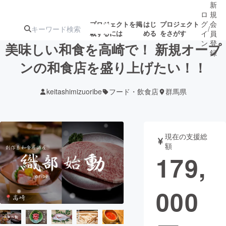
新
ロ
規
グ
会
プロジェクトを掲
はじ
プロジェクト
/
載するには
める
をさがす
イ
員
ン
登
美味しい和食を高崎で！ 新規オープ
録
ンの和食店を盛り上げたい！！
人気のプロ
注目のリ
注目の新着プロ
募集終了が近いプ
もうすぐ公開
keitashimizuoribe
フード・飲食店
群馬県
ジェクト
ターン
ジェクト
ロジェクト
されます
アート・写真
音楽
現在の支援総
額
179,
テクノロジー・ガジェット
ゲーム・サ
000
映像・映画
書籍・雑誌
ビジネス・起業
チャレンジ