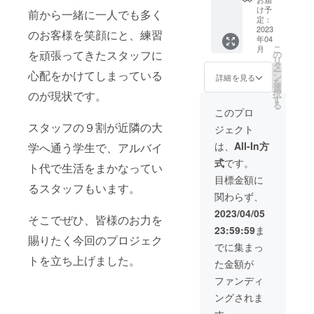
年間を
＋旬魚
アレル
お飲み
早得得
¥7000
出ませ
け予
想定 ②
前から一緒に一人でも多く
の煮物
ギーな
物は別
割リ
のコー
定：
ん。ご
ブリン
（ノド
どござ
途料金
ターン
2023
スが →
利用の
のお客様を笑顔にと、練習
トサイ
グロな
いまし
がかか
年04
です。
¥5000
際は券
ズはポ
ど）＋
たらご
こ
月
ります
早い者
を頑張ってきたスタッフに
に！！
の
面金額
ロシャ
お肉
予約の
リ
・価格
勝ち/限
かなり
タ
以上の
ツにプ
（増田
際にご
ー
はおひ
心配をかけてしまっている
定先着5
お得な
ン
お食事
詳細を見る
リント
和牛）
相談く
を
とり様
名様
コース
選
にご利
可能な
＋土鍋
ださ
択
のが現状です。
毎の料
【内
です☆
す
用くだ
サイズ
で炊く
い。 ※
る
金で
容】 新
今回ク
さい
このプロ
で、最
炊き込
仕入れ
す。
店舗
ラウド
大3口。
みご飯
スタッフの９割が近隣の大
状況に
ジェクト
【和食
ファン
※3口以
（いく
より多
織部の
ディン
は、
All-In方
学へ通う学生で、アルバイ
下でも
ら）＋
少の変
特別
グでお
サイズ
甘味
化はご
式
です。
コース
店が良
ト代で生活をまかなってい
は変わ
（自家
ざいま
松】へ
いス
目標金額に
りませ
製プリ
す。そ
るスタッフもいます。
ご招待♪
タート
ん。 ※
ン） ※
の際は
関わらず、
の早得
が切れ
画像参
苦手な
事前に
得割。
るよう
2023/04/05
照 ③文
ものや
ご連絡
そこでぜひ、皆様のお力を
通常
に 大奮
字のみ
アレル
させて
23:59:59
ま
¥10000
発させ
のプリ
ギーな
賜りたく今回のプロジェク
いただ
のコー
ていた
でに集まっ
ントに
どござ
きま
スが →
だいた
なりま
トを立ち上げました。
いまし
す。
た金額が
¥6000
特別な
す。 支
たらご
【条
に！！
コース
ファンディ
援時、
予約の
件】 ・
40%引
です。
必ず備
際にご
ご利用
ングされま
きでか
ぜひ、
考欄に
相談く
可能期
なりお
『美味