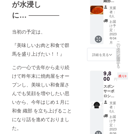
織部の
割。 通
が水浸し
おひと
来店時
お肉
特別
常
り様1枚
に招待
支援
（松坂
コース
¥10000
利用可
券をご
者：
に… ──────
牛）＋
松】へ
のコー
能 ・お
0人
掲示願
土鍋で
ご招待♪
スが →
つりは
いま
お届
炊く炊
割引リ
¥8000
出ませ
け予
す。 ※
き込み
ターン
に！！
定：
ん。ご
当初の予定は、
ご来店
ご飯
です。
2023
20%引
利用の
日時は
（鯛め
年04
限定先
きでお
際は券
要予約
し）＋
こ
月
着10名
『美味しいお肉と和食で群
得な
の
面金額
でお願
甘味
リ
様 【内
コース
タ
以上の
いしま
（自家
ー
馬を盛り上げたい！！』
容】 新
です☆
ン
お食事
詳細を見る
す。
製プリ
を
店舗
竹コー
選
にご利
【松
ン） ※
択
【和食
スをさ
す
用くだ
コース
苦手な
る
この一心で去年から走り続
織部の
らにグ
さい
の内
ものや
9,8
特別
レード
容】 季
けて昨年末に焼肉屋をオー
アレル
残り3
コース
00
アップ
節の先
円
ギーな
松】へ
した
プンし、美味しい和食屋さ
付け3品
どござ
スポン
ご招待♪
コース
＋酢の
いまし
サーポ
のちょ
になり
んでも笑顔を増やしたい思
物＋椀
たらご
ロシャ
い割。
ます！
物＋旬
予約の
ツ 【焼
いから、今年はじめ１月に
通常
※支援時
の魚介
支援
際にご
肉 織
¥10000
にメー
者：
を使っ
相談く
和食 織部 を立ち上げること
部】で
のコー
ルアド
0人
たお造
ださ
仕事中
スが →
レスを
お届
り（鮑
になり話を進めておりまし
い。 ※
やイベ
¥9000
ご入力
け予
など）
仕入れ
ントで
に！！
定：
くださ
＋旬魚
た。
状況に
着用す
2023
10%引
い。 ご
の煮物
より多
年06