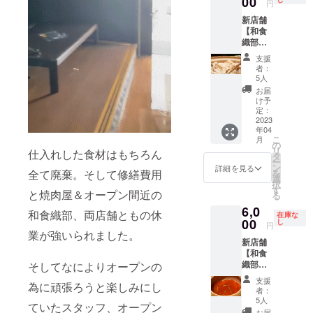
00
す。 限
きま
＋酢の
円
仕入れ
がかか
りに
定3名様
す。 ご
物＋椀
状況に
ります
新店舗
なって
のみ 主
来店時
物＋旬
より多
・価格
【和食
¥10000
に仕事
に招待
の魚介
少の変
はおひ
織部の
→¥500
中に着
券をご
を使っ
化はご
とり様
特別
0の
用いた
掲示願
たお造
支援
ざいま
毎の料
コース
50%off
しま
いま
者：
り（鮑
す。そ
金で
竹】へ
に！！
す。 +
5人
す。 ※
など）
の際は
す。
ご招待♪
【条
こちら
ご来店
お届
＋旬魚
事前に
早得得
件】 ・
のポロ
け予
日時は
の煮物
ご連絡
割リ
ご利用
定：
シャツ
要予約
（ノド
させて
ターン
2023
可能期
を送ら
でお願
グロな
いただ
年04
です。
間は発
せてい
いしま
ど）＋
こ
きま
月
早い者
行日か
の
ただき
す。
お肉
リ
す。
仕入れした食材はもちろん
勝ち/限
ら6ヶ月
タ
ます。
【松
（増田
ー
【条
定先着5
・期限
ン
①ポロ
詳細を見る
コース
和牛）
全て廃棄。そして修繕費用
を
件】 ・
名様
が過ぎ
選
シャツ
の内
＋土鍋
択
ご利用
【内
たチ
す
のデザ
容】 季
と焼肉屋＆オープン間近の
で炊く
る
可能期
容】 新
ケット
インを
節の先
炊き込
間は発
6,0
店舗
は無効
一新す
和食織部、両店舗ともの休
付け3品
みご飯
在庫な
行日か
【和食
00
となり
し
るまで
＋酢の
円
（いく
ら6ヶ月
織部の
業が強いられました。
ます ・
は、ス
物＋椀
ら）＋
・期限
新店舗
特別
1度のお
ポン
物＋旬
甘味
が過ぎ
【和食
コース
食事に
サー名
の魚介
（自家
たチ
織部の
そしてなによりオープンの
松】へ
おひと
を記載
を使っ
製プリ
ケット
特別
ご招待♪
り様1枚
しま
たお造
支援
ン） ※
為に頑張ろうと楽しみにし
は無効
コース
の早得
利用可
す。 ※
者：
り（鮑
苦手な
となり
松】へ
得割。
能 ・お
5人
最低１
など）
ものや
ていたスタッフ、オープン
ます ・
ご招待♪
通常
つりは
お届