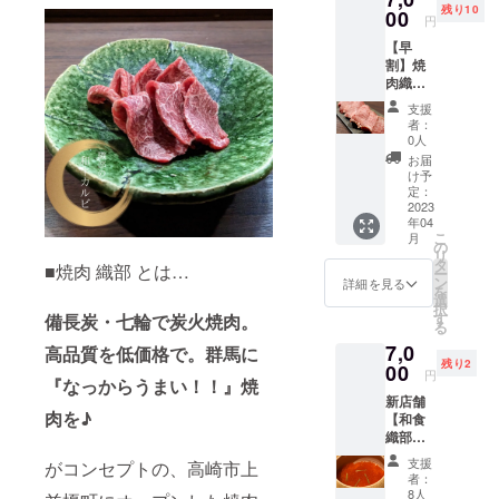
ルコー
残り10
織部の
00
となり
ルドリ
円
特別
ます ・
ンク ・
【早
コース
1度のお
ソフト
割】焼
松】へ
食事に
ドリン
肉織部
ご招待♪
おひと
ク各種
で使え
の早
り様1枚
※ご入力
支援
る
割。 通
利用可
いただ
者：
¥1000o
常
能 ・お
0人
いた
ffチケッ
¥7000
つりは
メール
お届
ト10枚
のコー
出ませ
け予
へ チ
綴り券
スが →
定：
ん。ご
ケット
早い者
2023
¥6000
利用の
を送付
年04
勝ち/限
に！！
際は券
させて
こ
月
定先着
かなり
の
面金額
いただ
リ
10名様
お得な
タ
以上の
きま
■焼肉 織部 とは…
ー
【内
コース
ン
お食事
詳細を見る
す。
を
容】 1
です☆
選
にご利
択
枚
今回ク
す
備長炭・七輪で炭火焼肉。
用くだ
る
¥1000o
ラウド
さい
7,0
ffの券が
高品質を低価格で。群馬に
ファン
残り2
10枚綴
00
ディン
円
『なっからうまい！！』焼
りに
グでお
新店舗
なって
店が良
肉を♪
【和食
¥10000
いス
織部の
→¥700
タート
特別
0の
が切れ
支援
がコンセプトの、高崎市上
コース
30%off
るよう
者：
松】へ
に！！
に 大奮
8人