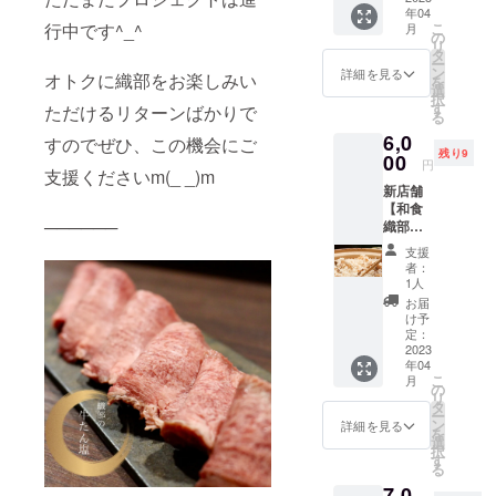
トをご
年04
勝ち/限
掲示く
こ
行中です^_^
月
定先着
ださ
の
リ
10名様
い。
タ
ー
【内
【内
ン
詳細を見る
オトクに織部をお楽しみい
を
容】 1
容】 期
選
択
枚
間はチ
す
ただけるリターンばかりで
る
¥1000o
ケット
6,0
ffの券が
発行日
すのでぜひ、この機会にご
残り9
10枚綴
00
から1年
円
支援くださいm(_ _)m
りに
間で
新店舗
なって
す。 無
【和食
¥10000
料内で
──────
織部の
→¥600
飲める
特別
0の
ドリン
支援
コース
40%off
クは以
者：
竹】へ
に！！
下の通
1人
ご招待♪
【条
りで
お届
早割リ
件】 ・
す。 ・
け予
ターン
ご利用
定：
生ビー
です。
2023
可能期
ル ・ハ
年04
早い者
間は発
イボー
こ
月
勝ち/限
行日か
の
ル ・カ
リ
定先着
ら6ヶ月
タ
クテル
ー
10名様
・期限
ン
各種 ・
詳細を見る
を
【内
が過ぎ
選
酎ハイ
択
容】 新
たチ
す
各種 ・
る
店舗
ケット
ノンア
7,0
【和食
は無効