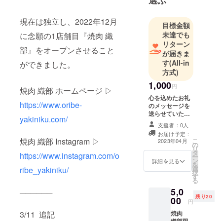
選ぶ
現在は独立し、2022年12月
目標金額
未達でも
に念願の1店舗目『焼肉 織
リターン
部』をオープンさせること
が届きま
す
(All-in
ができました。
方式)
1,000
円
焼肉 織部 ホームページ ▷
心を込めたお礼
https://www.oribe-
のメッセージを
送らせていただ
yakiniku.com/
きます。 遠方か
支援者：0人
らエールを送り
お届け予定：
たい方 お店を応
焼肉 織部 Instagram ▷
こ
2023年04月
の
援したい！と
リ
タ
思っていただい
https://www.instagram.com/o
ー
ン
た方 ご支援よろ
詳細を見る
を
選
しくお願いいた
ribe_yakiniku/
択
す
します。 1,000
る
円から上乗せも
5,0
──────
可能です。
残り20
00
※CAMPFIREの
円
メッセージ機能
焼肉
3/11 追記
を使用します。