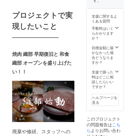
す。
プリン
ださ
間は発
得な
しい時
ト希望
い。 ※
行日か
コース
間』を
のお名
仕入れ
ら6ヶ月
プロジェクトで実
です☆
お過ご
前をご
状況に
・期限
支援に関するよ
竹コー
しくだ
記入く
より多
が過ぎ
くある質問
スをさ
さい。
現したいこと
ださ
少の変
たチ
らにグ
※支援時
手数料はいく
い。 サ
化はご
ケット
レード
にメー
らかかります
イズ ー
─────────
ざいま
は無効
アップ
ルアド
か？
メンズ
す。そ
となり
した
レスを
Mのみ
の際は
ます ・
コース
ご入力
目標金額に届
カラー
事前に
お飲み
になり
くださ
かなかった場
焼肉 織部 早期復旧と 和食
ー 黒の
ご連絡
物は別
ます！
い。 ご
合どうなりま
み デザ
させて
途料金
※支援時
織部 オープンを盛り上げた
教示い
すか？
イン ー
いただ
がかか
にメー
ただい
ポロ
きま
ります
い！！
ルアド
たアド
支援で困った
シャツ
す。
・価格
レスを
レスへ
時はどこに相
【条
はおひ
ご入力
招待券
談したらいい
件】 ・
とり様
くださ
を送付
ですか？
ご利用
毎の料
い。 ご
させて
可能期
金で
教示い
いただ
ヘルプページを
間は発
す。
ただい
きま
見る
行日か
たアド
す。 ご
ら6ヶ月
レスへ
来店時
・期限
招待券
に招待
が過ぎ
このプロジェクト
を送付
券をご
たチ
の問題報告は
こち
させて
掲示願
ケット
いただ
ら
よりお問い合わ
いま
廃棄や修繕、スタッフへの
は無効
きま
す。 ※