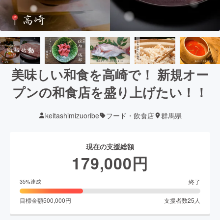
美味しい和食を高崎で！ 新規オー
プンの和食店を盛り上げたい！！
keitashimizuoribe
フード・飲食店
群馬県
現在の支援総額
179,000
円
終了
35
%達成
目標金額
500,000
円
支援者数
25
人