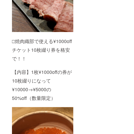
□焼肉織部で使える¥1000off
チケット10枚綴り券を格安
で！！
【内容】1枚¥1000offの券が
10枚綴りになって
¥10000→¥5000の
50%off（数量限定）