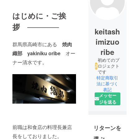
はじめに・ご挨
拶 ──────
keitash
imizuo
群馬県高崎市にある
焼肉
ribe
織部 yakiniku oribe
オー
初めてのプ
ナー清水です。
ロジェクト
です
特定商取引
法に基づく
表記
メッセー
ジを送る
前職は和食店の料理長兼店
リターンを
長をしておりました。