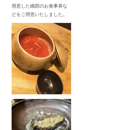
の煮物
し）＋
用意した織部のお食事券な
（ノド
甘味
グロな
（自家
どをご用意いたしました。
ど）＋
製プリ
お肉
ン） ※
（増田
苦手な
和牛）
ものや
＋土鍋
アレル
で炊く
ギーな
炊き込
どござ
みご飯
いまし
（いく
たらご
ら）＋
予約の
甘味
際にご
（自家
相談く
製プリ
ださ
ン） ※
い。 ※
苦手な
仕入れ
ものや
状況に
アレル
より多
ギーな
少の変
どござ
化はご
いまし
ざいま
たらご
す。そ
予約の
の際は
際にご
事前に
相談く
ご連絡
ださ
させて