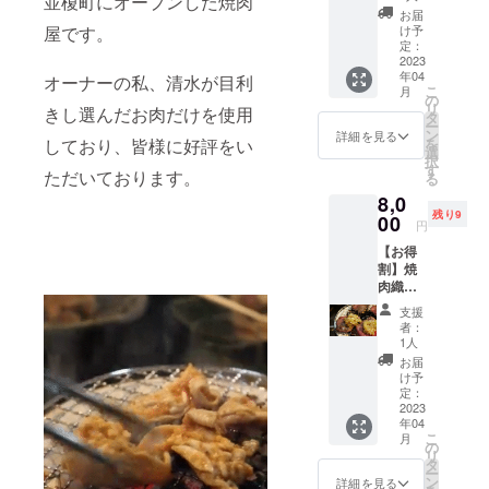
並榎町にオープンした焼肉
ご招待♪
【条
発させ
お届
早得割
件】 ・
屋です。
ていた
け予
リター
ご利用
定：
だいた
ンで
2023
可能期
特別な
年04
す。 限
オーナーの私、清水が目利
間は発
コース
こ
月
定先着
行日か
の
です。
リ
きし選んだお肉だけを使用
10名様
ら6ヶ月
タ
ぜひ、
ー
【内
・期限
ン
『美味
詳細を見る
しており、皆様に好評をい
を
容】 新
が過ぎ
選
しい時
択
店舗
たチ
す
間』を
ただいております。
る
【和食
ケット
お過ご
8,0
織部の
は無効
しくだ
残り9
特別
00
となり
さい。
円
コース
ます ・
※支援時
【お得
松】へ
1度のお
にメー
割】焼
ご招待♪
食事に
ルアド
肉織部
の早得
おひと
レスを
で使え
割。 通
り様1枚
ご入力
支援
る
常
利用可
くださ
者：
¥1000o
¥10000
能 ・お
1人
い。 ご
ffチケッ
のコー
つりは
教示い
お届
ト10枚
スが →
出ませ
け予
ただい
綴り券
¥7000
定：
ん。ご
たアド
早い者
2023
に！！
利用の
レスへ
年04
勝ち/限
30%引
際は券
招待券
こ
月
定先着
きでか
の
面金額
を送付
リ
10名様
なりお
タ
以上の
させて
ー
【内
得な
ン
お食事
詳細を見る
いただ