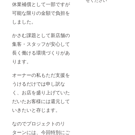
せください
となり
す。 ご
休業補償として一部ですが
ご来店
ます ・
来店時
日時は
お飲み
可能な限りの金額で負担を
に招待
要予約
物は別
券をご
でお願
途料金
しました。
掲示願
いしま
がかか
いま
す。
ります
す。 ※
【竹
かさむ課題として新店舗の
・価格
ご来店
コース
はおひ
日時は
の内
集客・スタッフが安心して
とり様
要予約
容】 先
毎の料
でお願
長く働ける環境づくりがあ
付け3品
金で
いしま
＋酢の
す。
ります。
す。
物＋椀
【松
物＋旬
コース
の魚介
オーナーの私もただ支援を
の内
お造り
容】 季
＋煮物
うけるだけでは申し訳な
節の先
（キン
付け3品
メな
く、お店を盛り上げていた
＋酢の
ど）＋
物＋椀
お肉
だいたお客様には還元して
物＋旬
（松坂
いきたいと存じます。
の魚介
牛）＋
を使っ
土鍋で
たお造
炊く炊
なのでプロジェクトのリ
り（鮑
き込み
など）
ご飯
ターンには、今回特別にご
＋旬魚
（鯛め