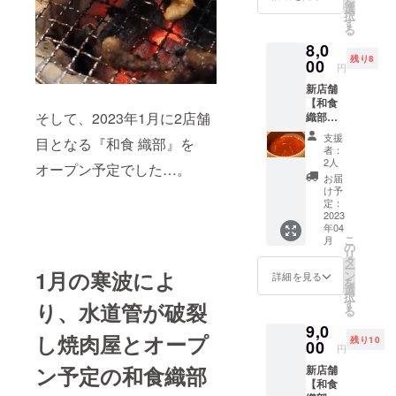
を
容】 1
コース
選
にご利
きま
択
枚
です☆
す
用くだ
す。 ご
る
¥1000o
竹コー
さい
来店時
8,0
ffの券が
スをさ
に招待
残り8
10枚綴
00
らにグ
券をご
円
りに
レード
掲示願
新店舗
なって
アップ
いま
【和食
¥10000
した
す。 ※
そして、2023年1月に2店舗
織部の
→¥800
コース
ご来店
特別
0の
になり
日時は
支援
目となる『和食 織部』を
コース
20%off
ます！
者：
要予約
松】へ
に！！
※支援時
2人
でお願
オープン予定でした…。
ご招待♪
【条
にメー
お届
いしま
早割リ
件】 ・
ルアド
け予
す。
ターン
ご利用
定：
レスを
【竹
です。
2023
可能期
ご入力
コース
年04
限定先
間は発
くださ
の内
こ
月
着10名
行日か
の
い。 ご
容】 先
リ
様 【内
ら6ヶ月
タ
教示い
付け3品
ー
容】 新
1月の寒波によ
・期限
ン
ただい
詳細を見る
＋酢の
を
店舗
が過ぎ
選
たアド
物＋椀
択
【和食
たチ
す
レスへ
り、水道管が破裂
物＋旬
る
織部の
ケット
招待券
の魚介
9,0
特別
は無効
を送付
お造り
し焼肉屋とオープ
残り10
コース
00
となり
させて
円
＋煮物
松】へ
ます ・
いただ
（キン
ン予定の和食織部
新店舗
ご招待♪
1度のお
きま
メな
【和食
の早
食事に
す。 ご
ど）＋