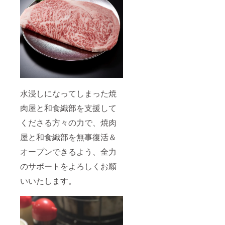
ます ・
お飲み
物は別
途料金
がかか
ります
・価格
はおひ
とり様
毎の料
金で
水浸しになってしまった焼
す。
肉屋と和食織部を支援して
くださる方々の力で、焼肉
屋と和食織部を無事復活＆
オープンできるよう、全力
のサポートをよろしくお願
いいたします。