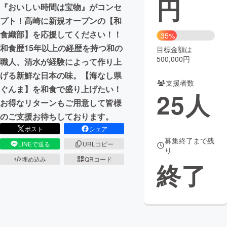
円
『おいしい時間は宝物』がコンセ
まちづくり・地域活性化
プト！高崎に新規オープンの【和
食織部】を応援してください！！
35%
和食歴15年以上の経歴を持つ和の
目標金額は
CAMPFIRE for Social Good
CAMPFIRE Creation
500,000円
職人、清水が経験によって作り上
CAMPFIREふるさと納税
machi-ya
コミュニティ
げる新鮮な日本の味。【海なし県
支援者数
ぐんま】を和食で盛り上げたい！
25
人
お得なリターンもご用意して皆様
のご支援お待ちしております。
ポスト
シェア
募集終了まで残
LINEで送る
URLコピー
り
埋め込み
QRコード
終了