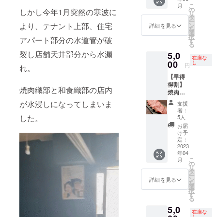
る ポロ
きでお
教示い
（ノド
こ
少の変
月
シャツ
得な
の
ただい
しかし今年1月突然の寒波に
グロな
リ
化はご
になり
コース
タ
たアド
ど）＋
ー
ざいま
ます。
です☆
より、テナント上部、住宅
ン
レスへ
詳細を見る
お肉
を
す。そ
これか
竹コー
選
招待券
（増田
択
の際は
アパート部分の水道管が破
らも一
スをさ
す
を送付
和牛）
る
事前に
緒に織
らにグ
させて
＋土鍋
ご連絡
裂し店舗天井部分から水漏
5,0
部をぜ
レード
いただ
で炊く
在庫な
させて
ひ、 盛
00
アップ
し
きま
円
炊き込
れ。
いただ
り上げ
した
す。 ご
みご飯
きま
【早得
てくだ
コース
来店時
（いく
す。
得割】
さい^_^
になり
に招待
焼肉織部と和食織部の店内
ら）＋
【条
焼肉織
これで
ます！
券をご
甘味
件】 ・
部で使
貴方も
※支援時
が水浸しになってしまいま
掲示願
支援
（自家
ご利用
える
織部の
にメー
いま
者：
製プリ
可能期
¥1000o
一員で
した。
ルアド
5人
す。 ※
ン） ※
間は発
ffチケッ
ござい
レスを
ご来店
お届
苦手な
行日か
ト10枚
ます♪
ご入力
け予
日時は
ものや
ら6ヶ月
綴り券
ポロ
定：
くださ
要予約
アレル
・期限
早い者
2023
シャツ
い。 ご
でお願
ギーな
が過ぎ
年04
勝ち/限
にスポ
教示い
いしま
どござ
こ
月
たチ
定先着5
ンサー
の
ただい
す。
いまし
リ
ケット
名様
様のお
タ
たアド
【松
たらご
ー
は無効
【内
名前を
ン
レスへ
詳細を見る
コース
予約の
を
となり
容】 1
プリン
選
招待券
の内
際にご
択
ます ・
枚
トさせ
す
を送付
容】 季
相談く
る
お飲み
¥1000o
ていた
させて
節の先
ださ
物は別
5,0
ffの券が
だきま
いただ
付け3品
在庫な
い。 ※
途料金
10枚綴
し