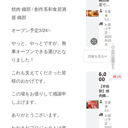
織部限
あらかじめご了
定で可
承ください。
焼肉 織部 / 創作系和食居酒
能✨ 来
支援
店時の
者：
屋 織部
【ファ
0人
ースト
お届
ドリン
け予
オープン予定3/24✨
ク（1杯
定：
目）】
2023
年05
を 期間
やっと、やっとですが、無
こ
月
中
の
リ
ずーっ
事オープンできる運びとな
タ
ー
とサー
ン
詳細を見る
を
りました！
ビス提
選
択
供いた
す
る
しま
これも支えてくださった皆
6,0
す！ こ
残り8
のチ
00
円
様のおかげです。
ケット
【早得
をお持
割】焼
ちの方
この場をお借りして感謝申
肉織部
限定で
で使え
す。 ご
し上げます。
支援
る
来店時
者：
¥1000o
もしく
2人
ffチケッ
ありがとうございます。
はご注
お届
ト10枚
文時に
け予
綴り券
チケッ
定：
ただまだプロジェクトは進
早い者
2023