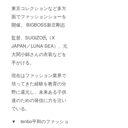
「Heart
fulボー
東京コレクションなど多方
ド」を
面でファッションショーを
ご紹介
しま
開催。 BIGBOSS新庄剛志
す。 備
考欄に
掲載す
監督、SUGIZO氏（X
るお名
前を20
JAPAN／LUNA SEA）、元
文字以
内で必
大関小錦さんの衣装などを
ずご記
手がける。
入くだ
さい。
＊ニッ
現在はファッション業界で
クネー
ム可。
培ってきた経験を教育の分
但し、
漢字・
野に還元し、未来ある子供
ひらが
な・カ
達のための発信に力を注い
タカ
でいる。
ナ・ア
ルファ
ベット
▼ tenbo平和のファッショ
表記の
み。記