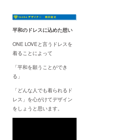
様に
なって
おりま
す。
Heartfu
lボード
平和のドレスに込めた想い
に名前
記載
10月22
ONE LOVEと言うドレスを
日に開
着ることによって
催する
「SPO
RTS of
「平和を願うことができ
HEART
2022」
る」
東京・
大分両
イベン
「どんな人でも着られるド
ト会場
内に
レス」を心がけてデザイン
「Heart
をしょうと思います。
fulボー
ド」を
設置し
て、来
場者の
皆さま
やライ