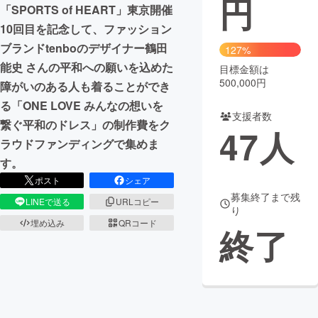
円
「SPORTS of HEART」東京開催
まちづくり・地域活性化
10回目を記念して、ファッション
ブランドtenboのデザイナー鶴田
127%
能史 さんの平和への願いを込めた
目標金額は
CAMPFIRE for Social Good
CAMPFIRE Creation
500,000円
障がいのある人も着ることができ
CAMPFIREふるさと納税
machi-ya
コミュニティ
る「ONE LOVE みんなの想いを
支援者数
繋ぐ平和のドレス」の制作費をク
47
人
ラウドファンディングで集めま
す。
ポスト
シェア
募集終了まで残
LINEで送る
URLコピー
り
埋め込み
QRコード
終了