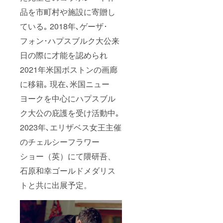
品を市町村や施設に寄贈し
ている｡ 2018年､ゲーザ･
フォン･ハプスブルク大公来
日の際に才能を認められ
2021年米国ボストンの画廊
に移籍｡ 現在､米国ニュー
ヨークを中心にハプスブル
ク大公の庇護を受け活動中｡
2023年､エリザベス女王主催
のチェルシーフラワー
ショー（英）にて隈研吾、
石原和幸ゴールドメダリス
トと共に出展予定。