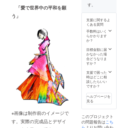
S/M/L/X
＞2022
たしま
す。
「愛で世界中の平和を願
L 綿
年11月
す。
100％
～2023
う」
・
年10月
支援に関するよ
Heartfu
30日ま
くある質問
lボード
での間
名前記
＜レン
手数料はいく
載 10月
タル日
らかかります
22日に
数＞ 3
か？
開催す
日間
る
配送日
目標金額に届
「SPO
数は、
かなかった場
RTS of
含まれ
合どうなりま
HEART
ませ
すか？
2022」
ん。
東京・
例）大
支援で困った
大分両
阪の方
時はどこに相
イベン
へのレ
談したらいい
ト会場
ンタル
ですか？
内に
の場
「Heart
合
ヘルプページを
fulボー
10/25ド
見る
ド」を
レス発
設置し
送
※画像は制作前のイメージで
ます。
10/26到
このプロジェクト
来場者
着 お
す。実際の完成品とデザイ
の問題報告は
こち
の皆さ
使いい
まやラ
ただけ
ら
よりお問い合わ