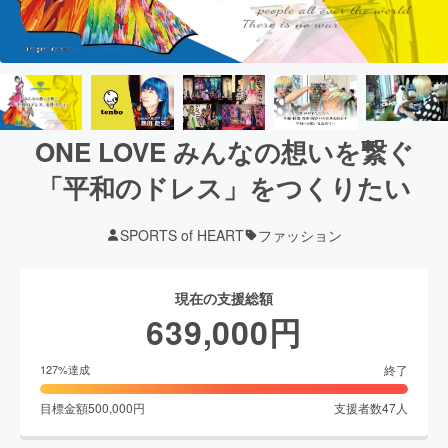
ONE LOVE みんなの想いを繋ぐ
「平和のドレス」をつくりたい
SPORTS of HEART
ファッション
現在の支援総額
639,000
円
終了
127
%達成
目標金額
500,000
円
支援者数
47
人