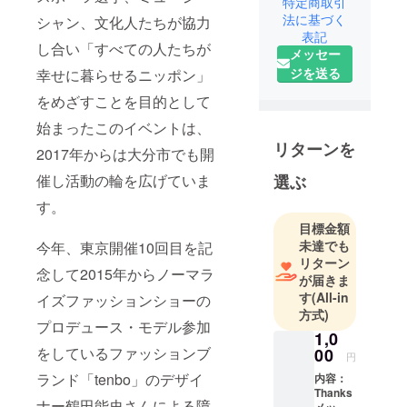
特定商取引
て、アス
法に基づく
シャン、文化人たちが協力
リート・
表記
し合い「すべての人たちが
アーティス
メッセー
トなどが集
ジを送る
幸せに暮らせるニッポン」
まり2012年
をめざすことを目的として
にスタート
始まったこのイベントは、
したイベン
リターンを
トで今年で
2017年からは大分市でも開
東京開催11
催し活動の輪を広げていま
選ぶ
回目・大分
す。
開催7回目を
目標金額
迎えます。
未達でも
今年、東京開催10回目を記
今年は大
リターン
阪・関西万
念して2015年からノーマラ
が届きま
博の機運醸
す
(All-in
イズファッションショーの
成プログラ
方式)
プロデュース・モデル参加
ムに「ダイ
1,0
をしているファッションブ
バーシティ
00
円
駅伝」が選
ランド「tenbo」のデザイ
内容：
ばれ、2025
Thanks
ナー鶴田能史さんによる障