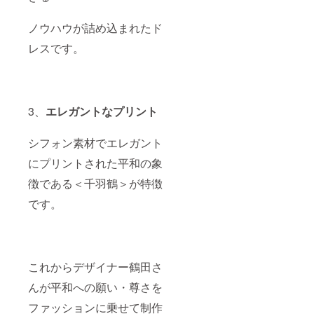
号は使
いには
用不
十分お
ノウハウが詰め込まれたド
可。 会
気をつ
社名の
けてご
レスです。
み可/会
使用く
社名と
ださ
個人名
い。 紛
と両方
失・破
の掲載
損した
はNGで
場合
3、
エレガントなプリント
す。 備
は、実
考欄に
費をご
シフォン素材でエレガント
ご記入
請求さ
が無い
せて頂
にプリントされた平和の象
場合
く場合
は、お
がござ
徴である＜千羽鶴＞が特徴
名前を
いま
掲載い
す。 <
です。
たしま
サイズ
す。 税
につい
込/送料
て＞ ド
込み
レス
は、大
これからデザイナー鶴田さ
人サイ
ズにな
んが平和への願い・尊さを
りま
す。 適
ファッションに乗せて制作
応サイ