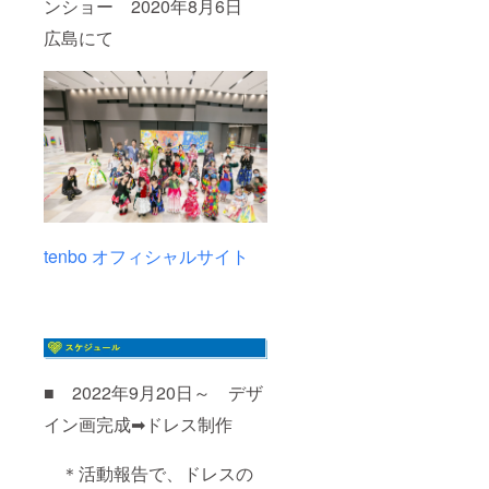
ンショー 2020年8月6日
号は使
用不
広島にて
可。 会
社名の
み可/会
社名と
個人名
と両方
の掲載
はNGで
す。 備
考欄に
ご記入
が無い
tenbo オフィシャルサイト
場合
は、お
名前を
掲載い
たしま
す。
■ 2022年9月20日～ デザ
イン画完成➡ドレス制作
＊活動報告で、ドレスの