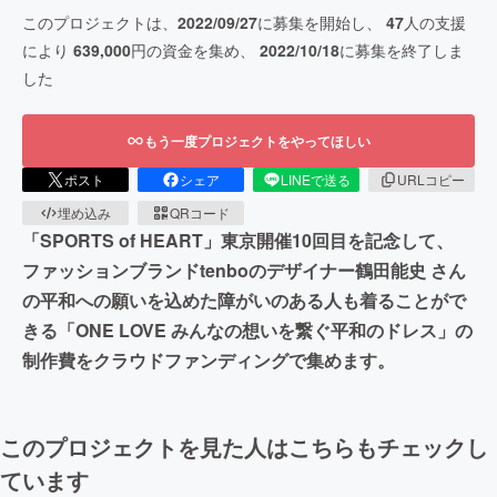
このプロジェクトは、
2022/09/27
に募集を開始し、
47
人の支援
により
639,000
円の資金を集め、
2022/10/18
に募集を終了しま
した
もう一度プロジェクトをやってほしい
ポスト
シェア
LINEで送る
URLコピー
埋め込み
QRコード
「SPORTS of HEART」東京開催10回目を記念して、
ファッションブランドtenboのデザイナー鶴田能史 さん
の平和への願いを込めた障がいのある人も着ることがで
きる「ONE LOVE みんなの想いを繋ぐ平和のドレス」の
制作費をクラウドファンディングで集めます。
このプロジェクトを見た人はこちらもチェックし
ています