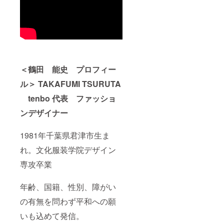
ブ配信
時に見
ていた
だきま
す。 ま
た、イ
ベント
終了後
＜鶴田 能史 プロフィー
に制作
される
ル＞ TAKAFUMI TSURUTA
アフ
ター
tenbo 代表 ファッショ
ムー
ビーや
ンデザイナー
オフィ
シャル
サイト
1981年千葉県君津市生ま
内＜ク
れ。文化服装学院デザイン
ラウド
ファン
専攻卒業
ディン
グ＞の
ページ
年齢、国籍、性別、障がい
でご支
援者様
の有無を問わず平和への願
のお名
前が書
いも込めて発信。
かれた