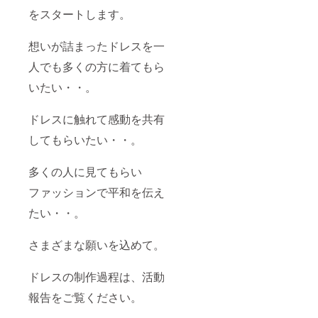
ズは、
をスタートします。
身長150
㎝～180
㎝/ドレ
想いが詰まったドレスを一
スサイ
ズ S～
人でも多くの方に着てもら
3XL /
いたい・・。
バスト
目安
76㎝～
ドレスに触れて感動を共有
120㎝
＊障が
してもらいたい・・。
いのあ
る方で
も着れ
多くの人に見てもらい
るよう
に説明
ファッションで平和を伝え
書をお
たい・・。
渡しし
ます。
一人で
さまざまな願いを込めて。
着れな
い方で
もお手
ドレスの制作過程は、活動
伝いの
方がい
報告をご覧ください。
ると着
れる仕