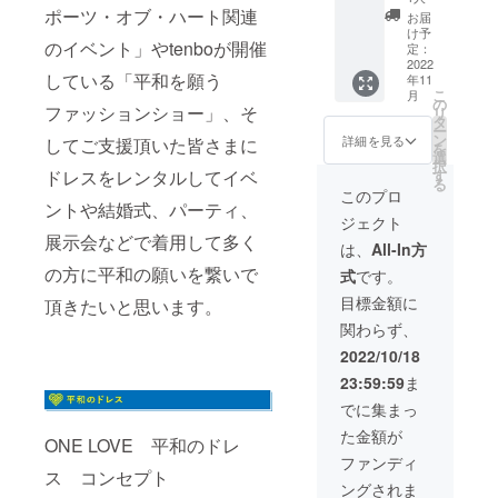
郎さん
分レン
ポーツ・オブ・ハート関連
但し、
お届
による
タル ＊
漢字・
け予
のイベント」やtenboが開催
アート
ドレス
定：
ひらが
ポスト
の往復
2022
な・カ
している「平和を願う
年11
カード5
配送料
タカ
こ
月
枚×2名
無料で
の
ナ・ア
ファッションショー」、そ
リ
＝10枚
すの
タ
ルファ
ー
入り。
で、お
ン
ベット
詳細を見る
してご支援頂いた皆さまに
を
・
届けし
選
表記の
択
SPORT
た箱に
ドレスをレンタルしてイベ
す
み。記
る
S of
入れて
号は使
このプロ
ントや結婚式、パーティ、
HEART
ご返却
用不
ジェクト
2022公
くださ
可。 会
展示会などで着用して多く
式Tシャ
い。 お
社名の
は、
All-In方
ツ 現
申し込
み可/会
の方に平和の願いを繋いで
式
です。
代美術
み時に
社名と
家 鎌
頂いた
個人名
目標金額に
頂きたいと思います。
谷徹太
ご住所
と両方
関わらず、
郎デザ
への配
の掲載
イン カ
送とな
はNGで
2022/10/18
ラー：
りま
す。 備
23:59:59
ま
ホワイ
す。国
考欄に
ト×ブ
内の配
ご記入
でに集まっ
ルー
送に限
が無い
た金額が
ホワイ
りま
ONE LOVE 平和のドレ
場合
ト×イエ
す。 ＜
は、お
ファンディ
ロー サ
レンタ
ス コンセプト
名前を
ングされま
イズ：
ル期間
掲載い