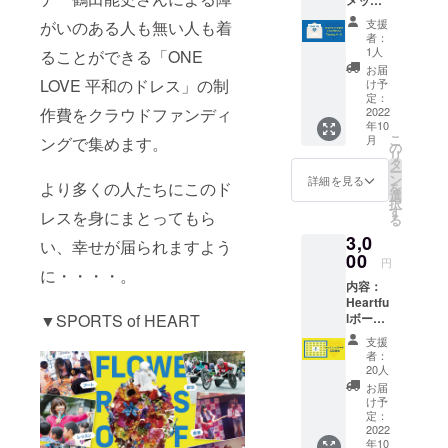
メッ
年の大阪万
セージ
支援
がいのある人も無い人も着
博へのGOLE
（メー
者：
ル） 私
を目指して
1人
ることができる「ONE
たちが
お届
地域の皆さ
感謝の
LOVE 平和のドレス」の制
け予
まと共にダ
気持ち
定：
作費をクラウドファンディ
を込め
2022
イバーシ
年10
て書い
ティの輪を
こ
月
ングで集めます。
たお礼
の
リ
広げていき
のメッ
タ
ー
セージ
ン
ます。
詳細を見る
より多くの人たちにこのド
を
をメー
選
択
ルで送
す
レスを身にまとってもら
る
らせて
3,0
いただ
い、幸せが届られますよう
スポーツ・
きま
00
円
オブ・ハー
す。 と
に・・・・。
内容：
にかく
トではお客
Heartfu
このプ
様も出演者
▼SPORTS of HEART
lボード
ロジェ
に名前
の一人で
クトを
支援
記載
応援し
者：
す。
10月22
たい！
20人
感動を分か
日に開
少しで
お届
催する
も多く
ちあい、共
け予
「SPO
のお金
定：
にこのムー
RTS of
2022
をプロ
年10
ブメントの
HEART