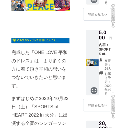
ジェク
こ
月
2022」
トのた
の
輪を広げる
リ
東京・
めに
タ
為のご協力
ー
大分両
使って
ン
詳細を見る
を
イベン
を集めてお
欲し
選
択
ト会場
い！ そ
す
ります。
る
内に
のよう
全国の皆さ
5,0
「Heart
な方は
fulボー
00
こちら
ま、どうぞ
円
ド」を
のご支
よろしくお
内容：
設置し
援をい
SPORT
願いたしま
ます。
ただけ
完成した「ONE LOVE 平和
S of
来場者
たら嬉
HEART
の皆さ
しいで
のドレス」は、より多くの
支援
2022公
まやラ
す。
者：
式Tシャ
方に着て頂き平和の想いを
イブ配
（税
24人
ツ 現
信時に
込）
お届
つないでいきたいと思いま
代美術
ご覧頂
け予
家 鎌
きま
定：
す。
谷徹太
2022
す。 ま
年10
郎デザ
た、イ
こ
月
イン カ
ベント
の
まずはじめに2022年10月22
リ
ラー：
終了後
タ
ー
ホワ
に制作
ン
詳細を見る
日（土）「SPORTS of
を
イト×ブ
される
選
択
ルー /
アフ
HEART 2022 in 大分」に出
す
る
ホワ
ター
20,
演する全盲のシンガーソン
イト×イ
ムー
エロー
ビーや