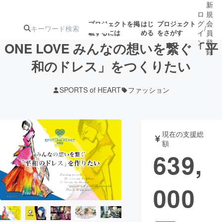
新
ロ
規
グ
会
プロジェクトを掲
はじ
プロジェクト
/
載するには
める
をさがす
イ
員
ン
登
ONE LOVE みんなの想いを繋ぐ「平
録
和のドレス」をつくりたい
人気のプロ
注目のリ
注目の新着プロ
募集終了が近いプ
もうすぐ公開
SPORTS of HEART
ファッション
ジェクト
ターン
ジェクト
ロジェクト
されます
アート・写真
音楽
現在の支援総
額
639,
テクノロジー・ガジェット
ゲーム・サ
000
映像・映画
書籍・雑誌
ビジネス・起業
チャレンジ