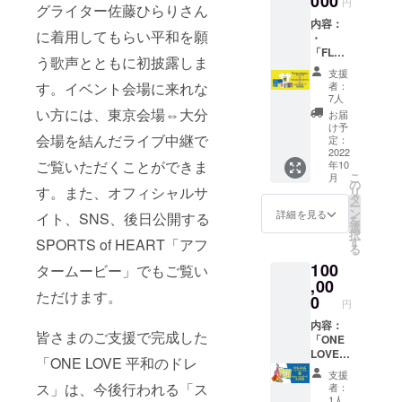
000
円
グライター佐藤ひらりさん
サイ
オフィ
内容：
ズ：
シャル
に着用してもらい平和を願
・
S/M/L/X
サイ
「FLO
L 綿
ト・
う歌声とともに初披露しま
WER
100％
SNS内
支援
OF
＊税込/
でご支
す。イベント会場に来れな
者：
PEACE
送料込
援者様
7人
アート
み
い方には、東京会場⇔大分
のお名
お届
ポスト
前が書
け予
会場を結んだライブ中継で
カード
定：
かれた
ブック
2022
「Heart
ご覧いただくことができま
年10
レッ
fulボー
こ
月
ト」ポ
の
ド」を
す。また、オフィシャルサ
リ
スト
タ
ご紹介
ー
カード
ン
しま
詳細を見る
イト、SNS、後日公開する
を
10枚入
選
す。 備
択
り ウク
す
SPORTS of HEART「アフ
考欄に
る
ライナ
掲載す
100
の芸術
タームービー」でもご覧い
るお名
家 ハ
,00
前を20
ただけます。
リー
0
文字以
円
ナ・ナ
内で必
ザレン
内容：
ずご記
皆さまのご支援で完成した
コさん
「ONE
入くだ
と現代
LOVE
さい。
「ONE LOVE 平和のドレ
美術
平和の
＊ニッ
支援
家 鎌
ドレ
クネー
ス」は、今後行われる「ス
者：
谷徹太
ス」1回
ム可。
1人