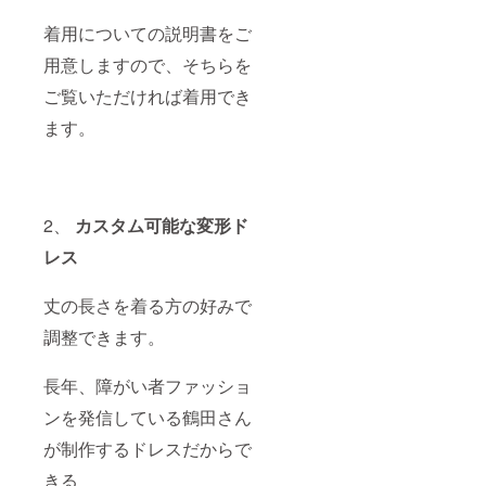
「Heart
す。 レ
fulボー
ンタル
着用についての説明書をご
ド」を
希望日
用意しますので、そちらを
ご紹介
が決ま
しま
りまし
ご覧いただければ着用でき
す。 備
たら、
考欄に
スポー
ます。
掲載す
ツ・オ
るお名
ブ・
前を20
ハート
文字以
事務局
内で必
事務局
ずご記
℡ 03-
2、
カスタム可能な変形ド
入くだ
5784-
レス
さい。
3322 ま
＊ニッ
でご連
クネー
絡くだ
丈の長さを着る方の好みで
ム可。
さい。
但し、
平和の
調整できます。
漢字・
ドレス
ひらが
は、大
な・カ
切に次
長年、障がい者ファッショ
タカ
の方へ
ナ・ア
繋いで
ンを発信している鶴田さん
ルファ
頂きた
ベット
いの
が制作するドレスだからで
表記の
で、お
きる
み。記
取り扱