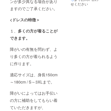
ンが多少異なる場合があり
イブ配
る期
せください
信時に
間
ますのでご了承ください。
もご覧
10/27～
頂きま
29
す。 ま
10/30返
<ドレスの特徴＞
た、イ
却発
ベント
送
１、
多くの方が着ることが
終了後
10/31
に制作
事務局
できます。
される
へ返却
アフ
ドレス
ター
到着
障がいの有無を問わず、よ
ムー
＜ご予
ビーや
約につ
り多くの方が着られるよう
オフィ
いて＞
シャル
レンタ
に作ります。
サイト
ルは先
内＜ク
着順に
ラウド
なりま
適応サイズは、身長150cm
ファン
すの
～180cm / S～3XLまで。
ディン
で、ご
グ＞の
希望日
ページ
が重
障がいによってはお手伝い
でご支
なった
援者様
場合は
の方に補助をしてもらい着
のお名
調整を
前が書
させて
ていただきますが、
かれた
頂きま