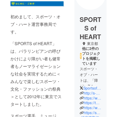
初めまして、スポーツ・オ
SPORT
ブ・ハート運営事務局で
S of
す。
HEART
「SPORTS of HEART」
東京都
他に2件の
は、パラリンピアンの呼び
プロジェク
かけにより障がい者も健常
トを掲載し
ています
者もノーマライゼーション
スポーツ・
な社会を実現するために＜
オブ・ハー
トは、「障
みんなで楽しむスポーツ・
がい者も健
SportsofHeart
文化・ファッションの祭典
常者も一緒
http://s-heart.org/
＞として2012年に東京でス
に楽しめる
https://www.facebook.com/sportsofheart/
https://twitter.com/SportsofHeart
スポーツと
タートしました。
https://www.instagram.com/sportsofheart
文化の祭
https://s-heart.org/diversity-ekiden47/
典」とし
スポーツ選手、ミュージ