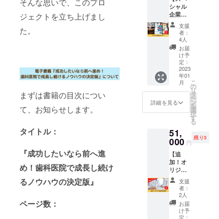
を必ず
そんな思いで、このプロ
です。
ストーン
シャル
す。 電
ご記入
(約70
企業ス
ジェクトを立ち上げまし
子書籍
くださ
マーケット
ページ)
ポン
に企業
い。 ※
※掲載期
支援
中村泰二郎
た。
サー】
スポン
ニック
間は
者：
①電子
社長、
サーと
ネーム
4人
2023年
書籍
して企
でのご
1月から
お届
タニタ食堂
『成功
業名と
参加も
け予
1年間で
や体脂肪計
したい
企業の
定：
できま
す。
なら前
2023
HPリン
を生み出し
す。 ※
年01
へ進
クを掲
電子書
世界売上No.
こ
月
め！歯
載させ
の
籍は自
リ
1企業にした
科医院
ていた
まずは書籍の目次につい
タ
費出版
ー
で成長
だきま
ン
です。
詳細を見る
谷田前社長
を
て、お知らせします。
し続け
す。 ※
選
(約70
の書籍も手
択
るノウ
備考欄
す
ページ)
る
ハウの
がける。
に企業
※掲載期
タイトル：
51,
決定
名とHP
間は
残り3
版』を1
000
リンク
2023年
円
冊お届
をご記
1月から
『成功したいなら前へ進
【追
けしま
入くだ
1年間で
加！オ
す。 ②
さい。
す。
め！歯科医院で成長し続け
リジナ
電子書
※ネット
ル患者
籍に企
ワーク
るノウハウの決定版』
支援
説明用
業名、
販売や
者：
資料】
画像、
企業イ
2人
ご好評
企業リ
ページ数：
メージ
お届
につき
ンクを
が相違
け予
リター
掲載さ
定：
する場