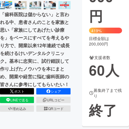
円
まちづくり・地域活性化
「歯科医院は儲からない」と言わ
れる中、患者さんのことを家族と
CAMPFIRE for Social Good
CAMPFIRE Creation
思い「家族にしてあげたい診療
419%
CAMPFIREふるさと納税
machi-ya
コミュニティ
を」をベースにすべてを考えるや
目標金額は
200,000円
り方で、開業以来12年連続で成長
を続けるけいデンタルクリニッ
支援者数
ク。基本に忠実に、試行錯誤して
60
人
作り上げたノウハウを本にまと
め、開業や経営に悩む歯科医師の
皆さんに参考にしてもらいたい！
募集終了まで残
ポスト
シェア
り
LINEで送る
URLコピー
終了
埋め込み
QRコード