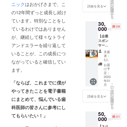
てお名
す。 ※
タ
ニック
はおかげさまで、こ
ー
前を掲
メール
きっかけを
ン
詳細を見る
を
載させ
にてダ
選
の12年間ずっと成長し続け
与えていき
択
ていた
ウン
す
る
たい」
だきま
ロード
ています。特別なことをし
30,
す。 電
できる
と思い、電
残り8
子書籍1
000
ているわけではありません
リンク
円
子書籍専門
冊付
をお送
【企業
が、継続して様々なトライ
き。
出版社を立
りしま
スポン
https://
す。 ※
ち上げ代表
アンドエラーを繰り返して
サー】
www.ke
購入時
を務める。
電子書
identalc
の備考
支援
いることが、この成長につ
籍『成
linic.co
欄に掲
者：
功した
m/ ※
載する
2人
ながっていると確信してい
現在では、
いなら
メール
お名前
お届
前へ進
手がけた書
にてダ
を必ず
け予
ます。
め！歯
ウン
定：
ご記入
籍の95%を
科医院
2023
ロード
くださ
ベストセ
年01
で成長
「ならば、これまでに僕が
できる
い。 ※
こ
月
し続け
リンク
ラー、
の
ニック
リ
やってきたことを電子書籍
るノウ
をお送
タ
ネーム
累計ランキ
ー
ハウの
りしま
ン
でのご
詳細を見る
を
にまとめて、悩んでいる歯
ング1位獲得
決定
す。 ※
選
参加も
択
版』の
購入時
す
できま
数200回以
科医師の
皆さんに参考にし
る
企業ス
の備考
す。 ※
上、
50,
ポン
欄に掲
電子書
てもらいたい！」
残り1
サーに
年商130億、
000
載する
籍は自
円
なれる
お名前
費出版
直営100店舗
【スペ
権利で