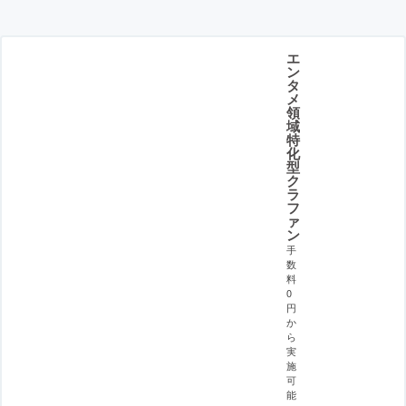
エ
ン
タ
メ
領
域
特
化
型
ク
ラ
フ
ァ
ン
手
数
料
0
円
か
ら
実
施
可
能