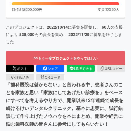
目標金額
200,000
円
支援者数
60
人
このプロジェクトは、
2022/10/14
に募集を開始し、
60
人の支援
により
838,000
円の資金を集め、
2022/11/29
に募集を終了しま
した
もう一度プロジェクトをやってほしい
ポスト
シェア
LINEで送る
URLコピー
埋め込み
QRコード
「歯科医院は儲からない」と言われる中、患者さんのこ
とを家族と思い「家族にしてあげたい診療を」をベース
にすべてを考えるやり方で、開業以来12年連続で成長を
続けるけいデンタルクリニック。基本に忠実に、試行錯
誤して作り上げたノウハウを本にまとめ、開業や経営に
悩む歯科医師の皆さんに参考にしてもらいたい！