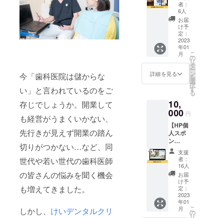
サー】
ロード
ウ」や「７
者：
①電子
できる
6人
つの習慣」
書籍
リンク
お届
という大ベ
『成功
をお送
け予
したい
りしま
定：
ストセラー
なら前
2023
す。 ※
と出会い夢
年01
へ進
電子書
こ
月
め！歯
中で読み耽
籍は自
の
リ
科医院
費出版
タ
る。必死に
ー
で成長
です。
ン
詳細を見る
今「歯科医院は儲からな
を
メモし書い
し続け
(約70
選
択
るノウ
ページ)
てあること
す
い」と言われているのをご
る
ハウの
を実行し、
10,
決定
存じでしょうか。開業して
過去の何倍
版』を1
000
円
も経営がうまくいかない、
冊お届
もの売上を
【HP個
けしま
先行きが見えず開業の踏ん
伸ばすこと
人スポ
す。 ②
ン
電子書
に成功。
切りがつかない…など、同
サー】
籍の個
支援
HP個人
人スポ
者：
世代や若い世代の歯科医師
この経験か
スポン
ンサー
16人
サーに
として
の皆さんの悩みを聞く機会
ら
お届
なれる
お名前
け予
「次は僕が
権利で
も増えてきました。
を掲載
定：
す。 HP
2023
たくさんの
させて
年01
に支援
いただ
方に、人生
こ
月
しかし、
けいデンタルクリ
者とし
きま
の
リ
を変える