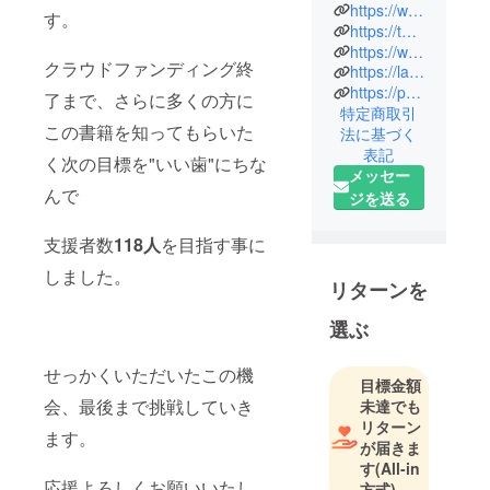
福」を意味
https://www.instagram.com/t.o__m.o__gram/
す。
します。
https://twitter.com/Lauleamorinaga
「著者も読
https://www.facebook.com/profile.php?id=100012164942039
クラウドファンディング終
https://laulea-tm.jp/
者も幸せに
https://page.line.me/?accountId=716paehb
なれる書籍
了まで、さらに多くの方に
特定商取引
を出版す
この書籍を知ってもらいた
法に基づく
る」を理念
表記
く次の目標を"いい歯"にちな
に掲げた電
メッセー
んで
子書籍専門
ジを送る
の出版社で
す。
支援者数
118人
を目指す事に
しました。
リターンを
代表である
森永知樹
選ぶ
は、
18歳で起業
せっかくいただいたこの機
目標金額
し、当初は
会、最後まで挑戦していき
未達でも
売上も上が
リターン
りうまく
ます。
が届きま
行っていた
す
(All-in
が、20歳の
応援よろしくお願いいたし
方式)