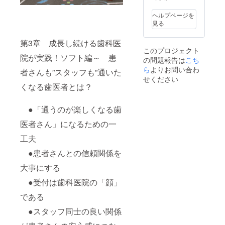
りしま
電子書
す。 ※
籍は自
ヘルプページを
電子書
費出版
見る
籍は自
です。
費出版
(約70
第3章 成長し続ける歯科医
です。
ページ)
このプロジェクト
(約70
※掲載期
院が実践！ソフト編～ 患
の問題報告は
こち
ページ)
間は
ら
よりお問い合わ
2023年
者さんも”スタッフも”通いた
1月から
せください
1年間で
くなる歯医者とは？
す。
●「通うのが楽しくなる歯
医者さん」になるための一
工夫
●患者さんとの信頼関係を
大事にする
●受付は歯科医院の「顔」
である
●スタッフ同士の良い関係