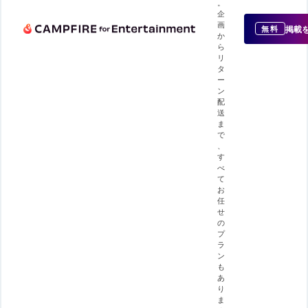
。
企
画
掲載
無料
か
ら
リ
タ
ー
ン
配
送
ま
で
、
す
べ
て
お
任
せ
の
プ
ラ
ン
も
あ
り
ま