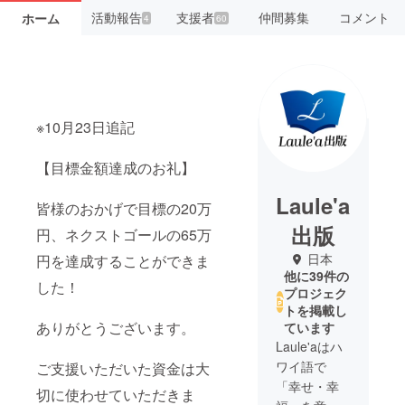
活動報告
支援者
仲間募集
コメント
ホーム
4
60
※10月23日追記
【目標金額達成のお礼】
Laule'a
皆様のおかげで目標の20万
出版
円、ネクストゴールの65万
日本
円を達成することができま
他に39件の
した！
プロジェク
トを掲載し
ありがとうございます。
ています
Laule'aはハ
ワイ語で
ご支援いただいた資金は大
「幸せ・幸
切に使わせていただきま