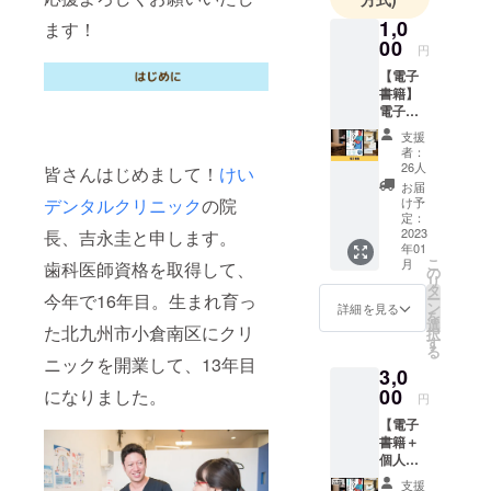
時にトラブ
1,0
ます！
ルが重な
00
円
り、クレ
【電子
ジットカー
書籍】
電子書
ドのキャッ
籍『成
シングやリ
支援
功した
者：
ボ払いで借
いなら
26人
皆さんはじめまして！
けい
前へ進
金を重ね、
お届
め！歯
け予
デンタルクリニック
の院
借金地獄
科医院
定：
に。
で成長
2023
長、吉永圭と申します。
年01
し続け
貯金残高300
こ
月
歯科医師資格を取得して、
るノウ
の
円という経
リ
ハウの
タ
ー
今年で16年目。生まれ育っ
決定
験もし、借
ン
詳細を見る
を
版』を1
選
金は減らず
た北九州市小倉南区にクリ
択
冊お届
す
る
事業も上手
けしま
ニックを開業して、13年目
3,0
す。 お
くいかな
礼の
00
になりました。
円
い。
メール
【電子
そんな時
付き。
書籍＋
※メール
に、「夢を
個人ス
にてダ
かなえるゾ
ポン
ウン
支援