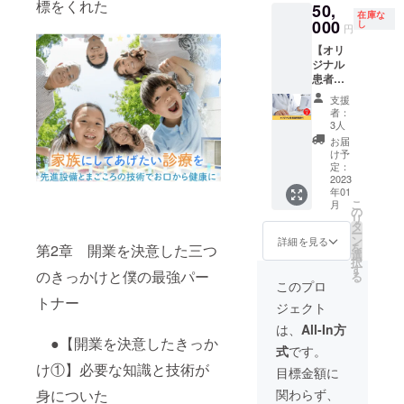
標をくれた
50,
ページ
明する
ワーク
1年間で
在庫な
のリン
000
ポイン
し
販売や
す。
円
クを掲
ト掲
企業イ
【オリ
載させ
載！ ・
メージ
ジナル
ていた
患者さ
が相違
患者説
だきま
んが持
する場
明用資
す。 電
ち帰る
合等、
支援
料】 け
子書籍1
ことで
掲載を
者：
いデン
冊付
口コミ
3人
お断り
タルク
き。
が広が
させて
お届
リニッ
https://
る！ ・
け予
いただ
クで実
www.ke
定：
新人ス
く場合
際に使
2023
identalc
タッフ
があり
年01
用して
linic.co
の教育
ます。
こ
月
いるオ
m/ ※
の
に活用
お断り
リ
リジナ
メール
タ
でき
させて
ー
ル患者
にてダ
ン
る！ ※
詳細を見る
いただ
を
第2章 開業を決意した三つ
説明用
ウン
選
メール
いた場
択
資料を
ロード
す
にてダ
合にお
のきっかけと僕の最強パー
る
お届け
できる
ウン
このプロ
いても
しま
リンク
ロード
トナー
返金は
ジェクト
す。 電
をお送
リンク
いたし
子書籍1
りしま
をお送
は、
All-In方
かねま
冊付
す。 ※
●【開業を決意したきっか
りしま
す。 ※
式
です。
き。 ●
備考欄
す。 ※
電子書
け①】必要な知識と技術が
資料内
に企業
電子書
目標金額に
籍は自
容(A4
名とリ
籍は自
費出版
身についた
関わらず、
18枚分)
ンクを
費出版
です。