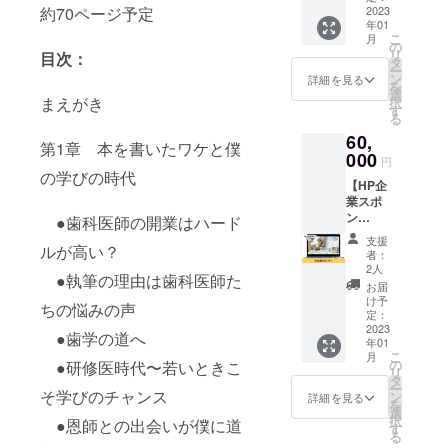
約70ページ予定
ンを追
2023
せてい
合等、
年01
加しま
ただき
掲載を
こ
月
した。
ます。
の
お断り
リ
目次：
けいデ
※メール
タ
させて
ー
ンタル
にてダ
ン
いただ
詳細を見る
を
クリ
ウン
選
く場合
まえがき
択
ニック
ロード
す
があり
る
で実際
できる
ます。
60,
に使用
リンク
お断り
第1章 本を書いたワケと僕
してい
000
をお送
させて
円
るオリ
りしま
の学びの時代
いただ
【HP企
ジナル
す。 ※
いた場
業スポ
患者説
備考欄
合にお
ン
明用資
●歯科医師の開業はハード
に企業
いても
サー】
料をお
名とリ
返金は
支援
ルが高い？
HP企業
届けし
ンクを
いたし
者：
スポン
ます。
ご記入
2人
かねま
●執筆の理由は歯科医師た
サーに
電子書
くださ
す。 ※
お届
なれる
籍1冊付
い。 ※
け予
電子書
ちの悩みの声
権利で
き。 ●
定：
画像の
籍は自
す。 HP
2023
資料内
受け取
費出版
●歯学の道へ
年01
に企業
容(A4
り方法
です。
こ
月
スポン
18枚分)
の
●研修医時代〜若いときこ
などは
(約70
リ
サーと
・治療
タ
後日ご
ページ)
ー
して企
そ学びのチャンス
に悩ん
ン
連絡い
詳細を見る
※掲載期
を
業名、
でいる
選
たしま
間は
択
●恩師との出会いが僕に道
企業の
患者さ
す
す。 ※
2023年
る
ホーム
んに説
ネット
1月から