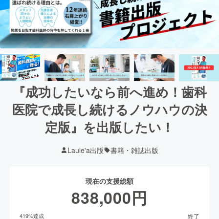
『成功したいなら前へ進め！歯科
医院で成長し続けるノウハウの決
定版』を出版したい！
Laule'a出版
書籍・雑誌出版
現在の支援総額
838,000
円
終了
419
%達成