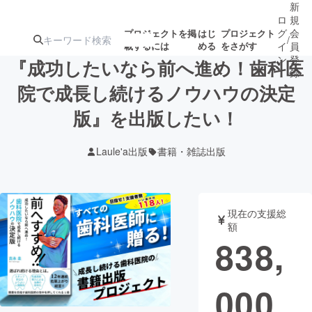
新
ロ
規
グ
会
プロジェクトを掲
はじ
プロジェクト
/
載するには
める
をさがす
イ
員
ン
登
『成功したいなら前へ進め！歯科医
録
院で成長し続けるノウハウの決定
版』を出版したい！
人気のプロ
注目のリ
注目の新着プロ
募集終了が近いプ
もうすぐ公開
ジェクト
ターン
ジェクト
ロジェクト
されます
Laule'a出版
書籍・雑誌出版
アート・写真
音楽
現在の支援総
テクノロジー・ガジェット
ゲーム・サ
額
838,
映像・映画
書籍・雑誌
000
ビジネス・起業
チャレンジ