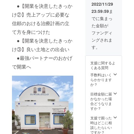
・治療
ご記入
です。
2022/11/29
(約70
●【開業を決意したきっか
に悩ん
くださ
(約70
ページ)
23:59:59
ま
でいる
い。 ※
ページ)
※掲載期
け②】売上アップに必要な
患者さ
ネット
でに集まっ
間は
んに説
ワーク
信頼のおける治療計画の立
2023年
た金額が
明する
販売や
1月から
ポイン
て方を身につけた
企業イ
ファンディ
1年間で
ト掲
メージ
す。
ングされま
●【開業を決意したきっか
載！ ・
が相違
患者さ
する場
す。
け③】良い土地との出会い
んが持
合等、
ち帰る
掲載を
●最強パートナーのおかげ
ことで
お断り
支援に関するよ
口コミ
させて
で開業へ
くある質問
が広が
いただ
る！ ・
く場合
手数料はいく
新人ス
があり
らかかります
タッフ
ます。
か？
の教育
お断り
に活用
させて
目標金額に届
でき
いただ
かなかった場
る！ ※
いた場
合どうなりま
メール
合にお
すか？
にてダ
いても
ウン
返金は
支援で困った
ロード
いたし
時はどこに相
リンク
かねま
談したらいい
をお送
す。 ※
ですか？