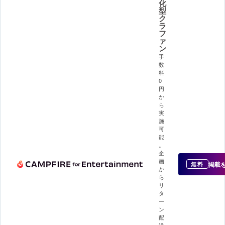
化
型
ク
ラ
フ
ァ
ン
手
数
料
0
円
か
ら
実
施
可
能
。
企
画
掲載
無料
か
ら
リ
タ
ー
ン
配
送