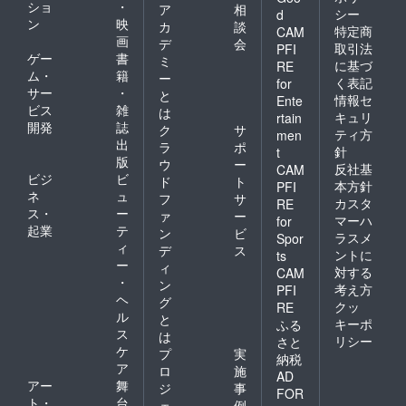
ショ
・
ア
相
シー
d
ン
映
カ
談
特定商
CAM
画
デ
会
取引法
PFI
ゲー
書
ミ
に基づ
RE
ム・
籍
ー
く表記
for
サー
・
と
情報セ
Ente
ビス
雑
は
キュリ
rtain
開発
誌
ク
サ
ティ方
men
出
ラ
ポ
針
t
版
ウ
ー
反社基
CAM
ビジ
ビ
ド
ト
本方針
PFI
ネ
ュ
フ
サ
カスタ
RE
ス・
ー
ァ
ー
マーハ
for
起業
テ
ン
ビ
ラスメ
Spor
ィ
デ
ス
ントに
ts
ー
ィ
対する
CAM
・
ン
考え方
PFI
ヘ
グ
クッ
RE
ル
と
キーポ
ふる
ス
は
リシー
さと
ケ
プ
実
納税
ア
ロ
施
AD
アー
舞
ジ
事
FOR
ト・
台
ェ
例