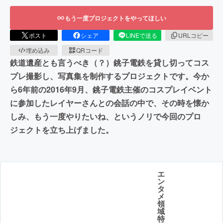
もう一度プロジェクトをやってほしい
ポスト
シェア
LINEで送る
URLコピー
埋め込み
QRコード
鉄道遺産とも言うべき（？）銚子電鉄を貸し切ってコス
プレ撮影し、写真集を制作するプロジェクトです。今か
ら6年前の2016年9月、銚子電鉄主催のコスプレイベント
に参加したレイヤーさんとの会話の中で、その時を懐か
しみ、もう一度やりたいね、というノリで今回のプロ
ジェクトを立ち上げました。
エ
ン
タ
メ
領
域
特