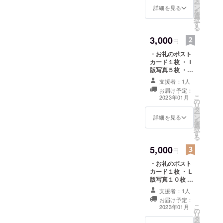
ー
ン
詳細を見る
ていくこと
を
選
にしまし
択
す
る
た。
3,000
円
・お礼のポスト
カード１枚 ・ｌ
版写真５枚 ・完
成したミニフォ
支援者：1人
トブック（文庫
お届け予定：
サイズで写真30
こ
2023年01月
の
枚以上掲載）１
リ
タ
冊 ※いずれも
ー
ン
テーマに沿って
詳細を見る
を
選
撮影した写真を
択
す
使用します。
る
5,000
円
・お礼のポスト
カード１枚 ・Ｌ
版写真１０枚 ・
完成した写真集
支援者：1人
（A5サイズで写
お届け予定：
真70枚以上掲
こ
2023年01月
の
載）１冊 ※いず
リ
タ
れもテーマに
ー