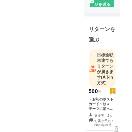
ンの一拠点
ジを送る
である原
宿、表参道
を中心にス
トリートス
リターンを
ナップの撮
選ぶ
影を行って
いる、カメ
ラマン、レ
目標金額
ギュラーモ
未達でも
リターン
デル等で構
が届きま
成するチー
す
(All-in
ムです。
方式)
2023年に設
500
立10周年を
円
迎え、活動
・お礼のポスト
カード１枚 ※
の幅を広げ
テーマに沿って
るべく、コ
撮影した写真の
支援者：2人
ラボでのプ
ポストカードで
お届け予定：
す。
ロジェクト
こ
2023年01月
の
リ
に力を入れ
タ