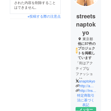
された内容を削除すること
はできません。
streets
※投稿する際の注意点
naptok
yo
東京都
他に57件の
プロジェク
トを掲載し
ています
「街はアク
ティブな
ファッショ
ン誌」、
snaptokyo
「おしゃれ
http://ameblo.jp/streetsnaptokyo
な人のス
http://instagram.com/streetsnaptokyo
特定商取引
ナップ集」
法に基づく
と題し、
表記
ファッショ
メッセー