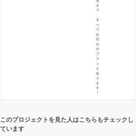
ま
で
、
す
べ
て
お
任
せ
の
プ
ラ
ン
も
あ
り
ま
す
！
このプロジェクトを見た人はこちらもチェックし
ています