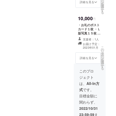
ン
沿って撮影した
詳細を見る
を
選
写真を使用しま
択
す
す。
る
10,000
円
・お礼のポスト
カード１枚 ・Ｌ
版写真１５枚 ・
完成したミニ
支援者：1人
フォトブック
お届け予定：
（文庫本サイズ
こ
2023年01月
の
で写真30枚以上
リ
タ
掲載）１冊 ・完
ー
ン
成した写真集
詳細を見る
を
選
（A5サイズで写
択
す
真70枚以上掲
る
載）１冊 ※いず
このプロ
れもテーマに
ジェクト
沿って撮影した
写真を使用しま
は、
All-In方
す。 写真集の巻
式
です。
末にサンクスク
レジットを掲載
目標金額に
させていただき
関わらず、
ます。 ※サンク
スクレジットに
2022/10/31
つきましては、
23:59:59
ま
ご支援の際、備