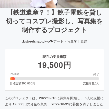
【鉄道遺産？！】銚子電鉄を貸し
切ってコスプレ撮影し、写真集を
制作するプロジェクト
streetsnaptokyo
アート・写真
千葉県
現在の支援総額
19,500
円
終了
6
%達成
目標金額
300,000
円
支援者数
5
人
このプロジェクトは、
2022/09/16
に募集を開始し、
5
人の支援に
より
19,500
円の資金を集め、
2022/10/31
に募集を終了しました