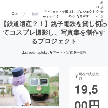
新
ロ
規
グ
会
プロジェクトを掲
はじ
プロジェクト
/
載するには
める
をさがす
イ
員
ン
登
【鉄道遺産？！】銚子電鉄を貸し切っ
録
てコスプレ撮影し、写真集を制作す
るプロジェクト
人気のプロ
注目のリ
注目の新着プロ
募集終了が近いプ
もうすぐ公開
ジェクト
ターン
ジェクト
ロジェクト
されます
streetsnaptokyo
アート・写真
千葉県
アート・写真
音楽
現在の支援総
テクノロジー・ガジェット
ゲーム・サ
額
19,5
映像・映画
書籍・雑誌
00
円
ビジネス・起業
チャレンジ