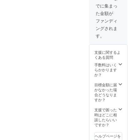
考欄にご希望の
でに集まっ
お名前をご記入
た金額が
いただくようお
願いいたしま
ファンディ
す。記入のない
ングされま
場合は
CAMPFIREの
す。
ユーザー名とさ
せていただきま
すので、ご了承
支援に関するよ
ください。な
くある質問
お、特定の人物
手数料はいく
を比喩するお名
らかかります
前や公序良俗に
か？
反するお名前は
掲載をお断りす
目標金額に届
る事が御座いま
かなかった場
す、ご注意くだ
合どうなりま
さい。
すか？
支援で困った
時はどこに相
談したらいい
ですか？
ヘルプページを