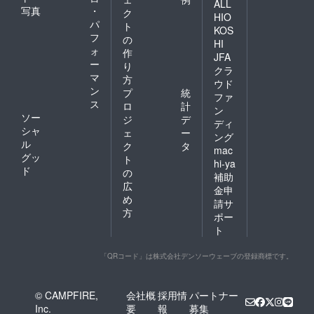
ALL
写真
・
ク
HIO
パ
ト
KOS
フ
の
HI
ォ
作
JFA
ー
り
クラ
マ
方
ウド
ン
プ
統
ファ
ス
ロ
計
ン
ソー
ジ
デ
ディ
シャ
ェ
ー
ング
ル
ク
タ
mac
グッ
ト
hi-ya
ド
の
補助
広
金申
め
請サ
方
ポー
ト
「QRコード」は株式会社デンソーウェーブの登録商標です。
© CAMPFIRE,
会社概
採用情
パートナー
Inc.
要
報
募集