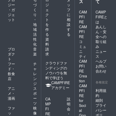
ス
て
ジー
づ
ジ
ッ
・ガ
く
ェ
フ
CAM
CAMP
ジェ
り
ク
に
PFI
FIREと
ット
・
ト
相
RE
は
地
を
談
CAM
あんし
域
作
す
PFI
ん・安
活
る
る
RE
全への
性
資
コ
取り組
化
料
ミュ
み
プロ
音
請
ニ
ニュー
ダク
楽
求
ティ
ス
ト
CAM
ヘルプ
クラウドファ
フー
チ
PFI
お問い
ンディングの
ド・
ャ
RE
合わせ
ノウハウを無
飲食
レ
Crea
料で学ぼう
店
ン
tion
各種規定
CAMPFIRE
ジ
CAM
アカデミー
アニ
ス
利用規
PFI
メ・
ポ
約
RE
漫画
ー
CA
説
細則
for
ツ
MP
明
プライ
Soci
ファ
映
FI
会
バシー
al
ッ
像
RE
・
ポリ
Goo