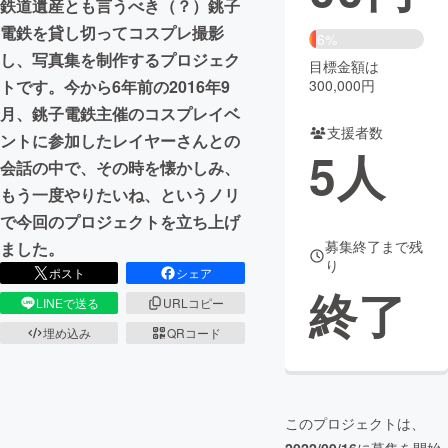
鉄道遺産とも言うべき（？）銚子
電鉄を貸し切ってコスプレ撮影
まちづくり・地域活性化
6%
し、写真集を制作するプロジェク
目標金額は
300,000円
トです。今から6年前の2016年9
CAMPFIRE for Social Good
CAMPFIRE Creation
月、銚子電鉄主催のコスプレイベ
CAMPFIREふるさと納税
machi-ya
コミュニティ
支援者数
ントに参加したレイヤーさんとの
5
人
会話の中で、その時を懐かしみ、
もう一度やりたいね、というノリ
で今回のプロジェクトを立ち上げ
募集終了まで残
ました。
り
ポスト
シェア
終了
LINEで送る
URLコピー
埋め込み
QRコード
このプロジェクトは、