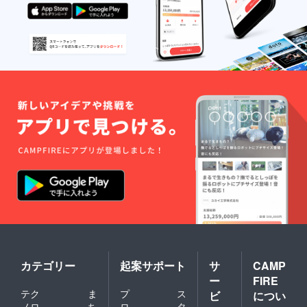
カテゴリー
起案サポート
サ
CAMP
ー
FIRE
テク
ま
プ
ス
ビ
につい
ノロ
ち
ロ
タ