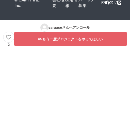
Inc.
要
報
募集
saraase
さんへアンコール
もう一度プロジェクトをやってほしい
2