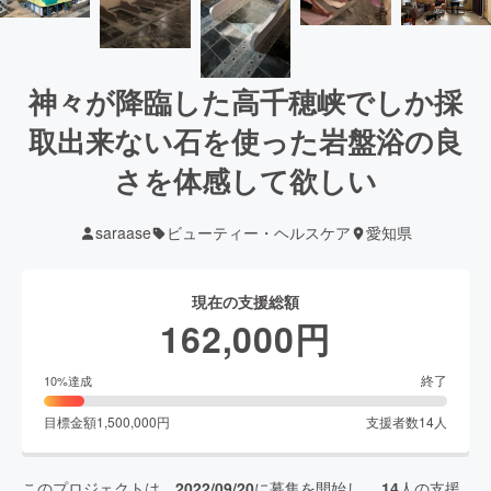
神々が降臨した高千穂峡でしか採
取出来ない石を使った岩盤浴の良
さを体感して欲しい
saraase
ビューティー・ヘルスケア
愛知県
現在の支援総額
162,000
円
終了
10
%達成
目標金額
1,500,000
円
支援者数
14
人
このプロジェクトは、
2022/09/20
に募集を開始し、
14
人の支援