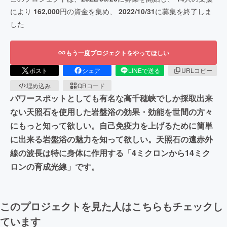
により
162,000
円の資金を集め、
2022/10/31
に募集を終了しま
した
もう一度プロジェクトをやってほしい
ポスト
シェア
LINEで送る
URLコピー
埋め込み
QRコード
パワースポットとしても有名な高千穂峡でしか採取出来
ない天照石を使用した岩盤浴の効果・効能を世間の方々
にもっと知って欲しい。自己免疫力を上げるために簡単
に出来る岩盤浴の魅力を知って欲しい。天照石の遠赤外
線の波長は特に身体に作用する「4ミクロンから14ミク
ロンの育成光線」です。
このプロジェクトを見た人はこちらもチェックし
ています