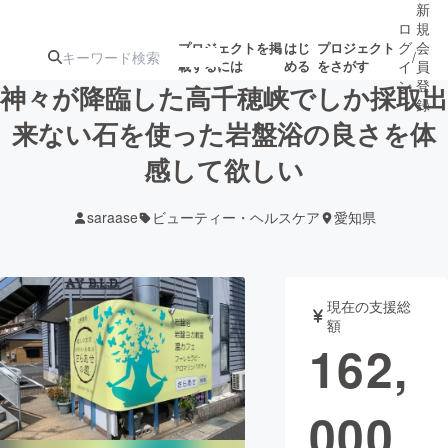
新
ロ
規
グ
会
プロジェクトを掲
はじ
プロジェクト
/
載するには
める
をさがす
イ
員
ン
登
神々が降臨した高千穂峡でしか採取出
録
来ない石を使った岩盤浴の良さを体
感して欲しい
人気のプロ
注目のリ
注目の新着プロ
募集終了が近いプ
もうすぐ公開
ジェクト
ターン
ジェクト
ロジェクト
されます
saraase
ビューティー・ヘルスケア
愛知県
アート・写真
音楽
現在の支援総
テクノロジー・ガジェット
ゲーム・サ
額
162,
映像・映画
書籍・雑誌
000
ビジネス・起業
チャレンジ