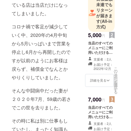
ている店は当店だけになっ
未達でも
リターン
てしまいました。
が届きま
す
(All-in
コロナ禍で客足が減少して
方式)
5,000
いく中、2020年の4月中旬
円
から5月いっぱいまで営業を
当店のすべての
メニューにご利
停止し6月から再開したので
用いただける商
品券をお返しし
支援者：2人
すが以前のようにお客様は
ます。 （ご利用
お届け予定：
は女性の方限定
戻らず、補償金でなんとか
こ
2022年12月
の
になります）
リ
タ
（物販は男性の
やりくりしていました。
ー
ン
方でも大丈夫で
詳細を見る
を
選
す。） 岩盤浴
択
す
そんな中闘病中だった妻が
1,300円 岩盤ヨ
る
ガ教室 1,900円
２０２０年7月、59歳の若さ
7,000
水素吸入 30
円
分 700円 鍼
でこの世を去りました。
当店のすべての
灸 60分
メニューにご利
5,800円 アロマ
用いただける商
タッチ 40分
その時に私は別に仕事もし
品券をお返しし
3,500円 物販に
支援者：2人
ます。 （ご利用
もご使用いただ
ていたし、まったく知識も
お届け予定：
は女性の方限定