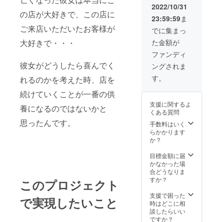
限：２０２２年
2022/10/31
の店が大好きで、この店に
１２月～２０２
23:59:59
ま
３年５月まで
ご来店いただいたお客様が
でに集まっ
大好きで・・・
た金額が
ファンディ
彼女がどうしたら喜んでく
ングされま
す。
れるのかを考えた時、店を
続けていくことが一番の供
支援に関するよ
養になるのではないかと
くある質問
思ったんです。
手数料はいく
らかかります
か？
目標金額に届
かなかった場
合どうなりま
すか？
このプロジェクト
支援で困った
で実現したいこと
時はどこに相
談したらいい
ですか？