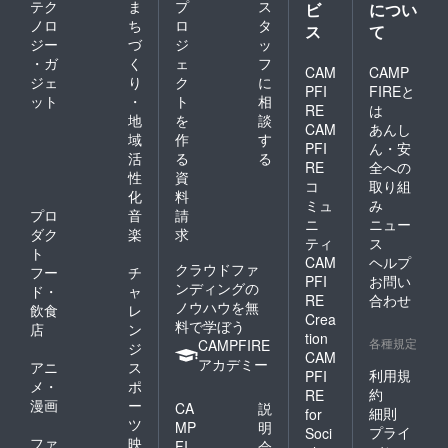
テク
ま
プ
ス
ビ
につい
ノロ
ち
ロ
タ
ス
て
ジー
づ
ジ
ッ
・ガ
く
ェ
フ
CAM
CAMP
ジェ
り
ク
に
PFI
FIREと
ット
・
ト
相
RE
は
地
を
談
CAM
あんし
域
作
す
PFI
ん・安
活
る
る
RE
全への
性
資
コ
取り組
化
料
ミュ
み
プロ
音
請
ニ
ニュー
ダク
楽
求
ティ
ス
ト
CAM
ヘルプ
クラウドファ
フー
チ
PFI
お問い
ンディングの
ド・
ャ
RE
合わせ
ノウハウを無
飲食
レ
Crea
料で学ぼう
店
ン
tion
各種規定
CAMPFIRE
ジ
CAM
アカデミー
アニ
ス
利用規
PFI
メ・
ポ
約
RE
漫画
ー
CA
説
細則
for
ツ
MP
明
プライ
Soci
ファ
映
FI
会