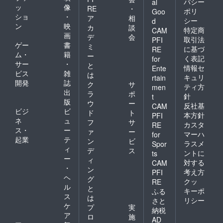
バシー
al
ッ
像
RE
・
ポリ
Goo
ショ
・
ア
相
シー
d
ン
映
カ
談
特定商
CAM
画
デ
会
取引法
PFI
ゲー
書
ミ
に基づ
RE
ム・
籍
ー
く表記
for
サー
・
と
情報セ
Ente
ビス
雑
は
キュリ
rtain
開発
誌
ク
サ
ティ方
men
出
ラ
ポ
針
t
版
ウ
ー
反社基
CAM
ビジ
ビ
ド
ト
本方針
PFI
ネ
ュ
フ
サ
カスタ
RE
ス・
ー
ァ
ー
マーハ
for
起業
テ
ン
ビ
ラスメ
Spor
ィ
デ
ス
ントに
ts
ー
ィ
対する
CAM
・
ン
考え方
PFI
ヘ
グ
クッ
RE
ル
と
キーポ
ふる
ス
は
リシー
さと
ケ
プ
実
納税
ア
ロ
施
AD