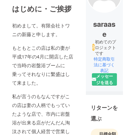
はじめに・ご挨拶
saraas
初めまして。有限会社トワ
e
ニの新藤と申します。
初めてのプ
もともとこの店は私の妻が
ロジェクト
です
平成17年の4月に開店した店
特定商取引
法に基づく
で当時の岩盤浴ブームに
表記
乗ってそれなりに繫盛はし
メッセー
て来ました。
ジを送る
私が言うのもなんですがこ
の店は妻の人柄でもってい
リターンを
たような店で、市内に岩盤
選ぶ
浴が出来る店がだんだん淘
汰されて個人経営で営業し
目標金額