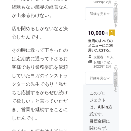
けます。 （額面
こ
2022年12月
の
になります）
価格 6,000円）
経験もない業界の経営なん
リ
タ
（物販は男性の
有効期限：２０
ー
ン
方でも大丈夫で
詳細を見る
か出来るわけない。
２２年１２月～
を
選
す。） 岩盤浴
２０２３年５月
択
す
1,300円 岩盤ヨ
まで
る
店を閉めるしかないなと決
ガ教室 1,900円
10,000
水素吸入 30
円
心したんです。
分 700円 鍼
当店のすべての
灸 60分
メニューにご利
5,800円 アロマ
その時に救って下さったの
用いただける商
タッチ 40分
品券をお返しし
3,500円 物販に
支援者：10人
は定期的に通って下さるお
ます。 （ご利用
もご使用いただ
お届け予定：
は女性の方限定
けます。 （額面
客様であり業務委託を依頼
こ
2022年12月
の
になります）
価格8,000円分）
リ
タ
（物販は男性の
していたヨガのインストラ
有効期限：２０
ー
ン
方でも大丈夫で
詳細を見る
２２年１２月～
を
選
す。） 岩盤浴
クターの先生であり「私た
２０２３年５月
択
す
1,300円 岩盤ヨ
まで
る
ちも応援するからぜひ続け
ガ教室 1,900円
このプロ
水素吸入 30
ジェクト
て欲しい」と言っていただ
分 700円 鍼
灸 60分
は、
All-In方
き、営業を継続することに
5,800円 アロマ
式
です。
タッチ 40分
したんです。
3,500円 物販に
目標金額に
もご使用いただ
関わらず、
けます。 有効期
亡くなった彼女は本当にこ