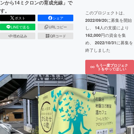
ンから14ミクロンの育成光線」で
す。
このプロジェクトは、
ポスト
シェア
2022/09/20
に募集を開始
LINEで送る
URLコピー
し、
14
人の支援により
162,000
円の資金を集
埋め込み
QRコード
め、
2022/10/31
に募集を
終了しました
もう一度プロジェク
トをやってほしい