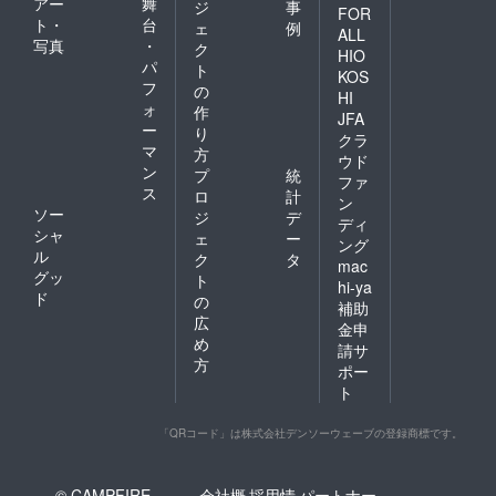
アー
舞
ジ
事
FOR
ト・
台
ェ
例
ALL
写真
・
ク
HIO
パ
ト
KOS
フ
の
HI
ォ
作
JFA
ー
り
クラ
マ
方
ウド
ン
プ
統
ファ
ス
ロ
計
ン
ソー
ジ
デ
ディ
シャ
ェ
ー
ング
ル
ク
タ
mac
グッ
ト
hi-ya
ド
の
補助
広
金申
め
請サ
方
ポー
ト
「QRコード」は株式会社デンソーウェーブの登録商標です。
© CAMPFIRE,
会社概
採用情
パートナー