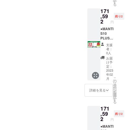
で、道
と、自
【備考
をお送
様の電
いたし
オフ
92（税
す
る
路交通
賠責保
欄】 へ
りする
動キッ
ます。
ロード
込・送
171
法を
険へ加
コピー
ことが
クボー
＝＝＝
タイ
料込）
守って
入し、
＆ペー
できま
ドで
＝＝ ＜
ヤ：1台
※発送先
,59
残り2
安全に
実行者
ストし
せん。
す。法
MANTI
※ナン
が北海
2
円
乗りま
へ確認
てくだ
個人情
律上、
S10
バープ
道・沖
す」 上
写真を
さい。
報は厳
原動機
PLUSに
レート
縄県・
●MANTI
記2点に
送付し
↓ ↓ ↓ ↓
守いた
付自転
興味を
登録に
離島に
S10
ついて
ます」
↓ ↓ ↓ ↓
しま
車（原
持ちご
必要な
なる場
PLUS＜
同意し
「当電
↓ 「当
す。
付1種）
支援い
原動機
合は、
22％OF
支援
ます。
動キッ
プロ
※ 下記
となり
ただけ
付自転
追加送
F＞
者：
↑ ↑ ↑ ↑
クボー
ジェク
の文章
ます。
る方
車販売
料が必
【各色
0人
↑ ↑ ↑ ↑
ドは、
トの 支
をお読
※ 【備
へ、下
証明書
要で
限定2
お届
↑
原動機
援者 で
みいた
考欄】
記を必
は、
す。配
台】 販
け予
付自転
ある私
だき、
の記載
ずお読
PDF形
送オプ
売予定
定：
車（原
は、事
ご理解
がない
みくだ
式でご
ション
価格
2023
年02
付1種）
前にナ
の上、
と支援
さい＞
登録の
を必ず
￥219,9
こ
月
である
ンバー
ご同意
ができ
MANTI
メール
ご購入
90（税
の
リ
という
プレー
される
ませ
S10
アドレ
下さ
込）
タ
ー
ことを
ト登録
場合
ん。ま
PLUSは
ス宛に
い。 ブ
→
ン
詳細を見る
を
理解し
と、自
は、下
た製品
公道仕
お送り
ルー/オ
￥171,5
選
択
た上
賠責保
記の文
をお送
様の電
いたし
フロー
92（税
す
る
で、道
険へ加
章を
りする
動キッ
ます。
ドタイ
込・送
171
路交通
入し、
【備考
ことが
クボー
＝＝＝
ヤ：1台
料込）
法を
実行者
欄】 へ
できま
ドで
＝＝ ＜
※ナン
※発送先
,59
残り2
守って
へ確認
コピー
せん。
す。法
MANTI
バープ
が北海
2
円
安全に
写真を
＆ペー
個人情
律上、
S10
レート
道・沖
乗りま
送付し
ストし
報は厳
原動機
PLUSに
登録に
縄県・
●MANTI