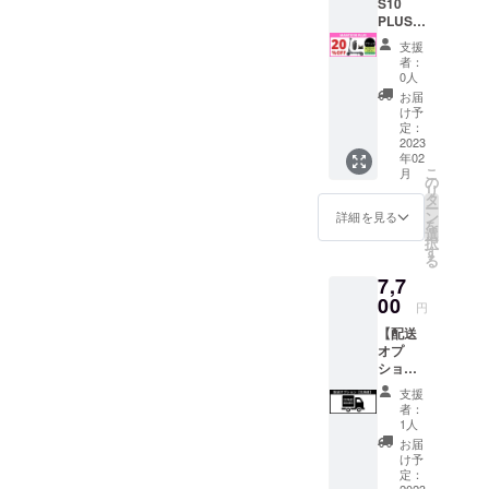
記2点に
ます」
↓ ↓ ↓ ↓
た製品
公道仕
お送り
台 撥水
※発送先
S10
ついて
「当電
↓ ↓ ↓ ↓
をお送
様の電
いたし
バッグ
が北海
PLUS
同意し
動キッ
↓ 「当
りする
動キッ
ます。
：1個
道・沖
＜
支援
ます。
クボー
プロ
ことが
クボー
＝＝＝
レンチ
縄県・
20％OF
者：
↑ ↑ ↑ ↑
ドは、
ジェク
できま
ドで
＝＝ ＜
セッ
離島に
F＞
0人
↑ ↑ ↑ ↑
原動機
トの 支
せん。
す。法
MANTI
ト：1個
なる場
Ready
お届
↑
付自転
援者 で
個人情
律上、
S10
※ナン
合は、
Go
け予
車（原
ある私
報は厳
原動機
PLUSに
バープ
追加送
Pack
定：
付1種）
は、事
守いた
付自転
興味を
レート
料が必
【各色
2023
年02
である
前にナ
しま
車（原
持ちご
登録に
要で
限定10
こ
月
という
ンバー
す。
付1種）
支援い
必要な
す。配
台】 販
の
リ
ことを
プレー
※ 下記
となり
ただけ
原動機
送オプ
売予定
タ
ー
理解し
ト登録
の文章
ます。
る方
付自転
ション
価格
ン
詳細を見る
を
た上
と、自
をお読
※ 【備
へ、下
車販売
を必ず
￥219,9
選
択
で、道
賠責保
みいた
考欄】
記を必
証明書
ご購入
90（税
す
る
路交通
険へ加
だき、
の記載
ずお読
は、
下さ
込）
7,7
法を
入し、
ご理解
がない
みくだ
PDF形
い。
→
守って
実行者
の上、
と支援
さい＞
式でご
レッド/
￥175,9
00
円
安全に
へ確認
ご同意
ができ
MANTI
登録の
オフ
92（税
【配送
乗りま
写真を
される
ませ
S10
メール
ロード
込・送
オプ
す」 上
送付し
場合
ん。ま
PLUSは
アドレ
タイヤ
料込）
ショ
記2点に
ます」
は、下
た製品
公道仕
ス宛に
：1台
※発送先
ン】北
ついて
「当電
記の文
をお送
様の電
お送り
撥水
が北海
支援
海道・
同意し
動キッ
章を
りする
動キッ
いたし
バッグ
道・沖
者：
追加送
ます。
クボー
【備考
ことが
クボー
ます。
：1個
縄県・
1人
料 「北
↑ ↑ ↑ ↑
ドは、
欄】 へ
できま
ドで
＝＝＝
レンチ
離島に
お届
海道」
↑ ↑ ↑ ↑
原動機
コピー
せん。
す。法
＝＝ ＜
セッ
なる場
け予
のお客
↑
付自転
＆ペー
個人情
律上、
MANTI
ト：1個
合は、
定：
2023