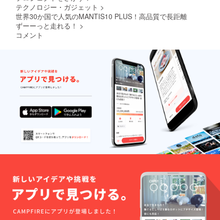
安全に
実行者
コピー
せん。
テクノロジー・ガジェット
>
プショ
乗りま
へ確認
＆ペー
個人情
ンを購
世界30か国で人気のMANTIS10 PLUS！高品質で長距離
す」 上
写真を
ストし
報は厳
入する
ずーーっと走れる！
>
記2点に
送付し
てくだ
守いた
ことは
ついて
ます」
さい。
しま
コメント
できま
同意し
「当電
↓ ↓ ↓ ↓
す。
せん。
ます。
動キッ
↓ ↓ ↓ ↓
※ 下記
ご注意
↑ ↑ ↑ ↑
クボー
↓ 「当
の文章
くださ
↑ ↑ ↑ ↑
ドは、
プロ
をお読
い。
↑
原動機
ジェク
みいた
付自転
トの 支
だき、
車（原
援者 で
ご理解
付1種）
ある私
の上、
である
は、事
ご同意
という
前にナ
される
ことを
ンバー
場合
理解し
プレー
は、下
た上
ト登録
記の文
で、道
と、自
章を
路交通
賠責保
【備考
法を
険へ加
欄】 へ
守って
入し、
コピー
安全に
実行者
＆ペー
乗りま
へ確認
ストし
す」 上
写真を
てくだ
記2点に
送付し
さい。
ついて
ます」
↓ ↓ ↓ ↓
同意し
「当電
↓ ↓ ↓ ↓