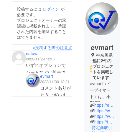
投稿するには
ログイン
が
必要です。
プロジェクトオーナーの承
認後に掲載されます。承認
された内容を削除すること
はできません。
evmart
※投稿する際の注意点
natuya
神奈川県
2022/11/29 12:07
他に2件の
いずれオプションで
プロジェク
トを掲載し
シートなどは販売され
evmart
ています
ますか?
2022/11/30 12:21
evmart（イ
コメントありが
ーブイマー
とうございま
ト）は、小
す。
型電動モビ
https://evmart.jp/
現在はサドルの
リティ（電
https://www.instagram.com/evmartjp/
動キック
オプションの予
https://www.youtube.com/evmartjp
https://twitter.com/evmartjp
ボード、電
定はございませ
特定商取引
動バイク、
んが、今後、オ