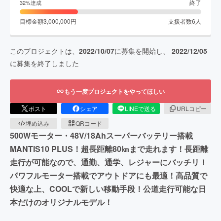
終了
32
%達成
目標金額
3,000,000
円
支援者数
6
人
このプロジェクトは、
2022/10/07
に募集を開始し、
2022/12/05
に募集を終了しました
もう一度プロジェクトをやってほしい
ポスト
シェア
LINEで送る
URLコピー
埋め込み
QRコード
500Wモーター・48V/18Ahスーパーバッテリー搭載
MANTIS10 PLUS！超長距離80㎞まで走れます！長距離
走行が可能なので、通勤、通学、レジャーにバッチリ！
パワフルモーター搭載でアウトドアにも最適！高品質で
快適な上、COOLで新しい移動手段！公道走行可能な日
本だけのオリジナルモデル！