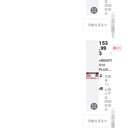
送オプ
販売予
定：
という偏見
ション
定価格
2023
年02
を必ず
￥219,9
をなくして
こ
月
ご購入
90（税
の
未来に進ん
リ
下さい
込）
タ
ー
で行きたい
ブルー/
→
ン
詳細を見る
を
標準タ
￥153,9
選
という願い
択
イヤ：1
93（税
す
を込めて
る
台 ※ナ
込・送
153
ンバー
料込）
evmartは活
プレー
※発送先
,99
動していま
残り1
ト登録
が北海
3
円
す。
に必要
道・沖
な原動
縄県・
●MANTI
機付自
離島に
S10
転車販
なる場
PLUS＜
売証明
合は、
30％OF
支援
書は、
追加送
F＞
者：
PDF形
料が必
【各色
1人
式でご
要で
限定1
お届
登録の
す。配
台】 販
け予
メール
送オプ
売予定
定：
アドレ
ション
価格
2023
年02
ス宛に
を必ず
￥219,9
こ
月
お送り
ご購入
90（税
の
リ
いたし
下さい
込）
タ
ー
ます。
ブラッ
→
ン
詳細を見る
を
＝＝＝
ク/標準
￥153,9
選
択