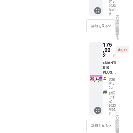
↑ ↑ ↑ ↑
付自転
トの 支
の上、
と支援
さい＞
レート
追加送
Pack
定：
↑
車（原
援者 で
ご同意
ができ
MANTI
登録に
料が必
【各色
2023
年02
付1種）
ある私
される
ませ
S10
必要な
要で
限定10
こ
月
である
は、事
場合
ん。ま
PLUSは
原動機
す。配
台】 販
の
リ
という
前にナ
は、下
た製品
公道仕
付自転
送オプ
売予定
タ
ー
ことを
ンバー
記の文
をお送
様の電
車販売
ション
価格
ン
詳細を見る
を
理解し
プレー
章を
りする
動キッ
証明書
を必ず
￥219,9
選
択
た上
ト登録
【備考
ことが
クボー
は、
ご購入
90（税
す
る
で、道
と、自
欄】 へ
できま
ドで
PDF形
下さ
込）
175
路交通
賠責保
コピー
せん。
す。法
式でご
い。 ブ
→
法を
険へ加
＆ペー
個人情
律上、
登録の
ルー/標
￥175,9
,99
残り10
守って
入し、
ストし
報は厳
原動機
メール
準タイ
92（税
2
円
安全に
実行者
てくだ
守いた
付自転
アドレ
ヤ ：1
込・送
乗りま
へ確認
さい。
しま
車（原
ス宛に
台 撥水
料込）
●MANTI
す」 上
写真を
↓ ↓ ↓ ↓
す。
付1種）
お送り
バッグ
※発送先
S10
記2点に
送付し
↓ ↓ ↓ ↓
※ 下記
となり
いたし
：1個
が北海
PLUS
ついて
ます」
↓ 「当
の文章
ます。
ます。
レンチ
道・沖
＜
支援
同意し
「当電
プロ
をお読
※ 【備
＝＝＝
セッ
縄県・
20％OF
者：
ます。
動キッ
ジェク
みいた
考欄】
＝＝ ＜
ト：1個
離島に
F＞
0人
↑ ↑ ↑ ↑
クボー
トの 支
だき、
の記載
MANTI
※ナン
なる場
Ready
お届
↑ ↑ ↑ ↑
ドは、
援者 で
ご理解
がない
S10
バープ
合は、
Go
け予
↑
原動機
ある私
の上、
と支援
PLUSに
レート
追加送
Pack
定：
付自転
は、事
ご同意
ができ
興味を
登録に
料が必
【各色
2023
年02
車（原
前にナ
される
ませ
持ちご
必要な
要で
限定10
こ
月
付1種）
ンバー
場合
ん。ま
支援い
原動機
す。配
台】 販
の
リ
である
プレー
は、下
た製品
ただけ
付自転
送オプ
売予定
タ
ー
という
ト登録
記の文
をお送
る方
車販売
ション
価格
ン
詳細を見る
を
ことを
と、自
章を
りする
へ、下
証明書
を必ず
￥219,9
選
択