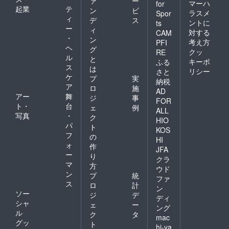
ァ
ー
マーハ
for
起業
テ
ン
ビ
ラスメ
Spor
ィ
デ
ス
ントに
ts
ー
ィ
対する
CAM
・
ン
考え方
PFI
ヘ
グ
クッ
RE
ル
と
キーポ
ふる
ス
は
リシー
さと
ケ
プ
実
納税
ア
ロ
施
AD
アー
舞
ジ
事
FOR
ト・
台
ェ
例
ALL
写真
・
ク
HIO
パ
ト
KOS
フ
の
HI
ォ
作
JFA
ー
り
クラ
マ
方
ウド
ン
プ
統
ファ
ス
ロ
計
ン
ソー
ジ
デ
ディ
シャ
ェ
ー
ング
ル
ク
タ
mac
グッ
ト
hi-ya