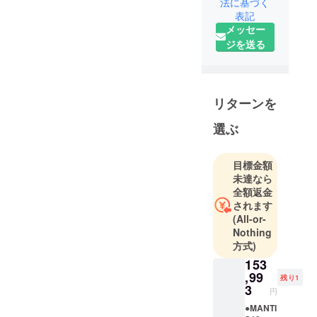
法に基づく
電動アシス
プションとして
表記
ト自転車な
メッセー
付けられるよう
ど）専門店
ジを送る
にできればと
です。
思っておりま
SUPER祭り
す。
合同会社が
どうぞよろしく
運営してい
リターンを
お願い致しま
ます。
選ぶ
す。
私たちは
日々の生活
目標金額
未達なら
を快適に、
全額返金
楽しく過ご
されます
すことがで
(All-or-
きるための
Nothing
手段のひと
方式)
つとして、
153
品質の良い
,99
残り1
EVを普及さ
3
円
せることを
●MANTI