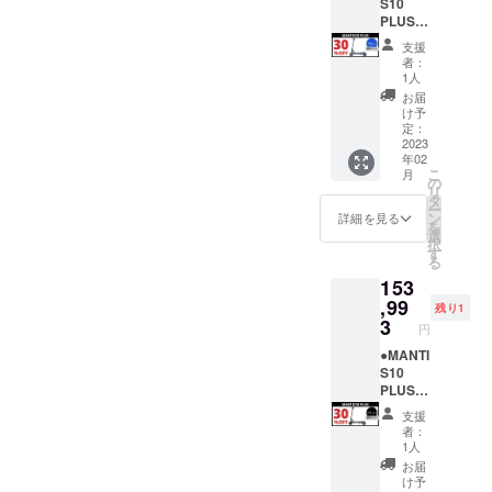
目標として
S10
PLUS＜
います。海
30％OF
支援
外では高品
F＞
者：
【各色
質でかっこ
1人
限定1
お届
よく便利な
台】
け予
ものが進ん
販売予
定：
定価格
2023
で使われて
年02
￥219,9
います。日
こ
月
90（税
の
リ
本でもを移
込）
タ
ー
→
ン
詳細を見る
動手段のメ
を
￥153,9
選
インとして
択
93（税
す
る
込・送
どんどん小
153
料込）
型電動モビ
※発送先
,99
残り1
リティを使
が北海
3
円
道・沖
うようにな
縄県・
●MANTI
り、良いも
離島に
S10
のが売ら
なる場
PLUS＜
合は、
30％OF
れ、電動
支援
追加送
F＞
者：
キックボー
料が必
【各色
1人
要で
限定1
ドは危ない
お届
す。配
台】
け予
おもちゃ、