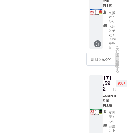
ついて
ます」
↓ ↓ ↓ ↓
す。
車（原
支援い
登録に
縄県・
S10
同意し
「当電
↓ 「当
※ 下記
付1種）
ただけ
必要な
離島に
PLUS
ます。
動キッ
プロ
の文章
となり
る方
原動機
なる場
＜
支援
↑ ↑ ↑ ↑
クボー
ジェク
をお読
ます。
へ、下
付自転
合は、
25％OF
者：
↑ ↑ ↑ ↑
ドは、
トの 支
みいた
※ 【備
記を必
車販売
追加送
F＞
1人
↑
原動機
援者 で
だき、
考欄】
ずお読
証明書
料が必
【各色
お届
付自転
ある私
ご理解
の記載
みくだ
は、
要で
限定1
け予
車（原
は、事
の上、
がない
さい＞
PDF形
す。配
台】 販
定：
付1種）
前にナ
ご同意
と支援
MANTI
式でご
送オプ
売予定
2023
年02
である
ンバー
される
ができ
S10
登録の
ション
価格
こ
月
という
プレー
場合
ませ
PLUSは
メール
を必ず
￥219,9
の
リ
ことを
ト登録
は、下
ん。ま
公道仕
アドレ
ご購入
90（税
タ
ー
理解し
と、自
記の文
た製品
様の電
ス宛に
下さい
込）
ン
詳細を見る
を
た上
賠責保
章を
をお送
動キッ
お送り
ブラッ
→
選
択
で、道
険へ加
【備考
りする
クボー
いたし
ク/オフ
￥164,9
す
る
路交通
入し、
欄】 へ
ことが
ドで
ます。
ロード
93（税
171
法を
実行者
コピー
できま
す。法
＝＝＝
タイ
込・送
守って
へ確認
＆ペー
せん。
律上、
＝＝ ＜
ヤ：1台
料込）
,59
残り2
安全に
写真を
ストし
個人情
原動機
MANTI
※ナン
※発送先
2
円
乗りま
送付し
てくだ
報は厳
付自転
S10
バープ
が北海
す」 上
ます」
さい。
守いた
車（原
PLUSに
レート
道・沖
●MANTI
記2点に
「当電
↓ ↓ ↓ ↓
しま
付1種）
興味を
登録に
縄県・
S10
ついて
動キッ
↓ ↓ ↓ ↓
す。
となり
持ちご
必要な
離島に
PLUS＜
同意し
クボー
↓ 「当
※ 下記
ます。
支援い
原動機
なる場
22％OF
支援
ます。
ドは、
プロ
の文章
※ 【備
ただけ
付自転
合は、
F＞
者：
↑ ↑ ↑ ↑
原動機
ジェク
をお読
考欄】
る方
車販売
追加送
【各色
0人
↑ ↑ ↑ ↑
付自転
トの 支
みいた
の記載
へ、下
証明書
料が必
限定2
お届
↑
車（原
援者 で
だき、
がない
記を必
は、
要で
台】 販
け予