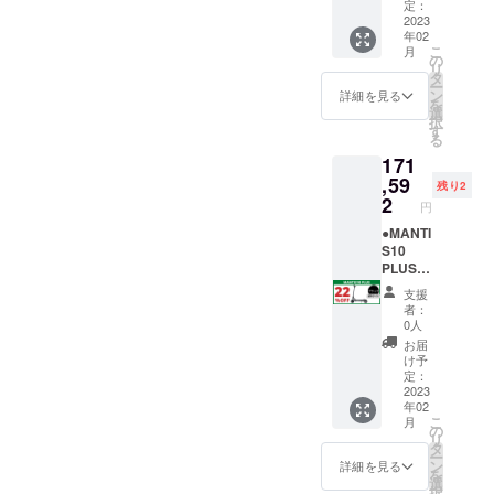
原動機
トの 支
だき、
の記載
みくだ
PDF形
送オプ
売予定
定：
付自転
援者 で
ご理解
がない
さい＞
式でご
ション
価格
2023
年02
車（原
ある私
の上、
と支援
MANTI
登録の
を必ず
￥219,9
こ
月
付1種）
は、事
ご同意
ができ
S10
メール
ご購入
90（税
の
リ
である
前にナ
される
ませ
PLUSは
アドレ
下さ
込）
タ
ー
という
ンバー
場合
ん。ま
公道仕
ス宛に
い。 ブ
→
ン
詳細を見る
を
ことを
プレー
は、下
た製品
様の電
お送り
ルー/標
￥171,5
選
択
理解し
ト登録
記の文
をお送
動キッ
いたし
準タイ
92（税
す
る
た上
と、自
章を
りする
クボー
ます。
ヤ：1台
込・送
171
で、道
賠責保
【備考
ことが
ドで
＝＝＝
※ナン
料込）
路交通
険へ加
欄】 へ
できま
す。法
＝＝ ＜
バープ
※発送先
,59
残り2
法を
入し、
コピー
せん。
律上、
MANTI
レート
が北海
2
円
守って
実行者
＆ペー
個人情
原動機
S10
登録に
道・沖
安全に
へ確認
ストし
報は厳
付自転
PLUSに
必要な
縄県・
●MANTI
乗りま
写真を
てくだ
守いた
車（原
興味を
原動機
離島に
S10
す」 上
送付し
さい。
しま
付1種）
持ちご
付自転
なる場
PLUS＜
記2点に
ます」
↓ ↓ ↓ ↓
す。
となり
支援い
車販売
合は、
22％OF
支援
ついて
「当電
↓ ↓ ↓ ↓
※ 下記
ます。
ただけ
証明書
追加送
F＞
者：
同意し
動キッ
↓ 「当
の文章
※ 【備
る方
は、
料が必
【各色
0人
ます。
クボー
プロ
をお読
考欄】
へ、下
PDF形
要で
限定2
お届
↑ ↑ ↑ ↑
ドは、
ジェク
みいた
の記載
記を必
式でご
す。配
台】 販
け予
↑ ↑ ↑ ↑
原動機
トの 支
だき、
がない
ずお読
登録の
送オプ
売予定
定：
↑
付自転
援者 で
ご理解
と支援
みくだ
メール
ション
価格
2023
年02
車（原
ある私
の上、
ができ
さい＞
アドレ
を必ず
￥219,9
こ
月
付1種）
は、事
ご同意
ませ
MANTI
ス宛に
ご購入
90（税
の
リ
である
前にナ
される
ん。ま
S10
お送り
下さ
込）
タ
ー
という
ンバー
場合
た製品
PLUSは
いたし
い。
→
ン
詳細を見る
を
ことを
プレー
は、下
をお送
公道仕
ます。
レッド/
￥171,5
選
択