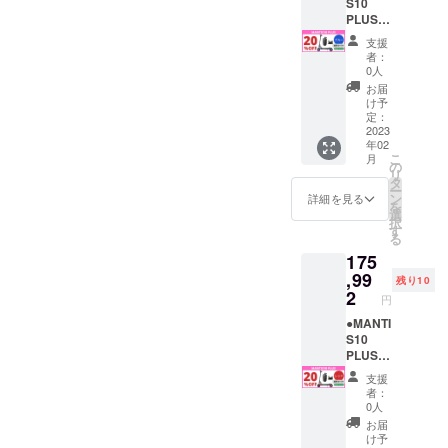
乗りま
写真を
さい。
守いた
付1種）
支援い
な原動
※発送先
S10
す」 上
送付し
↓ ↓ ↓ ↓
しま
となり
ただけ
機付自
が北海
PLUS
記2点に
ます」
↓ ↓ ↓ ↓
す。
ます。
る方
転車販
道・沖
＜
支援
ついて
「当電
↓ 「当
※ 下記
※ 【備
へ、下
売証明
縄県・
20％OF
者：
同意し
動キッ
プロ
の文章
考欄】
記を必
書は、
離島に
F＞
0人
ます。
クボー
ジェク
をお読
の記載
ずお読
PDF形
なる場
Ready
お届
↑ ↑ ↑ ↑
ドは、
トの 支
みいた
がない
みくだ
式でご
合は、
Go
け予
↑ ↑ ↑ ↑
原動機
援者 で
だき、
と支援
さい＞
登録の
追加送
Pack
定：
↑
付自転
ある私
ご理解
ができ
MANTI
メール
料が必
【各色
2023
年02
車（原
は、事
の上、
ませ
S10
アドレ
要で
限定10
こ
月
付1種）
前にナ
ご同意
ん。ま
PLUSは
ス宛に
す。配
台】 販
の
リ
である
ンバー
される
た製品
公道仕
お送り
送オプ
売予定
タ
ー
という
プレー
場合
をお送
様の電
いたし
ション
価格
ン
詳細を見る
を
ことを
ト登録
は、下
りする
動キッ
ます。
を必ず
￥219,9
選
択
理解し
と、自
記の文
ことが
クボー
＝＝＝
ご購入
90（税
す
る
た上
賠責保
章を
できま
ドで
＝＝ ＜
下さ
込）
175
で、道
険へ加
【備考
せん。
す。法
MANTI
い。 ブ
→
路交通
入し、
欄】 へ
個人情
律上、
S10
ラック/
￥175,9
,99
残り10
法を
実行者
コピー
報は厳
原動機
PLUSに
標準タ
92（税
2
円
守って
へ確認
＆ペー
守いた
付自転
興味を
イヤ ：
込・送
安全に
写真を
ストし
しま
車（原
持ちご
1台 撥
料込）
●MANTI
乗りま
送付し
てくだ
す。
付1種）
支援い
水バッ
※発送先
S10
す」 上
ます」
さい。
※ 下記
となり
ただけ
グ ：1
が北海
PLUS
記2点に
「当電
↓ ↓ ↓ ↓
の文章
ます。
る方
個 レン
道・沖
＜
支援
ついて
動キッ
↓ ↓ ↓ ↓
をお読
※ 【備
へ、下
チセッ
縄県・
20％OF
者：
同意し
クボー
↓ 「当
みいた
考欄】
記を必
ト：1個
離島に
F＞
0人
ます。
ドは、
プロ
だき、
の記載
ずお読
※ナン
なる場
Ready
お届
↑ ↑ ↑ ↑
原動機
ジェク
ご理解
がない
みくだ
バープ
合は、
Go
け予