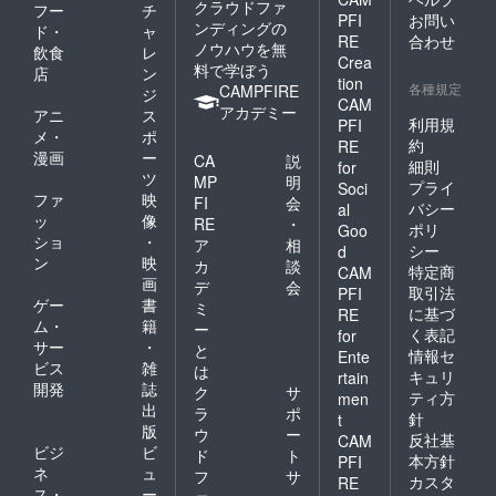
である
クラウドファ
フー
チ
PFI
お問い
という
ンディングの
ド・
ャ
ことを
RE
合わせ
ノウハウを無
飲食
レ
理解し
Crea
料で学ぼう
店
ン
た上
tion
各種規定
CAMPFIRE
で、道
ジ
CAM
路交通
アカデミー
アニ
ス
利用規
PFI
法を
メ・
ポ
約
守って
RE
漫画
ー
CA
説
安全に
細則
for
ツ
乗りま
MP
明
プライ
Soci
す」 上
ファ
映
FI
会
バシー
al
記2点に
ッ
像
RE
・
ポリ
Goo
ついて
ショ
・
ア
相
シー
d
同意し
ン
映
カ
談
ます。
特定商
CAM
画
デ
会
↑ ↑ ↑ ↑
取引法
PFI
ゲー
書
↑ ↑ ↑ ↑
ミ
に基づ
RE
↑
ム・
籍
ー
く表記
for
サー
・
と
情報セ
Ente
ビス
雑
は
キュリ
rtain
開発
誌
ク
サ
ティ方
men
出
ラ
ポ
針
t
版
ウ
ー
反社基
CAM
ビジ
ビ
ド
ト
本方針
PFI
ネ
ュ
フ
サ
カスタ
RE
ス・
ー