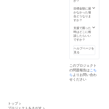
か？
ことを
プレー
場合
ませ
S10
す。 ※
理解し
ト登録
は、下
ん。ま
PLUSは
該当地
目標金額に届
た上
と、自
記の文
た製品
公道仕
域にお
かなかった場
で、道
賠責保
章を
をお送
様の電
届けの
合どうなりま
路交通
険へ加
【備考
りする
動キッ
場合、
すか？
法を
入し、
欄】 へ
ことが
クボー
本リ
守って
実行者
コピー
できま
ドで
ターン
支援で困った
安全に
へ確認
＆ペー
せん。
す。法
の購入
時はどこに相
乗りま
写真を
ストし
個人情
律上、
を確認
談したらいい
す」 上
送付し
てくだ
報は厳
原動機
できな
ですか？
記2点に
ます」
さい。
守いた
付自転
いと
ついて
「当電
↓ ↓ ↓ ↓
しま
車（原
キャン
同意し
動キッ
↓ ↓ ↓ ↓
す。
付1種）
ヘルプページを
セルと
ます。
クボー
↓ 「当
※ 下記
となり
見る
させて
↑ ↑ ↑ ↑
ドは、
プロ
の文章
ます。
いただ
↑ ↑ ↑ ↑
原動機
ジェク
をお読
※ 【備
く場合
↑
付自転
トの 支
みいた
考欄】
このプロジェクト
がござ
車（原
援者 で
だき、
の記載
の問題報告は
こち
いま
付1種）
ある私
ご理解
がない
す。 ※
ら
よりお問い合わ
である
は、事
の上、
と支援
本オプ
という
前にナ
ご同意
ができ
せください
ション
ことを
ンバー
される
ませ
のみ
理解し
プレー
場合
ん。ま
や、該
た上
ト登録
は、下
た製品
当地域
で、道
と、自
記の文
をお送
以外に
路交通
賠責保
章を
りする
お住い
法を
険へ加
【備考
ことが
トップ
>
の方は
守って
入し、
欄】 へ
できま
プロジェクトをさがす
>
このオ