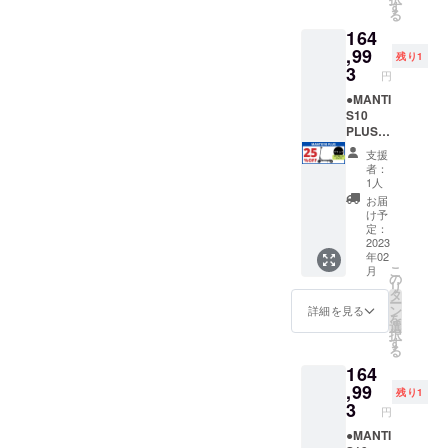
険へ加
【備考
できま
クボー
ます。
標準タ
￥164,9
す
る
入し、
欄】 へ
せん。
ドで
＝＝＝
イヤ：1
93（税
164
実行者
コピー
個人情
す。法
＝＝ ＜
台 ※ナ
込・送
へ確認
＆ペー
報は厳
律上、
MANTI
ンバー
料込）
,99
残り1
写真を
ストし
守いた
原動機
S10
プレー
※発送先
3
円
送付し
てくだ
しま
付自転
PLUSに
ト登録
が北海
ます」
さい。
す。
車（原
興味を
に必要
道・沖
●MANTI
「当電
↓ ↓ ↓ ↓
※ 下記
付1種）
持ちご
な原動
縄県・
S10
動キッ
↓ ↓ ↓ ↓
の文章
となり
支援い
機付自
離島に
PLUS
クボー
↓ 「当
をお読
ます。
ただけ
転車販
なる場
＜
支援
ドは、
プロ
みいた
※ 【備
る方
売証明
合は、
25％OF
者：
原動機
ジェク
だき、
考欄】
へ、下
書は、
追加送
F＞
1人
付自転
トの 支
ご理解
の記載
記を必
PDF形
料が必
【各色
お届
車（原
援者 で
の上、
がない
ずお読
式でご
要で
限定1
け予
付1種）
ある私
ご同意
と支援
みくだ
登録の
す。配
台】 販
定：
である
は、事
される
ができ
さい＞
メール
送オプ
売予定
2023
年02
という
前にナ
場合
ませ
MANTI
アドレ
ション
価格
こ
月
ことを
ンバー
は、下
ん。ま
S10
ス宛に
を必ず
￥219,9
の
リ
理解し
プレー
記の文
た製品
PLUSは
お送り
ご購入
90（税
タ
ー
た上
ト登録
章を
をお送
公道仕
いたし
下さい
込）
ン
詳細を見る
を
で、道
と、自
【備考
りする
様の電
ます。
ブルー/
→
選
択
路交通
賠責保
欄】 へ
ことが
動キッ
＝＝＝
オフ
￥164,9
す
る
法を
険へ加
コピー
できま
クボー
＝＝ ＜
ロード
93（税
164
守って
入し、
＆ペー
せん。
ドで
MANTI
タイ
込・送
安全に
実行者
ストし
個人情
す。法
S10
ヤ：1台
料込）
,99
残り1
乗りま
へ確認
てくだ
報は厳
律上、
PLUSに
※ナン
※発送先
3
円
す」 上
写真を
さい。
守いた
原動機
興味を
バープ
が北海
記2点に
送付し
↓ ↓ ↓ ↓
しま
付自転
持ちご
レート
道・沖
●MANTI