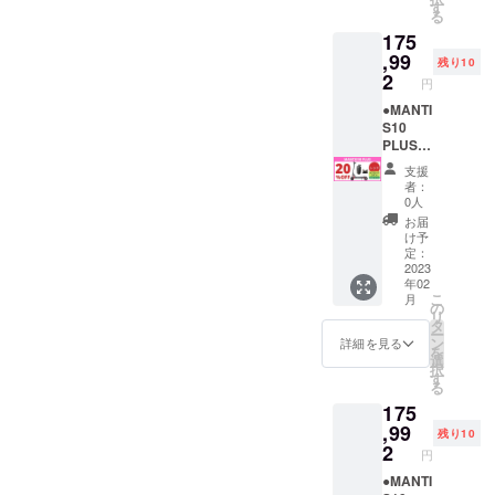
理解し
賠責保
【備考
ことが
記を必
は、
ご購入
90（税
す
る
た上
険へ加
欄】 へ
できま
ずお読
PDF形
下さ
込）
175
で、道
入し、
コピー
せん。
みくだ
式でご
い。
→
路交通
実行者
＆ペー
個人情
さい＞
登録の
レッド/
￥175,9
,99
残り10
法を
へ確認
ストし
報は厳
MANTI
メール
標準タ
92（税
2
円
守って
写真を
てくだ
守いた
S10
アドレ
イヤ ：
込・送
安全に
送付し
さい。
しま
PLUSは
ス宛に
1台 撥
料込）
●MANTI
乗りま
ます」
↓ ↓ ↓ ↓
す。
公道仕
お送り
水バッ
※発送先
S10
す」 上
「当電
↓ ↓ ↓ ↓
※ 下記
様の電
いたし
グ ：1
が北海
PLUS
記2点に
動キッ
↓ 「当
の文章
動キッ
ます。
個 レン
道・沖
＜
支援
ついて
クボー
プロ
をお読
クボー
＝＝＝
チセッ
縄県・
20％OF
者：
同意し
ドは、
ジェク
みいた
ドで
＝＝ ＜
ト：1個
離島に
F＞
0人
ます。
原動機
トの 支
だき、
す。法
MANTI
※ナン
なる場
Ready
お届
↑ ↑ ↑ ↑
付自転
援者 で
ご理解
律上、
S10
バープ
合は、
Go
け予
↑ ↑ ↑ ↑
車（原
ある私
の上、
原動機
PLUSに
レート
追加送
Pack
定：
↑
付1種）
は、事
ご同意
付自転
興味を
登録に
料が必
【各色
2023
年02
である
前にナ
される
車（原
持ちご
必要な
要で
限定10
こ
月
という
ンバー
場合
付1種）
支援い
原動機
す。配
台】 販
の
リ
ことを
プレー
は、下
となり
ただけ
付自転
送オプ
売予定
タ
ー
理解し
ト登録
記の文
ます。
る方
車販売
ション
価格
ン
詳細を見る
を
た上
と、自
章を
※ 【備
へ、下
証明書
を必ず
￥219,9
選
択
で、道
賠責保
【備考
考欄】
記を必
は、
ご購入
90（税
す
る
路交通
険へ加
欄】 へ
の記載
ずお読
PDF形
下さ
込）
175
法を
入し、
コピー
がない
みくだ
式でご
い。 ブ
→
守って
実行者
＆ペー
と支援
さい＞
登録の
ルー/オ
￥175,9
,99
残り10
安全に
へ確認
ストし
ができ
MANTI
メール
フロー
92（税
2
円
乗りま
写真を
てくだ
ませ
S10
アドレ
ドタイ
込・送
す」 上
送付し
さい。
ん。ま
PLUSは
ス宛に
ヤ ：1
料込）
●MANTI