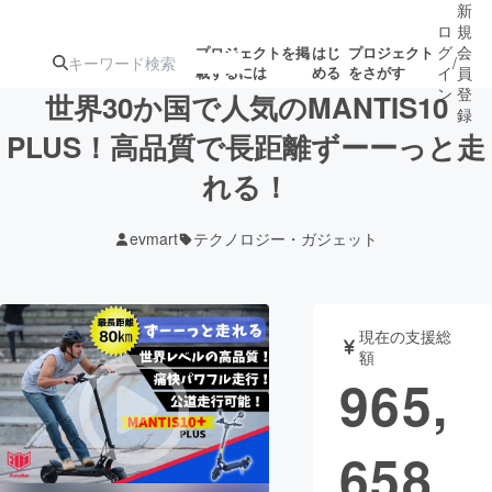
新
ロ
規
グ
会
プロジェクトを掲
はじ
プロジェクト
/
載するには
める
をさがす
イ
員
ン
登
世界30か国で人気のMANTIS10
録
PLUS！高品質で長距離ずーーっと走
れる！
人気のプロ
注目のリ
注目の新着プロ
募集終了が近いプ
もうすぐ公開
ジェクト
ターン
ジェクト
ロジェクト
されます
evmart
テクノロジー・ガジェット
アート・写真
音楽
現在の支援総
テクノロジー・ガジェット
ゲーム・サ
額
965,
映像・映画
書籍・雑誌
658
ビジネス・起業
チャレンジ