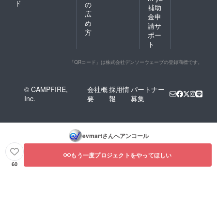
ド
の
補助
広
金申
め
請サ
方
ポー
ト
「QRコード」は株式会社デンソーウェーブの登録商標です。
© CAMPFIRE,
会社概
採用情
パートナー
Inc.
要
報
募集
evmart
さんへアンコール
もう一度プロジェクトをやってほしい
60