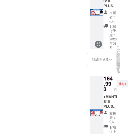
となり
支援い
機付自
縄県・
S10
ます。
ただけ
転車販
離島に
PLUS
※ 【備
る方
売証明
なる場
＜
支援
考欄】
へ、下
書は、
合は、
25％OF
者：
の記載
記を必
PDF形
追加送
F＞
0人
がない
ずお読
式でご
料が必
【各色
お届
と支援
みくだ
登録の
要で
限定1
け予
ができ
さい＞
メール
す。配
台】 販
定：
ませ
MANTI
アドレ
送オプ
売予定
2023
年02
ん。ま
S10
ス宛に
ション
価格
こ
月
た製品
PLUSは
お送り
を必ず
￥219,9
の
リ
をお送
公道仕
いたし
ご購入
90（税
タ
ー
りする
様の電
ます。
下さい
込）
ン
詳細を見る
を
ことが
動キッ
＝＝＝
ブルー/
→
選
択
できま
クボー
＝＝ ＜
標準タ
￥164,9
す
る
せん。
ドで
MANTI
イヤ：1
93（税
164
個人情
す。法
S10
台 ※ナ
込・送
報は厳
律上、
PLUSに
ンバー
料込）
,99
残り1
守いた
原動機
興味を
プレー
※発送先
3
円
しま
付自転
持ちご
ト登録
が北海
す。
車（原
支援い
に必要
道・沖
●MANTI
※ 下記
付1種）
ただけ
な原動
縄県・
S10
の文章
となり
る方
機付自
離島に
PLUS
をお読
ます。
へ、下
転車販
なる場
＜
支援
みいた
※ 【備
記を必
売証明
合は、
25％OF
者：
だき、
考欄】
ずお読
書は、
追加送
F＞
0人
ご理解
の記載
みくだ
PDF形
料が必
【各色
お届
の上、
がない
さい＞
式でご
要で
限定1
け予