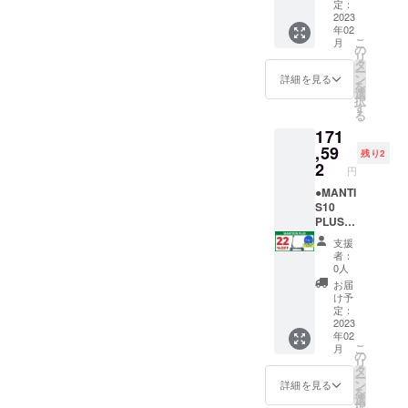
付1種）
ある私
ご理解
と支援
ずお読
PDF形
す。配
売予定
定：
である
は、事
の上、
ができ
みくだ
式でご
送オプ
価格
2023
年02
という
前にナ
ご同意
ませ
さい＞
登録の
ション
￥219,9
こ
月
ことを
ンバー
される
ん。ま
MANTI
メール
を必ず
90（税
の
リ
理解し
プレー
場合
た製品
S10
アドレ
ご購入
込）
タ
ー
た上
ト登録
は、下
をお送
PLUSは
ス宛に
下さい
→
ン
詳細を見る
を
で、道
と、自
記の文
りする
公道仕
お送り
レッド/
￥171,5
選
択
路交通
賠責保
章を
ことが
様の電
いたし
オフ
92（税
す
る
法を
険へ加
【備考
できま
動キッ
ます。
ロード
込・送
171
守って
入し、
欄】 へ
せん。
クボー
＝＝＝
タイヤ
料込）
安全に
実行者
コピー
個人情
ドで
＝＝ ＜
：1台 ※
※発送先
,59
残り2
乗りま
へ確認
＆ペー
報は厳
す。法
MANTI
ナン
が北海
2
円
す」 上
写真を
ストし
守いた
律上、
S10
バープ
道・沖
記2点に
送付し
てくだ
しま
原動機
PLUSに
レート
縄県・
●MANTI
ついて
ます」
さい。
す。
付自転
興味を
登録に
離島に
S10
同意し
「当電
↓ ↓ ↓ ↓
※ 下記
車（原
持ちご
必要な
なる場
PLUS＜
ます。
動キッ
↓ ↓ ↓ ↓
の文章
付1種）
支援い
原動機
合は、
22％OF
支援
↑ ↑ ↑ ↑
クボー
↓ 「当
をお読
となり
ただけ
付自転
追加送
F＞
者：
↑ ↑ ↑ ↑
ドは、
プロ
みいた
ます。
る方
車販売
料が必
【各色
0人
↑
原動機
ジェク
だき、
※ 【備
へ、下
証明書
要で
限定2
お届
付自転
トの 支
ご理解
考欄】
記を必
は、
す。配
台】 販
け予
車（原
援者 で
の上、
の記載
ずお読
PDF形
送オプ
売予定
定：
付1種）
ある私
ご同意
がない
みくだ
式でご
ション
価格
2023
年02
である
は、事
される
と支援
さい＞
登録の
を必ず
￥219,9
こ
月
という
前にナ
場合
ができ
MANTI
メール
ご購入
90（税
の
リ
ことを
ンバー
は、下
ませ
S10
アドレ
下さ
込）
タ
ー
理解し
プレー
記の文
ん。ま
PLUSは
ス宛に
い。 ブ
→
ン
詳細を見る
を
た上
ト登録
章を
た製品
公道仕
お送り
ラック/
￥171,5
選
択