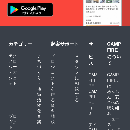
ます。
動キッ
↓ 「当
↑ ↑ ↑ ↑
クボー
プロ
↑ ↑ ↑ ↑
ドは、
ジェク
↑
原動機
トの 支
付自転
援者 で
車（原
ある私
付1種）
は、事
である
前にナ
という
ンバー
ことを
プレー
カテゴリー
起案サポート
サ
CAMP
理解し
ト登録
ー
FIRE
た上
と、自
テク
ま
プ
ス
ビ
につい
で、道
賠責保
ノロ
ち
ロ
タ
路交通
険へ加
ス
て
法を
入し、
ジー
づ
ジ
ッ
守って
実行者
・ガ
く
ェ
フ
CAM
CAMP
安全に
へ確認
ジェ
り
ク
に
乗りま
写真を
PFI
FIREと
ット
・
ト
相
す」 上
送付し
RE
は
地
を
談
記2点に
ます」
CAM
あんし
ついて
「当電
域
作
す
PFI
ん・安
同意し
動キッ
活
る
る
RE
全への
ます。
クボー
性
資
コ
取り組
↑ ↑ ↑ ↑
ドは、
化
料
↑ ↑ ↑ ↑
原動機
ミュ
み
プロ
音
請
↑
付自転
ニ
ニュー
ダク
楽
求
車（原
ティ
ス
付1種）
ト
CAM
ヘルプ