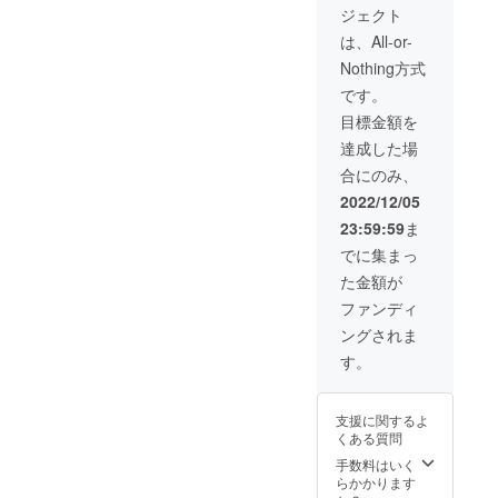
キャン
ドは、
ジェク
みいた
※ 【備
る方
車販売
ジェクト
望され
セルと
原動機
トの 支
だき、
考欄】
へ、下
証明書
る方
させて
付自転
援者 で
ご理解
の記載
記を必
は、
は、All-or-
は、製
いただ
車（原
ある私
の上、
がない
ずお読
PDF形
Nothing方式
品と一
く場合
付1種）
は、事
ご同意
と支援
みくだ
式でご
緒にこ
がござ
である
前にナ
される
ができ
さい＞
登録の
です。
のオプ
いま
という
ンバー
場合
ませ
MANTI
メール
目標金額を
ション
す。 ※
ことを
プレー
は、下
ん。ま
S10
アドレ
のご購
本オプ
理解し
ト登録
記の文
た製品
PLUSは
ス宛に
達成した場
入が必
ション
た上
と、自
章を
をお送
公道仕
お送り
合にのみ、
要で
のみ
で、道
賠責保
【備考
りする
様の電
いたし
す。 ※
や、該
路交通
険へ加
欄】 へ
ことが
動キッ
ます。
2022/12/05
当製品
当地域
法を
入し、
コピー
できま
クボー
＝＝＝
23:59:59
ま
はバッ
以外に
守って
実行者
＆ペー
せん。
ドで
＝＝ ＜
テリー
お住い
安全に
へ確認
ストし
個人情
す。法
MANTI
でに集まっ
搭載の
の方は
乗りま
写真を
てくだ
報は厳
律上、
S10
た金額が
ため航
このオ
す」 上
送付し
さい。
守いた
原動機
PLUSに
空便の
プショ
記2点に
ます」
↓ ↓ ↓ ↓
しま
付自転
興味を
ファンディ
み利用
ンを購
ついて
「当電
↓ ↓ ↓ ↓
す。
車（原
持ちご
ングされま
とな
入する
同意し
動キッ
↓ 「当
※ 下記
付1種）
支援い
り、恐
ことは
ます。
クボー
プロ
の文章
となり
ただけ
す。
れ入り
できま
↑ ↑ ↑ ↑
ドは、
ジェク
をお読
ます。
る方
ますが
せん。
↑ ↑ ↑ ↑
原動機
トの 支
みいた
※ 【備
へ、下
別途配
ご注意
↑
付自転
援者 で
だき、
考欄】
記を必
支援に関するよ
送料の
くださ
車（原
ある私
ご理解
の記載
ずお読
くある質問
ご負担
い。
付1種）
は、事
の上、
がない
みくだ
をお願
手数料はいく
である
前にナ
ご同意
と支援
さい＞
いして
らかかります
という
ンバー
される
ができ
MANTI
おりま