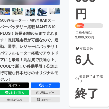
円
まちづくり・地域活性化
500Wモーター・48V/18Ahスー
CAMPFIRE for Social Good
CAMPFIRE Creation
32%
パーバッテリー搭載 MANTIS10
CAMPFIREふるさと納税
machi-ya
コミュニティ
目標金額は
PLUS！超長距離80㎞まで走れま
3,000,000円
す！長距離走行が可能なので、通
勤、通学、レジャーにバッチリ！
支援者数
パワフルモーター搭載でアウトド
6
人
アにも最適！高品質で快適な上、
COOLで新しい移動手段！公道走
行可能な日本だけのオリジナルモ
募集終了まで残
デル！
り
ポスト
シェア
終了
LINEで送る
URLコピー
埋め込み
QRコード