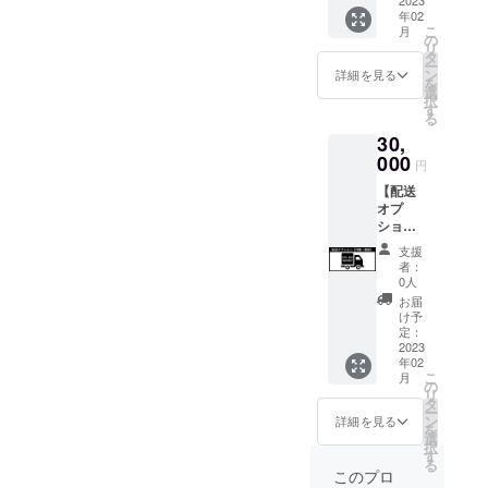
様向け
車（原
ストし
報は厳
原動機
S10
※ナン
追加送
年02
の追加
付1種）
てくだ
守いた
付自転
PLUSに
バープ
料が必
こ
月
送料で
である
さい。
しま
車（原
興味を
レート
要で
の
リ
す。 該
という
↓ ↓ ↓ ↓
す。
付1種）
持ちご
登録に
す。配
タ
ー
当地域
ことを
↓ ↓ ↓ ↓
※ 下記
となり
支援い
必要な
送オプ
ン
詳細を見る
を
へ発送
理解し
↓ 「当
の文章
ます。
ただけ
原動機
ション
選
択
をご希
た上
プロ
をお読
※ 【備
る方
付自転
を必ず
す
る
望され
で、道
ジェク
みいた
考欄】
へ、下
車販売
ご購入
30,
る方
路交通
トの 支
だき、
の記載
記を必
証明書
下さ
は、製
000
法を
援者 で
ご理解
がない
ずお読
は、
い。 ブ
円
品と一
守って
ある私
の上、
と支援
みくだ
PDF形
ラック/
【配送
緒にこ
安全に
は、事
ご同意
ができ
さい＞
式でご
オフ
オプ
のオプ
乗りま
前にナ
される
ませ
MANTI
登録の
ロード
ショ
ション
す」 上
ンバー
場合
ん。ま
S10
メール
タイヤ
ン】沖
のご購
記2点に
プレー
は、下
た製品
PLUSは
アドレ
：1台
支援
縄・離
入が必
ついて
ト登録
記の文
をお送
公道仕
ス宛に
撥水
者：
島 追加
要で
同意し
と、自
章を
りする
様の電
お送り
バッグ
0人
送料
す。 ※
ます。
賠責保
【備考
ことが
動キッ
いたし
：1個
お届
「沖
該当地
↑ ↑ ↑ ↑
険へ加
欄】 へ
できま
クボー
ます。
レンチ
け予
縄・離
域にお
定：
↑ ↑ ↑ ↑
入し、
コピー
せん。
ドで
＝＝＝
セッ
島」の
2023
届けの
↑
実行者
＆ペー
個人情
す。法
＝＝ ＜
ト：1個
年02
お客様
場合、
へ確認
ストし
報は厳
律上、
MANTI
※ナン
こ
月
向けの
本リ
の
写真を
てくだ
守いた
原動機
S10
バープ
リ
追加送
ターン
タ
送付し
さい。
しま
付自転
PLUSに
レート
ー
料で
の購入
ン
ます」
↓ ↓ ↓ ↓
す。
車（原
興味を
登録に
詳細を見る
を
す。 該
を確認
選
「当電
↓ ↓ ↓ ↓
※ 下記
付1種）
持ちご
必要な
択
当地域
できな
す
動キッ
↓ 「当
の文章
となり
支援い
原動機
る
へ発送
いと
クボー
プロ
をお読
ます。
ただけ
付自転
このプロ
をご希