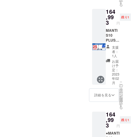
＝＝ ＜
タイ
93（税
す
る
MANTI
ヤ：1台
込・送
164
S10
※ナン
料込）
PLUSに
バープ
※発送先
,99
残り1
興味を
レート
が北海
3
円
持ちご
登録に
道・沖
支援い
必要な
縄県・
MANTI
ただけ
原動機
離島に
S10
る方
付自転
なる場
PLUS
へ、下
車販売
合は、
＜
支援
記を必
証明書
追加送
25％OF
者：
ずお読
は、
料が必
F＞
1人
みくだ
PDF形
要で
【各色
お届
さい＞
式でご
す。配
限定1
け予
MANTI
登録の
送オプ
台】
定：
S10
メール
ション
販売予
2023
年02
PLUSは
アドレ
を必ず
定価格
こ
月
公道仕
ス宛に
ご購入
￥219,9
の
リ
様の電
お送り
下さい
90（税
タ
ー
動キッ
いたし
レッド/
込）
ン
詳細を見る
を
クボー
ます。
標準タ
→
選
択
ドで
＝＝＝
イヤ：1
￥164,9
す
る
す。法
＝＝ ＜
台 ※ナ
93（税
164
律上、
MANTI
ンバー
込・送
原動機
S10
プレー
料込）
,99
残り1
付自転
PLUSに
ト登録
※発送先
3
円
車（原
興味を
に必要
が北海
付1種）
持ちご
な原動
道・沖
●MANTI