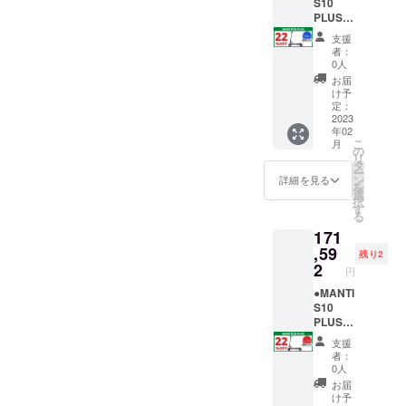
す」 上
ます」
てくだ
守いた
付自転
興味を
必要な
離島に
S10
記2点に
「当電
さい。
しま
車（原
持ちご
原動機
なる場
PLUS＜
ついて
動キッ
↓ ↓ ↓ ↓
す。
付1種）
支援い
付自転
合は、
22％OF
支援
同意し
クボー
↓ ↓ ↓ ↓
※ 下記
となり
ただけ
車販売
追加送
F＞
者：
ます。
ドは、
↓ 「当
の文章
ます。
る方
証明書
料が必
【各色
0人
↑ ↑ ↑ ↑
原動機
プロ
をお読
※ 【備
へ、下
は、
要で
限定2
お届
↑ ↑ ↑ ↑
付自転
ジェク
みいた
考欄】
記を必
PDF形
す。配
台】 販
け予
↑
車（原
トの 支
だき、
の記載
ずお読
式でご
送オプ
売予定
定：
付1種）
援者 で
ご理解
がない
みくだ
登録の
ション
価格
2023
年02
である
ある私
の上、
と支援
さい＞
メール
を必ず
￥219,9
こ
月
という
は、事
ご同意
ができ
MANTI
アドレ
ご購入
90（税
の
リ
ことを
前にナ
される
ませ
S10
ス宛に
下さ
込）
タ
ー
理解し
ンバー
場合
ん。ま
PLUSは
お送り
い。
→
ン
詳細を見る
を
た上
プレー
は、下
た製品
公道仕
いたし
レッド/
￥171,5
選
択
で、道
ト登録
記の文
をお送
様の電
ます。
オフ
92（税
す
る
路交通
と、自
章を
りする
動キッ
＝＝＝
ロード
込・送
171
法を
賠責保
【備考
ことが
クボー
＝＝ ＜
タイ
料込）
守って
険へ加
欄】 へ
できま
ドで
MANTI
ヤ：1台
※発送先
,59
残り2
安全に
入し、
コピー
せん。
す。法
S10
※ナン
が北海
2
円
乗りま
実行者
＆ペー
個人情
律上、
PLUSに
バープ
道・沖
す」 上
へ確認
ストし
報は厳
原動機
興味を
レート
縄県・
●MANTI
記2点に
写真を
てくだ
守いた
付自転
持ちご
登録に
離島に
S10
ついて
送付し
さい。
しま
車（原
支援い
必要な
なる場
PLUS＜
同意し
ます」
↓ ↓ ↓ ↓
す。
付1種）
ただけ
原動機
合は、
22％OF
支援
ます。
「当電
↓ ↓ ↓ ↓
※ 下記
となり
る方
付自転
追加送
F＞
者：
↑ ↑ ↑ ↑
動キッ
↓ 「当
の文章
ます。
へ、下
車販売
料が必
【各色
0人
↑ ↑ ↑ ↑
クボー
プロ
をお読
※ 【備
記を必
証明書
要で
限定2
お届
↑
ドは、
ジェク
みいた
考欄】
ずお読
は、
す。配
台】 販
け予