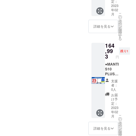
ご同意
と支援
MANTI
登録の
す。配
台】 販
定：
される
ができ
S10
メール
送オプ
売予定
2023
年02
場合
ませ
PLUSは
アドレ
ション
価格
こ
月
は、下
ん。ま
公道仕
ス宛に
を必ず
￥219,9
の
リ
記の文
た製品
様の電
お送り
ご購入
90（税
タ
ー
章を
をお送
動キッ
いたし
下さい
込）
ン
詳細を見る
を
【備考
りする
クボー
ます。
ブラッ
→
選
択
欄】 へ
ことが
ドで
＝＝＝
ク/標準
￥164,9
す
る
コピー
できま
す。法
＝＝ ＜
タイ
93（税
164
＆ペー
せん。
律上、
MANTI
ヤ：1台
込・送
ストし
個人情
原動機
S10
※ナン
料込）
,99
残り1
てくだ
報は厳
付自転
PLUSに
バープ
※発送先
3
円
さい。
守いた
車（原
興味を
レート
が北海
↓ ↓ ↓ ↓
しま
付1種）
持ちご
登録に
道・沖
●MANTI
↓ ↓ ↓ ↓
す。
となり
支援い
必要な
縄県・
S10
↓ 「当
※ 下記
ます。
ただけ
原動機
離島に
PLUS
プロ
の文章
※ 【備
る方
付自転
なる場
＜
支援
ジェク
をお読
考欄】
へ、下
車販売
合は、
25％OF
者：
トの 支
みいた
の記載
記を必
証明書
追加送
F＞
0人
援者 で
だき、
がない
ずお読
は、
料が必
【各色
お届
ある私
ご理解
と支援
みくだ
PDF形
要で
限定1
け予
は、事
の上、
ができ
さい＞
式でご
す。配
台】 販
定：
前にナ
ご同意
ませ
MANTI
登録の
送オプ
売予定
2023
年02
ンバー
される
ん。ま
S10
メール
ション
価格
こ
月
プレー
場合
た製品
PLUSは
アドレ
を必ず
￥219,9
の
リ
ト登録
は、下
をお送
公道仕
ス宛に
ご購入
90（税
タ
ー
と、自
記の文
りする
様の電
お送り
下さい
込）
ン
詳細を見る
を
賠責保
章を
ことが
動キッ
いたし
レッド/
→
選
択