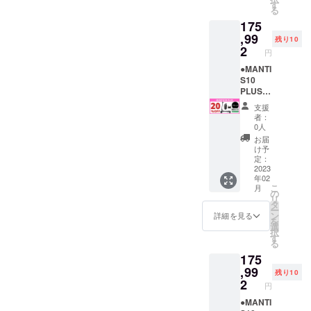
理解し
ト登録
記の文
りする
様の電
＝＝＝
標準タ
92（税
す
る
た上
と、自
章を
ことが
動キッ
＝＝ ＜
イヤ：1
込・送
175
で、道
賠責保
【備考
できま
クボー
MANTI
台 ※ナ
料込）
路交通
険へ加
欄】 へ
せん。
ドで
S10
ンバー
※発送先
,99
残り10
法を
入し、
コピー
個人情
す。法
PLUSに
プレー
が北海
2
円
守って
実行者
＆ペー
報は厳
律上、
興味を
ト登録
道・沖
安全に
へ確認
ストし
守いた
原動機
持ちご
に必要
縄県・
●MANTI
乗りま
写真を
てくだ
しま
付自転
支援い
な原動
離島に
S10
す」 上
送付し
さい。
す。
車（原
ただけ
機付自
なる場
PLUS
記2点に
ます」
↓ ↓ ↓ ↓
※ 下記
付1種）
る方
転車販
合は、
＜
支援
ついて
「当電
↓ ↓ ↓ ↓
の文章
となり
へ、下
売証明
追加送
20％OF
者：
同意し
動キッ
↓ 「当
をお読
ます。
記を必
書は、
料が必
F＞
0人
ます。
クボー
プロ
みいた
※ 【備
ずお読
PDF形
要で
Ready
お届
↑ ↑ ↑ ↑
ドは、
ジェク
だき、
考欄】
みくだ
式でご
す。配
Go
け予
↑ ↑ ↑ ↑
原動機
トの 支
ご理解
の記載
さい＞
登録の
送オプ
Pack
定：
↑
付自転
援者 で
の上、
がない
MANTI
メール
ション
【各色
2023
年02
車（原
ある私
ご同意
と支援
S10
アドレ
を必ず
限定10
こ
月
付1種）
は、事
される
ができ
PLUSは
ス宛に
ご購入
台】 販
の
リ
である
前にナ
場合
ませ
公道仕
お送り
下さ
売予定
タ
ー
という
ンバー
は、下
ん。ま
様の電
いたし
い。 ブ
価格
ン
詳細を見る
を
ことを
プレー
記の文
た製品
動キッ
ます。
ラック/
￥219,9
選
択
理解し
ト登録
章を
をお送
クボー
＝＝＝
標準タ
90（税
す
る
た上
と、自
【備考
りする
ドで
＝＝ ＜
イヤ：1
込）
175
で、道
賠責保
欄】 へ
ことが
す。法
MANTI
台 ※ナ
→
路交通
険へ加
コピー
できま
律上、
S10
ンバー
￥175,9
,99
残り10
法を
入し、
＆ペー
せん。
原動機
PLUSに
プレー
92（税
2
円
守って
実行者
ストし
個人情
付自転
興味を
ト登録
込・送
安全に
へ確認
てくだ
報は厳
車（原
持ちご
に必要
料込）
●MANTI