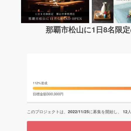
那覇市松山に1日8名限
112
%達成
目標金額
300,000
円
このプロジェクトは、
2022/11/25
に募集を開始し、
12