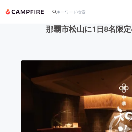
那覇市松山に1日8名限
人気のプロジェクト
アート・写真
テクノロジー・ガジェット
映像・映画
ビジネス・起業