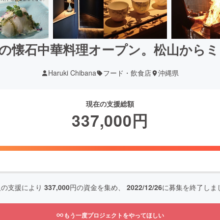
定の懐石中華料理オープン。松山から
Haruki Chibana
フード・飲食店
沖縄県
現在の支援総額
337,000
円
人の支援により
337,000
円の資金を集め、
2022/12/26
に募集を終了しま
もう一度プロジェクトをやってほしい