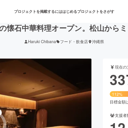
プロジェクトを掲載するには
はじめる
プロジェクトをさがす
定の懐石中華料理オープン。松山から
Haruki Chibana
フード・飲食店
沖縄県
注目のリターン
注目の新着プロジェクト
募集終了が近いプロジェクト
も
現在の
音楽
舞台・パフォーマンス
33
ゲーム・サービス開発
フード・飲食店
112%
書籍・雑誌出版
アニメ・漫画
目標金額は3
支援者
チャレンジ
ビューティー・ヘルスケ
12