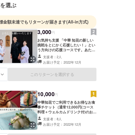
を選ぶ
標金額未達でもリターンが届きます
(All-in方式)
3,000
円
お気持ち支援 「中華 知花の新しい
挑戦をとにかく応援したい！」とい
う方向けの応援コースです。あたた
かいご支援、宜しくお願いします！
支援者：2人
感謝の気持ちはお礼のハガキにて手
お届け予定：2022年12月
書きメッセージを添えてお伝えしま
す。 ・受け渡し方法：ハガキでお送
りします。
このリターンを選択する
る
10,000
円
中華知花でご利用できるお得なお食
事チケット（通常12,000円(コース
料理＋ウェルカムドリンク付)のお料
理が10,000円） ・有効期限：2022
支援者：8人
年12月〜2023年5月（日曜を除く）
お届け予定：2022年12月
・受け渡し方法：メールでお送りし
ます。ご来店時に画面を確認致しま