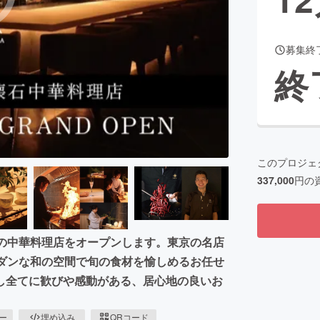
募集終
CAMPFIRE for Social Good
CAMPFIRE Creation
終
CAMPFIREふるさと納税
machi-ya
コミュニティ
このプロジェ
337,000
円の
ーの中華料理店をオープンします。東京の名店
モダンな和の空間で旬の食材を愉しめるお任せ
し全てに歓びや感動がある、居心地の良いお
ピー
埋め込み
QRコード