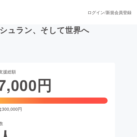
ログイン
/
新規会員登録
ミシュラン、そして世界へ
うすぐ公開されます
支援総額
プロダクト
7,000
円
ファッション
スポーツ
00,000円
数
ア
ソーシャルグッド
人