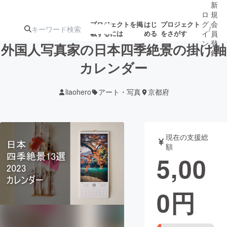
新
ロ
規
グ
会
プロジェクトを掲
はじ
プロジェクト
/
載するには
める
をさがす
イ
員
ン
登
外国人写真家の日本四季絶景の掛け軸
録
カレンダー
人気のプロ
注目のリ
注目の新着プロ
募集終了が近いプ
もうすぐ公開
liaohero
アート・写真
京都府
ジェクト
ターン
ジェクト
ロジェクト
されます
アート・写真
音楽
現在の支援総
額
5,00
テクノロジー・ガジェット
ゲーム・サ
0
円
映像・映画
書籍・雑誌
ビジネス・起業
チャレンジ