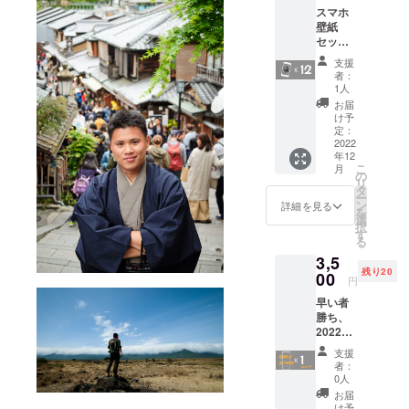
スマホ
壁紙
セット
（12
支援
枚）
者：
Cellpho
1人
ne wall
お届
paper
け予
/lock
定：
screen
2022
年12
pack
こ
月
(12 pics
の
リ
from
タ
ー
the
ン
詳細を見る
を
calenda
選
択
r )!! 携
す
る
帯電話
3,5
画面用
残り20
写真
00
円
ファイ
早い者
ル 12枚!
勝ち、
(カレン
2022年
ダーに
末の納
ある写
支援
品保証
真)
者：
のカレ
1080 x
0人
ンダー
1920 ダ
お届
×1冊
ウン
け予