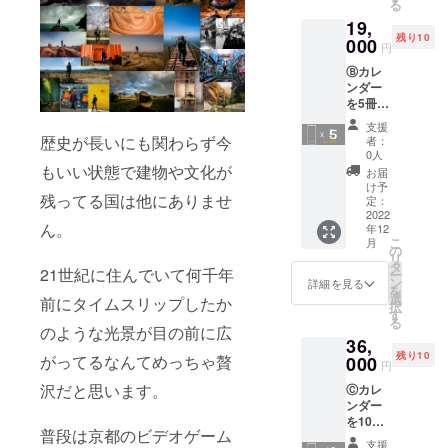
る
19,
残り10
000
円
Ⓑカレ
ンダー
を5冊差
し上
支援
げ、私
歴史が長いにも関わらず今
者：
はあな
0人
たに永
もいい状態で建物や文化が
お届
遠に感
け予
残ってる国は他にありませ
謝して
定：
ます
2022
ん。
年12
→
こ
月
19000
の
リ
（定価
タ
21世紀に住んでいて何千年
ー
5％オ
ン
詳細を見る
を
フ) 5
選
前にタイムスリップしたか
択
2023
す
る
calenda
のような光景が目の前に広
36,
rs with
残り10
がってるなんてめっちゃ贅
5%
000
円
off!!!
沢だと思います。
Ⓒカレ
ンダー
を10冊
普段は京都のビデオゲーム
差し上
支援