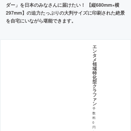
ダー」を日本のみなさんに届けたい！ 【縦680mm×横
297mm】の迫力たっぷりの大判サイズに印刷された絶景
を自宅にいながら堪能できます。
エ
ン
タ
メ
領
域
特
化
型
ク
ラ
フ
ァ
ン
手
数
料
0
円