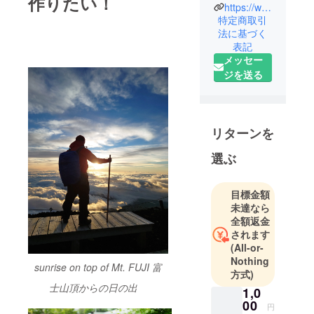
作りたい！
https://www.instagram.com/hero_in_japan/
特定商取引
法に基づく
表記
メッセー
ジを送る
リターンを
選ぶ
目標金額
未達なら
全額返金
されます
(All-or-
Nothing
sunrise on top of Mt. FUJI 富
方式)
士山頂からの日の出
1,0
00
円