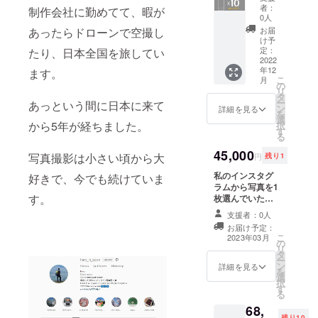
げ、私
者：
制作会社に勤めてて、暇が
はあな
0人
たに永
あったらドローンで空撮し
お届
遠に感
け予
謝して
定：
たり、日本全国を旅してい
ます
2022
年12
ます。
→
こ
月
36000
の
リ
円（定
タ
ー
あっという間に日本に来て
価10％
ン
詳細を見る
を
オフ)
選
から5年が経ちました。
択
2023
す
る
calenda
rs with
45,000
写真撮影は小さい頃から大
円
残り1
10%
off!!!
私のインスタグ
好きで、今でも続けていま
ラムから写真を1
す。
枚選んでいただ
き、それを私が
支援者：0人
用意し、最高の
お届け予定：
画質でプリント
こ
2023年03月
の
します。 私のサ
リ
タ
イン付きで サイ
ー
ン
ズはA3程度
詳細を見る
を
選
択
す
る
68,
残り10