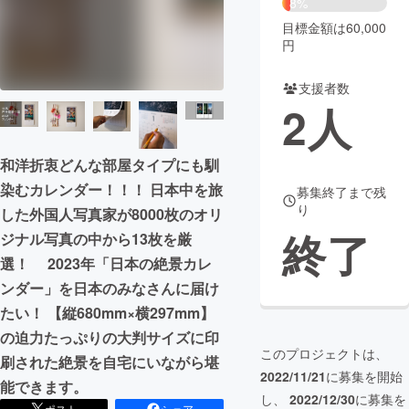
8%
目標金額は60,000
まちづくり・地域活性化
円
支援者数
CAMPFIRE for Social Good
CAMPFIRE Creation
2
人
CAMPFIREふるさと納税
machi-ya
コミュニティ
和洋折衷どんな部屋タイプにも馴
染むカレンダー！！！ 日本中を旅
募集終了まで残
り
した外国人写真家が8000枚のオリ
終了
ジナル写真の中から13枚を厳
選！ 2023年「日本の絶景カレ
ンダー」を日本のみなさんに届け
たい！ 【縦680mm×横297mm】
の迫力たっぷりの大判サイズに印
このプロジェクトは、
刷された絶景を自宅にいながら堪
2022/11/21
に募集を開始
能できます。
し、
2022/12/30
に募集を
ポスト
シェア