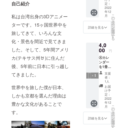
自己紹介
Early
ロード
定：
bird ,
2022
リンク
年12
the first
をお送
こ
私は台湾出身の3Dアニメー
月
20
りしま
の
リ
calenda
す。
タ
ターです。15ヶ国世界中を
ー
r is
you will
ン
詳細を見る
を
garnete
receive
選
旅してきて、いろんな文
択
d to
a link to
す
る
deliver
downlo
化・景色を間近で見てきま
4,0
ed by
ad all
した。そして、5年間アメリ
the end
00
12
円
of 2022
picture
カ(テキサス州🤘)に住んだ
Ⓐカレ
s for
ンダー
your
後、5年前に日本に引っ越し
を1冊差
smartp
し上
hone
支援
てきました。
げ、私
1080 x
者：
はあな
1920
1人
たに永
世界中を旅した僕が日本、
お届
遠に感
け予
謝して
定：
しかも京都を選んだ理由は
ます
2022
年12
豊かな文化があることで
one
こ
月
2023
の
リ
す。
calenda
タ
ー
r
ン
詳細を見る
を
選
択
す