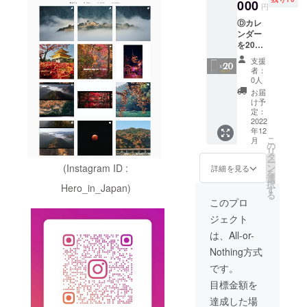
000
円
Ⓓカレ
ンダー
を20冊
差し上
支援
げ、私
者：
はあな
0人
たに永
お届
遠に感
け予
謝して
定：
ます
2022
年12
→
こ
月
68000
の
リ
円（定
タ
ー
価15％
(Instagram ID :
ン
詳細を見る
を
オフ) 20
選
択
Hero_in_Japan)
2023
す
る
calenda
このプロ
rs with
ジェクト
15%
off!!!
は、All-or-
Nothing方式
です。
目標金額を
達成した場