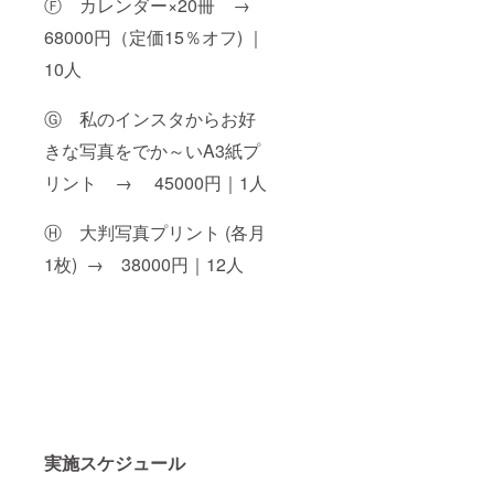
Ⓕ カレンダー×20冊 →
68000円（定価15％オフ) ｜
10人
Ⓖ 私のインスタからお好
きな写真をでか～いA3紙プ
リント → 45000円｜1人
Ⓗ 大判写真プリント (各月
1枚) → 38000円｜12人
実施スケジュール