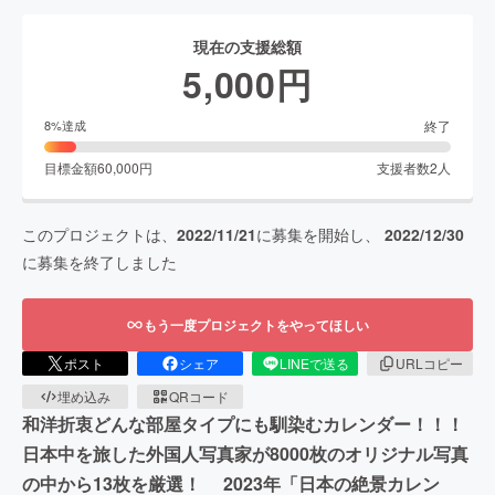
現在の支援総額
5,000
円
終了
8
%達成
目標金額
60,000
円
支援者数
2
人
このプロジェクトは、
2022/11/21
に募集を開始し、
2022/12/30
に募集を終了しました
もう一度プロジェクトをやってほしい
ポスト
シェア
LINEで送る
URLコピー
埋め込み
QRコード
和洋折衷どんな部屋タイプにも馴染むカレンダー！！！
日本中を旅した外国人写真家が8000枚のオリジナル写真
の中から13枚を厳選！ 2023年「日本の絶景カレン