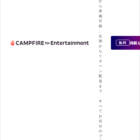
か
ら
実
施
可
能
。
企
画
掲載
無料
か
ら
リ
タ
ー
ン
配
送
ま
で
、
す
べ
て
お
任
せ
の
プ