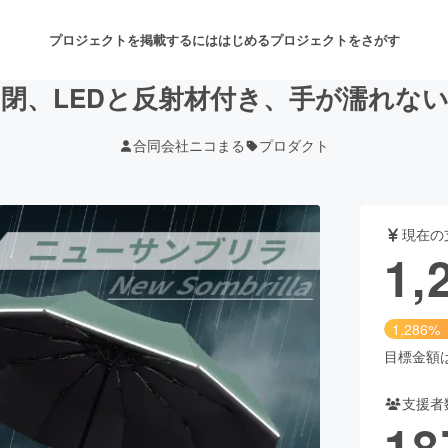
プロジェクトを掲載するには
はじめる
プロジェクトをさがす
閉、LEDと反射材付き、手が濡れな
合同会社ニコまる
プロダクト
注目のリターン
注目の新着プロジェクト
募集終了が近いプロジェクト
も
現在の
音楽
舞台・パフォーマンス
1,
ゲーム・サービス開発
フード・飲食店
1,286%
書籍・雑誌出版
アニメ・漫画
目標金額は1
支援者
チャレンジ
ビューティー・ヘルスケ
18