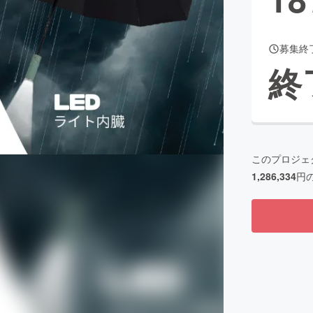
募集終
CAMPFIRE for Social Good
CAMPFIRE Creation
終
CAMPFIREふるさと納税
machi-ya
コミュニティ
このプロジェ
1,286,334
円