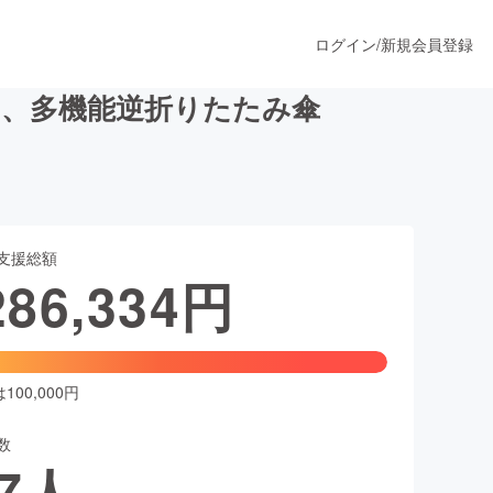
ログイン
/
新規会員登録
い、多機能逆折りたたみ傘
うすぐ公開されます
支援総額
プロダクト
286,334
円
ファッション
スポーツ
00,000円
数
ア
ソーシャルグッド
7
人