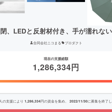
閉、LEDと反射材付き、手が濡れな
合同会社ニコまる
プロダクト
現在の支援総額
1,286,334
円
人の支援により
1,286,334
円の資金を集め、
2022/11/30
に募集を終了し