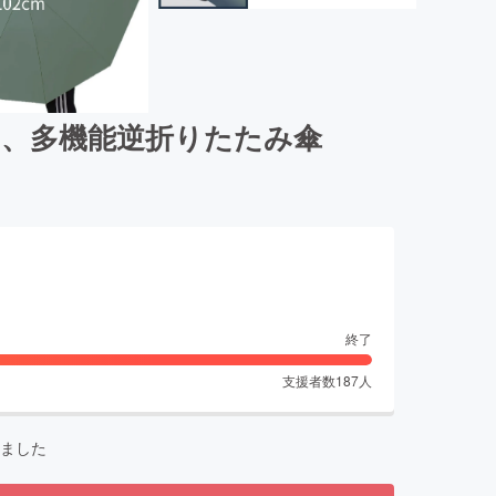
い、多機能逆折りたたみ傘
終了
支援者数
187
人
ました