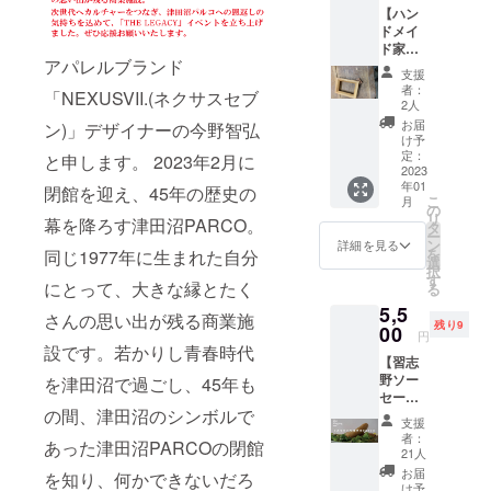
【ハン
トし、
場所：
ドメイ
ヴィン
津田沼
ド家具
テージ
パルコB
アパレルブランド
保精郎
バンダ
館５階
支援
（hoshi
ナ同様
特設野
者：
「NEXUSVII.(ネクサスセブ
rou）
に三方
外ス
2人
フォト
を三つ
テージ
お届
ン)」デザイナーの今野智弘
フレー
巻きで
[LIVE]
け予
ム】
仕上げ
定：
DELI
と申します。 2023年2月に
（限定
2023
たバン
from
年01
10個）
ダナに
閉館を迎え、45年の歴史の
NITRO
こ
月
千葉県
オリジ
の
MICRO
リ
幕を降ろす津田沼PARCO。
産の欅
ナルの
タ
PHONE
ー
（けや
『The
ン
UNDER
詳細を見る
を
同じ1977年に生まれた自分
き）を
Legacy
選
GROUN
択
フレー
』
す
D・ラッ
にとって、大きな縁とたく
る
ムに使
project
パ我リ
5,5
い、背
のネー
ヤ・
さんの思い出が残る商業施
残り9
板には
00
ムを特
YOU
円
椨（た
別に入
設です。若かりし青春時代
THE
【習志
ぶ）、
れまし
ROCK
野ソー
かんざ
を津田沼で過ごし、45年も
た。 ※
★&DJ
セー
し部分
仕上が
DA-
の間、津田沼のシンボルで
ジ】
には桜
りサイ
15・大
支援
（限定
（さく
ズ：
蛇・
者：
あった津田沼PARCOの閉館
30個）
ら）を
52cm×
21人
DOSUK
約100年
使用し
52cm ※
OI
お届
を知り、何かできないだろ
前にド
た、 保
価格は
け予
RAPPE