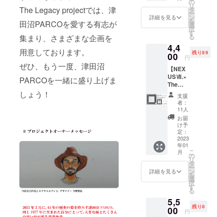
の
リ
チケッ
The Legacy projectでは、津
タ
ー
ト】
ン
詳細を見る
を
田沼PARCOを愛する有志が
（限定
選
択
200枚）
す
る
集まり、さまざまな企画を
千葉を
4,4
代表す
用意しております。
残り89
るアー
00
円
ティス
ぜひ、もう一度、津田沼
【NEX
ト、サ
USⅦ.×
ウンド
PARCOを一緒に盛り上げま
The
マンが
Legacy
しょう！
津田沼
支援
バンダ
パルコB
者：
ナ】
館６階
11人
NEXUS
特設野
お届
Ⅶ. が展
外ス
け予
開する
テージ
定：
コット
2023
に集
年01
ンコン
結。 ・
こ
月
パスの
開催日
の
リ
貴重な
時：
タ
ー
耳付き
11/20(S
ン
詳細を見る
を
生地に
un)
選
択
オリジ
11:00開
す
る
ナルの
場
5,5
シェマ
11:30-
残り8
グ柄を
00
16:00
円
プリン
・開催