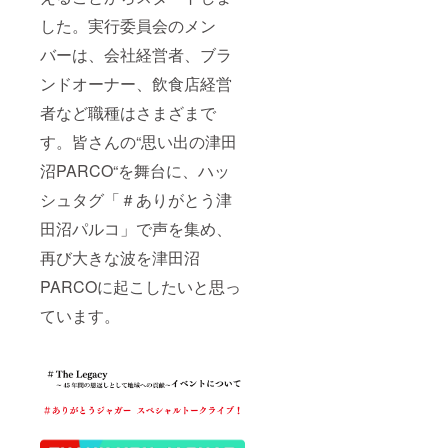
災、交
月予約
した。実行委員会のメン
通スト
に限
ライキ
る。 ※
バーは、会社経営者、ブラ
など不
価格は
可抗力
税込・
ンドオーナー、飲食店経営
の事由
送料込
によ
の価格
者など職種はさまざまで
り、イ
となり
す。皆さんの“思い出の津田
ベント
ます。
実施不
※画像は
沼PARCO“を舞台に、ハッ
可能と
イメー
判断さ
ジで
シュタグ「＃ありがとう津
れた場
す。
合は中
田沼パルコ」で声を集め、
止とな
りま
再び大きな波を津田沼
す。但
PARCOに起こしたいと思っ
し、チ
ケット
ています。
の払い
戻しは
出来ま
せんの
で予め
ご了承
くださ
い。 ※
当日は