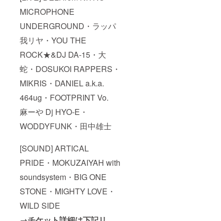
MICROPHONE
UNDERGROUND・ラッパ
我リヤ・YOU THE
ROCK★&DJ DA-15・大
蛇・DOSUKOI RAPPERS・
MIKRIS・DANIEL a.k.a.
464ug・FOOTPRINT Vo.
麻ーや Dj HYO-E・
WODDYFUNK・田中雄士
[SOUND] ARTICAL
PRIDE・MOKUZAIYAH with
soundsystem・BIG ONE
STONE・MIGHTY LOVE・
WILD SIDE
→チケット詳細は下記リ