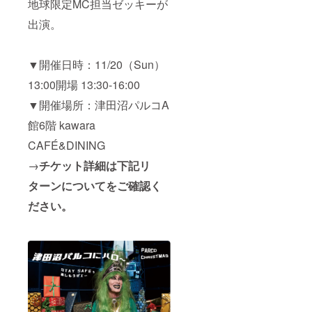
地球限定MC担当ゼッキーが
巾50、
肩巾
出演。
47、袖
丈18 L
着丈
▼開催日時：11/20（Sun）
75、身
巾55、
13:00開場 13:30-16:00
肩巾
51、袖
▼開催場所：津田沼パルコA
丈19 XL
着丈
館6階 kawara
78、身
巾60、
CAFÉ&DINING
肩巾
→
チケット詳細は下記リ
58、袖
丈20
ターンについてをご確認く
XXL着
丈82、
ださい。
身巾
65、肩
巾64、
袖丈21
※Tシャ
ツのお
届けは
2023年
1月とな
りま