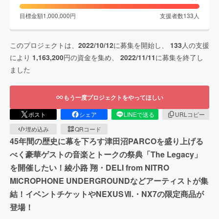
目標金額
1,000,000
円
支援者数
133
人
このプロジェクトは、
2022/10/12
に募集を開始し、
133
人の支援
により
1,163,200
円の資金を集め、
2022/11/11
に募集を終了し
ました
もう一度プロジェクトをやってほしい
ポスト
シェア
LINEで送る
URLコピー
埋め込み
QRコード
45年間の歴史に幕を下ろす津田沼PARCOを盛り上げる
べく豪華ゲストの音楽とトークの祭典「The Legacy」
を開催したい！綾小路 翔・DELI from NITRO
MICROPHONE UNDERGROUNDなどアーティストが集
結！イベントチケットやNEXUSⅦ.・NX7の限定商品が
登場！