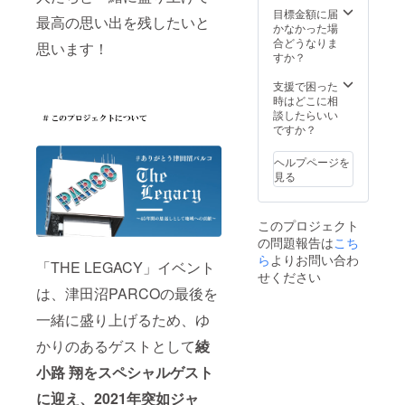
す。
となり
NIGHT
用でき
kawara
目標金額に届
生する
最高の思い出を残したいと
ます。
』の収
るクー
CAFÉ&
かなかった場
可能性
※画像は
録があ
ポン。
DINING
合どうなりま
があり
思います！
イメー
りま
２２０
※会場の
すか？
ます。
ジで
す。 今
坪の敷
設備故
以下の
す。
回のク
地にア
障や天
支援で困った
点にご
ラウド
ジアン
災、交
時はどこに相
注意く
ファン
テイス
通スト
談したらいい
ださ
ディン
トの平
ライキ
ですか？
い。 ※
グでし
屋に、
など不
直射日
か入手
10×3
可抗力
光、冷
ヘルプページを
できな
メート
の事由
暖房機
見る
い、
ルの
によ
に直接
『NX
プー
り、イ
当たら
７』と
ル、ロ
ベント
ないよ
このプロジェクト
千葉の
ウリュ
実施不
うに御
の問題報告は
こち
ロック
ウサウ
可能と
願いし
スター
ナ、
ら
よりお問い合わ
判断さ
ます ※
「THE LEGACY」イベント
『JAG
ジャグ
れた場
湿度の
せください
UAR』
ジー、
合は中
高い場
は、津田沼PARCOの最後を
のプレ
BBQス
止とな
所に長
ミアム
ペース
りま
一緒に盛り上げるため、ゆ
時間置
コラボT
など贅
す。但
かれま
かりのあるゲストとして
綾
シャ
沢な設
し、チ
すと、
ツ。９
備を備
ケット
カビの
小路 翔をスペシャルゲスト
０年代
え、
の払い
発生、
モチー
ペット
戻しは
付着す
に迎え、2021年突如ジャ
フの大
と一緒
出来ま
る可能