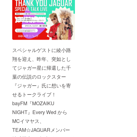
bayFM
『MOZ
AIKU
NIGHT
』の収
録があ
りま
す。 ※
ジャ
ガー氏
スペシャルゲストに綾小路
は登場
いたし
翔を迎え、昨年、突如とし
ませ
てジャガー星に帰還した千
ん。 ※
サイズ
葉の伝説のロックスター
はお申
込み時
『ジャガー』氏に想いを寄
にお選
びくだ
せるトークライブ！
さい。
S着丈
bayFM『MOZAIKU
70、身
巾45、
NIGHT』Every Wed から
肩巾
MCイマヤス、
44、袖
丈17 M
TEAM☆JAGUARメンバー
着丈
72、身