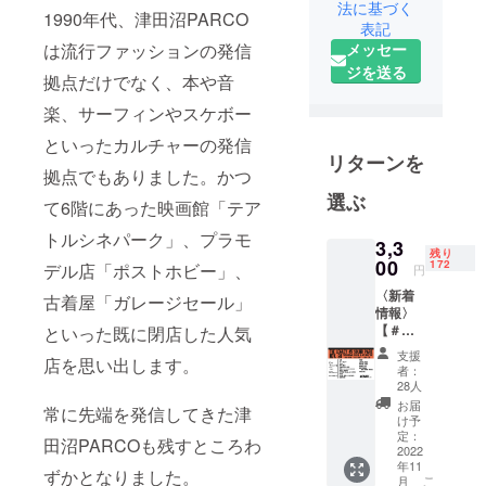
Projectの企
法に基づく
1990年代、津田沼PARCO
表記
画・運営を
は流行ファッションの発信
メッセー
行っており
ジを送る
ます。
拠点だけでなく、本や音
楽、サーフィンやスケボー
といったカルチャーの発信
リターンを
拠点でもありました。かつ
選ぶ
て6階にあった映画館「テア
トルシネパーク」、プラモ
3,3
残り
00
172
デル店「ポストホビー」、
円
〈新着
古着屋「ガレージセール」
情報〉
【＃あ
といった既に閉店した人気
りがと
支援
店を思い出します。
う津田
者：
沼パル
28人
コ The
お届
常に先端を発信してきた津
Legacy
け予
45
定：
田沼PARCOも残すところわ
SOUND
2022
年11
PARK
ずかとなりました。
こ
月
ライブ