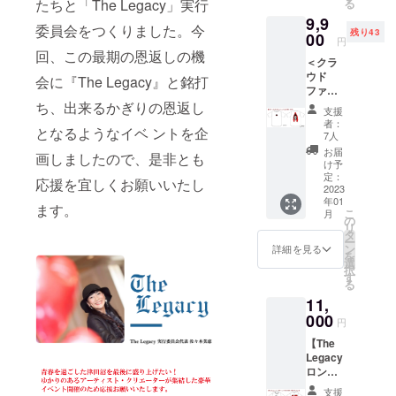
る
たちと「The Legacy」実行
ナ】
なく
H125m
・BIG
9,9
（限定
「豚腸
m
ONE
委員会をつくりました。今
残り43
300個）
00
（フラ
D30mm
円
STONE
千葉を
ンクフ
●塗料：
回、この最期の恩返しの機
・
＜クラ
代表す
ル
オリオ
MIGHT
ウド
るアー
ト）」
会に『The Legacy』と銘打
２（オ
Y
ファン
ティス
を使用
イル
LOVE・
ディン
ち、出来るかぎりの恩返し
ト、サ
し、無
フィ
支援
WILD
グ限定
ウンド
化調で
ニッ
者：
SIDE ※
となるようなイベ ントを企
＞
マンが
肉肉し
7人
シュ用
注意事
【NX7
津田沼
いソー
ウレタ
お届
項： ・
画しましたので、是非とも
×JAGU
パルコB
セージ
け予
ンオイ
小学生
AR red
館６階
定：
です。
ル調塗
応援を宜しくお願いいたし
以下の
ver.
2023
特設野
●商品内
料） ※
お子様2
年01
Tee】
外ス
容：習
ます。
注意事
名まで
こ
月
（限定
テージ
の
志野
項： 天
同伴に
リ
50枚）
に集
タ
ソー
然木材
限り入
ー
今回の
結。 ・
ン
セー
詳細を見る
の為そ
場無料
を
クラウ
開催日
選
ジ
れぞれ
となり
択
ドファ
時：
す
100g×6
個体差
ます。
る
ンディ
11/20(S
本セッ
があり
・会場
11,
ングで
un)
ト ●原
ます。
内は全
しか入
000
11:00開
材料：
同じ種
円
てスタ
手でき
場
豚肉、
類の木
ンディ
【The
ない、
11:30-
豚脂、
材で
ングの
Legacy
『NX7
16:00
食塩、
も、色
みとな
ロングT
』と千
・開催
砂糖、
味や木
りま
シャ
葉の
場所：
香辛料
目が異
支援
す。 ・