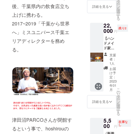
葉県産
なん
タ
『ジャ
MIKRIS
せてい
うに御
ー
止とな
後、千葉県内の飲食店立ち
の欅
で、
ン
ガー』
詳細を見る
・
ただき
願いし
を
りま
（けや
ファッ
選
氏をプ
DANIEL
ます。
ます。
択
上げに携わる。
す。但
き）を
ション
す
リン
a.k.a
※価格は
※湿度の
る
し、チ
使用し
でもス
ト。ヘ
464ug
税込・
2017~2019「千葉から世界
高い場
ケット
22,
た保精
ポーツ
アカ
・
送料込
所に長
の払い
残り2
郎オリ
000
でも影
ラーの
FOOTP
へ」ミスユニバース千葉エ
円
の価格
時間置
戻しは
ジナル
響を
異なる
RINT
となり
かれま
出来ま
【ハン
のハン
もっと
リアディレクターを務め
２color
Vo.麻ー
ます。
すと、
せんの
ドメイ
ドメイ
も受け
を展
や Dj
※画像は
カビの
で、予
ド家具
ドハン
る。
たス
開。各
HYO-
イメー
発生、
めご了
保精郎
ガー
ポーツ
色50枚
E・
支援
ジで
付着す
承くだ
（hoshi
セッ
選手が
の限定
者：
WODDY
す。
る可能
さい。
rou ）
ト。 ●
一時的
1人
生産。
FUNK
性があ
※価格は
オリジ
材質：
に付け
※サイズ
お届
[SOUN
りま
税込・
ナルラ
千葉県
ていた
け予
はお申
D]
す。 ※
送料込
ンプ
産 欅
定：
背番号
込み時
MOKUZ
価格は
の価格
シェー
2023
（けや
をモ
にお選
AIYAH
税込・
年01
となり
ド】
き）、
チーフ
びくだ
with
こ
送料込
月
ます。
（限定3
真鍮丸
の
にした
さい。
sounds
リ
の価格
個） 千
棒3mm
タ
デザイ
S着丈
ystem
ー
となり
葉県産
●サイ
ン
ンを入
詳細を見る
70、身
・BIG
を
ます。
の椨の
ズ：約
選
れまし
巾45、
ONE
択
※画像は
木（た
W425m
す
た。 ※
肩巾
STONE
る
イメー
ぶの
m
サイズ
44、袖
・
ジで
津田沼PARCOさんが閉館す
5,5
き）を
H225m
はお申
丈17 M
MIGHT
在庫な
す。
使用し
00
m
し
込み時
着丈
円
Y
るという事で、hoshirouの
た保精
D35mm
にお選
72、身
LOVE・
〈新着
郎オリ