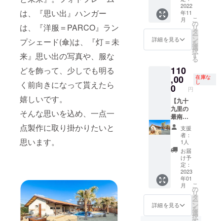
も、色
送料込
※画像は
る場合
ト＋
2022
ロック
ンオイ
味や木
の価格
イメー
は、『思い出』ハンガー
がござ
年11
『非売
スター
ル調塗
目が異
となり
ジで
こ
いま
月
品』
『ジャ
の
料） ※
なりま
ます。
は、『洋服＝PARCO』ラン
す。
リ
す。 ・
NX7
ガー』
タ
注意事
すの
※画像は
ー
会場の
×JAGU
氏に想
ン
項： 電
詳細を見る
プシェード(傘)は、『灯＝未
で、実
イメー
を
設備故
AR
いを寄
選
球・灯
際の品
ジで
択
障や天
yellow
せる
来』思い出の写真や、服な
す
具は付
物と写
す。
る
災、交
ver.
トーク
属して
真で異
（C）
通スト
110
どを飾って、少しでも明る
Tee】
ライ
おりま
なる場
THE
ライキ
（限定
,00
ブ！
在庫な
せん。
合があ
LEGAC
など不
し
く前向きになって貰えたら
20枚）
bayFM
0
シェー
りま
Y実行委
円
可抗力
スペ
『MOZ
ドのみ
す。環
員会
嬉しいです。
の事由
シャル
【九十
AIKU
の商品
境によ
によ
ゲスト
九里の
NIGHT
となり
り不具
そんな思いを込め、一点一
り、イ
に綾小
最南端
』から
ます。
合が発
ベント
路 翔を
で愛犬
MCイマ
点製作に取り掛かりたいと
電球は
生する
支援
実施不
迎え、
と贅沢
ヤス、
60W相
可能性
者：
可能と
昨年、
なひと
思います。
TEAM
当の
1人
があり
判断さ
突如と
とき
☆JAG
LED電
ます。
お届
れた場
して
を
UARメ
球をご
け予
以下の
合は中
ジャ
オー
ンバー
定：
使用く
点にご
止とな
ガー星
シャン
2023
地球限
ださ
注意く
りま
年01
に帰還
ヴィラ
定MC担
い。白
ださ
こ
す。但
月
した千
『moe-
当ゼッ
の
熱灯は
い。 ※
リ
し、チ
葉の伝
luana』
キーが
タ
高温に
直射日
ー
ケット
説の
宿泊料
出演。
ン
なるた
詳細を見る
光、冷
を
の払い
ロック
金の支
当日は
選
めご使
暖房機
択
戻しは
スター
払い時
bayFM
す
用はお