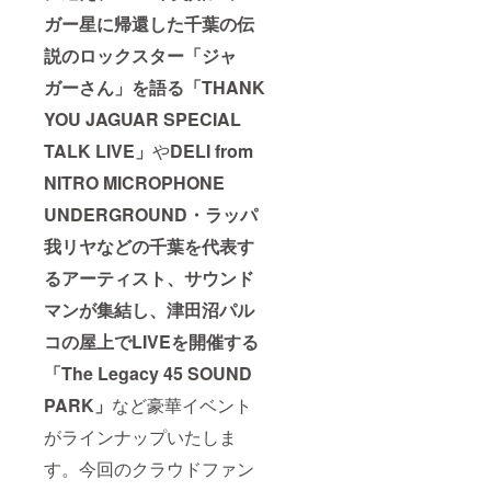
ネタを
に泊ま
せんの
性があ
ガー星に帰還した千葉の伝
サンプ
れる一
で予め
りま
リング
棟貸切
ご了承
説のロックスター「ジャ
す。 ※
して千
宿で
くださ
価格は
葉の誇
す。海
ガーさん」を語る「THANK
い。 ※
税込・
る伝説
を眺め
当日は
送料込
YOU JAGUAR SPECIAL
のロッ
ながら
bayFM
の価格
クス
で極上
『MOZ
となり
TALK LIVE」
や
DELI from
ターで
の休日
AIKU
ます。
あり、
をお過
NIGHT
※画像は
NITRO MICROPHONE
津田沼
ごしく
』の収
イメー
PARCO
ださ
録があ
ジで
UNDERGROUND・ラッパ
の象徴
い。
りま
す。
的人物
●IN15:0
我リヤなどの千葉を代表す
す。 ※
でもあ
0〜
ジャ
るアーティスト、サウンド
る
18:00
ガー氏
『ジャ
OUT10:
は登場
マンが集結し、津田沼パル
ガー』
00 ●洋
いたし
氏をプ
室10帖
ませ
コの屋上でLIVEを開催する
リン
＋洋室
ん。 ※
ト。非
６帖ロ
価格は
「The Legacy 45 SOUND
売品の
フト4帖
税込・
NX７
×2室＋
送料込
PARK」
など豪華イベント
×JAGU
リビン
の価格
がラインナップいたしま
AR
グ23帖
となり
yellow
＋ダイ
ます。
す。今回のクラウドファン
ver. Tee
ニング
※全席当
がセッ
キッチ
日、抽