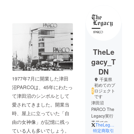
TheLe
gacy_T
DN
1977年7月に開業した津田
千葉県
初めてのプ
沼PARCOは、45年にわたっ
ロジェクト
て津田沼のシンボルとして
です
津田沼
愛されてきました。開業当
PARCO The
時、屋上に立っていた「自
Legacy実行
由の女神像」が記憶に残っ
委員です。
TheLegacy_TDN
The Legacy
ている人も多いでしょう。
特定商取引