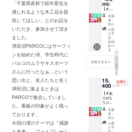
／約
びくだ
巾50、
「千葉県産材で経年変化を
WILD
情報〉
ジナル
W295m
さい。
肩巾
SIDE ※
【＃あ
ランプ
m
M身
感じれるような木工品を提
47、袖
注意事
りがと
シェー
H175m
丈68、
丈18 L
支援
項： ・
うジャ
ド ●材
供してほしい」とのお話を
m
身幅
者：
着丈
小学生
ガー ス
質：千
D31mm
30人
52、袖
75、身
以下の
ペシャ
いただき、参加させて頂き
葉県産
●塗料：
丈22、
お届
巾55、
お子様2
ルトー
椨の木
オリオ
け予
肩幅46
肩巾
名まで
ました。
クライ
（たぶ
定：
２（オ
L身丈
51、袖
同伴に
ブ観戦
2022
のき）
イル
72、身
丈19 XL
限り入
津田沼PARCOにはサーフィ
年11
チケッ
●サイ
フィ
幅55、
着丈
場無料
こ
月
ト】
ズ：約
の
ニッ
袖丈
ンを始めた頃、学生時代に
78、身
となり
リ
（限定
直径
タ
シュ用
22、肩
巾60、
ます。
ー
30枚）
270〜
ン
ウレタ
詳細を見る
パルコのムラサキスポーツ
幅50
肩巾
・会場
を
スペ
290mm
選
ンオイ
XL身丈
58、袖
内は全
択
シャル
さんに行ったなぁ…という
×t50m
す
ル調塗
75、身
丈20
てスタ
る
ゲスト
m、ソ
料） ※
幅60、
XXL着
ンディ
思い出と、友人たちと良く
15,
に綾小
ケット
注意事
袖丈
丈82、
在庫な
ングの
路 翔を
400
差込部
し
項： 天
23、肩
円
身巾
みとな
津田沼に集まるときは
迎え、
口径
然木材
幅55
65、肩
りま
【＃あ
昨年、
42mm
の為そ
XXL身
巾64、
PARCOで集合していまし
す。 ・
りがと
突如と
●塗料：
れぞれ
丈80、
袖丈21
諸事情
うジャ
して
オリオ
個体差
た。看板の印象がよく残っ
身幅
※価格は
により
ガー ス
ジャ
２（オ
があり
65、袖
支援
税込・
事前告
ペシャ
ガー星
イル
ております。
ます。
者：
丈25、
送料込
知なし
ルトー
に帰還
フィ
20人
同じ種
肩幅59
の価格
に出演
クライ
今回の僕のテーマは『感謝
した千
ニッ
類の木
お届
※価格は
となり
者の変
ブ観戦
葉の伝
シュ用
け予
材で
税込・
ます。
更があ
と未来』。フォトフレーム
チケッ
説の
定：
ウレタ