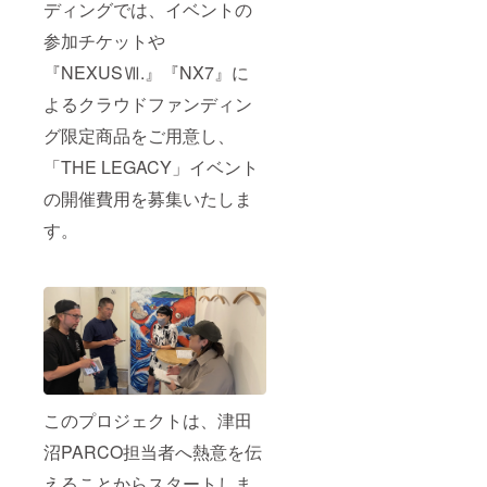
ディングでは、イベントの
ト。
ン16帖
選とな
「＃あ
●10×3
りま
参加チケットや
りがと
mプー
す。
うジャ
ル、ロ
『NEXUSⅦ.』『NX7』に
ガー ス
ウリュ
ペシャ
ウサウ
よるクラウドファンディン
ルトー
ナ、
グ限定商品をご用意し、
クライ
ジャグ
ブ」 ・
ジー、
「THE LEGACY」イベント
開催日
BBQコ
時：
ンロ
の開催費用を募集いたしま
2022.11
（ス
.20
ペー
す。
13:00開
ス）、
場
トラン
13:30-
ポリ
16:00
ン、卓
・開催
球台、
場所：
プロ
津田沼
ジェク
PARCO
ター完
A館6階
備 ●定
kawara
員1〜9
CAFÉ&
名 ※ご
このプロジェクトは、津田
DINING
予約期
※会場の
間：
沼PARCO担当者へ熱意を伝
設備故
2023年
えることからスタートしま
障や天
2月〜3