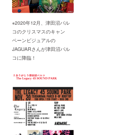
す。 ※
価格は
税込・
送料込
※2020年12月、津田沼パル
の価格
となり
コのクリスマスのキャン
ます。
※画像は
ペーンビジュアルの
イメー
ジで
JAGUARさんが津田沼パル
す。
コに降臨！