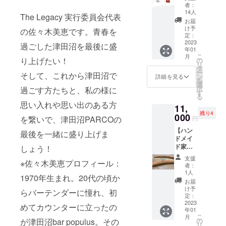
ツ
ロック
津田沼
●賞味期
者：
なりま
諸事情
NEXUS
スター
パルコB
14人
限：要
すの
The Legacy 実行委員会代表
により
Ⅶ.今野
『JUG
館５階
冷蔵
お届
で、実
事前告
氏
UAR』
特設野
け予
（-18℃
の佐々木美恵です。青春を
際の品
知なし
Design
のプレ
定：
外ス
以下）
物と写
に出演
】 フロ
2023
ミアム
テージ
過ごした津田沼を最後に盛
で１
真で異
者の変
年01
ントに
コラボT
[LIVE]
年 ※解
なる場
こ
更があ
月
は今回
り上げたい！
シャ
の
DELI
凍後は2
合があ
リ
る場合
のプロ
ツ。９
タ
from
日 ●販
りま
ー
がござ
そして、これから津田沼で
ジェク
０年代
ン
NITRO
詳細を見る
売元：
す。環
を
いま
ト名で
モチー
選
MICRO
習志野
境によ
択
過ごす方たちと、私の様に
す。 ・
ある
フの大
す
PHONE
商工会
り不具
る
会場の
『The
ネタを
UNDER
議所 ※
合が発
思い入れや思い出のある方
設備故
11,
Legacy
サンプ
GROUN
習志野
生する
障や天
残り4
』オリ
000
リング
D・ラッ
を繋いで、津田沼PARCOの
ソー
円
可能性
災、交
ジナル
して千
パ我リ
セージ
があり
通スト
【ハン
ロゴを
葉の誇
最後を一緒に盛り上げま
ヤ・
は販売
ます。
ライキ
ドメイ
入れ、
る伝説
YOU
元より
以下の
など不
ド家具
しょう！
バック
のロッ
THE
直接発
点にご
可抗力
保精郎
には世
クス
ROCK
送いた
支援
注意く
の事由
※佐々木美恵プロフィール：
（hoshi
代的に
ターで
★&DJ
者：
します
ださ
によ
rou ）
も同世
あり、
1人
DA-
のでお
い。 ※
1970年生まれ。20代の頃か
り、イ
ハン
代にあ
津田沼
15・大
お届
預かり
直射日
ベント
ガー
たる津
PARCO
け予
蛇・
した個
らバーテンダーに憧れ、初
光、冷
実施不
セッ
田沼
定：
の象徴
DOSUK
人情報
暖房機
可能と
ト】
2023
PARCO
的人物
めてカウンターに立ったの
OI
は販売
に直接
判断さ
年01
（限定5
の45周
でもあ
RAPPE
元にも
当たら
こ
月
れた場
本） 千
年にち
が津田沼bar populus。その
の
る
RS・
開示さ
ないよ
リ
合は中