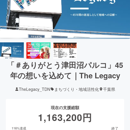
「＃ありがとう津田沼パルコ」45
年の想いを込めて｜The Legacy
TheLegacy_TDN
まちづくり・地域活性化
千葉県
現在の支援総額
1,163,200
円
終了
116
%達成