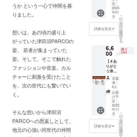
イツ式
精郎オ
定：
税込・
RS・
うか という一心で仲間を募
ソー
2023
リジナ
送料込
MIKRIS
年01
セージ
ルのハ
りました。
の価格
・
こ
月
の製造
ンドメ
の
となり
DANIEL
リ
法が、
イド
タ
ます。
a.k.a
ー
日本で
フォト
ン
※画像は
詳細を見る
464ug
を
想いは、あの頃の盛り上
はじめ
フレー
選
イメー
・
択
て習志
ム。 ●
す
ジで
FOOTP
がっていた津田沼PARCOの
る
野市内
材質：
す。
RINT
6,6
で伝え
欅・
Vo.麻ー
姿、 若者が集まっていた
残り
られた
00
椨・桜
294
や Dj
円
歴史的
全て千
姿。そして、そこで触れた
HYO-
【＃あ
事実と
葉県
E・
りがと
レシピ
ファッションや音楽、カル
産、ア
WODDY
う津田
を元
クリル
FUNK
沼パル
チャーに刺激を受けたこと
に、
板
・田中
支援
コ The
「習志
t2mm、
者：
雄士
を、次の世代にも繋いでい
Legacy
野ソー
ステン
6人
[SOUN
45
セー
レスト
お届
D]
く。
SOUND
ジ」を
ンボ・
け予
ARTIC
PARK
商品
定：
ネジ
AL
ライブ
2022
化。
（背板
PRIDE
年11
チケッ
「羊腸
押さえ
そんな想いから津田沼
・
こ
月
ト＋
使用
の
金具）
MOKUZ
リ
NEXUS
PARCOへの恩返しとして、
（ウィ
タ
●サイ
AIYAH
ー
Ⅶ.×The
ン
ン
ズ：約
詳細を見る
with
を
地元の心強い同世代の仲間
Legacy
ナー）
選
W165m
sounds
択
バンダ
」では
す
m
ystem