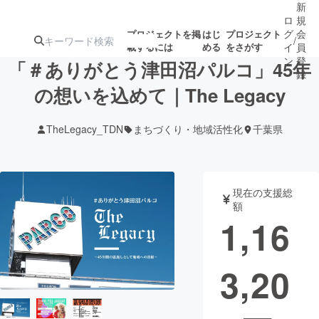
新
ロ
規
グ
会
プロジェクトを掲
はじ
プロジェクト
/
載するには
める
をさがす
イ
員
ン
登
「＃ありがとう津田沼パルコ」45年
録
の想いを込めて｜The Legacy
人気のプロ
注目のリ
注目の新着プロ
募集終了が近いプ
もうすぐ公開
TheLegacy_TDN
まちづくり・地域活性化
千葉県
ジェクト
ターン
ジェクト
ロジェクト
されます
アート・写真
音楽
現在の支援総
額
1,16
テクノロジー・ガジェット
ゲーム・サ
3,20
映像・映画
書籍・雑誌
ビジネス・起業
チャレンジ