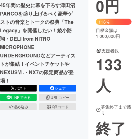
0
円
45年間の歴史に幕を下ろす津田沼
まちづくり・地域活性化
PARCOを盛り上げるべく豪華ゲ
ストの音楽とトークの祭典「The
116%
Legacy」を開催したい！綾小路
目標金額は
CAMPFIRE for Social Good
CAMPFIRE Creation
1,000,000円
翔・DELI from NITRO
CAMPFIREふるさと納税
machi-ya
コミュニティ
MICROPHONE
支援者数
UNDERGROUNDなどアーティス
133
トが集結！イベントチケットや
NEXUSⅦ.・NX7の限定商品が登
人
場！
ポスト
シェア
LINEで送る
URLコピー
募集終了まで残
埋め込み
QRコード
り
終了