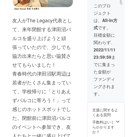
に直接
る
出来ま
『ジャ
に利用
『MOZ
控えく
このプロ
当たら
せんの
ガー』
できる
AIKU
ださ
ないよ
で、予
ジェクト
氏に想
クーポ
NIGHT
い。天
うに御
めご了
いを寄
ン】
』の収
然木材
友人がThe Legacy代表とし
は、
All-In方
願いし
承くだ
せる
（限定1
録があ
の為そ
ます。
さい。
式
です。
トーク
名）
て、来年閉館する津田沼パ
りま
れぞれ
※湿度の
※「NEX
ライ
2022年
す。
個体差
目標金額に
高い場
USⅦ.×
ルコを盛り上げようと頑
ブ！
4月、九
「＃あ
があり
所に長
The
関わらず、
bayFM
十九里
りがと
ます。
時間置
張っていたので、少しでも
Legacy
『MOZ
の最南
うジャ
同じ種
2022/11/11
かれま
バンダ
AIKU
端サー
ガー ス
類の木
すと、
協力出来たらと思い協賛さ
ナ」仕
23:59:59
ま
NIGHT
フィン
ペシャ
材で
カビの
上がり
』から
の町・
ルトー
も、色
でに集まっ
せてもらいました！
発生、
サイ
MCイマ
一宮に
クライ
味や木
付着す
ズ：
た金額が
ヤス、
オープ
ブ」 ・
青春時代の津田沼駅周辺は
目が異
る可能
52cm×
TEAM
ンした
開催日
なりま
ファンディ
性があ
52cm ※
若者がたくさん集まってい
☆JAG
プライ
時：
すの
りま
バンダ
ングされま
UARメ
ベート
2022.11
で、実
す。 ※
ナのお
て、学校帰りに「とりあえ
ンバー
ヴィラ
.20
際の品
す。
価格は
届けは
地球限
「オー
13:00開
物と写
税込・
ずパルコに寄ろう！」って
2023年
定MC担
シャン
場
真で異
送料込
1月とな
当ゼッ
ヴィラ
13:30-
なる場
の価格
感じのホットスポットでし
支援に関するよ
りま
キーが
moe-
16:00
合があ
となり
くある質問
す。 ※
出演。
luana」
・開催
た。閉館前に津田沼パルコ
りま
ます。
価格は
当日は
の宿泊
場所：
手数料はいく
す。環
※画像は
税込・
bayFM
料金の
のイベントへ参加でき、友
津田沼
らかかります
境によ
イメー
送料込
『MOZ
支払い
PARCO
か？
り不具
ジで
の価格
人たちと一緒に盛り上げて
AIKU
時に利
A館6階
合が発